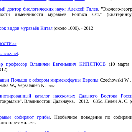
ый доктор биологических наук: Алексей Гилев
. "Эколого-геог
ности изменчивости муравьев Formica s.str." (Екатеринбу
ок видов муравьёв Китая
(около 1000).
- 2012
ВОСТИ >>
е
.ucoz.net
.
ер профессор Владилен Евгеньевич КИПЯТКОВ
(10 марта 
012)
авьи Польши с обзором мирмекофауны Европы
Czechowski W.,
wska W., Vepsalainen K.
- 2012
ннотированный каталог насекомых Дальнего Востока Росси
окрылые". Владивосток: Дальнаука. - 2012. - 635с. Лелей А. С. (о
равьи собирают грибы
. Необычное поведение по собиран
-листорезами.
- 2012