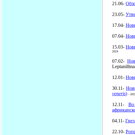
21.06-
Обзо
23.05-
Утв
17.04-
Нов
07.04-
Новы
15.03-
Нов
2024
07.02-
Но
Leptanillin
12.01-
Новы
30.11-
Нов
veneris
)
- 202
12.11-
Во
африканско
04.11-
Гнез
22.10-
Рото