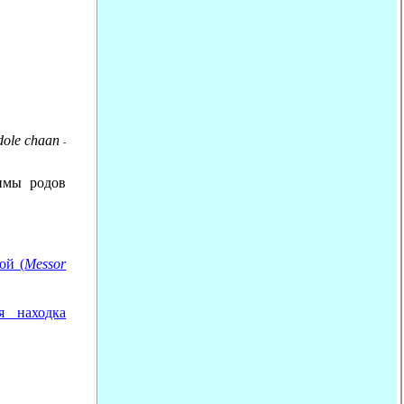
dole chaan
-
имы родов
ой (
Messor
я находка