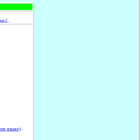
ив-2
...
ком языке)
-