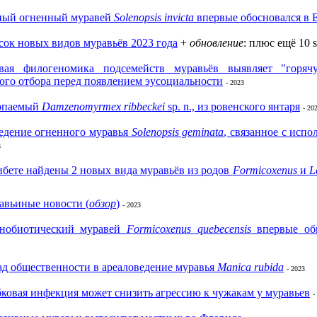
ный огненный муравей
Solenopsis invicta
впервые обосновался в 
ок новых видов муравьёв 2023 года
+
обновление
: плюс ещё 10 s
вая филогеномика подсемейств муравьёв выявляет "горяч
ого отбора перед появлением эусоциальности
- 2023
опаемый
Damzenomyrmex ribbeckei
sp. n., из ровенского янтаря
- 20
едение огненного муравья
Solenopsis geminata
, связанное с исп
3
бете найдены 2 новых вида муравьёв из родов
Formicoxenus
и
L
авьиные новости (
обзор
)
- 2023
нобиотический муравей
Formicoxenus quebecensis
впервые об
д общественности в ареаловедение муравья
Manica rubida
- 2023
ковая инфекция может снизить агрессию к чужакам у муравьев
-