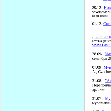
29.12-
Нов
закономер
Поздравляем!!!
01.12-
Спис
ДРУГИЕ НО
а также ране
www.Lasius
28.09-
Ум
сентября 2
07.09-
Мур
A., Czecho
31.08-
"А
Перепончат
др.
- 2012
31.07-
Му
муравьями