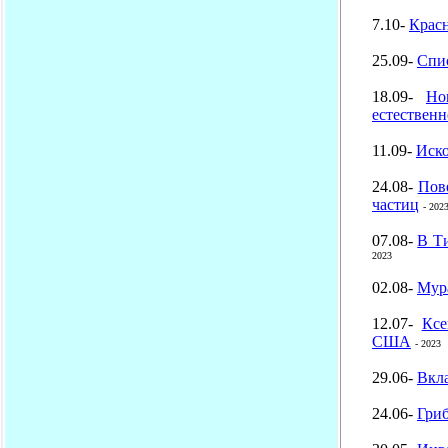
7.10-
Крас
25.09-
Спис
18.09-
Но
естественн
11.09-
Иск
24.08-
Пов
частиц
- 202
07.08-
В Ти
2023
02.08-
Мур
12.07-
Ксе
США
- 2023
29.06-
Вкла
24.06-
Гриб