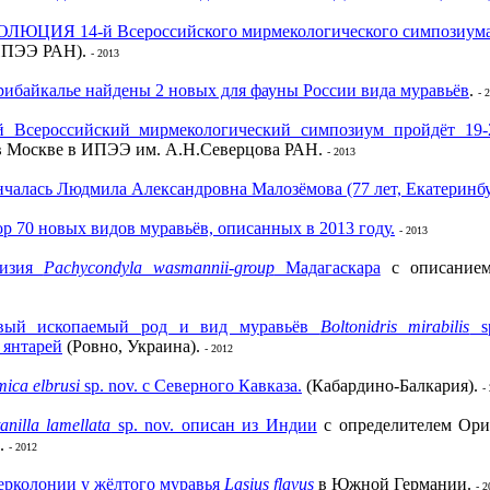
ОЛЮЦИЯ 14-й Всероссийского мирмекологического симпозиума
ИПЭЭ РАН).
- 2013
ибайкалье найдены 2 новых для фауны России вида муравьёв
.
- 
й Всероссийский мирмекологический симпозиум пройдёт 19-
 Москве в ИПЭЭ им. А.Н.Северцова РАН.
- 2013
чалась Людмила Александровна Малозёмова (77 лет, Екатеринбу
р 70 новых видов муравьёв, описанных в 2013 году.
- 2013
визия
Pachycondyla wasmannii-group
Мадагаскара
с описание
вый ископаемый род и вид муравьёв
Boltonidris mirabilis
sp
 янтарей
(Ровно, Украина).
- 2012
ica elbrusi
sp. nov. с Северного Кавказа.
(Кабардино-Балкария).
-
anilla lamellata
sp. nov. описан из Индии
с определителем Ори
а.
- 2012
ерколонии у жёлтого муравья
Lasius flavus
в Южной Германии.
- 2