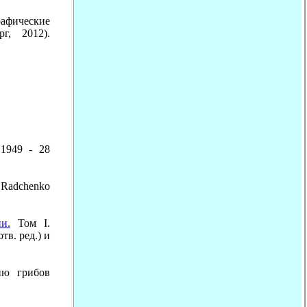
рафические
рг, 2012).
1949 - 28
 Radchenko
и.
Том I.
тв. ред.) и
ию грибов