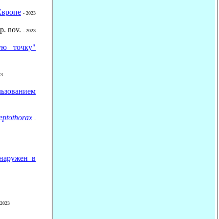
Европе
- 2023
p. nov.
- 2023
ую точку"
23
ользованием
eptothorax
-
наружен в
 2023