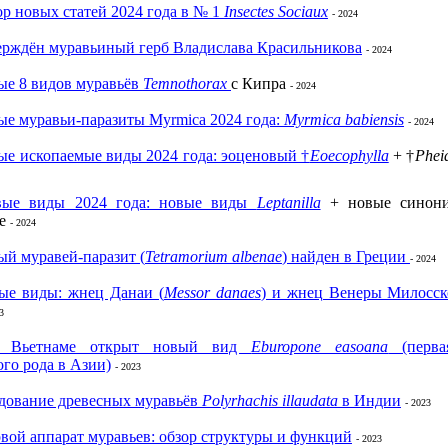
р новых статей 2024 года в № 1
Insectes Sociaux
- 2024
ерждён муравьиный герб Владислава Красильникова
- 2024
ые 8 видов муравьёв
Temnothorax
с Кипра
- 2024
е муравьи-паразиты Myrmica 2024 года:
Myrmica babiensis
- 2024
ые ископаемые виды 2024 года: эоценовый †
Eoecophylla
+ †
Phei
вые виды 2024 года: новые виды
Leptanilla
+ новые синон
ae
- 2024
й муравей-паразит (
Tetramorium albenae
) найден в Греции
- 2024
ые виды: жнец Данаи (
Messor danaes
) и жнец Венеры Милосск
3
 Вьетнаме открыт новый вид
Eburopone easoana
(перва
го рода в Азии)
- 2023
дование древесных муравьёв
Polyrhachis illaudata
в Индии
- 2023
вой аппарат муравьев: обзор структуры и функций
- 2023