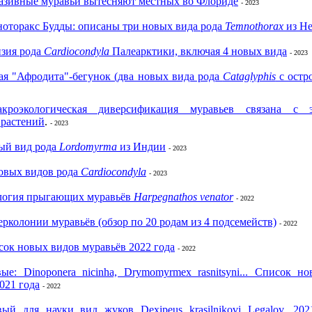
азивные муравьи вытесняют местных во Флориде
- 2023
оторакс Будды: описаны три новых вида рода
Temnothorax
из Не
изия рода
Cardiocondyla
Палеарктики, включая 4 новых вида
- 2023
ая "Афродита"-бегунок (два новых вида рода
Cataglyphis
с остр
кроэкологическая диверсификация муравьев связана с 
 растений
.
- 2023
ый вид рода
Lordomyrma
из Индии
- 2023
овых видов рода
Cardiocondyla
- 2023
логия прыгающих муравьёв
Harpegnathos venator
- 2022
рколонии муравьёв (обзор по 20 родам из 4 подсемейств)
- 2022
ок новых видов муравьёв 2022 года
- 2022
ые: Dinoponera nicinha, Drymomyrmex rasnitsyni... Список н
021 года
- 2022
ый для науки вид жуков Dexipeus krasilnikovi Legalov, 2021