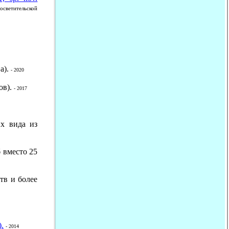
осветительской
а).
- 2020
ов).
- 2017
х вида из
 вместо 25
тв и более
.
- 2014