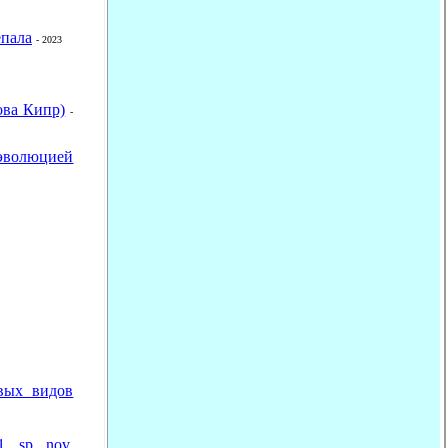
пала
- 2023
ова Кипр)
-
эволюцией
овых видов
, sp. nov.