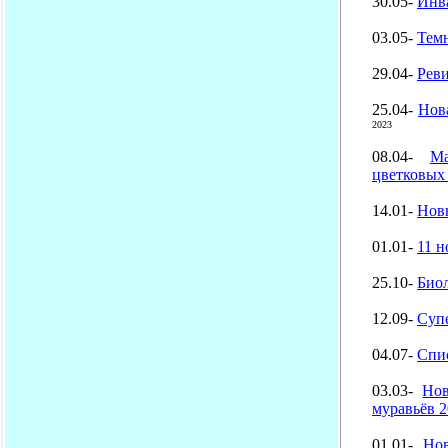
30.05-
Инв
03.05-
Темн
29.04-
Рев
25.04-
Нов
2023
08.04-
Ма
цветковых
14.01-
Нов
01.01-
11 н
25.10-
Био
12.09-
Супе
04.07-
Спис
03.03-
Нов
муравьёв 2
01.01-
Нов