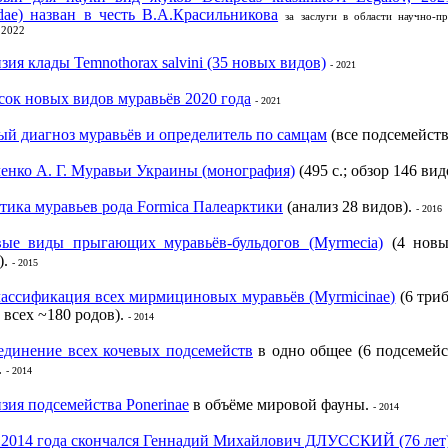
idae) назван в честь В.А.Красильникова
за заслуги в области научно-пр
 2022
зия клады Temnothorax salvini (35 новых видов)
- 2021
ок новых видов муравьёв 2020 года
- 2021
й диагноз муравьёв и определитель по самцам
(все подсемейств
енко А. Г. Муравьи Украины (монография)
(495 с.; обзор 146 вид
тика муравьев рода Formica Палеарктики
(анализ 28 видов).
- 2016
ые виды прыгающих муравьёв-бульдогов (Myrmecia)
(4 новы
).
- 2015
лассификация всех мирмициновых муравьёв (Myrmicinae)
(6 триб
 всех ~180 родов).
- 2014
единение всех кочевых подсемейств
в одно общее (6 подсемейс
.
- 2014
зия подсемейства Ponerinae
в объёме мировой фауны.
- 2014
 2014 года скончался Геннадий Михайлович ДЛУССКИЙ (76 лет)