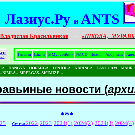
Лазиус.Ру
ANTS
и
Владислав Красильников
«ШКОЛА,
МУРАВЬ
—
.ru
Главная
Школа
В Муравейник
№1CD
Поэзия
Афоризмы
Анек
Co”
ICA…HANGYA…HORMIGA…JENJOLA…KARINCA…LANGGAM…MAUR…
MLA…SIPELGAS...SISIMIZE…
авьиные новости (
архи
***
25
2022
2023
2024(1)
2024(2)
2024(3)
2024(4)
Статьи
-
,
,
,
,
,