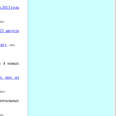
 2013 года
2013
23 августа
рг).
- 2013
м 4 новых
. nov. из
 2012
ентальных
012