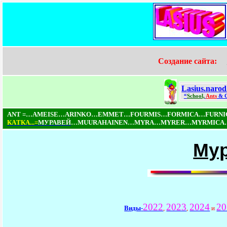
Создание сайта:
Lasius.narod
“
School,
Ants
& 
ANT =…AMEISE…ARINKO…EMMET…FOURMIS…FORMICA…FURN
КAТКA...=
МУРАВЕЙ
…MUURAHAINEN…MYRA…MYRER…MYRMICA…NI
Мур
2022
2023
2024
20
Виды
-
,
,
и