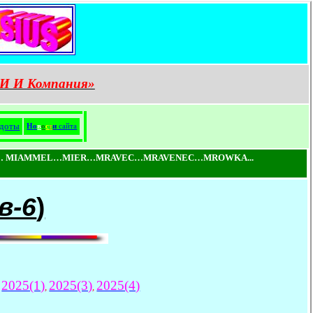
И И Компания»
доты
Н
о
в
о
с
т
и
сайта
 MIAMMEL…MIER…MRAVEC…MRAVENEC…MROWKA...
в-6
)
2025(1)
2025(3)
2025(4)
,
,
,