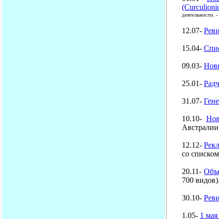
(Curculion
деятельности. -
12.07-
Реви
15.04-
Спис
09.03-
Новы
25.01-
Радч
31.07-
Гене
10.10-
Нов
Австралии
12.12-
Рек
со списком
20.11-
Объ
700 видов)
30.10-
Реви
1.05-
1 мая