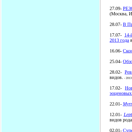
27.09-
РЕЗ
(Москва, 
28.07-
В Пр
17.07-
14-
2013 года
в
16.06-
Скон
25.04-
Обзо
28.02-
Ре
видов.
- 2013
17.02-
Но
эоценовых
22.01-
Myrm
12.01-
Lept
видов род
02.01-
Суп