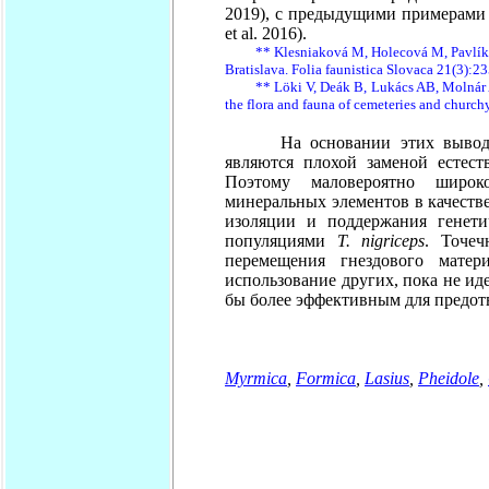
2019), с предыдущими примерами 
et al. 2016).
** Klesniaková M, Holecová M, Pavlíková A
Bratislava. Folia faunistica Slovaca 21(3):
** Löki V, Deák B, Lukács AB, Molnár A (2
the flora and fauna of cemeteries and chur
На основании этих выводов, 
являются плохой заменой естес
Поэтому маловероятно широк
минеральных элементов в качеств
изоляции и поддержания генети
популяциями
T. nigriceps
. Точеч
перемещения гнездового матер
использование других, пока не и
бы более эффективным для предот
Myrmica
,
Formica
,
Lasius
,
Pheidole
,