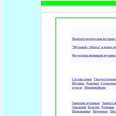
Палеонтологическая история 
"Муравей с Марса" и новое п
Фруктовая мимикрия муравьев
Состав семьи
Гнездостроени
Щупики
Домовые
Социальн
купола
Мирмекофилы
Значение муравьев
Защита л
Ужаления
Болезни
Домовые
Пилильщики
Пяденицы
Шел