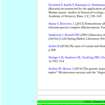
Poschlod P, Karlík P, Baumann A, Wiedman
(Bavaria) reconstructed by the application o
Human nature: studies in historical ecology 
Academy of Sciences, Brno, CZ, 130–143.
Salata S, Borowiec L
(2013) Temnothorax alb
tuberum species complex (Hymenoptera: Fo
Sambrook J, Russell DW
(2001) Detection o
(3rd Ed.) Cold Spring Harbor Laboratory Pre
Seifert B
(2018) The ants of Central and Nort
p 408
Stringer LD, Stephens AE, Suckling DM, Ch
12:503–514
Suefuji M, Heinze J
(2014) The genetic popula
maker” Myrmoxenus ravouxi and the “degene
©2025, Vladislav K