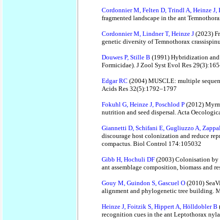
Cordonnier M, Felten D, Trindl A, Heinze J
fragmented landscape in the ant Temnothor
Cordonnier M, Lindner T, Heinze J
(2023) Fr
genetic diversity of Temnothorax crassispin
Douwes P, Stille B
(1991) Hybridization and
Formicidae). J Zool Syst Evol Res 29(3):16
Edgar RC
(2004) MUSCLE: multiple sequenc
Acids Res 32(5):1792–1797
Fokuhl G, Heinze J, Poschlod P
(2012) Myrme
nutrition and seed dispersal. Acta Oecologi
Giannetti D, Schifani E, Gugliuzzo A, Zappa
discourage host colonization and reduce rep
compactus. Biol Control 174:105032
Gibb H, Hochuli DF
(2003) Colonisation by 
ant assemblage composition, biomass and re
Gouy M, Guindon S, Gascuel O
(2010) SeaVi
alignment and phylogenetic tree building. 
Heinze J, Foitzik S, Hippert A, Hölldobler B
recognition cues in the ant Leptothorax ny