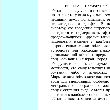
РЕФЕРАТ. Несмотря на 
обитания — луга с известняко
показало, что у вида муравьев
Tem
изоляции между популяциями, р
непригодного ландшафта. В н
гипотезу, что городские антропо
гнездиться и поддерживать эфф
продолжающуюся фрагментаци
исследовали наличие
T. nigricep
антропогенных средах обитания
устройства или городские парк
расположенной вблизи непрерывн
сред обитания (выбран город 
обнаружили очень мало случаев
местности, что свидетельствует л
обитания, либо о трудностях
Мирмекологи обсуждают важност
воды для гнездования, особенно
минеральных поверхностях мож
средах обитания вида. Авторы п
гнездится в наиболее естественных
обитания являются плохой заменой