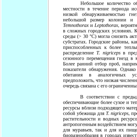
Небольшое количество об
местности в течение периода ис
низкой обнаруживаемостью гне
небольшой размер колонии и 
Temnothorax
и
Leptothorax
, вероят
в сложных городских условиях. 
среды (> 30 °C) могла снизить ак
субстратах. Городские районы, ка
приспособленных к более теплы
распределение
T. nigriceps
в пред
сезонного перемещения гнезд в 
Более ранний отбор проб, наприм
показатели обнаружения. Однако
обитания в аналогичных усл
предположить, что низкая числен
очередь связана с его ограниченн
В соответствии с предыдущи
обеспечивающие более сухое и те
ресурсы вблизи подходящего матер
собой убежища для
T. nigriceps
, п
растительности и водных ресурс
антропогенным воздействием могут
для муравьев, так и для их пищ
биоразнообразия в городах извест