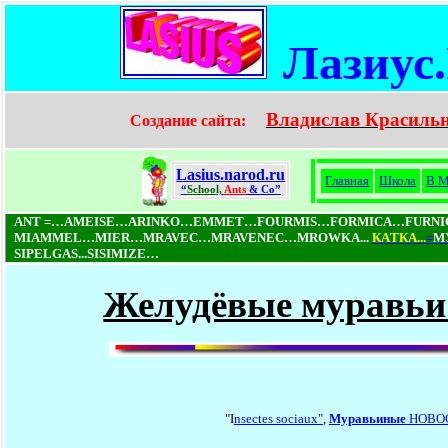
Лазиус
Владислав Красиль
Создание сайта:
Lasius.narod.ru
Главная
Школа
В М
“
School,
Ants
& Co”
ANT =…AMEISE…ARINKO…EMMET…FOURMIS…FORMICA…FURN
MIAMMEL…MIER…MRAVEC…MRAVENEC…MROWKA...
КAТКA...
=
М
SIPELGAS...SISIMIZE…
Желудёвые муравьи 
"I
nsectes sociaux"
,
Муравьиные
НОВО