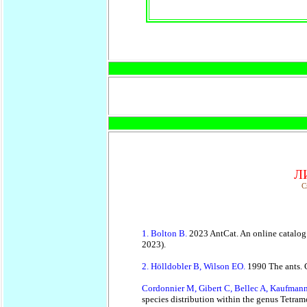
Л
C
1. Bolton B.
2023 AntCat. An online catalog o
2023).
2. Hölldobler B, Wilson EO.
1990 The ants. 
Cordonnier M, Gibert C, Bellec A, Kaufman
species distribution within the genus Tetr