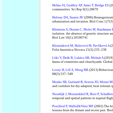
Helms JA, Godfrey AP, Ames T, Bridge ES
(2
communities. Sci Rep 6(1):28670
Holway DA, Suarez AV
(2006) Homogenizatio
urbanization and invasion. Biol Cons 127(
Khimoun A, Doums C, Molet M, Kaufmann B
isolation: the absence of genetic structure a
Biol Lett 16(1):20190741
Klesniaková M, Holecová M, Pavlíková A
(2
Folia faunistica Slovaca 21(3):235–238
Löki V, Deák B, Lukács AB, Molnár A
(2019)
fauna of cemeteries and churchyards. Glob
Lowry H, Lill A, Wong BB
(2013) Behavioura
88(3):537–549
Menke SB, Guénard B, Sexton JO, Weiser M
and corridors for dry-adapted, heat toleran
Noordijk J, Morssinkhof R, Boer P, Schaffer
temporal and spatial patterns in nuptial fli
Poschlod P, WallisDeVries MF
(2002) The hi
lessons from the distant and recent past. B