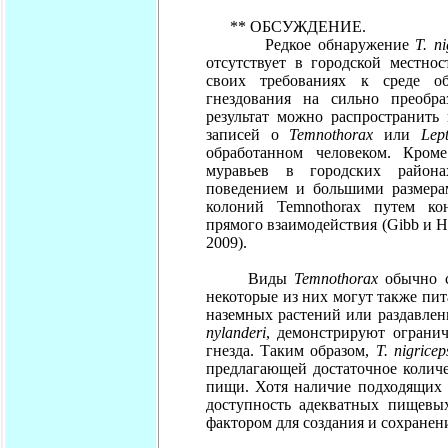
** ОБСУЖДЕНИЕ.
Редкое обнаружение
T. ni
отсутствует в городской местно
своих требованиях к среде об
гнездования на сильно преобра
результат можно распространить
записей о
Temnothorax
или
Lep
обработанном человеком. Кром
муравьев в городских района
поведением и большими размера
колоний Temnothorax путем ко
прямого взаимодействия (Gibb и Hoch
2009).
Виды
Temnothorax
обычно с
некоторые из них могут также пит
наземных растений или раздавлен
nylanderi
, демонстрируют ограни
гнезда. Таким образом,
T. nigricep
предлагающей достаточное колич
пищи. Хотя наличие подходящих м
доступность адекватных пищевы
фактором для создания и сохранен