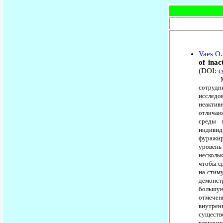
Vaes O.
of inac
(DOI:
с
Муравь
сотрудн
исследо
неактив
отличаю
среды 
индивид
фуражир
уровень
несколь
чтобы с
на стим
демонст
большую
отмечен
внутрен
существ
влечени