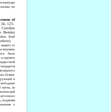
резервуаре
ексике, но
 venom of
 34, 125–
a Caroline
o Benitez
ior, José
ardoso)
 защиту от
а муравья,
есь было
и оценить
жидкостной
стандартов
двумерного
ых белков.
бирующей и
вободные
 пятна, из
огической
клеточного
, подавляя
тавление о