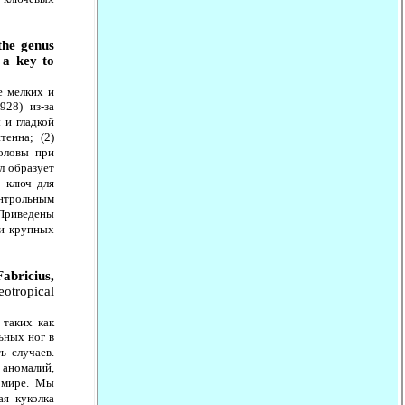
the genus
a key to
е мелких и
928) из-за
 и гладкой
тенна; (2)
оловы при
л образует
й ключ для
онтрольным
 Приведены
 и крупных
abricius,
eotropical
таких как
ьных ног в
ь случаев.
 аномалий,
м мире. Мы
ая куколка