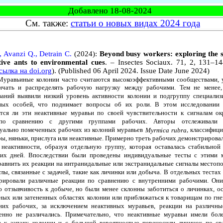
Добавлено 18-08-2024
См. также:
статьи о новых видах 2024 года
, Avanzi Q., Detrain C.
(2024):
Beyond busy workers: exploring the se
tive ants to environmental cues
. – Insectes Sociaux. 71, 2, 131–14
сылка на doi.org
). (Published 06 April 2024. Issue Date June 2024)
иные колонии часто считаются высокоэффективными сообществами,
ичать и распределять рабочую нагрузку между рабочими. Тем не менее,
ваний выявили низкий уровень активности колонии и подгруппу специали
ных особей, что поднимает вопросы об их роли. В этом исследовании и
тся ли эти неактивные муравьи по своей чувствительности к сигналам 
по сравнению с другими группами рабочих. Авторы отслеживали 
уально помеченных рабочих из колоний муравьев
, классифици
Myrmica rubra
ы, няньки, прислуга или неактивные. Примерно треть рабочих демонстрирова
 неактивности, образуя отдельную группу, которая оставалась стабильной
ких дней. Впоследствии были проведены индивидуальные тесты с этими 
равнить их реакции на интранидальные или экстранидальные сигналы местоп
улы, связанные с задачей, такие как личинки или добыча. В отдельных теста
рировали различные реакции по сравнению с внутренними рабочими. Они
 отзывчивость к добыче, но были менее склонны заботиться о личинках, ос
ных или затененных областях колонии или приближаться к товарищам по гне
них рабочих, за исключением неактивных муравьев, реакции на различн
енно не различались. Примечательно, что неактивные муравьи имели бол
е к запаху колонии и с большей вероятностью переносили личинок по с