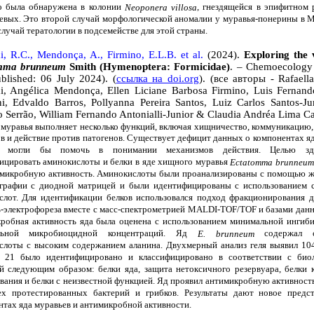
о была обнаружена в колонии
, гнездящейся в эпифитном 
Neoponera villosa
евых. Это второй случай морфологической аномалии у муравья-понерины в М
лучай тератологии в подсемействе для этой страны.
i, R.C., Mendonça, A., Firmino, E.L.B. et al.
(2024).
Exploring the
mma brunneum
Smith (Hymenoptera: Formicidae)
. – Chemoecology
blished: 06 July 2024). (
ссылка на doi.org
). (все авторы - Rafaell
i, Angélica Mendonça, Ellen Liciane Barbosa Firmino, Luis Fernand
i, Edvaldo Barros, Pollyanna Pereira Santos, Luiz Carlos Santos-Jun
 Serrão, William Fernando Antonialli-Junior & Claudia Andréa Lima C
вья выполняет несколько функций, включая хищничество, коммуникацию,
в и действие против патогенов. Существует дефицит данных о компонентах яд
е могли бы помочь в понимании механизмов действия. Целью зд
ицировать аминокислоты и белки в яде хищного муравья
Ectatomma brunneum
имикробную активность. Аминокислоты были проанализированы с помощью 
графии с диодной матрицей и были идентифицированы с использованием 
слот. Для идентификации белков использовался подход фракционирования 
ль-электрофореза вместе с масс-спектрометрией MALDI-TOF/TOF и базами данн
робная активность яда была оценена с использованием минимальной инги
льной микробиоцидной концентраций. Яд
содержал с
E. brunneum
слоты с высоким содержанием аланина. Двухмерный анализ геля выявил 104
 21 было идентифицировано и классифицировано в соответствии с биол
й следующим образом: белки яда, защита нетоксичного резервуара, белки 
вания и белки с неизвестной функцией. Яд проявил антимикробную активность
ех протестированных бактерий и грибков. Результаты дают новое предс
нтах яда муравьев и антимикробной активности.