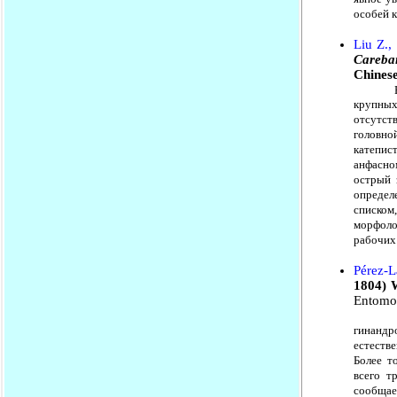
особей 
Liu Z.,
Careba
Chinese
Новый
крупных
отсутст
головно
катепис
анфасно
острый 
определ
списком
морфоло
рабочих
Pérez-L
1804) 
Entomol
У мура
гинандр
естеств
Более т
всего т
сообщае