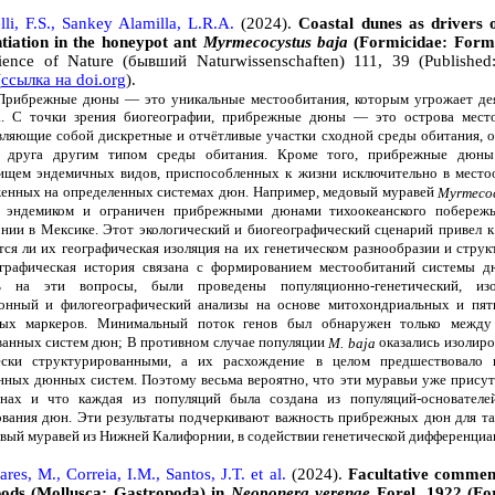
lli, F.S., Sankey Alamilla, L.R.A.
(2024).
Coastal dunes as drivers o
ntiation in the honeypot ant
Myrmecocystus baja
(Formicidae: Formi
ience of Nature (бывший Naturwissenschaften) 111, 39 (Published
(
ссылка на doi.org
).
жные дюны — это уникальные местообитания, которым угрожает дея
а. С точки зрения биогеографии, прибрежные дюны — это острова место
вляющие собой дискретные и отчётливые участки сходной среды обитания, 
т друга другим типом среды обитания. Кроме того, прибрежные дюны
ищем эндемичных видов, приспособленных к жизни исключительно в место
енных на определенных системах дюн. Например, медовый муравей
Myrmecoc
я эндемиком и ограничен прибрежными дюнами тихоокеанского побереж
нии в Мексике. Этот экологический и биогеографический сценарий привел к
ся ли их географическая изоляция на их генетическом разнообразии и структ
графическая история связана с формированием местообитаний системы д
ть на эти вопросы, были проведены популяционно-генетический, изо
онный и филогеографический анализы на основе митохондриальных и пят
ных маркеров. Минимальный поток генов был обнаружен только между
ванных систем дюн; В противном случае популяции
оказались изолир
M. baja
ески структурированными, а их расхождение в целом предшествовало 
нных дюнных систем. Поэтому весьма вероятно, что эти муравьи уже присут
нах и что каждая из популяций была создана из популяций-основателе
вания дюн. Эти результаты подчеркивают важность прибрежных дюн для та
овый муравей из Нижней Калифорнии, в содействии генетической дифференциа
res, M., Correia, I.M., Santos, J.T. et al.
(2024).
Facultative commen
pods (Mollusca: Gastropoda) in
Neoponera verenae
Forel, 1922 (Fo