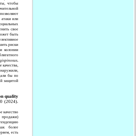
иты, чтобы
ачительной
позволяют
 атаки или
социальных
енить свое
может быть
елективное
шить риски
и колонии
блигатного
,
gispinosus
е качества,
бнаружили,
дали бы по
ой защитой
on quality
70 (2024).
е качество
 продажи)
тенденцию
как более
ряем, есть