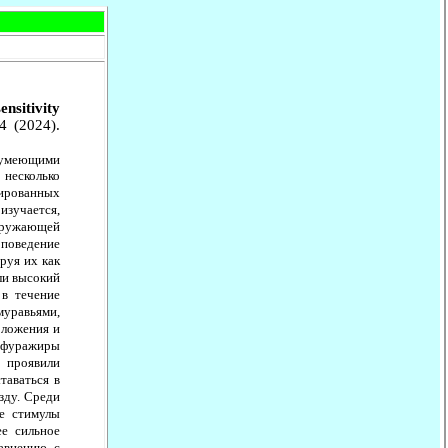
nsitivity
4 (2024).
 умеющими
 несколько
зированных
зучается,
окружающей
поведение
руя их как
ли высокий
 в течение
муравьями,
оложения и
х фуражиры
 проявили
таваться в
зду. Среди
ые стимулы
ее сильное
равнению с