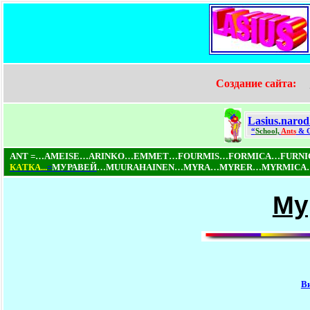
Создание сайта:
Lasius.narod
“
School,
Ants
& 
ANT =…AMEISE…ARINKO…EMMET…FOURMIS…FORMICA…FURN
КAТКA...
=
МУРАВЕЙ
…MUURAHAINEN…MYRA…MYRER…MYRMICA…NI
Му
В