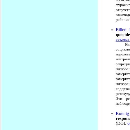
фуражир
отсутст
взаимод
рабочие
Billen
queenl
ссылка 
Колони
социальн
королев
контрол
секреци
низкора
гамерга
гамерга
низкора
содержа
ретикул
Эти ре
наблюден
Koenig
respond
(DOI:
с
Социал