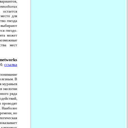
ариантов,
emnothorax
 остается
 место для
ство гнезда
й выбирают
ся гнездо.
анта может
 возможные
ства мест
l networks
OI:
ссылка
понимание
олезным. В
я муравьев
в экологии
нного ряда
одействий,
ы проводят
з. Наиболее
ремени, но
логическая
 показывает
е ключевых