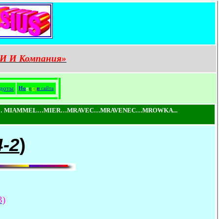
И И Компания»
доты
Н
о
в
о
с
т
и
сайта
 MIAMMEL…MIER…MRAVEC…MRAVENEC…MROWKA...
4-2
)
3)