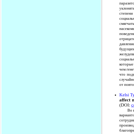
паразит
уклонят
степени
социаль
смягчат
насеком
поведен
отрицате
давлени
будущих
желуде
социаль
которые 
чем ген
что под
случайн
от повто
Kelsi T
affect 
(DOI:
с
Во врем
вариант
сотруд
произво
благопр