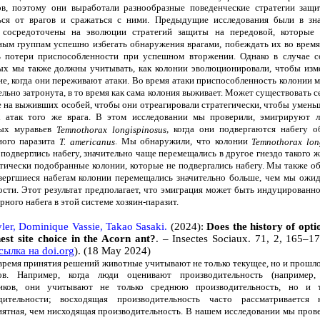
ов, поэтому они выработали разнообразные поведенческие стратегии защ
ься от врагов и сражаться с ними. Предыдущие исследования были в зн
 сосредоточены на эволюции стратегий защиты на передовой, которые 
ным группам успешно избегать обнаружения врагами, побеждать их во время
ь потери приспособленности при успешном вторжении. Однако в случае 
ых мы также должны учитывать, как колонии эволюционировали, чтобы изм
ие, когда они переживают атаки. Во время атаки приспособленность колонии 
льно затронута, в то время как сама колония выживает. Может существовать с
е на выживших особей, чтобы они отреагировали стратегически, чтобы умень
 атак того же врага. В этом исследовании мы проверили, эмигрируют л
вых муравьев
, когда они подвергаются набегу о
Temnothorax longispinosus
ного паразита
. Мы обнаружили, что колонии
T. americanus
Temnothorax lon
подверглись набегу, значительно чаще перемещались в другое гнездо такого ж
етически подобранные колонии, которые не подвергались набегу. Мы также о
вергшиеся набегам колонии перемещались значительно больше, чем мы ожи
ости. Этот результат предполагает, что эмиграция может быть индуцированн
рного набега в этой системе хозяин-паразит.
yler, Dominique Vassie, Takao Sasaki.
(2024):
Does the history of opti
nest site choice in the Acorn ant?
. – Insectes Sociaux. 71, 2, 165–1
сылка на doi.org
). (18 May 2024)
я принятия решений животные учитывают не только текущее, но и прошло
ов. Например, когда люди оценивают производительность (например,
ников, они учитывают не только среднюю производительность, но и 
дительности; восходящая производительность часто рассматривается 
иятная, чем нисходящая производительность. В нашем исследовании мы прове