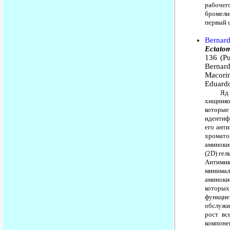
рабочег
бромели
первый с
Bernard
Ectato
136 (Pu
Bernard
Macorin
Eduardo
Яд мура
хищнико
которы
идентиф
его ант
хромато
аминоки
(2D) ге
Антимик
минима
аминоки
которых
функцие
обслужи
рост вс
компоне