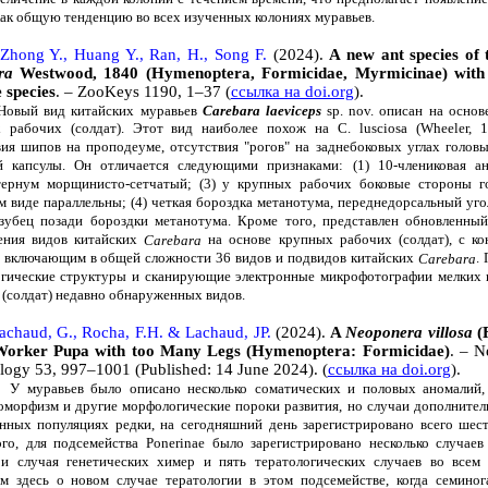
как общую тенденцию во всех изученных колониях муравьев.
 Zhong Y., Huang Y., Ran, H., Song F.
(2024).
A new ant species of 
ra
Westwood, 1840 (Hymenoptera, Formicidae, Myrmicinae) with 
 species
. – ZooKeys 1190, 1–37 (
ссылка на doi.org
).
 вид китайских муравьев
Carebara laeviceps
sp. nov. описан на основ
 рабочих (солдат). Этот вид наиболее похож на C. lusciosa (Wheeler, 1
вия шипов на проподеуме, отсутствия "рогов" на заднебоковых углах головы
й капсулы. Он отличается следующими признаками: (1) 10-члениковая ан
тернум морщинисто-сетчатый; (3) у крупных рабочих боковые стороны г
м виде параллельны; (4) четкая бороздка метанотума, переднедорсальный уго
зубец позади бороздки метанотума. Кроме того, представлен обновленны
ения видов китайских
на основе крупных рабочих (солдат), с к
Carebara
, включающим в общей сложности 36 видов и подвидов китайских
.
Carebara
гические структуры и сканирующие электронные микрофотографии мелких
 (солдат) недавно обнаруженных видов.
achaud, G., Rocha, F.H. & Lachaud, JP.
(2024).
A
Neoponera villosa
(F
Worker Pupa with too Many Legs (Hymenoptera: Formicidae)
. – N
ogy 53, 997–1001 (Published: 14 June 2024). (
ссылка на doi.org
).
вьев было описано несколько соматических и половых аномалий, 
оморфизм и другие морфологические пороки развития, но случаи дополнител
енных популяциях редки, на сегодняшний день зарегистрировано всего шест
ого, для подсемейства Ponerinae было зарегистрировано несколько случаев
ри случая генетических химер и пять тератологических случаев во все
м здесь о новом случае тератологии в этом подсемействе, когда семиног