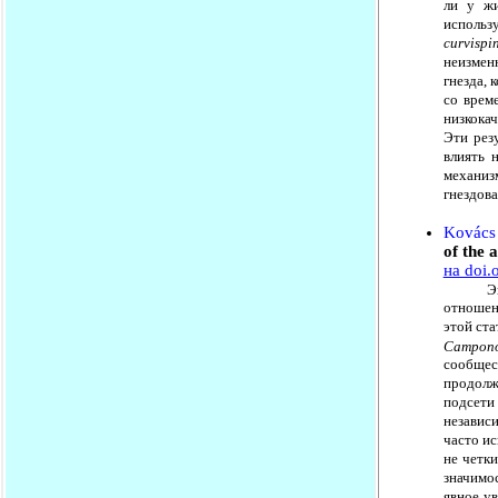
ли у жи
исполь
curvispi
неизмен
гнезда, 
со врем
низкока
Эти рез
влиять 
механи
гнездова
Kovács 
of the 
на doi.
Экологи
отношен
этой ст
Camponot
сообщес
продолж
подсети 
независи
часто и
не четк
значимос
явное у