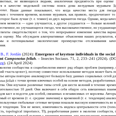
вотных, не являющихся людьми, аналогичная предвзятость при оценке в
зуя в качестве модельной системы поиск дома желудевым муравьем
T
nosus
. Наши данные показывают, что когда качество места для гнезда
ным с течением времени, колонии муравьев, как правило, предпочитают то
которое было лучше (т. е. темнее) из двух вариантов гнезда. Однако, когда каче
енем меняется — одно улучшается, а другое ухудшается — больше колони
чественное, но улучшающееся гнездо, чем высококачественное, но ухудшающее
ультаты свидетельствуют о том, что непрерывное изменение качества вари
на оценку. Мы обсуждаем альтернативные объяснения наших результатов,
змы и потенциальные экологические преимущества отслеживания каче
ния.
B., F. Jordán
(2024):
Emergence of keystone individuals in the socia
ant
Camponotus fellah
. – Insectes Sociaux. 71, 2, 233–241 (2024). (D
org
). (24 April 2024)
я сообщества и социобиология имеют ряд общих проблем (например, 
ий «часть-целое»), поэтому совместное использование методов может быть п
атье авторы повторно анализируют большую базу данных социальных сетей дл
с точки зрения ключевых особей на основе методов, разработанных 
us fellah
тва. Они изучаюи различные типы сетей для шести колоний в течение време
ительностью 10 дней. Они включают в себя общую сеть взвешенных взаим
для каст и подсети для особей, связанных и независимых от королевы. Автор
мый от времени (т. е. средние значения) и временной (т. е. тенденции) анали
спользуемые глобальные сетевые метрики показали высокую изменчивость во в
ие тенденции. Тем не менее, изменчивость индекса центральности сети (топо
ть, topological importance, TI), разработанная ранее в экологии сообществ,
величение в каждой колонии с течением времени, что предполагает появлени