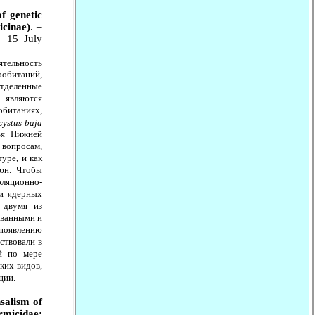
f genetic
cinae)
. –
: 15 July
тельность
обитаний,
отделенные
 являются
обитаниях,
ystus baja
ья Нижней
 вопросам,
уре, и как
юн. Чтобы
ляционно-
и ядерных
 двумя из
ованными и
появлению
ствовали в
й по мере
ких видов,
ции.
salism of
rmicidae: