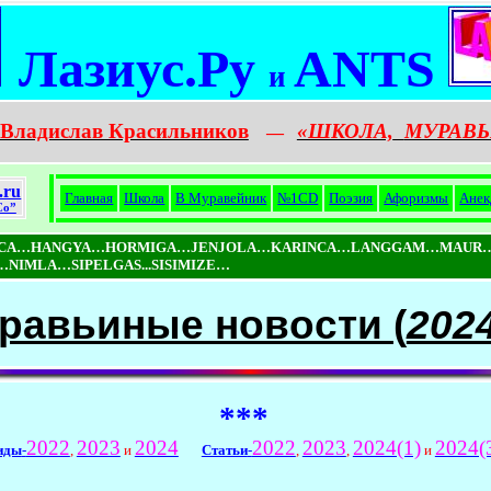
Лазиус.Ру
ANTS
и
Владислав Красильников
«ШКОЛА,
МУРАВЬ
—
.ru
Главная
Школа
В Муравейник
№1CD
Поэзия
Афоризмы
Анек
Co”
ICA…HANGYA…HORMIGA…JENJOLA…KARINCA…LANGGAM…MAUR…
MLA…SIPELGAS...SISIMIZE…
равьиные новости (
202
***
2022
2023
2024
2022
2023
2024(1)
2024(
иды
-
,
и
Статьи
-
,
,
и