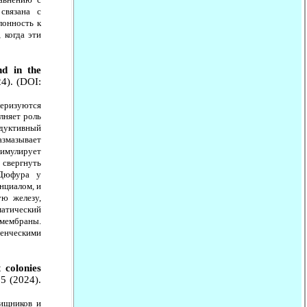
связана с
лонность к
 когда эти
nd in the
24). (DOI:
ктеризуются
лняет роль
одуктивный
азмазывает
имулирует
 свергнуть
 Дюфура у
нциалом, и
ую железу,
атический
 мембраны.
енческими
 colonies
55 (2024).
ищников и