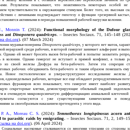
ами. Результаты показывают, что неактивность некоторых особей не 
вием чувствительности к окружающим стимулам. Более того, их высокая ск
ействию с личинками подтверждает гипотезу о функции «резервной касты»,
 становятся активными в периоды повышенной рабочей нагрузки колонии.
 J., Monnin T.
(2024):
Functional morphology of the Dufour gla
ess ant
Dinoponera quadriceps
. – Insectes Sociaux. 71, 145–148 (20
на doi.org
). (07 March 2024)
и муравья-понерины
Dinoponera quadriceps
, у которого нет маток, хара
ой иерархией среди рабочих, в которой гамергат занимает альфа-ранг и выпо
ы. Однако ей может бросить вызов бета-рабочий в попытке захватить репр
ь в колонии. Однако гамергат не вступает в прямой конфликт, а только р
ю из своей железы Дюфура на бета-рабочего. Затем эта секреция ст
нговых рабочих обездвижить бета-рабочего и таким образом помешать ему
та. Новое гистологическое и ультраструктурное исследование железы
тов, однонедельных рабочих, которые все еще обладают репродуктивным поте
нговых фуражиров ясно показывает, что гамергат имеет наиболее развит
щую секреторные клетки, демонстрирующие обильный гладкий эндоплазм
ум и очевидную микроворсинчатую дифференциацию апикальной клеточной
зультаты согласуются с уже существующими химическими и повед
иями за своеобразным наказанием претендента у этого вида.
 P. A., Moreau C. S.
(2024):
Temnothorax longispinosus
acorn ant
 to parasitic raids by emigrating
. – Insectes Sociaux. 71, 2, 149–1
сылка на doi.org
). (06 April 2024)
ьные насекомые сталкиваются со многими угрозами со стороны х