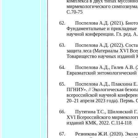
комплекса в двух типах муссонно
мирмекологического симпозиума, 
С.70-75
Поспелова А.Д. (2021). Биотопи
Фундаментальные и прикладные и
научной конференции. Гл. ред. А.
Поспелова А.Д. (2022). Состав 
защита леса (Материалы XVI Всер
Товарищество научных изданий К
Поспелова А.Д., Гилев А.В. (20
Евразиатский энтомологический жур
Поспелова А.Д., Плакхина Е.В. 
ПГНИУ». // Экологическая безоп
всероссийской научной конферен
20–21 апреля 2023 года). Пермь. 
Путятина Т.С., Шиловский Г.А. 
XVI Всероссийского мирмекологи
изданий КМК, 2022. С.114-118
Резникова Ж.И. (2020). Экологи