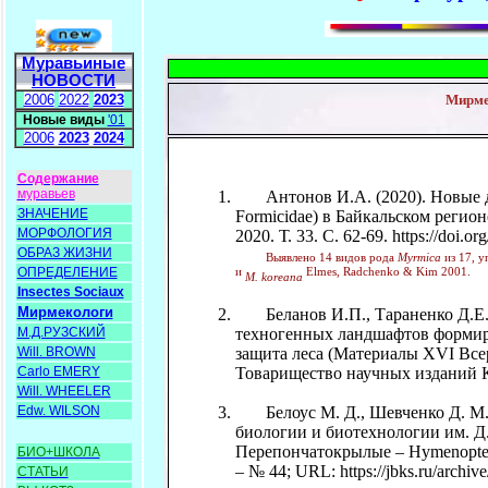
Муравьиные
НОВОСТИ
2006
2022
2023
Мирмек
Новые виды
'01
2006
2023
2024
Содержание
муравьев
Антонов И.А. (2020). Новые д
ЗНАЧЕНИЕ
Formicidae) в Байкальском регион
МОРФОЛОГИЯ
2020. Т. 33. С. 62-69. https://doi.
ОБРАЗ ЖИЗНИ
Выявлено 14 видов рода
Myrmica
из 17, 
ОПРЕДЕЛЕНИЕ
и
Elmes, Radchenko & Kim 2001.
M. koreana
Insectes Sociaux
Мирмекологи
Беланов И.П., Тараненко Д.Е., 
М.Д.РУЗСКИЙ
техногенных ландшафтов формиру
Will. BROWN
защита леса (Материалы XVI Всер
Carlo EMERY
Товарищество научных изданий К
Will. WHEELER
Edw. WILSON
Белоус М. Д., Шевченко Д. М., 
биологии и биотехнологии им. Д
Перепончатокрылые – Hymenoptera
БИО+ШКОЛА
– № 44; URL: https://jbks.ru/archiv
СТАТЬИ