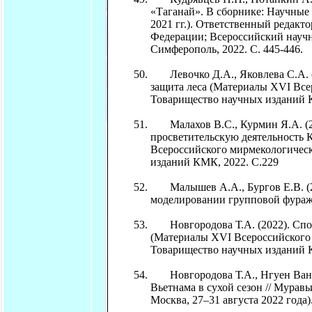
«Таганай». В сборнике: Научные
2021 гг.). Ответственный редакт
Федерации; Всероссийский науч
Симферополь, 2022. С. 445-446.
Левочко Д.А., Яковлева С.А. (
защита леса (Материалы XVI Всер
Товарищество научных изданий К
Малахов В.С., Курмин Я.А. (202
просветительскую деятельность К
Всероссийского мирмекологическо
изданий КМК, 2022. С.229
Малышев А.А., Бургов Е.В. (20
моделировании групповой фуражи
Новгородова Т.А. (2022). Спо
(Материалы XVI Всероссийского м
Товарищество научных изданий К
Новгородова Т.А., Нгуен Ван Тх
Вьетнама в сухой сезон // Мурав
Москва, 27–31 августа 2022 года