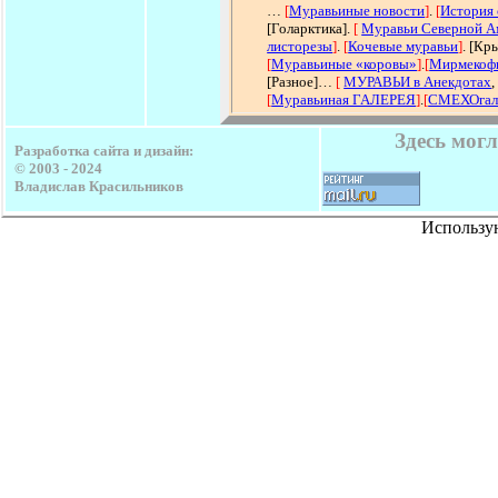
…
[
Муравьиные новости
]
.
[
История 
[Голарктика].
[
Муравьи Северной А
листорезы
]
.
[
Кочевые муравьи
]
. [Кр
[
Муравьиные «коровы»
]
.
[
Мирмекоф
[Разное]…
[
МУРАВЬИ в Анекдотах
[
Муравьиная ГАЛЕРЕЯ
]
.
[
СМЕХОгал
Здесь мог
Разработка сайта и дизайн:
© 2003 - 2024
Владислав Красильников
Использу