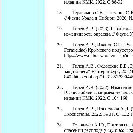
изданий КМК, 2022. С.88-92
Герасимов С.В., Пожаров О.Н. (
// Фауна Урала и Сибири. 2020. № 
Гилев А.В. (2023). Рыжие лесн
изменчивость окраски. // Фауна У
Гилев А.В., Иванов С.П., Руси
Formicidae) Крымского полуостро
https://www.elibrary.ru/item.asp?i
Гилев А.В., Федосеева Е.Б., З
защита леса" Екатеринбург, 20–24 
840. https://doi.org/10.31857/S00
Гилев А.В. (2022). Изменчивост
Всероссийского мирмекологическо
изданий КМК, 2022. С.164-168
Гилев А.В., Поспелова А.Д. (202
Экосистемы. 2022. № 31. С. 132-1
Головачёв А.Ю., Пантелеева С.
спасении расплода у
Myrmica rub