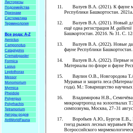
Листорезы
Валуев В.А. (2021). К фауне му
Подсемейства
Республики Башкортостан. 2021а. 
Признаки
Систематика
Валуев В.А. (2021). Новый дл
Терминология
ещё одна регистрация
M. gallienii
Башкортостан. 2021б. № 31. С. 12
Все рода: A-Z
Aenictus
Валуев В.А. (2022). Новые д
Camponotus
фауне Республики Башкортостан. 
Cataglyphis
Crematogaster
Валуев В.А. (2022). Первые н
Formica
Материалы по флоре и фауне Респ
Lasius
Leptothorax
Ваулин О.В., Новгородова Т.А. 
Messor
Муравьи и защита леса (Материа
Monomorium
года). М.: Товарищество научных
Myrmica
Pheidole
Владимирова Н.В., Семичёва Д.
Polyergus
микроартропод на золоотвалах Т
Polyrhachis
симпозиума, Москва, 27–31 авгус
Tetramorium
Авторы родов
Воробьев А.Ю., Бургов Е.В., Ко
AntWorldFauna
гнезд рыжих лесных муравьев Ря
Всероссийского мирмекологическо