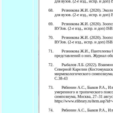
для вузов. (2-е изд., испр. и доп)
Резникова Ж.И. (2020). Экологи
для вузов. (2-е изд., испр. и доп
Резникова Ж.И. (2020). Зоопсихо
ВУЗов. (2-е изд., испр. и доп) IS
Резникова Ж.И. (2020). Зоопсихо
ВУЗов. (2-е изд., испр. и доп) IS
Резникова Ж.И., Пантелеева С.Н
представлений о них. Журнал общ
Рыбалов Л.Б. (2022). Взаимоот
Северной Карелии (Костомукшски
мирмекологического симпозиума, 
С.38-43
Рябинин А.С., Быков Р.А., Или
умеренного и тропического поясо
симпозиума, Москва, 27–31 авгус
https://www.elibrary.ru/item.asp?i
Рябинин А.С., Быков Р.А., Или