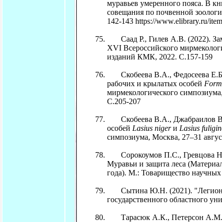
муравьев умеренного пояса. В кн
совещания по почвенной зоологии.
142-143 https://www.elibrary.ru/it
Саад Р., Гилев А.В. (2022). Зам
XVI Всероссийского мирмекологи
изданий КМК, 2022. С.157-159
Скобеева В.А., Федосеева Е.Б. 
рабочих и крылатых особей
Formi
мирмекологического симпозиума, 
С.205-207
Скобеева В.А., Джабраилов В.Д.
особей
Lasius niger
и
Lasius fuligi
симпозиума, Москва, 27–31 авгус
Сорокоумов П.С., Гревцова Н.А.
Муравьи и защита леса (Материа
года). М.: Товарищество научных
Сытина Ю.Н. (2021). "Легион им
государственного областного унив
Тарасюк А.К., Петерсон А.М. (