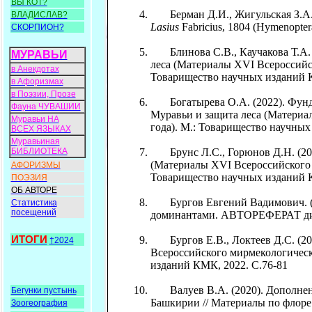
ВЫ КОТ?
Берман Д.И., Жигульская З.А. (
ВЛАДИСЛАВ?
Lasius
Fabricius, 1804 (Hymenopter
СКОРПИОН?
Блинова С.В., Каучакова Т.А. 
МУРАВЬИ
леса (Материалы XVI Всероссийск
в Анекдотах
Товарищество научных изданий К
в Афоризмах
в Поэзии, Прозе
Богатырева О.А. (2022). Фундам
Фауна ЧУВАШИИ
Муравьи и защита леса (Материа
Муравьи НА
года). М.: Товарищество научных
ВСЕХ ЯЗЫКАХ
Муравьиная
БИБЛИОТЕКА
Брунс Л.С., Горюнов Д.Н. (202
(Материалы XVI Всероссийского м
АФОРИЗМЫ
Товарищество научных изданий К
ПОЭЗИЯ
ОБ АВТОРЕ
Бургов Евгений Вадимович. (2
Статистика
посещений
доминантами. АВТОРЕФЕРАТ дисс. 
ИТОГИ
Бургов Е.В., Локтеев Д.С. (202
†2024
Всероссийского мирмекологическо
изданий КМК, 2022. С.76-81
Валуев В.А. (2020). Дополнение
Бегунки пустынь
Башкирии // Материалы по флоре 
Зоогеография