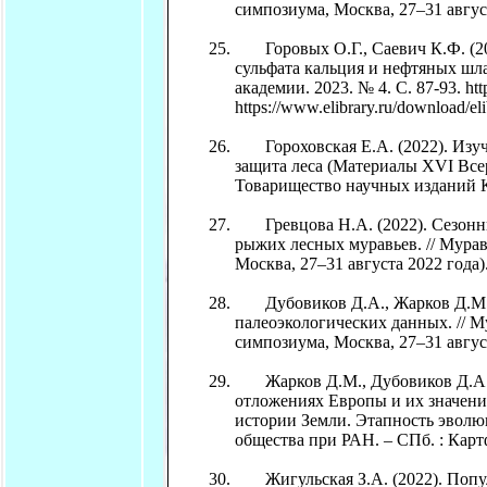
симпозиума, Москва, 27–31 авгус
Горовых О.Г., Саевич К.Ф. (202
сульфата кальция и нефтяных шла
академии. 2023. № 4. С. 87-93. htt
https://www.elibrary.ru/download/
Гороховская Е.А. (2022). Изуч
защита леса (Материалы XVI Всер
Товарищество научных изданий К
Гревцова Н.А. (2022). Сезонны
рыжих лесных муравьев. // Мура
Москва, 27–31 августа 2022 года
Дубовиков Д.А., Жарков Д.М. (
палеоэкологических данных. // 
симпозиума, Москва, 27–31 авгус
Жарков Д.М., Дубовиков Д.А. (2
отложениях Европы и их значение 
истории Земли. Этапность эволю
общества при РАН. – СПб. : Карт
Жигульская З.А. (2022). Попул