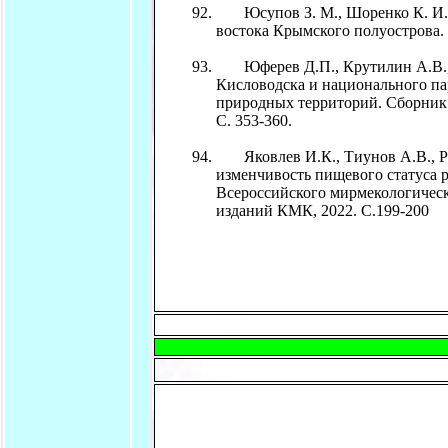
Юсупов З. М., Шоренко К. И. (2
востока Крымского полуострова. Тр
Юферев Д.П., Крутилин А.В., Ко
Кисловодска и национального па
природных территорий. Сборник 
С. 353-360.
Яковлев И.К., Тиунов А.В., Рез
изменчивость пищевого статуса р
Всероссийского мирмекологическо
изданий КМК, 2022. С.199-200