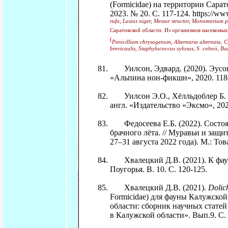
(Formicidae) на территории Сара
2023. № 20. С. 117-124. https://ww
rufa, Lasius niger, Messor structor, Monomorium p
Саратовской области. Из организмов насекомых
(
Penicillium chrysоgenum, Alternaria alternata, 
brevicaulis, Staphylococcus xylosus, S. сohnii, Bac
Уилсон, Эдвард. (2020). Эусоц
«Альпина нон-фикшн», 2020. 118с
Уилсон Э.О., Хёлльдоблер Б. (2
англ. «Издательство «Эксмо», 202
Федосеева Е.Б. (2022). Состоя
брачного лёта. // Муравьи и защ
27–31 августа 2022 года). М.: Т
Хвалецкий Д.В. (2021). К фауне
Поугорья. В. 10. С. 120-125.
Хвалецкий Д.В. (2021).
Dolic
Formicidae) для фауны Калужско
области: сборник научных стате
в Калужской области». Вып.9. С. 