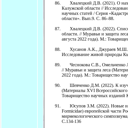
Хвалецкий Д.В. (2021). О на
Калужской области // Исследова
научных статей / Серия «Кадаст
области». Вып.9. С. 86–88.
Хвалецкий Д.В. (2022). Список 
области. // Муравьи и защита ле
августа 2022 года). М.: Товарищ
Хусанов А.К., Джураев М.Ш., А
Исследование живой природы Кырг
Чеснокова С.В., Омельченко Л.В
// Муравьи и защита леса (Матер
2022 года). М.: Товарищество на
Шевченко Д.М. (2022). К изуче
(Материалы XVI Всероссийского м
Товарищество научных изданий К
Юсупов З.М. (2022). Новые нах
Formicidae) европейской части Р
мирмекологического симпозиума, 
С.134-136