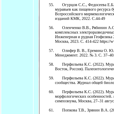
Огурцов С.С., Федосеева Е.Б., 
муравьев как пищевого ресурса б
Всероссийского мирмекологическо
изданий КМК, 2022. С.44-49
Оленченко В.В., Рябинин А.С., 
комплексных электроразведочны
Инженерная и рудная Геофизика 
Москва, 2023. С. 414-422 https://w
Олифер В. В., Еремина О. Ю. (
Менеджмент. 2022. № 3. С. 37–40
Перфильева К.С. (2022). Муравь
Восток, Россия). Палеонтологичес
Перфильева К.С. (2022). Мурав
сообщества. Журнал общей биолог
Перфильева К.С. (2022). Муравь
морфологических особенностей. 
симпозиума, Москва, 27–31 авгус
Попкова Т.В., Зрянин В.А. (20