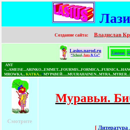
Лази
Владислав Кр
Создание сайта:
Lasius.narod.ru
Главная
Ш
“
School,
Ants
& Co”
ANT
=...AMEISE...ARINKO...EMMET...FOURMIS...FORMICA...FURNICA...
MROWKA...
КAТКA...
=
МУРАВЕЙ...
...MUURAHAINEN...MYRA...MYRER..
Муравьи. Би
Смотрите
[
Литература 