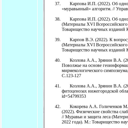
Карпова И.П. (2022). Об одном
«муравьиный» алгоритм. // Управ
Карпова И.П. (2022). Об одном 
(Материалы XVI Всероссийского м
Товарищество научных изданий К
Карпов В.Э. (2022). К вопросу о
(Материалы XVI Всероссийского м
Товарищество научных изданий К
Козлова А.А., Зрянин В.А. (20
Поволжье на основе геоинформац
мирмекологического симпозиума, 
С.123-127
Козлова А.А., Зрянин В.А. (20
фитоценозах нижегородской области.
id=54799353
Кокорева А.А. Голиченков М.В.,
(2022). Физические свойства сла
// Муравьи и защита леса (Матер
2022 года). М.: Товарищество на