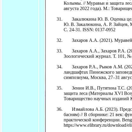
Колымы. // Муравьи и защита ле
августа 2022 года). М.: Товарищ
Закалюкина Ю. В. Оценка целл
Ю. В. Закалюкина, А. Р. Зайцев, 
С. 24-31. ISSN: 0137-0952
Захаров А.А. (2021). Муравей. 
Захаров А.А., Захаров Р.А. (2
Зоологический журнал. Т. 101, № 6
Захаров Р.А., Рыков А.М. (202
ландшафтах Пинежского заповедн
симпозиума, Москва, 27–31 авгус
Зенин И.В., Путятина Т.С. (202
защита леса (Материалы XVI Всер
Товарищество научных изданий К
Измайлова А.Б. (2023). Предста
басням) // В сборнике: 21 век: 
практической конференции. Bengalu
https://www.elibrary.ru/download/