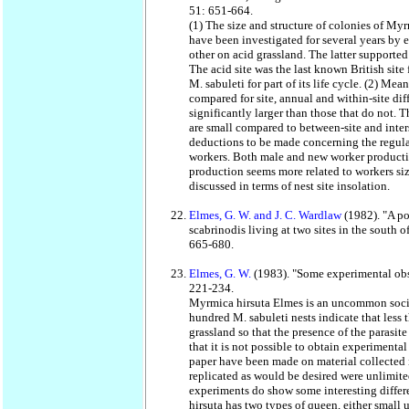
51: 651-664.
(1) The size and structure of colonies of Myr
have been investigated for several years by 
other on acid grassland. The latter supporte
The acid site was the last known British site
M. sabuleti for part of its life cycle. (2) Me
compared for site, annual and within-site dif
significantly larger than those that do not. T
are small compared to between-site and inter
deductions to be made concerning the regulat
workers. Both male and new worker productio
production seems more related to workers siz
discussed in terms of nest site insolation.
Elmes, G. W. and J. C. Wardlaw
(1982). "A p
scabrinodis living at two sites in the south o
665-680.
Elmes, G. W.
(1983). "Some experimental obse
221-234.
Myrmica hirsuta Elmes is an uncommon social
hundred M. sabuleti nests indicate that less 
grassland so that the presence of the parasit
that it is not possible to obtain experimenta
paper have been made on material collected 
replicated as would be desired were unlimite
experiments do show some interesting differe
hirsuta has two types of queen, either small u