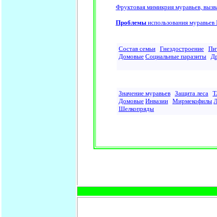
Фруктовая мимикрия муравьев, вызв
Проблемы
использования муравьев 
Состав семьи
Гнездостроение
Пи
Домовые
Социальные паразиты
Др
Значение муравьев
Защита леса
Т
Домовые
Инвазии
Мирмекофилы
Л
Шелкопряды