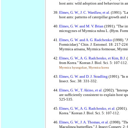
host ants: wild adoption and behaviour in an
Elmes, G. W., J. C. Wardlaw, et al.
(1991). "La
host ants: patterns of caterpillar growth and
Elmes, G. W. and M. V. Brian
(1991). "The im
microgynes of Myrmica rubra L. (Hym. Formic
Elmes, G. W. and A. G. Radchenko
(1998). "
Formicidae)." Chin. J. Entomol. 18: 217-224
Myrmica arisana, Myrmica formosae, Myrmic
Elmes, G. W., A. G. Radchenko, et Kim, B.J.
from Korea." Korean J. Biol. Sci. 5: 107-112.
Myrmica hyungokae, Myrmica korea
Elmes, G. W. and D. J. Stradling
(1991). "In
Insect. Soc. 38: 331-332.
Elmes, G. W., T. Akino, et al.
(2002). "Intersp
are sufficiently consistent to explain host s
525-535.
Elmes, G. W., A. G. Radchenko, et al.
(2001).
Korea." Korean J. Biol. Sci. 5: 107-112.
Elmes, G. W., J. A. Thomas, et al.
(1998). "The
Maculinea butterflies." J. Insect Conserv. 2: 