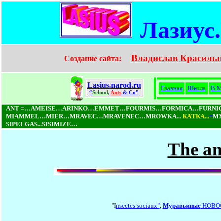
Лазиус
Владислав Красиль
Создание сайта:
Lasius.narod.ru
Главная
Школа
В М
“
School,
Ants
& Co”
ANT =…AMEISE…ARINKO…EMMET…FOURMIS…FORMICA…FURN
MIAMMEL…MIER…MRAVEC…MRAVENEC…MROWKA...
КAТКA...
=
М
SIPELGAS...SISIMIZE…
The an
"I
nsectes sociaux"
,
Муравьиные
НОВО