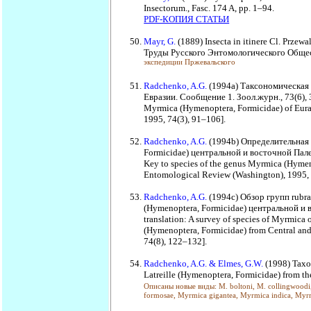
Insectorum., Fasc. 174 A, pp. 1–94.
PDF-КОПИЯ СТАТЬИ
Mayr, G.
(1889) Insecta in itinere Cl. Przewa
Труды Русского Энтомологического Общес
экспедиции Пржевальского
Radchenko, A.G.
(1994a) Таксономическая 
Евразии. Сообщение 1. Зоол.журн., 73(6), 3
Myrmica (Hymenoptera, Formicidae) of Eur
1995, 74(3), 91–106].
Radchenko, A.G.
(1994b) Определительная 
Formicidae) центральной и восточной Палеа
Key to species of the genus Myrmica (Hymeno
Entomological Review (Washington), 1995, 
Radchenko, A.G.
(1994c) Обзор групп rubra,
(Hymenoptera, Formicidae) центральной и 
translation: A survey of species of Myrmica o
(Hymenoptera, Formicidae) from Central and
74(8), 122–132].
Radchenko, A.G. & Elmes, G.W.
(1998) Taxo
Latreille (Hymenoptera, Formicidae) from th
Описаны новые виды: M. boltoni, M. collingwoodi,
formosae, Myrmica gigantea, Myrmica indica, Myrm