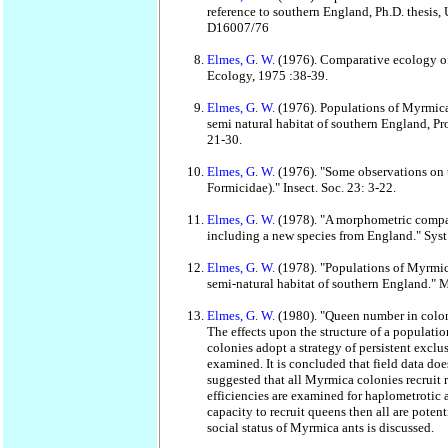
reference to southern England, Ph.D. thesis,
D16007/76
Elmes, G. W.
(1976). Comparative ecology of 
Ecology, 1975 :38-39.
Elmes, G. W.
(1976). Populations of Myrmica
semi natural habitat of southern England, Pr
21-30.
Elmes, G. W.
(1976). "Some observations on
Formicidae)." Insect. Soc. 23: 3-22.
Elmes, G. W.
(1978). "A morphometric compar
including a new species from England." Syst
Elmes, G. W.
(1978). "Populations of Myrmic
semi-natural habitat of southern England." 
Elmes, G. W.
(1980). "Queen number in coloni
The effects upon the structure of a populat
colonies adopt a strategy of persistent excl
examined. It is concluded that field data doe
suggested that all Myrmica colonies recruit 
efficiencies are examined for haplometrotic a
capacity to recruit queens then all are pote
social status of Myrmica ants is discussed.