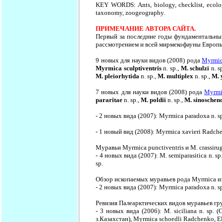
KEY WORDS: Ants, biology, checklist, ecology
taxonomy, zoogeography.
ПРИМЕЧАНИЕ АВТОРА САЙТА.
Первый за последние годы фундаментальны
рассмотрением и всей мирмекофауны Европ
9 новых для науки видов (2008) рода
Myrmi
Myrmica sculptiventris
n. sp.,
M. schulzi
n. s
M. pleiorhytida
n. sp.,
M. multiplex
n. sp.,
M. 
7 новых для науки видов (2008) рода
Myrmi
pararitae
n. sp.,
M. poldii
n. sp.,
M. sinoschen
- 2 новых вида (2007): Myrmica paradoxa n. sp
- 1 новый вид (2008): Myrmica xavieri Radch
Муравьи Myrmica punctiventris и M. crassiru
- 4 новых вида (2007): M. semiparasitica n. sp.
sp.
Обзор ископаемых муравьев рода Myrmica и
- 2 новых вида (2007): Myrmica paradoxa n. sp
Ревизия Палеарктических видов муравьев гр
- 3 новых вида (2006): M. siciliana n. sp. (
з.Казахстан), Myrmica schoedli Radchenko, E