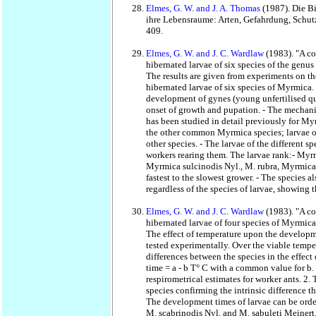
Elmes, G. W. and J. A. Thomas
(1987). Die B
ihre Lebensraume: Arten, Gefahrdung, Schutz
409.
Elmes, G. W. and J. C. Wardlaw
(1983). "A c
hibernated larvae of six species of the genu
The results are given from experiments on t
hibernated larvae of six species of Myrmica. 
development of gynes (young unfertilised qu
onset of growth and pupation. - The mechan
has been studied in detail previously for My
the other common Myrmica species; larvae o
other species. - The larvae of the different sp
workers rearing them. The larvae rank:- Myr
Myrmica sulcinodis Nyl., M. rubra, Myrmica 
fastest to the slowest grower. - The species a
regardless of the species of larvae, showing tha
Elmes, G. W. and J. C. Wardlaw
(1983). "A co
hibernated larvae of four species of Myrmic
The effect of temperature upon the developm
tested experimentally. Over the viable temper
differences between the species in the effec
time = a - b T° C with a common value for b.
respirometrical estimates for worker ants. 2. 
species confirming the intrinsic difference 
The development times of larvae can be order
M. scabrinodis Nyl. and M. sabuleti Meinert.