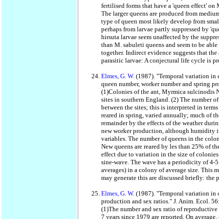
fertilised forms that have a 'queen effect' on 
The larger queens are produced from medium 
type of queen most likely develop from small
perhaps from larvae partly suppressed by 'que
hirsuta larvae seem unaffected by the suppres
than M. sabuleti queens and seem to be able 
together. Indirect evidence suggests that the
parasitic larvae: A conjectural life cycle is
Elmes, G. W.
(1987). "Temporal variation in
queen number, worker number and spring pro
(1)Colonies of the ant, Myrmica sulcinodis 
sites in southern England. (2) The number of
between the sites; this is interpreted in ter
reared in spring, varied annually; much of th
remainder by the effects of the weather durin
new worker production, although humidity it
variables. The number of queens in the colon
New queens are reared by les than 25% of th
effect due to variation in the size of colon
sine-wave. The wave has a periodicity of 4-5
averages) in a colony of average size. This 
may generate this are discussed briefly: the
Elmes, G. W.
(1987). "Temporal variation in 
production and sex ratios." J. Anim. Ecol. 5
(1)The number and sex ratio of reproductive
7 years since 1979 are reported. On average,