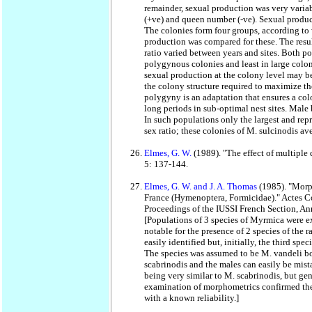
remainder, sexual production was very variab
(+ve) and queen number (-ve). Sexual producti
The colonies form four groups, according to w
production was compared for these. The resul
ratio varied between years and sites. Both p
polygynous colonies and least in large colon
sexual production at the colony level may be
the colony structure required to maximize the
polygyny is an adaptation that ensures a colo
long periods in sub-optimal nest sites. Male b
In such populations only the largest and re
sex ratio; these colonies of M. sulcinodis av
Elmes, G. W.
(1989). "The effect of multiple
5: 137-144.
Elmes, G. W. and J. A. Thomas
(1985). "Morp
France (Hymenoptera, Formicidae)." Actes Col
Proceedings of the IUSSI French Section, A
[Populations of 3 species of Myrmica were exa
notable for the presence of 2 species of the
easily identified but, initially, the third sp
The species was assumed to be M. vandeli bon
scabrinodis and the males can easily be mist
being very similar to M. scabrinodis, but ge
examination of morphometrics confirmed the 
with a known reliability.]