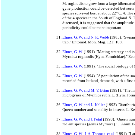
M. ruginodis to grow from a large hibernated 
gyne production could be detected between t
species survived best at about 22° C. 4. The r
of the 4 species in the South of England. 5. 
discussed, it is suggested that the amplitude
periodicity could be more important.
Elmes, G. W. and N. R. Webb
(1985). "Swarm
trap." Entomol. Mon. Mag. 121: 108.
Elmes, G. W.
(1991). "Mating strategy and i
Myrmica ruginodis (Hym. Formicidae)." Eco
Elmes, G. W.
(1991). "The social biology of 
Elmes, G. W.
(1994). "A population of the s
recorded from Jutland, denmark, with a first 
Elmes, G. W. and M. V. Brian
(1991). "The im
microgynes of Myrmica rubra L. (Hym. Formic
Elmes, G. W. and L. Keller
(1993). Distribut
Queen number and sociality in insects. L. Ke
Elmes, G. W. and J. Petal
(1990). "Queen numb
red ant species (genus Myrmica)." J. Anim. E
Elmes, G. W., J. A. Thomas, et al.
(1991). "La