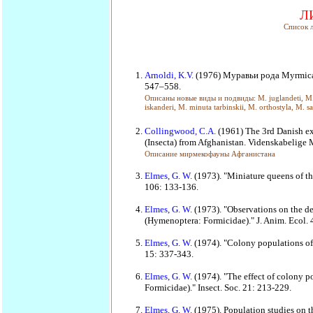
Л
Список 
Arnoldi, K.V.
(1976) Муравьи рода Myrmica 
547–558.
Описаны новые виды и подвиды: M. juglandeti, M. k
iskanderi, M. minuta tarbinskii, M. orthostyla, M. sa
Collingwood, C.A.
(1961) The 3rd Danish ex
(Insecta) from Afghanistan. Videnskabelige 
Описание мирмекофауны Афганистана
Elmes, G. W.
(1973). "Miniature queens of t
106: 133-136.
Elmes, G. W.
(1973). "Observations on the de
(Hymenoptera: Formicidae)." J. Anim. Ecol. 
Elmes, G. W.
(1974). "Colony populations o
15: 337-343.
Elmes, G. W.
(1974). "The effect of colony 
Formicidae)." Insect. Soc. 21: 213-229.
Elmes, G. W.
(1975). Population studies on 