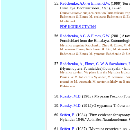
Radchenko, A.G. & Elmes, G.W.
(1999) Ten 
Himalaya. Вестник зоол., 33(3), 27–46.
Описаны новые виды со склонов Гималайских гор:
Radchenko & Elmes, M. ordinaria Radchenko & Elmes,
M.wittmeri.
PDF-КОПИЯ СТАТЬИ
Radchenko, A.G. & Elmes, G.W.
(2001) A ta
Formicidae) from the Himalaya. Entomologic
Myrmica angulata Radchenko, Zhou & Elmes, M. 
M. koreana Elmes, Radchenko & Kim, M. sinensis R
Radchenko & Elmes, M. yamanei Radchenko & El
Radchenko, A., Elmes, G. W. & Savolainen, 
(Hymenoptera:Formicidae) from Spain. - En
Myrmica xavieri. We place it in the Myrmica lobicor
Peninsula: M. lobicornis Nylander, M. wesmaeli Bond
resembles M. wesmaeli. M. xavieri is likely an Iberia
Pleistocene.
Ruzsky, M.D.
(1905). Муравьи России (Formi
Ruzsky, M.D.
(1915) О муравьях Тибета и ю
Seifert, B.
(1984). "Firm evidence for synon
Nylander, 1846." Abh. Ber. Naturkundemus. G
Seifert, B.
(1987). "Myrmica georgica n. sp.,