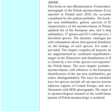
АНОНС.
This book on ants (Hymenoptera: Formicidae) i
monograph of the Polish myrmecofauna (Czecho
reported in Poland until 2010, the occurre
considered by the authors probable. The book co
ant taxa (subfamilies, genera, species) of E
characteristics of the myrmecofauna of Poland
updated list of the European ants, and it dis
subfamilies, 57 genera and 613 valid species; 
described species. The faunistic catalogue pr
with information about their general distributi
on the biology of each species. For some ta
provided. The chapter compiles all faunistic d
are supplemented by confirmed unpublished da
ranges in the Palaearctic and distributions in
is closed by a list of the species ever reporte
the Polish fauna. The next chapter includes 
myrmecofauna, with reference to the European
identification of the ant taxa (subfamilies, g
(when distinguishable). The keys for subfamil
keys for species include all ant species know
adjacent regions of Central Europe, and reco
illustrated with SEM photographs. The main ch
in myrmecological research in the world throu
present of Polish myrmecology is outlined.