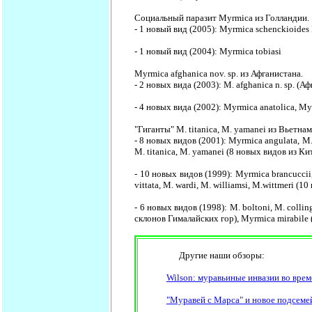
Социальный паразит Myrmica из Голландии.
- 1 новый вид (2005): Myrmica schenckioides
- 1 новый вид (2004): Myrmica tobiasi
Myrmica afghanica nov. sp. из Афганистана.
- 2 новых вида (2003): M. afghanica n. sp. (А
- 4 новых вида (2002): Myrmica anatolica, My
"Гиганты" M. titanica, M. yamanei из Вьетна
- 8 новых видов (2001): Myrmica angulata, M. 
M. titanica, M. yamanei (8 новых видов из Ки
- 10 новых видов (1999):
Myrmica brancuccii, 
vittata, M. wardi, M. williamsi, M.wittmeri (
- 6 новых видов (1998): M. boltoni, M. collin
склонов Гималайских гор), Myrmica mirabile 
Другие наши обзоры:
Wilson: муравьиные инвазии во врем
"Муравей с Марса" и новое подсеме