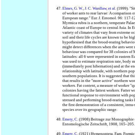
Elmes, G. W., J. C. Wardlaw, et al.
(1999). "Si
of worker ants to rear larvae: A comparison
European range." Eur. J. Entomol. 96: 117-1
Myrmica rubra is a northern, temperate Palae
Atlantic coast of Europe to central Asia. In E
variety of climates that vary from extreme oce
soil and their life cycles are known to be h
hypothesised that the brood-rearing behavio
might detect differences when the ants wer
behaviour was compared for 38 colonies of M
latitudes: all 6 were represented in eastern
was used to estimate respiration rate, body ma
(immediately post hibernation) and at the en
relationship with latitude, with northern pop
southern populations. It is suggested that thi
that results in the "more active" northern w
workers. Fat content, a measure of worker "qu
colonies having the fattest workers. Fatter w
functional response to environment with popu
stressed and performing brood-rearing tasks l
the first demonstration of a consistent, intra
species over its geographic range.
Emery, C.
(1908) Beitrage zur Monographie d
Entomologische Zeitschrift, 1908, 165–205.
Emery, C.
(1921) Hymenoptera, Fam. Formici