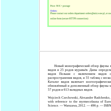
Price: 90 € + postage
Orders:
Please contact our orders department orders@miiz.waw.pl, or us
online form (secure HTTPS connection)
Новый монографический обзор фауны 
видов и 25 родов муравьёв. Даны определ
видов Польши с включением видов с
распространения видов, и 55 таблиц с нес
Каталог видов включает зоогеографически
обновлённый и дополненный обзор фауны м
57 родов и 613 валидных видов.
Wojciech Czechowski, Alexander Radchenko, 
with reference to the myrmecofauna of Eur
Science. — Warszawa, 2012. — 496 p. — ISBN 