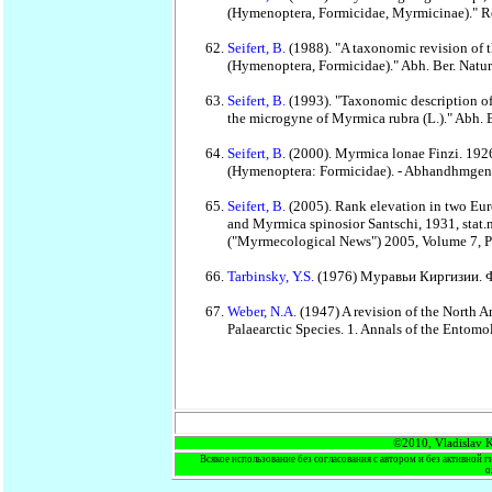
(Hymenoptera, Formicidae, Myrmicinae)." R
Seifert, B.
(1988). "A taxonomic revision of 
(Hymenoptera, Formicidae)." Abh. Ber. Natur
Seifert, B.
(1993). "Taxonomic description of 
the microgyne of Myrmica rubra (L.)." Abh. 
Seifert, B.
(2000). Myrmica lonae Finzi. 192
(Hymenoptera: Formicidae). - Abhandhmgen 
Seifert, B.
(2005). Rank elevation in two Eur
and Myrmica spinosior Santschi, 1931, stat
("Myrmecological News") 2005, Volume 7, P
Tarbinsky, Y.S.
(1976) Муравьи Киргизии. Ф
Weber, N.A.
(1947) A revision of the North A
Palaearctic Species. 1. Annals of the Entom
©2010, Vladislav K
Всякое использование без согласования с автором и без активной г
о