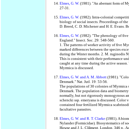
Elmes, G. W.
(1981). "An aberrant form of M
27-31.
Elmes, G. W.
(1982). Intra-colonial competit
biology of social insects. Proceedings of th
D. Breed, C. D. Michener and H. E. Evans. B
Elmes, G. W.
(1982). "The phenology of fiv
England." Insect. Soc. 29: 548-560.
1. The patterns of worker activity of five M
marked differences between the species excep
during the Winter months. 2. M. ruginodis Nyl
This is consistent with their performance und
caught at any time during the active season.
Myrmica is discussed.
Elmes, G. W. and A. M. Abbott
(1981). "Colo
Denmark." Nat. Jutl. 19: 53-56.
The populations of 30 colonies of Myrmica 
Denmark. The population data and biometry of
normally, but not rigorously monogynous an
schencki ssp. emeryana is discussed. Color 
contained four fertilized Myrmica scabrinodi
facultative parasites.
Elmes, G. W. and R. T. Clarke
(1981). A biom
Nylander (Formicidae). Biosystematics of soc
Howse and J. L. Clйment. London. 346 p., A