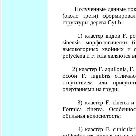
Полученные данные показы
(около трети) сформирова
структуры дерева Cyt-b:
1) кластер видов F. polyct
sinensis морфологически
высокогорных хвойных и с
polyctena и F. rufa являются
2) кластер F. aquilonia, F. l
особи F. lugubris отличаю
отсутствием или присутс
очертаниями на груди;
3) кластер F. cinerea и F.
Formica cinerea. Особенно
обильная волосистость;
4) кластер F. cunicularia 
rufibarbis от других видов