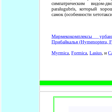
симпатрическим видом-дв
paralugubris, который хор
самок (особенности хетотакси
Мирмекокомплексы урба
Прибайкалья (Hymenoptera, F
Myrmica
,
Formica
,
Lasius
,
и
C