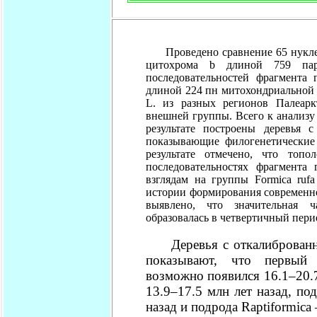
Проведено сравнение 65 нуклео
цитохрома b длиной 759 пар
последовательностей фрагмента
длиной 224 пн митохондриальной
L. из разных регионов Палеар
внешней группы. Всего к анализу
результате построены деревья 
показывающие филогенетические
результате отмечено, что топо
последовательностях фрагмента 
взглядам на группы Formica ruf
истории формирования современн
выявлено, что значительная ч
образовалась в четвертичный пери
Деревья с откалиброва
показывают, что первый п
возможно появился 16.1–20.7 м
13.9–17.5 млн лет назад, по
назад и подрода Raptiformica 