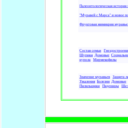
Палеонтологическая история 
"Муравей с Марса" и новое п
Фруктовая мимикрия муравьев
Состав семьи
Гнездостроени
Щупики
Домовые
Социальн
купола
Мирмекофилы
Значение муравьев
Защита л
Ужаления
Болезни
Домовые
Пилильщики
Пяденицы
Шел