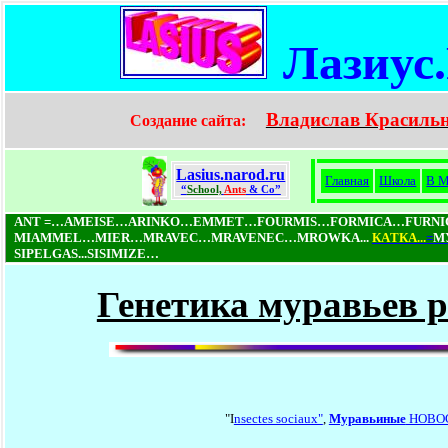
Лазиус
Владислав Красиль
Создание сайта:
Lasius.narod.ru
Главная
Школа
В М
“
School,
Ants
& Co”
ANT =…AMEISE…ARINKO…EMMET…FOURMIS…FORMICA…FURN
MIAMMEL…MIER…MRAVEC…MRAVENEC…MROWKA...
КAТКA...
=
М
SIPELGAS...SISIMIZE…
Генетика муравьев 
"I
nsectes sociaux"
,
Муравьиные
НОВО