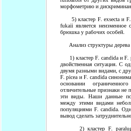
морфометрию и дискриминан
5) кластер F. exsecta и F. 
fukaii является неизменное
брюшка у рабочих особей.
Анализ структуры дерева
1) кластер F. candida и F. 
двойственная ситуация. С о
двумя разными видами, с др
F. picea и F. candida синони
основании ограниченно
отличительные признаки не 
эти виды. Наши данные пок
между этими видами небо
популяциями F. candida. Од
вывод сделать затруднительн
2) кластер F. paralugubr