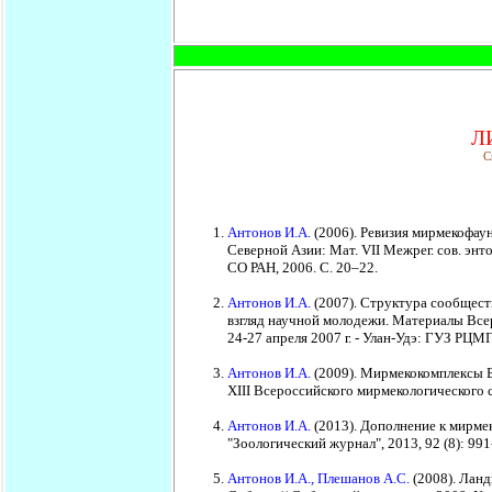
Л
C
Антонов И.А.
(2006). Ревизия мирмекофау
Северной Азии: Мат. VII Межрег. сов. э
СО РАН, 2006. С. 20–22.
Антонов И.А.
(2007). Структура сообщест
взгляд научной молодежи. Материалы Все
24-27 апреля 2007 г. - Улан-Удэ: ГУЗ РЦМП
Антонов И.А.
(2009). Мирмекокомплексы Б
XIII Всероссийского мирмекологического 
Антонов И.А.
(2013). Дополнение к мирмек
"Зоологический журнал", 2013, 92 (8): 991
Антонов И.А., Плешанов А.С.
(2008). Лан