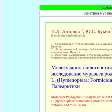
Доба
Генетика мурав
1
И.А. Антонов
, Ю.С. Букин
E-mail: patologi@sifibr.irk.ru
1 - Сибирский институт физиологии и биохимии 
Иркутск
2 - Лимнологический институт Сибирского отдел
академии наук, Иркутск
3 - Иркутский национальный исследовательский 
университет, кафедра биотехнологии и биоинфор
Молекулярно-филогенетич
исследование муравьев род
L. (Hymenoptera: Formicida
Палеарктики
Molecular Phylogenetic Analysis of the Ant
L. (Hymenoptera: Formicidaea) from Palearct
Antonov and Yu.S. Bukin