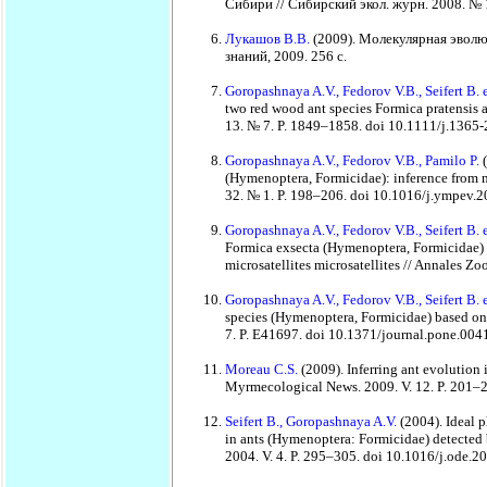
Сибири // Сибирский экол. журн. 2008. № 1
Лукашов В.В.
(2009). Молекулярная эвол
знаний, 2009. 256 с.
Goropashnaya A.V., Fedorov V.B., Seifert B. e
two red wood ant species Formica pratensis a
13. № 7. P. 1849–1858. doi 10.1111/j.1365
Goropashnaya A.V., Fedorov V.B., Pamilo P.
(Hymenoptera, Formicidae): inference from 
32. № 1. P. 198–206. doi 10.1016/j.ympev.
Goropashnaya A.V., Fedorov V.B., Seifert B. e
Formica exsecta (Hymenoptera, Formicidae) 
microsatellites microsatellites // Annales Zo
Goropashnaya A.V., Fedorov V.B., Seifert B. e
species (Hymenoptera, Formicidae) based on
7. P. E41697. doi 10.1371/journal.pone.00
Moreau C.S.
(2009). Inferring ant evolution
Myrmecological News. 2009. V. 12. P. 201–
Seifert B., Goropashnaya A.V.
(2004). Ideal 
in ants (Hymenoptera: Formicidae) detected
2004. V. 4. P. 295–305. doi 10.1016/j.ode.2