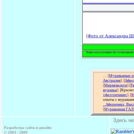
[
Фото от Александра Ш
Всякое использование без согласования 
…
[
Муравьиные н
Австралия
]
.
[
Афро
[
Мирмекологи
]
.
[
Р
муравьи
]
. [Крыла
«фаэтончики»
]
.
[
М
опыты с муравьям
...Афоризмах, Вы
[
Муравьиная ГА
Здесь м
Разработка сайта и дизайн:
© 2003 - 2009