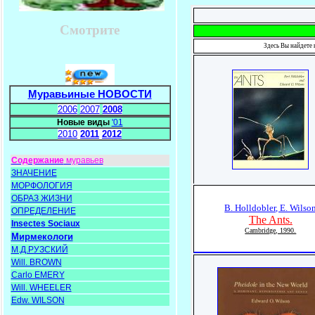
Смотрите
Здесь Вы найдете
Муравьиные НОВОСТИ
2006
2007
2008
Новые виды
'01
2010
2011
2012
Содержание
муравьев
ЗНАЧЕНИЕ
МОРФОЛОГИЯ
ОБРАЗ ЖИЗНИ
B. Holldobler, E. Wilso
ОПРЕДЕЛЕНИЕ
The Ants.
Insectes Sociaux
Cambridge, 1990.
Мирмекологи
М.Д.РУЗСКИЙ
Will. BROWN
Carlo EMERY
Will. WHEELER
Edw. WILSON