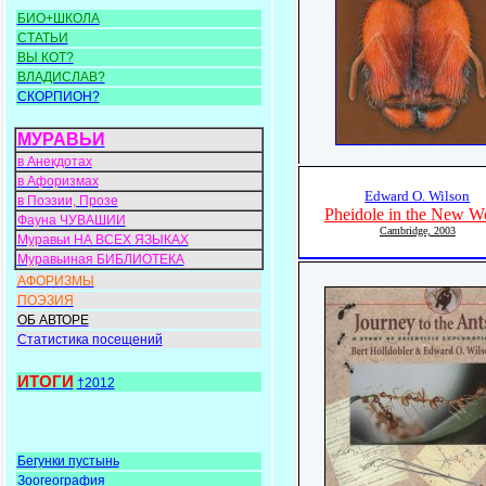
БИО+ШКОЛА
СТАТЬИ
ВЫ КОТ?
ВЛАДИСЛАВ?
СКОРПИОН?
МУРАВЬИ
в Анекдотах
в Афоризмах
Edward O. Wilson
в Поэзии, Прозе
Pheidole in the New W
Фауна ЧУВАШИИ
Cambridge, 2003
Муравьи НА ВСЕХ ЯЗЫКАХ
Муравьиная БИБЛИОТЕКА
АФОРИЗМЫ
ПОЭЗИЯ
ОБ АВТОРЕ
Статистика посещений
ИТОГИ
†2012
Бегунки пустынь
Зоогеография