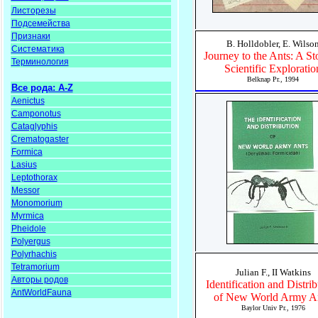
Листорезы
Подсемейства
Признаки
B. Holldobler, E. Wilso
Систематика
Journey to the Ants: A St
Терминология
Scientific Exploratio
Belknap Pr., 1994
Все рода: A-Z
Aenictus
Camponotus
Cataglyphis
Crematogaster
Formica
Lasius
Leptothorax
Messor
Monomorium
Myrmica
Pheidole
Polyergus
Polyrhachis
Tetramorium
Julian F., II Watkins
Авторы родов
Identification and Distri
AntWorldFauna
of New World Army An
Baylor Univ Pr., 1976