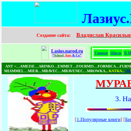
Лазиус
Владислав Красильн
Создание сайта:
Lasius.narod.ru
Главная
Школа
В М
“
School,
Ants
& Co”
ANT =…AMEISE…ARINKO…EMMET…FOURMIS…FORMICA…FUR
MIAMMEL…MIER…MRAVEC…MRAVENEC…MROWKA...
КAТКA...
=М
МУРА
3. Н
[
1.Популярные книги
]
[
Би