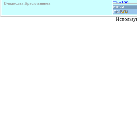
Владислав Красильников
Использу