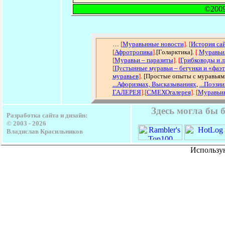
©2009,
…
[
Муравьиные новости
]
.
[
История са
[
Афротропика
]
.[Голарктика].
[
Муравьи
[
Муравьи – паразиты
]
.
[
Грибководы и 
[
Пустынные муравьи – бегунки и «фаэ
муравьев
]
. [Простые опыты с муравьям
...Афоризмах, Высказываниях
,
...Поэзии
ГАЛЕРЕЯ
]
.
[
СМЕХОгалерея
]
.
[
Муравьин
Здесь могла бы 
Разработка сайта и дизайн:
© 2003 -
2026
Владислав Красильников
Использу