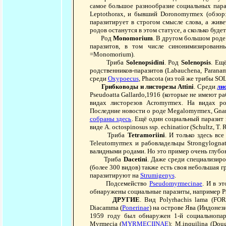
самое большое разнообразие социальных пара
Leptothorax, и бывший Doronomyrmex (обзор:
паразитирует в строгом смысле слова, а живет
родов останутся в этом статусе, а сколько буд
Род
Monomorium
. В другом большом род
паразитов, в том числе синонимизированные
=Monomorium).
Триба
Solenopsidini
. Род
Solenopsis
. Ещ
родственников-паразитов (Labauchena, Parana
среди
Oxypoecus
, Phacota (из той же трибы S
Грибководы и листорезы Attini
. Среди
ли
Pseudoatta Gallardo,1916 (которые не имеют р
видах листорезов Acromyrmex. На видах ро
Последние новости о роде Megalomyrmex, Gnam
собраны здесь
. Ещё один социальный паразит 
виде A. octospinosus ssp. echinatior (Schultz, T. 
Триба
Tetramoriini
. И только здесь вс
Teleutomyrmex и рабовладельцы Strongylogna
валидными родами. Но это пример очень глубок
Триба
Dacetini
. Даже среди специализир
(более 300 видов) также есть своя небольшая г
паразитируют на
Strumigenys
.
Подсемейство
Pseudomyrmecinae
. И в э
обнаружены социальные паразиты, например Pse
ДРУГИЕ
. Вид Polyrhachis lama (F
Diacamma (
Ponerinae
) на острове Ява (Индонез
1959 году был обнаружен 1-й социальнопар
Myrmecia (
MYRMECIINAE
): M.inquilina (Do