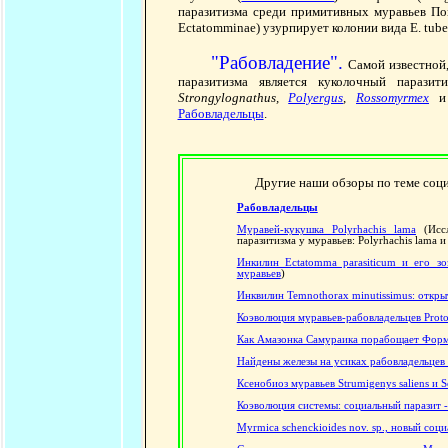
паразитизма среди примитивных муравьев По
Ectatomminae) узурпирует колонии вида E. tube
"Рабовладение".
Самой известной,
паразитизма является куколочный парази
Strongylognathus,
Polyergus
,
Rossomyrmex
и 
Рабовладельцы
.
Другие наши обзоры по теме социа
Рабовладельцы
Муравей-кукушка Polyrhachis lama
(Иссл
паразитизма у муравьев: Polyrhachis lama 
Инкилин Ectatomma parasiticum и его зоз
муравьев
)
Инквилин Temnothorax minutissimus: откр
Коэволюция муравьев-рабовладельцев Proto
Как Амазонка Самураика порабощает Фор
Найдены железы на усиках рабовладельцев 
Ксенобиоз муравьев Strumigenys saliens и S
Коэволюция системы: социальный паразит -
Myrmica schenckioides nov. sp., новый соц