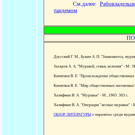
См.далее:
Рабовладельц
тандемом
ПО
Длусский Г. М., Букин А. П. "Знакомьтесь, муравь
Захаров А. А. "Муравей, семья, колония" - М.: Н
Кипятков В. Е. "Происхождение общественных на
Кипятков В. Е. "Мир общественных насекомых" -
Халифман И. А. "Муравьи" - М., 1963. 303 с.
Халифман И. А. "Операция "лесные муравьи" - М
ОБЗОР ЛИТЕРАТУРЫ
о паразитах среди муравь