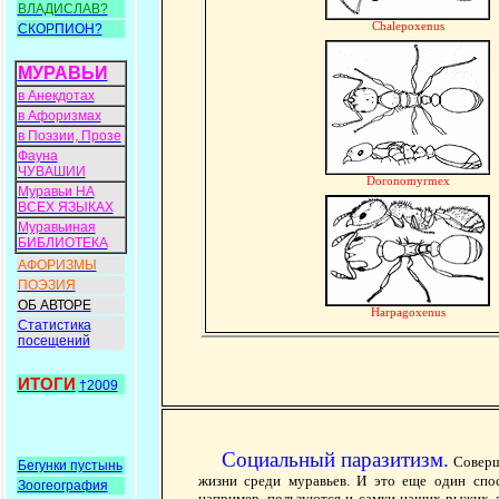
ВЛАДИСЛАВ?
Chalepoxenus
СКОРПИОН?
МУРАВЬИ
в Анекдотах
в Афоризмах
в Поэзии, Прозе
Фауна
ЧУВАШИИ
Doronomyrmex
Муравьи НА
ВСЕХ ЯЗЫКАХ
Муравьиная
БИБЛИОТЕКА
АФОРИЗМЫ
ПОЭЗИЯ
ОБ АВТОРЕ
Harpagoxenus
Статистика
посещений
ИТОГИ
†2009
Социальный паразитизм.
Соверш
Бегунки пустынь
жизни среди муравьев. И это еще один спо
Зоогеография
например, пользуются и самки наших рыжих л