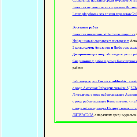
Социальные паразиты среди муравьев Myrm
Биология паразитических муравьев Испани
Lasius platythorax как хозяин паразитов Cht
Восстание рабов
Биология инквилина Vollenhovia nipponica
Найден новый соцпаразит листорезов:
Acrom
3 касты
самок Амазонок и
Дюфурова желе
Дискриминация яиц
рабовладельцев их р
Спаривание
у рабовладельца Rossomyrmex
рабами
Рабовладельцы и
Formica rufibarbis:
узнай
о роде Амазонок
Polyergus
читайте ЗДЕСЬ
Литература о роде рабовладельцев Амазон
о роде рабовладельцев
Rossomyrmex
читай
о роде рабовладельцев
Harpagoxenus
чита
ЛИТЕРАТУРА
о паразитах среди муравьев.