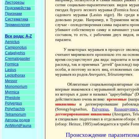
Листорезы
сотни социально-паразитических видов мура
Подсемейства
гнездах бурого лесного муравья (Formica fusca
Признаки
садового муравья (Lasius niger). Но среди
Систематика
довольно редко. Например, в Туркмении мел
случае - оплодотворенная самка паразита прони
Терминология
убивают собственную самку и начинают ухаж
составом, то есть, с рабочими двух видов, 
Все рода: A-Z
паразита.
Aenictus
Camponotus
У некоторых муравьев в процессе эволюц
Cataglyphis
считают мирмекологи произошло это на основе 
Crematogaster
время сосуществуют два вида: паразиты и хозя
Formica
расплод, так и приемных "детей" (расплод) па
особи, и поэтому из всех яиц, отложенных сам
Lasius
муравьев из родов
Anergates, Teleutomyrmex
.
Leptothorax
Messor
Облигатные социальнопаразитарные сис
Monomorium
впервые знакомился с муравьиной литературой
Myrmica
из которых я даже и называл "цареубийцы" (Do
Pheidole
действительно очень велико:
временные
(напри
Polyergus
инквилины
и дегенерировавшие рабовладе
Polyrhachis
(Strongylognathus,
Polyergus
,
Rossomyrmex
дегенерировавшие инквилины
(Anergates, Te
Tetramorium
я специально подготовил в отдельном обзоре.
Авторы родов
(обзор: Heinze, 1995) наблюдается в трибе Formi
AntWorldFauna
Происхождение паразитизма