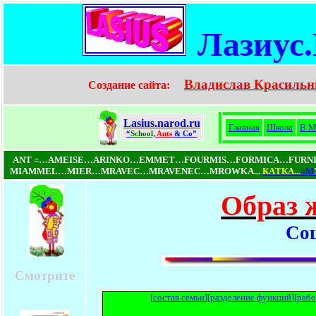
Лазиус
Владислав Красильн
Создание сайта:
Lasius.narod.ru
Главная
Школа
В М
“
School,
Ants
& Co”
ANT =…AMEISE…ARINKO…EMMET…FOURMIS…FORMICA…FUR
MIAMMEL…MIER…MRAVEC…MRAVENEC…MROWKA...
КAТКA...
=М
Образ 
Со
Смотрите
[
состав семьи
][
разделение функций
][
рабо