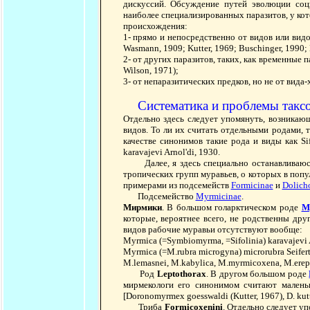
дискуссий. Обсуждение путей эволюции соци
наиболее специализированных паразитов, у кото
происхождения:
1- прямо и непосредственно от видов или видо
Wasmann, 1909; Kutter, 1969; Buschinger, 1990; 
2- от других паразитов, таких, как временные 
Wilson, 1971);
3- от непаразитических предков, но не от вида-х
Систематика и проблемы такс
Отдельно здесь следует упомянуть, возникаю
видов. То ли их считать отдельными родами, т
качестве синонимов такие рода и виды как Si
karavajevi Arnol'di, 1930.
Далее, я здесь специально останавливаюсь 
тропических групп муравьев, о которых в поп
примерами из подсемейств
Formicinae
и
Dolich
Подсемейство
Myrmicinae
.
Мирмики
. В большом голарктическом роде
M
которые, вероятнее всего, не родственны дру
видов рабочие муравьи отсутствуют вообще:
Myrmica (=Symbiomyrma, =Sifolinia) karavajevi 
Myrmica (=M.rubra microgyna) microrubra Seifert
M.lemasnei, M.kabylica, M.myrmicoxena, M.ereptr
Род
Leptothorax
. В другом большом роде
мирмекологи его синонимом считают маленьк
[Doronomyrmex goesswaldi (Kutter, 1967), D. kutte
Триба
Formicoxenini
. Отдельно следует уп