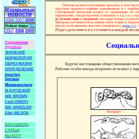
Отвечая на многочисленные просьбы, в том числе ст
прислали оказалось излишне упрощенным и с ошибка
Муравьиные
собственный авторский раздел со страницами об об
НОВОСТИ
паразитизме, гнездостроении и питании и т.д.) и о ст
из лучших книг о муравьях
(которые теперь, к сожал
2006
2007
2008
Материал публикуется на нашем сайте только в образов
Новые виды
'01
научно-популярными книгами ознакомьтесь
здесь >>>
.
Раздел дополняется и уточняется каждый месяц
2007
2008
2009
Содержание
Социальн
муравьев
ЗНАЧЕНИЕ
МОРФОЛОГИЯ
ОБРАЗ ЖИЗНИ
Будучи настоящими общественными насек
Рабочие особи иногда вторично исчезают у пар
ОПРЕДЕЛЕНИЕ
Insectes
Sociaux
Мирмекологи
М.Д.РУЗСКИЙ
Will. BROWN
Carlo EMERY
Will. WHEELER
Anergates
Edw. WILSON
БИО+ШКОЛА
СТАТЬИ
ВЫ КОТ?