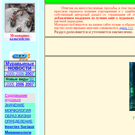
Отвечая на многочисленные просьбы, в том числе ст
прислали оказалось излишне упрощенным и с ошибк
собственный авторский раздел со страницами об 
добавлением выдержек из лучших книг о муравьях
научной периодики.
Материал публикуется на нашем сайте только в образо
научно-популярными книгами ознакомьтесь
здесь >>>
.
Раздел дополняется и уточняется ежемесячно.
Муравьиное
казначейство
Муравьиные
НОВОСТИ
2005
2006
2007
Новые виды
'01
2005
2006
2007
Содержание
муравьев
ЗНАЧЕНИЕ
МОРФОЛОГИЯ
ОБРАЗ ЖИЗНИ
Г
ОПРЕДЕЛЕНИЕ
Insectes Sociaux
Мирмекологи