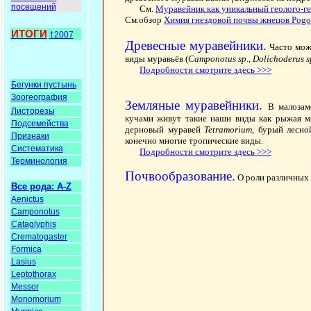
посещений
См.
Муравейник как уникальный геолого-г
См.обзор
Химия гнездовой почвы жнецов Pogo
ИТОГИ
†2007
Древесные муравейники.
Часто мож
виды муравьёв (
Camponotus sp., Dolichoderus s
Подробности смотрите здесь >>>
Бегунки пустынь
Зоогеография
Земляные муравейники.
В малозам
Листорезы
кучами живут такие наши виды как рыжая мир
Подсемейства
дерновый муравей
Tetramorium
, бурый лесн
Признаки
конечно многие тропические виды.
Систематика
Подробности смотрите здесь >>>
Терминология
Почвообразование.
О роли различных 
Все рода: A-Z
Aenictus
Camponotus
Cataglyphis
Crematogaster
Formica
Lasius
Leptothorax
Messor
Monomorium