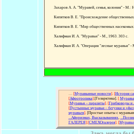
Захаров А. А. "Муравей, семья, колония" - М.: Н
Кипятков В. Е. "Происхождение общественных на
Кипятков В. Е. "Мир общественных насекомых" -
Халифман И. А. "Муравьи" - М., 1963. 303 с.
Халифман И. А. "Операция "лесные муравьи" - М
…
[
Муравьиные новости
]
.
[
История са
[
Афротропика
]
.[Голарктика].
[
Муравьи
[
Муравьи – паразиты
]
.
[
Грибководы и 
[
Пустынные муравьи – бегунки и «фа
муравьев
]
. [Простые опыты с муравья
...Афоризмах, Высказываниях
,
...Поэзи
ГАЛЕРЕЯ
]
.
[
СМЕХОгалерея
]
.
[
Муравьи
Здесь могла бы