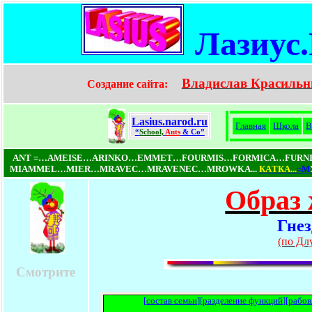
Лазиус
Владислав Красильн
Создание сайта:
Lasius.narod.ru
Главная
Школа
В
“
School,
Ants
& Co”
ANT =…AMEISE…ARINKO…EMMET…FOURMIS…FORMICA…FUR
MIAMMEL…MIER…MRAVEC…MRAVENEC…MROWKA...
КAТКA...
=М
Образ 
Гнез
(по Дл
Смотрите
[
состав семьи
][
разделение функций
][
рабов