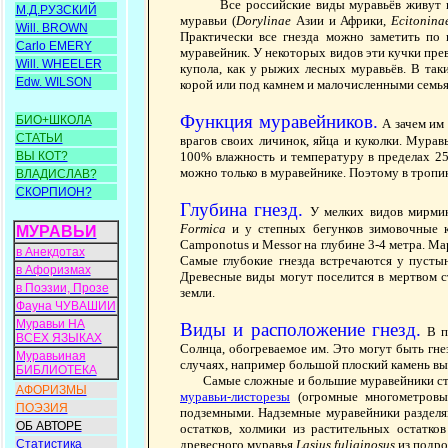
Все российские виды муравьёв живут в
М.Д.РУЗСКИЙ
муравьи (
Dorylinae
Азии и Африки,
Ecitonina
Will. BROWN
Практически все гнезда можно заметить по 
Carlo EMERY
муравейник. У некоторых видов эти кучки пре
Will. WHEELER
купола, как у рыжих лесных муравьёв. В так
Edw. WILSON
корой или под камнем и малочисленными семья
Функция муравейников.
БИО+ШКОЛА
А зачем им 
СТАТЬИ
врагов своих личинок, яйца и куколки. Мура
ВЫ КОТ?
100% влажность и температуру в пределах 25-
можно только в муравейнике. Поэтому в тропика
ВЛАДИСЛАВ?
СКОРПИОН?
Глубина гнезд.
У мелких видов мирмик
Formica
и у степных бегунков зимовочные ка
МУРАВЬИ
Camponotus и Messor на глубине 3-4 метра. Мар
в Анекдотах
Самые глубокие гнезда встречаются у пуст
в Афоризмах
Древесные виды могут поселится в мертвом ст
в Поэзии, Прозе
земли.
Фауна ЧУВАШИИ
Муравьи НА
Виды и расположение гнезд.
В п
ВСЕХ ЯЗЫКАХ
Солнца, обогреваемое им. Это могут быть гне
Муравьиная
случаях, например большой плоский камень вы
БИБЛИОТЕКА
Самые сложные и большие муравейники стро
АФОРИЗМЫ
муравьи-листорезы
(огромные многометровы
ПОЭЗИЯ
подземными. Надземные муравейники разделяю
ОБ АВТОРЕ
остатков, холмики из растительных остатков
Статистика
древесного муравья
Lasius fuliginosus
из подр