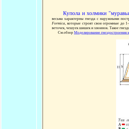
Купола и холмики "муравь
весьма характерны гнезда с наружными пост
Formica
, которые строят свои огромные до 1-
веточек, чешуек шишек и хвоинок. Такое гнездо
См.обзор
Моделирование гнездостроения му