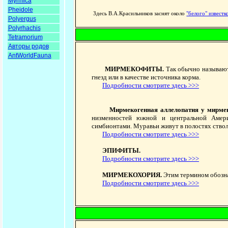
Myrmica
Pheidole
Здесь В.А.Красильников заснят около
"белого" известк
Polyergus
Polyrhachis
Tetramorium
Авторы родов
AntWorldFauna
МИРМЕКОФИТЫ.
Так обычно называют
гнезд или в качестве источника корма.
Подробности смотрите здесь >>>
Мирмекогенная аллелопатия у мирме
низменностей южной и центральной Амери
симбионтами. Муравьи живут в полостях ствол
Подробности смотрите здесь >>>
ЭПИФИТЫ.
Подробности смотрите здесь >>>
МИРМЕКОХОРИЯ.
Этим термином обозна
Подробности смотрите здесь >>>