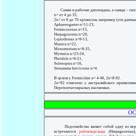
Самки и рабочие диплоидны, а самцы – гап
n= от 4 до 35,
2n= от 8 до 70 хромосом, например (эти данны
Aphaenogaster n=11-23,
Formicoxenus n=15,
Harpagoxenus n=20,
Leptothorax n=9-13,
Manica n=22,
Monomorium n=8-35,
Myrmica n=23-24,
Pheidole n=6-21,
Solenopsis n=16,
Stenamma brevicorne n=4.
В целом у Formicidae n= 4-46, 2n=8-92.
2n=92 отмечено у австралийского примитивно
Перепончатокрылых насекомых.
ОС
Подсемейство являет собой одну из вершин
встречаются
рабовладельцы
(Harpagoxenus