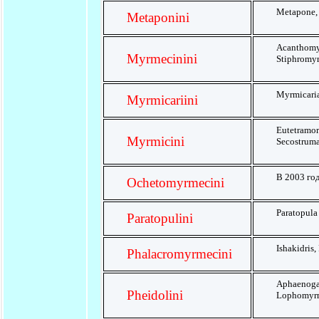
Metapone,
Metaponini
Acanthom
Myrmecinini
Stiphromyr
Myrmicari
Myrmicariini
Eutetram
Myrmicini
Secostrum
В 2003 год
Ochetomyrmecini
Paratopula
Paratopulini
Ishakidris
Phalacromyrmecini
Aphaenoga
Pheidolini
Lophomyrme