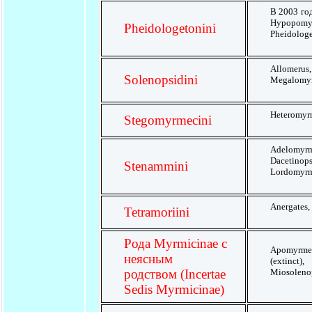
В 2003 год
Hypopomy
Pheidologetonini
Pheidologe
Allomerus,
Solenopsidini
Megalomyrm
Heteromyrm
Stegomyrmecini
Adelomyrme
Dacetinops
Stenammini
Lordomyrma
Anergates,
Tetramoriini
Рода Myrmicinae с
Apomyrmex,
неясным
(extinct)
родством (Incertae
Miosolenop
Sedis Myrmicinae)