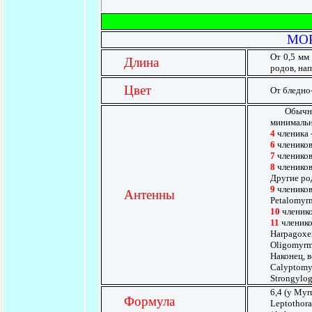
МОР
От 0,5 мм
Длина
родов, нап
Цвет
От бледно
Обычно из
минимальн
4
членика -
6
члеников 
7
члеников 
8
члеников 
Другие ро
9
члеников
Антенны
Petalomyr
10
членико
11
члеников
Harpagoxe
Oligomyrme
Наконец, 
Calyptomyr
Strongylog
6,4 (у Myr
Формула
Leptothora