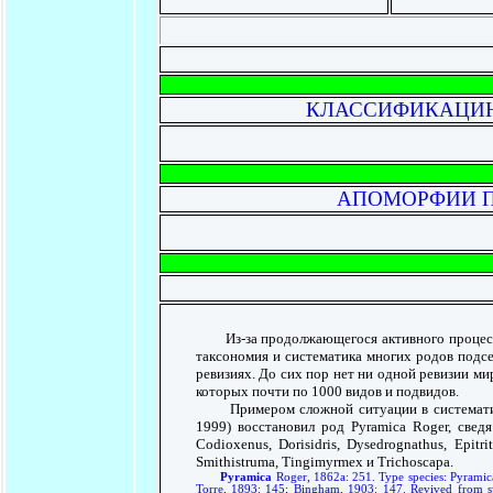
КЛАССИФИКАЦИЮ П
АПОМОРФИИ ПО 
Из-за продолжающегося активного процесса
таксономия и систематика многих родов подс
ревизиях. До сих пор нет ни одной ревизии ми
которых почти по 1000 видов и подвидов.
Примером сложной ситуации в систематике э
1999) восстановил род Pyramica Roger, свед
Codioxenus, Dorisidris, Dysedrognathus, Epitr
Smithistruma, Tingimyrmex и Trichoscapa.
Pyramica
Roger, 1862a: 251. Type species: Pyramic
Torre, 1893: 145; Bingham, 1903: 147. Revived from 