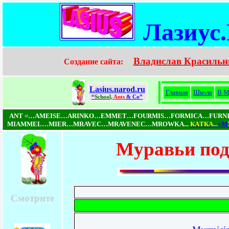
Лазиус
Владислав Красильн
Создание сайта:
Lasius.narod.ru
Главная
Школа
В М
“
School,
Ants
& Co”
ANT =…AMEISE…ARINKO…EMMET…FOURMIS…FORMICA…FUR
MIAMMEL…MIER…MRAVEC…MRAVENEC…MROWKA...
КAТКA...
=М
Муравьи под
Смотрите