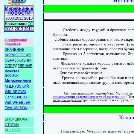
Myrmicin
Муравьиные
НОВОСТИ
2008
2011
2013
Новые виды
'01
2005
2013
2014
Стебелёк между грудкой и брюшком состоит
брюшка.
Лобные валики хорошо развиты и часто закры
Содержание
Глаза развиты, оцеллии отсутствуют (имеютс
муравьев
увеличиваются к вершине, часто образуя булаву
ЗНАЧЕНИЕ
Брюшко из 5 сегментов, компактное. Жало 
МОРФОЛОГИЯ
плотные.
ОБРАЗ ЖИЗНИ
Жилкование крыльев хорошо развито, набор я
ОПРЕДЕЛЕНИЕ
встречаются бескрылые формы.
Insectes
Куколки голые без кокона.
Sociaux
Группа чрезвычайно разнообразная и гетеро
Мирмекологи
высокоспециализированные группы (листорезы 
М.Д.РУЗСКИЙ
Will. BROWN
См. классификацию подсемейства Myrmicinae
синапоморфии подсемейства и триб см.здесь >>>
. Пол
Carlo EMERY
историю выделения
триб и подсемейств и их групп, о
Will. WHEELER
Edw. WILSON
Колич
БИО+ШКОЛА
СТАТЬИ
ВЫ КОТ?
Подсемейство Myrmicinae включает в сумме 6