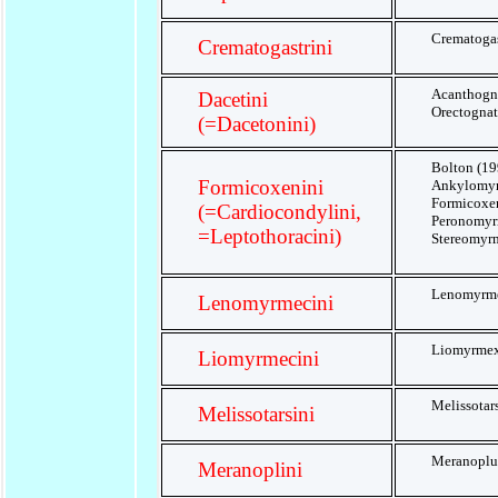
Crematogas
Crematogastrini
Acanthogna
Dacetini
Orectognat
(=Dacetonini)
Bolton (19
Formicoxenini
Ankylomyr
Formicoxen
(=Cardiocondylini,
Peronomyr
=Leptothoracini)
Stereomyrm
Lenomyrm
Lenomyrmecini
Liomyrme
Liomyrmecini
Melissotar
Melissotarsini
Meranoplus
Meranoplini