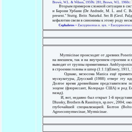
Brown, W.L. & Wilson, 1959b: 281; Brown, W.L. 1960c: 37
Вторым примером сложной ситуации в система
и Барони Урбани (De Andrade, M. L. and C. Bar
present." Stuttg. Beitr. Naturkd. Ser. B (Geol
кефалотин свели в синонимы к этому роду неск
Cephalotes
= Zacryptocerus n. syn. = Eucryptocerus n
Myrmicinae происходят от древних Ponerinae
на внешнем, так и на внутреннем строении и 
выводят от группы примитивных Amblyoponini.
в строении головы и шпор (1:1:1)(Emery, 1911, 
Однако, мезосома Manica ещё примитивне
мускулатуры, Длусский (1988) отверг эту ид
Долгое время древнейшим представителем под
эоцене (флориссант, Колорадо США) и род Eoce
назад).
И, вот, недавно был открыт 1-й представит
Dlussky, Brothers & Rasnitsyn, sp.nov., 2004; 
глубочайшей специализацией. Болтон (Bolt
Agroecomyrmecinae, Myrmicinae.