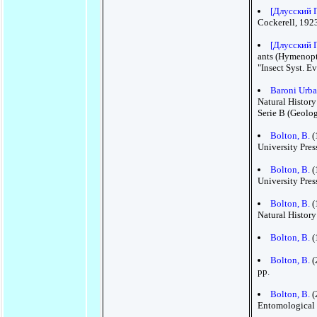
[Длусский Г.
Cockerell, 1923
[Длусский Г.
ants (Hymenopte
"Insect Syst. E
Baroni Urba
Natural History
Serie B (Geolog
Bolton, B.
(
University Pres
Bolton, B.
(
University Pres
Bolton, B.
(
Natural Histor
Bolton, B.
(
Bolton, B.
(
pp.
Bolton, B.
(
Entomological I