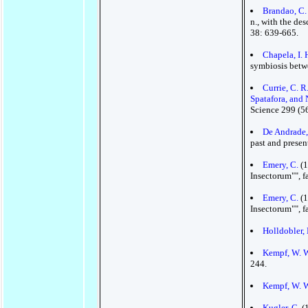
Brandao, C.
n., with the de
38: 639-665.
Chapela, I. 
symbiosis betw
Currie, C. R
Spatafora, and 
Science 299 (5
De Andrade,
past and presen
Emery, C.
(1
Insectorum"", fa
Emery, C.
(1
Insectorum"", f
Holldobler, 
Kempf, W. 
244.
Kempf, W. 
Kugler, C.
(