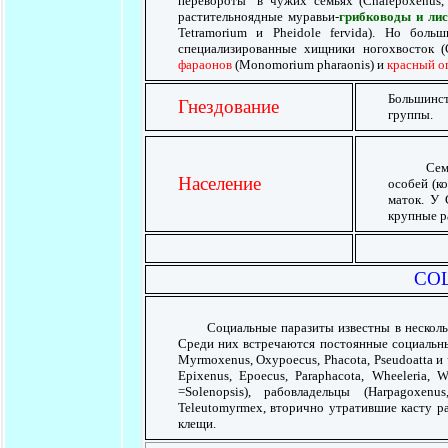
перевороты" в чужих семьях (Chalepoxenus
растительноядные муравьи-
грибководы и лис
Tetramorium и Pheidole fervida). Но бол
специализированные хищники ногохвосток (
фараонов
(Monomorium pharaonis) и
красный о
Большинст
Гнездование
группы.
Семьи со
Население
особей (к
маток. У 
крупные р
СО
Социальные паразиты известны в нескольких 
Среди них встречаются постоянные социальные 
Myrmoxenus, Oxypoecus, Phacota, Pseudoatta и
Epixenus, Epoecus, Paraphacota, Wheeleria,
=Solenopsis), рабовладельцы (Harpagoxen
Teleutomyrmex, вторично утратившие касту ра
клещи.