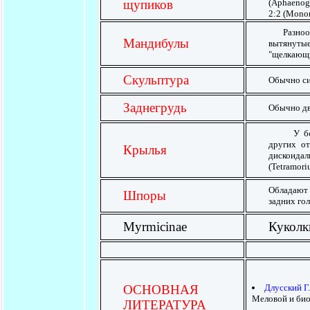
щупиков
(Aphaenogas
2:2 (Monom
Разнообра
Мандибулы
вытянутые
"щелкающи
Скульптура
Обычно си
Заднегрудь
Обычно дв
У больши
других от
Крылья
дискоидал
(Tetramori
Обладают 
Шпоры
задних гол
Myrmicinae
Куколки
Длусский Г.
ОСНОВНАЯ
Меловой и био
ЛИТЕРАТУРА