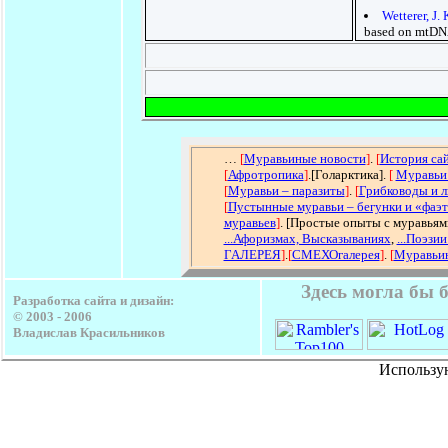
Wetterer, J. 
based on mtDNA
…
[
Муравьиные новости
]
.
[
История са
[
Афротропика
]
.[Голарктика].
[
Муравьи
[
Муравьи – паразиты
]
.
[
Грибководы и 
[
Пустынные муравьи – бегунки и «фаэ
муравьев
]
. [Простые опыты с муравьям
...Афоризмах, Высказываниях
,
...Поэзии
ГАЛЕРЕЯ
]
.
[
СМЕХОгалерея
]
.
[
Муравьин
Здесь могла бы 
Разработка сайта и дизайн:
© 2003 - 2006
Владислав Красильников
Использу