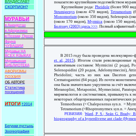
ВЛАДИСЛАВ?
показателю крупнейшим подсемейством муравье
Крупнейшие рода:
Pheidole
(более 900 вид
СКОРПИОН?
Strumigenys
(около 470 видов),
Tetramorium
(б
Monomorium
(около 350 видов), Solenopsis (ок
МУРАВЬИ
(около 170 видов),
Myrmica
(около 150 видов)
в Анекдотах
Болтону (2003) здесь >>>
. Полный алфавитный с
в Афоризмах
в Поэзии, Прозе
Фауна
ЧУВАШИИ
Муравьи НА
В 2015 году была проведена молекулярно-фил
ВСЕХ ЯЗЫКАХ
et. al, 2015
). Итогом стали революционные пр
Муравьиная
изменённым составом: Myrmicini (2 рода), P
БИБЛИОТЕКА
Solenopsidini (20 родов, Adelomyrmecini), Attini
АФОРИЗМЫ
Pheidolini; часть из них как Daceton genus
ПОЭЗИЯ
Crematogastrini (64 рода). Из почти монотипич
ОБ АВТОРЕ
она была значительно укрупнена за счёт включен
Статистика
Meranoplini, Metaponini, Myrmecinini, Paratopu
посещений
мирмекологов и систематиков, привыкнуть к не
некоторых общепризнанных паразитических ро
ИТОГИ
Temnothorax (= Chalepoxenus syn.n. = Myrmox
†2014
Tetramorium (=Rhoptromyrmex syn.n. = Anergat
РЕВИЗИЯ:
Ward, P. S.; Seán G. Brady; 
biogeography of a hyperdiverse ant clade (Hymen
Бегунки пустынь
Зоогеография