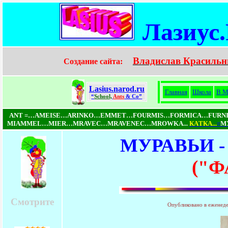
Лазиус
Владислав Красильн
Создание сайта:
Lasius.narod.ru
Главная
Школа
В М
“
School,
Ants
& Co”
ANT =…AMEISE…ARINKO…EMMET…FOURMIS…FORMICA…FUR
MIAMMEL…MIER…MRAVEC…MRAVENEC…MROWKA...
КAТКA...
=
МУ
МУРАВЬИ 
("
Смотрите
Опубликовано в еженед