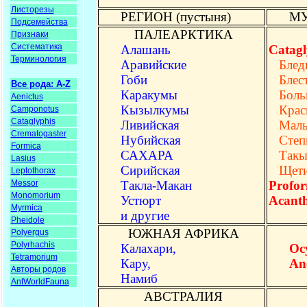
Листорезы
РЕГИОН (пустыня)
МУ
Подсемейства
ПАЛЕАРКТИКА
Признаки
Систематика
Алашань
Catagl
Терминология
Аравийские
Блед
Гоби
Блес
Все рода: A-Z
Каракумы
Боль
Aenictus
Кызылкумы
Крас
Camponotus
Cataglyphis
Ливийская
Малы
Crematogaster
Нубийская
Степ
Formica
САХАРА
Такы
Lasius
Сирийская
Щети
Leptothorax
Messor
Такла-Макан
Profo
Monomorium
Устюрт
Acanth
Myrmica
и другие
Pheidole
ЮЖНАЯ АФРИКА
Polyergus
Polyrhachis
Калахари,
Oc
Tetramorium
Кару,
Ano
Авторы родов
Намиб
AntWorldFauna
АВСТРАЛИЯ