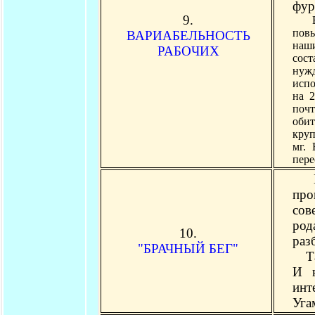
фур
9.
В у
пов
ВАРИАБЕЛЬНОСТЬ
наш
РАБОЧИХ
сос
нуж
испо
на 
почт
обит
круп
мг.
пере
Есл
про
сов
род
10.
раз
"БРАЧНЫЙ БЕГ"
Так
И н
инт
Уга