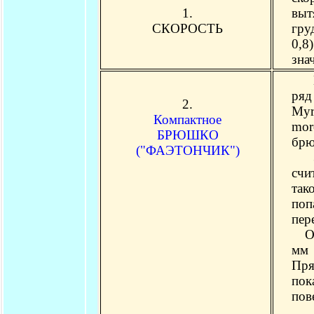
1.
выт
СКОРОСТЬ
гру
0,8
зна
Во 
ряд
2.
Myr
Компактное
mor
БРЮШКО
брю
("ФАЭТОНЧИК")
Зач
счи
так
поп
пер
Одн
мм 
Пря
пок
пов
Дру