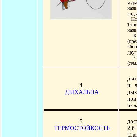
мур
наз
воды
Но у
Туни
назв
Кро
(пре
«бор
друг
У д
(сем
Дых
дых
4.
и д
ДЫХАЛЬЦА
дых
при
охл
Те
5.
дос
ТЕРМОСТОЙКОСТЬ
23º
С.a