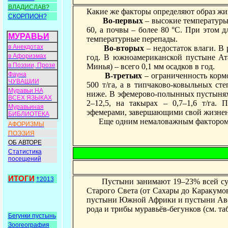
ВЛАДИСЛАВ?
Какие же факторы определяют образ жи
СКОРПИОН?
Во-первых
– высокие температуры
60, а почвы – более 80 °С. При этом 
МУРАВЬИ
температурные перепады.
в Анекдотах
Во-вторых
– недостаток влаги. В
в Афоризмах
год. В южноамериканской пустыне Ата
в Поэзии, Прозе
Минья) – всего 0,1 мм осадков в год.
Фауна
В-третьих
– ограниченность кормо
ЧУВАШИИ
500 т/га, а в типчаково-ковыльных ст
Муравьи НА
ниже. В эфемерово-полынных пустынях 
ВСЕХ ЯЗЫКАХ
2–12,5, на такырах – 0,7–1,6 т/га.
Муравьиная
эфемерами, завершающими свой жизнен
БИБЛИОТЕКА
Еще одним немаловажным фактором во
АФОРИЗМЫ
ПОЭЗИЯ
ОБ АВТОРЕ
Статистика
посещений
ИТОГИ
†2013
Пустыни занимают 19–23% всей суши
Старого Света (от Сахары до Каракум
пустыни Южной Африки и пустыни Австр
рода и трибы муравьёв-бегунков (см. таб
Бегунки пустынь
Зоогеография