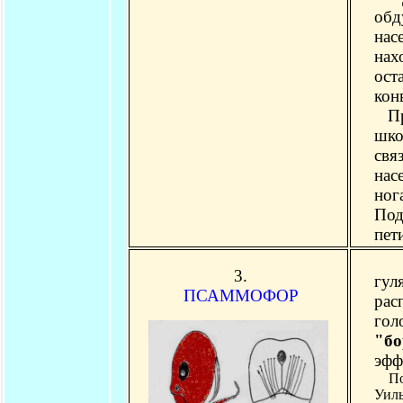
обд
нас
нах
ост
кон
Пра
шко
свя
нас
ног
По
пет
Пса
3.
гул
ПСАММОФОР
рас
гол
"бо
эфф
Почт
Уил