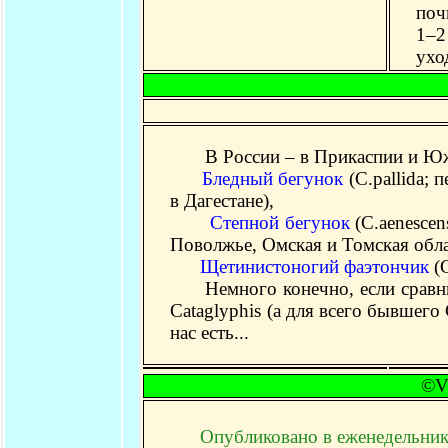
поч
1–2
ухо
В России – в Прикаспии и Южно
Бледный бегунок
(C.pallida; 
в Дагестане),
Степной бегунок
(C.aenescen
Поволжье, Омская и Томская обла
Щетинистоногий фаэтончик
(C
Немного конечно, если сравнива
Cataglyphis (а для всего бывшего
нас есть...
©Vl
Опубликовано в еженедельник