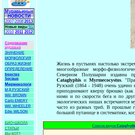
Муравьиные
НОВОСТИ
2007
2008
2013
Новые виды
'01
2010
2011
2012
Содержание
муравьев
ЗНАЧЕНИЕ
МОРФОЛОГИЯ
Жизнь в пустынях настолько экстре
ОБРАЗ ЖИЗНИ
многообразные морфо-физиологич
ОПРЕДЕЛЕНИЕ
Северном Полушарии издавна пр
Insectes
Sociaux
Cataglyphis
и
Myrmecocystus
. "Пр
Мирмекологи
Рузский (1864 - 1948) очень удачн
М.Д.РУЗСКИЙ
приподнимают кверху брюшко (как в
Will. BROWN
ними и по скорости бега и по дру
Carlo EMERY
экологических нишах встречаются м
Will. WHEELER
часто из разных триб. В прошлые 
Edw. WILSON
большой путанице в систематике, ког
БИО+ШКОЛА
Список видов
Cataglyph
СТАТЬИ
ВЫ КОТ?