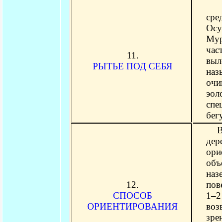
Со
сре
Ocy
Мур
час
11.
выл
РЫТЬЕ ПОД СЕБЯ
наз
очи
эол
спе
бег
В п
дер
ори
объ
наз
12.
пов
СПОСОБ
1–2
ОРИЕНТИРОВАНИЯ
воз
зр