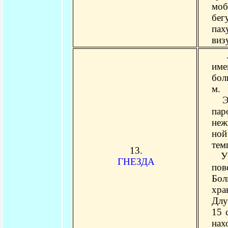
моб
бег
пах
виз
Лес
име
бол
м.
Это
пар
неж
ной
тем
13.
У м
ГНЕЗДА
пов
Бол
хра
Длу
15 
нах