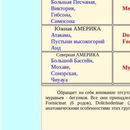
Большая Песчаная,
Виктория,
Me
Гибсона,
Симпсона
Южная АМЕРИКА
Атакама,
Do
Пустыни высокогорий
For
Анд
Северная АМЕРИКА
Большой Бассейн,
Мохаве,
My
Сонорская,
Чиуауа
Обращает на себя внимание отсутств
муравьев - бегунков. Все они принадл
Formicinae (6 родов), Dolichoderinae
анатомическими особенностями этих групп