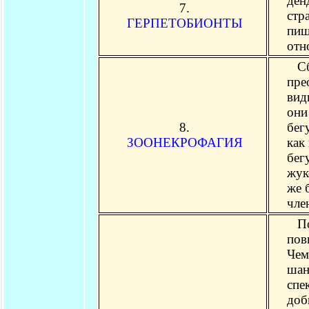
ден
7.
стр
ГЕРПЕТОБИОНТЫ
пищ
отн
Сбо
пре
вид
они
8.
бег
ЗООНЕКРОФАГИЯ
как
бег
жук
же 
чле
Пол
пов
Чем
шан
спе
до