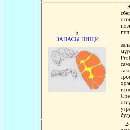
Это
сбе
осо
поз
пищ
6.
Брю
ЗАПАСЫ ПИЩИ
зап
мур
Pro
сам
так
тр
хра
исп
Ср
отс
утр
буд
В п