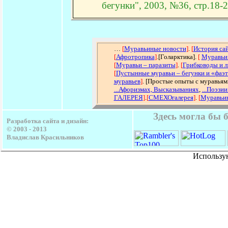
бегунки", 2003, №36, стр.18-
…
[
Муравьиные новости
]
.
[
История са
[
Афротропика
]
.[Голарктика].
[
Муравьи
[
Муравьи – паразиты
]
.
[
Грибководы и 
[
Пустынные муравьи – бегунки и «фаэ
муравьев
]
. [Простые опыты с муравьям
...Афоризмах, Высказываниях
,
...Поэзии
ГАЛЕРЕЯ
]
.
[
СМЕХОгалерея
]
.
[
Муравьин
Здесь могла бы 
Разработка сайта и дизайн:
© 2003 - 2013
Владислав Красильников
Использу