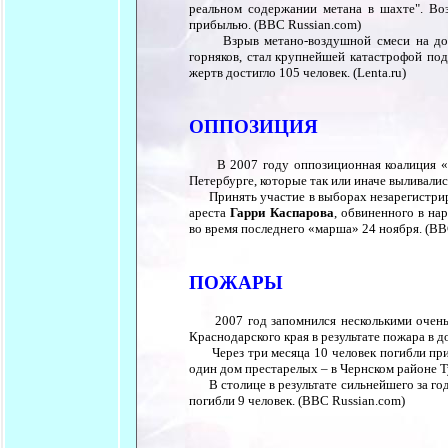
реальном содержании метана в шахте". Во
прибылью. (BBC Russian.com)
Взрыв метано-воздушной смеси на донецк
горняков, стал крупнейшей катастрофой по
жертв достигло 105 человек. (Lenta.ru)
ОППОЗИЦИЯ
В 2007 году оппозиционная коалиция «
Петербурге, которые так или иначе выливалис
Принять участие в выборах незарегистриров
ареста
Гарри Каспарова
, обвиненного в н
во время последнего «марша» 24 ноября. (BB
ПОЖАРЫ
2007 год запомнился несколькими очень 
Краснодарского края в результате пожара в д
Через три месяца 10 человек погибли при 
один дом престарелых – в Чернском районе Ту
В столице в результате сильнейшего за год
погибли 9 человек. (BBC Russian.com)