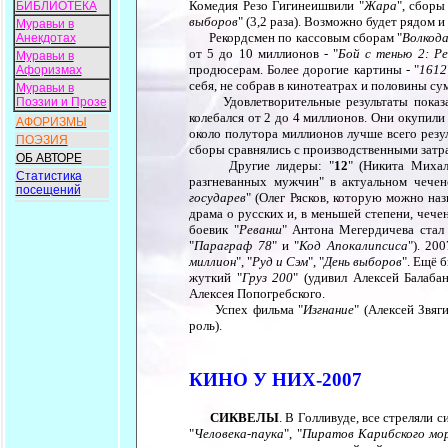
Комедия Резо Гигинеишвили "
Жара
", сборы
БИБЛИОТЕКА
выборов
" (3,2 раза). Возможно будет рядом 
Муравьи в
Рекордсмен по кассовым сборам "
Волкод
Анекдотах
от 5 до 10 миллионов - "
Бой с тенью 2: Р
Муравьи в
продюсерам. Более дорогие картины - "
1612
Афоризмах
себя, не собрав в кинотеатрах и половины с
Муравьи в
Удовлетворительные результаты показа
Поэзии и Прозе
колебался от 2 до 4 миллионов. Они окупили
АФОРИЗМЫ
около полутора миллионов лучше всего резул
ПОЭЗИЯ
сборы сравнялись с производственными затрат
ОБ АВТОРЕ
Другие лидеры: "
12
" (Никита Миха
Статистика
разгневанных мужчин" в актуальном чеченс
посещений
государев
" (Олег Рясков, которую можно назв
драма о русских и, в меньшей степени, чече
боевик "
Реванш
" Антона Мегердичева стал 
"
Параграф 78
" и "
Код Апокалипсиса
"). 20
миллион
", "
Руд и Сэм
", "
День выборов
". Ещё 
жуткий "
Груз 200
" (удивил Алексей Балаба
Алексея Попогребского.
Успех фильма "
Изгнание
" (Алексей Звя
роль).
КИНО У НИХ-2007
СИКВЕЛЫ
. В Голливуде, все стреляли 
"
Человека-паука
", "
Пиратов Карибского мо