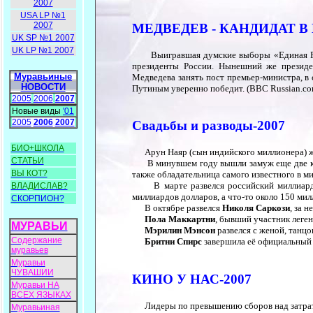
2007
USA LP №1
2007
МЕДВЕДЕВ - КАНДИДАТ 
UK SP №1 2007
UK LP №1 2007
Выигравшая думские выборы «Единая Росс
президенты России. Нынешний же президе
Муравьиные
Медведева занять пост премьер-министра, в 
НОВОСТИ
Путиным уверенно победит. (BBC Russian.co
2005
2006
2007
Новые виды
'01
2005
2006
2007
Свадьбы и разводы-2007
БИО+ШКОЛА
Арун Наяр (сын индийского миллионера) ж
СТАТЬИ
В минувшем году вышли замуж еще две кр
ВЫ КОТ?
также обладательница самого известного в ми
В марте развелся российский миллиар
ВЛАДИСЛАВ?
миллиардов долларов, а что-то около 150 мил
СКОРПИОН?
В октябре развелся
Николя Саркози
, за 
Пола Маккартни
, бывший участник леген
МУРАВЬИ
Мэрилин Мэнсон
развелся с женой, танц
Содержание
Бритни Спирс
завершила её официальный 
муравьев
Муравьи
ЧУВАШИИ
КИНО У НАС-2007
Муравьи НА
ВСЕХ ЯЗЫКАХ
Лидеры по превышению сборов над затрат
Муравьиная