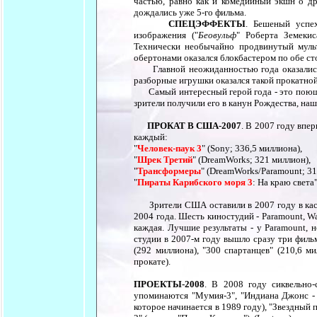
частью, равно как и комедийный экшн о др
дождались уже 5-го фильма.
СПЕЦЭФФЕКТЫ
. Бешеный успех
изображения ("
Беовульф
" Роберта Земеки
Технически необычайно продвинутый муль
обертонами оказался блокбастером по обе ст
Главной неожиданностью года оказалис
разборные игрушки оказался такой прокатной
Самый интересный герой года - это поющи
зрители получили его в канун Рождества, на
ПРОКАТ В США-2007
. В 2007 году впе
каждый:
"
Человек-паук 3
" (Sony; 336,5 миллиона),
"
Шрек Третий
" (DreamWorks; 321 миллион),
"
Трансформеры
" (DreamWorks/Paramount; 31
"
Пираты Карибского моря 3
: На краю света
Зрители США оставили в 2007 году в касса
2004 года. Шесть киностудий - Paramount, War
каждая. Лучшие результаты - у Paramount, н
студии в 2007-м году вышло сразу три фил
(292 миллиона), "300 спартанцев" (210,6 м
прокате).
ПРОЕКТЫ-2008
. В 2008 году сиквельно
упоминаются "Мумия-3", "Индиана Джонс - 4
которое начинается в 1989 году), "Звездный п