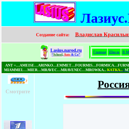
Лазиус
Владислав Красильн
Создание сайта:
Lasius.narod.ru
Главная
Школа
В М
“
School,
Ants
& Co”
ANT =…AMEISE…ARINKO…EMMET…FOURMIS…FORMICA…FUR
MIAMMEL…MIER…MRAVEC…MRAVENEC…MROWKA...
КAТКA...
=
МУ
Россия
Смотрите