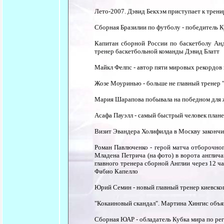
Лето-2007. Дэвид Бекхэм приступает к трени
Сборная Бразилии по футболу - победитель К
Капитан сборной России по баскетболу Ан
тренер баскетбольной команды Дэвид Блатт
Майкл Фелпс - автор пяти мировых рекордов 
Жозе Моуринью - больше не главный тренер 
Мария Шарапова побывала на победном для 
Асафа Пауэлл - самый быстрый человек плане
Визит Эвандера Холифилда в Москву закончи
Роман Павлюченко - герой матча отборочног
Младена Петрича (на фото) в ворота англич
главного тренера сборной Англии через 12 ч
Фабио Капелло
Юрий Семин - новый главный тренер киевско
"Кокаиновый скандал". Мартина Хингис объяв
Сборная ЮАР - обладатель Кубка мира по ре