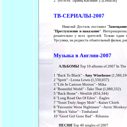
2" (то есть "Принц Каспиан"). (Lenta.ru)
ТВ-СЕРИАЛЫ-2007
Николай Досталь поставил "
Завещание
"
Преступление и наказание
". Интернациона
решительно у всех зрителей. Только один 
Урсуляка, на редкость обаятельный фильм, рав
Музыка в Англии-2007
АЛЬБОМЫ
Top 10 albums of 2007 In Th
1 "Back To Black" -
Amy Winehouse
(1,586,194
2 "Spirit" - Leona Lewis (1,550,037)
3 "Life In Cartoon Motion" - Mika
4 "Beautiful World" - Take That (1,080,332)
5 "Back Home" - Westlife (854,344)
6 "Long Road Out Of Eden" - Eagles
7 "Yours Truly Angry Mob" - Kaiser Chiefs
8 "Favourite Worst Nightmare" - Arctic Monkey
9 "Shock Value" - Timbaland
10 "Good Girl Gone Bad" - Rihanna
ПЕСНИ
Top 40 singles of 2007