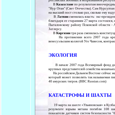
российских военных в непризнанной республ
В
Казахстане
по результатам внеочередны
"Нур Отан" (Свет Отечества). Сам Нурсултан
на высший пост столько раз, сколько ему взду
В
Латвии
сменилась власть: экс-президе
благодаря ее стараниям 27 марта состоялся,
Пыталовскому району Псковской области - 
Затлерсу.
В
Киргизии
три раза сменилась конституц
На протяжении всего 2007 года крепла
венесуэльским коллегой Уго Чавесом, контракт
ЭКОЛОГИЯ
В начале 2007 года Всемирный фонд дико
крупных представителей семейства кошачьих 
На российском Дальнем Востоке сейчас живу
который может позволить так называемая пищ
40 амурских тигров. (BBC Russian.com)
КАТАСТРОФЫ И ШАХТЫ
19 марта на шахте «Ульяновская» в Кузбасс
результате взрыва метана погибли 108 ша
показатели датчиков систем безопасности 