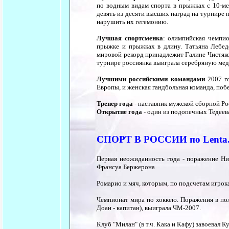
по водным видам спорта в прыжках с 10-ме
девять из десяти высших наград на турнире 
нарушить их гегемонию.
Лучшая спортсменка
: олимпийская чемпио
прыжке и прыжках в длину. Татьяна Лебеде
мировой рекорд принадлежит Галине Чистяков
турнире россиянка выиграла серебряную мед
Лучшими российскими командами
2007 го
Европы, и женская гандбольная команда, поб
Тренер года
- наставник мужской сборной Ро
Открытие года
- один из подопечных Тедеев
СПОРТ В РОССИИ по Lenta
Первая неожиданность года - поражение Ни
Франсуа Бержерона
Ромарио и мяч, которым, по подсчетам игрока
Чемпионат мира по хоккею. Поражения в пол
Доан - капитан), выиграла ЧМ-2007.
Клуб "Милан" (в т.ч. Кака и Кафу) завоевал 