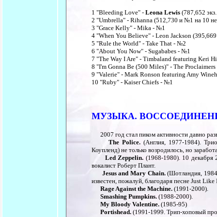
1 "Bleeding Love" -
Leona Lewis
(787,652 экз
2 "Umbrella" - Rihanna (512,730 и №1 на 10 н
3 "Grace Kelly" - Mika - №1
4 "When You Believe" - Leon Jackson (395,669
5 "Rule the World" - Take That - №2
6 "About You Now" - Sugababes - №1
7 "The Way I Are" - Timbaland featuring Keri H
8 "I'm Gonna Be (500 Miles)" - The Proclaimers
9 "Valerie" - Mark Ronson featuring Amy Wine
10 "Ruby" - Kaiser Chiefs - №1
МУЗЫКА. ВОССОЕДИНЕНИ
2007 год стал пиком активности давно разв
The Police.
(Англия, 1977-1984). Три
Коупленд) не только возродилось, но заработ
Led Zeppelin.
(1968-1980). 10 декабря 
вокалист Роберт Плант.
Jesus and Mary Chain.
(Шотландия, 1984
известен, пожалуй, благодаря песне Just Like
Rage Against the Machine.
(1991-2000).
Smashing Pumpkins.
(1988-2000).
My Bloody Valentine.
(1985-95)
Portishead.
(1991-1999. Трип-хоповый прое