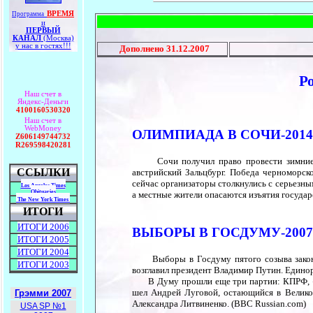
ВРЕМЯ
Программа
и
ПЕРВЫЙ
КАНАЛ
(Москва)
у нас в гостях!!!
Дополнено
31.12.2007
Ро
Наш счет в
Яндекс-Деньги
4100160530320
Наш счет в
WebMoney
ОЛИМПИАДА В СОЧИ-201
Z606149744732
R269598420281
Сочи получил право провести зимние О
ССЫЛКИ
австрийский Зальцбург. Победа черноморск
сейчас организаторы столкнулись с серьезны
Los Angeles Times
Obituaries
а местные жители опасаются изъятия государ
The New York Times
ИТОГИ
ИТОГИ 2006
ВЫБОРЫ В ГОСДУМУ-200
ИТОГИ 2005
ИТОГИ 2004
Выборы в Госдуму пятого созыва закончи
ИТОГИ 2003
возглавил президент Владимир Путин. Едино
В Думу прошли еще три партии: КПРФ, «С
шел Андрей Луговой, остающийся в Велико
Грэмми 2007
Александра Литвиненко. (BBC Russian.com)
USA SP №1