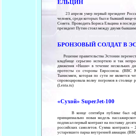
ЕЛЬЦИН
23 апреля умер первый президент России
человек, среди которых был и бывший вице-п
Совета. Проводить Бориса Ельцина в послед
президент Путин стоял между двумя бывшим
БРОНЗОВЫЙ СОЛДАТ В Э
Решение правительства Эстонии перенести 
кладбище серьезно испортило и так непр
движения «Наши» в течение нескольких дн
протесты со стороны Евросоюза. (BBC Ru
Тынисмяги, которая по сути не является ч
спровоцировала волну погромов в столице р
(Lenta.ru)
«Сухой» SuperJet-100
В конце сентября публике был официал
принципиально новая модель пассажирског
подписал первый контракт на поставку десят
российских самолетов. Сумма контракта –
устаревшего парка внутренней авиации. (BBC