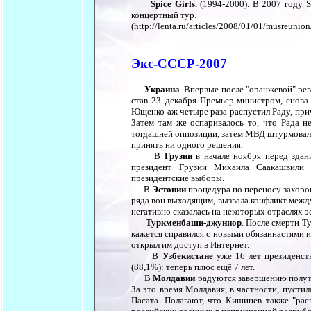
Spice Girls.
(1994-2000). В 2007 году S
концертный тур.
(http://lenta.ru/articles/2008/01/01/musreunion
Экс-СССР-2007
Украина
. Впервые после "оранжевой" р
став 23 декабря Премьер-министром, снова
Ющенко аж четыре раза распустил Раду, при
Затем там же оспаривалось то, что Рада н
тогдашней оппозиции, затем МВД штурмовало
принять ни одного решения.
В
Грузии
в начале ноября перед здан
президент Грузии Михаила Саакашвили 
президентские выборы.
В
Эстонии
процедура по переносу захорон
ряда вон выходящим, вызвала конфликт межд
негативно сказалась на некоторых отраслях э
Туркменбаши-джуниор
. После смерти 
кажется справился с новыми обязаннастями 
открыл им доступ в Интернет.
В
Узбекистане
уже 16 лет президенст
(88,1%): теперь плюс ещё 7 лет.
В
Молдавии
радуются завершению полуто
За это время Молдавия, в частности, пуст
Пасата. Полагают, что Кишинев также "ра