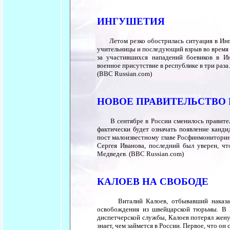
ИНГУШЕТИЯ
Летом резко обострилась ситуация в Ингу
учительницы и последующий взрыв во время и
за участившихся нападений боевиков в И
военное присутствие в республике в три раз
(BBC Russian.com)
НОВОЕ ПРАВИТЕЛЬСТВО 
В сентябре в России сменилось правительс
фактически будет означать появление канд
пост малоизвестному главе Росфинмониторин
Сергея Иванова, последний был уверен, ч
Медведев. (BBC Russian.com)
КАЛОЕВ НА СВОБОДЕ
Виталий Калоев, отбывавший наказание 
освобождения из швейцарской тюрьмы. В 
диспетчерской службы, Калоев потерял жену 
знает, чем займется в России. Первое, что он