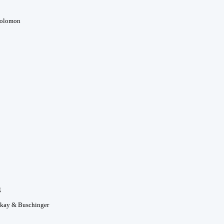
Solomon
g
ckay & Buschinger