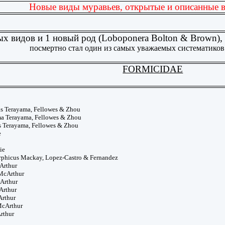
Новые виды муравьев, открытые и описанные 
х видов и 1 новый род (Loboponera Bolton & Brown)
посмертно стал один из самых уважаемых систематико
FORMICIDAE
s Terayama, Fellowes & Zhou
a Terayama, Fellowes & Zhou
 Terayama, Fellowes & Zhou
e
ie
phicus Mackay, Lopez-Castro & Fernandez
Arthur
McArthur
Arthur
Arthur
Arthur
McArthur
rthur