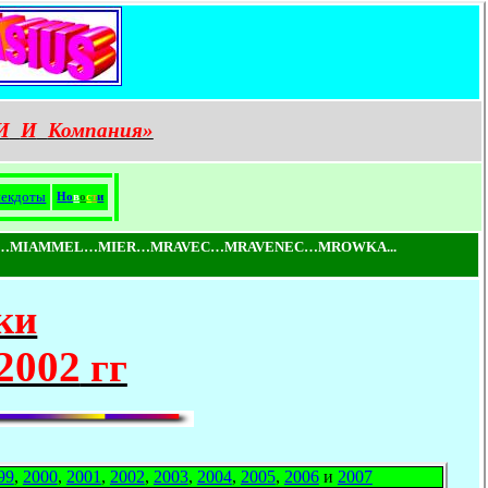
И
И
Компания»
екдоты
Н
о
в
о
с
т
и
…MIAMMEL…MIER…MRAVEC…MRAVENEC…MROWKA...
ки
2002
гг
99
,
2000
,
2001
,
2002
,
2003
,
2004
,
2005
,
2006
и
2007