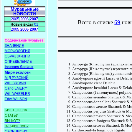
Муравьиные
НОВОСТИ
2005
2006
2007
Всего в списке
69
новы
Новые виды
'01
2005
2006
2007
Содержание
муравьев
ЗНАЧЕНИЕ
МОРФОЛОГИЯ
ОБРАЗ ЖИЗНИ
ОПРЕДЕЛЕНИЕ
Acropyga (Rhizomyrma) guangxiensi
Insectes Sociaux
Acropyga (Rhizomyrma) septemstrum
Мирмекологи
Acropyga (Rhizomyrma) yunnanensis
М.Д.РУЗСКИЙ
Amblyopone agostii Lacau & Delabi
Amblyopone cleae Delabie
Will. BROWN
Amblyopone heraldoi Lacau & Delab
Carlo EMERY
Camponotus (Tanaemyrmex) polymor
Will. WHEELER
Camponotus arenatus Shattuck & Mc
Edw. WILSON
Camponotus donnellani Shattuck & 
Camponotus owensae Shattuck & Mc
БИО+ШКОЛА
Camponotus perjurus Shattuck & Mc
СТАТЬИ
Camponotus prosseri Shattuck & Mc
Camponotus rufonigrus Shattuck & 
ВЫ КОТ?
Camponotus setosus Shattuck & McA
ВЛАДИСЛАВ?
Cardiocondyla longinoda Rigato
СКОРПИОН?