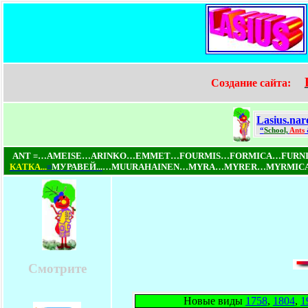
Создание сайта:
Lasius.nar
“
School,
Ants
ANT =…AMEISE…ARINKO…EMMET…FOURMIS…FORMICA…FUR
КAТКA...
=
МУРАВЕЙ...
…MUURAHAINEN…MYRA…MYRER…MYRMICA
Смотрите
Новые виды
1758
,
1804
,
1