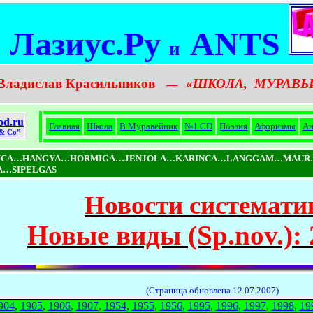
Лазиус.Ру
ANTS
и
Владислав Красильников
«ШКОЛА,
МУРАВЬ
—
od.ru
Главная
Школа
В Муравейник
№1 CD
Поэзия
Афоризмы
Ан
& Co”
NICA…HANGYA…HORMIGA…JENJOLA…KARINCA…LANGGAM…MAUR
…SIPELGAS
Новости системати
Новые виды (Sp.nov.): 
(Страница обновлена 12.07.2007)
904
,
1905
,
1906
,
1907
,
1954
,
1955
,
1956
,
1995
,
1996
,
1997
,
1998
,
19