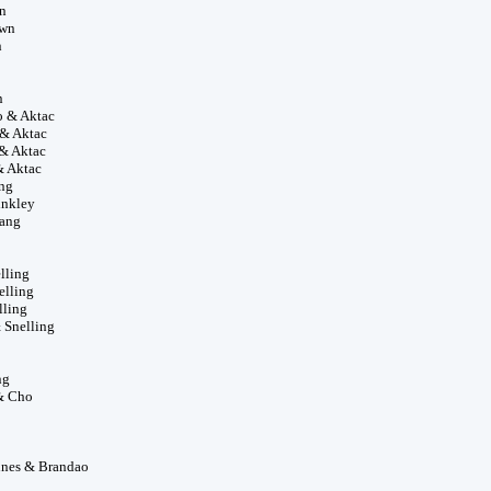
n
own
n
n
o & Aktac
& Aktac
& Aktac
& Aktac
ng
inkley
uang
lling
elling
lling
 Snelling
ng
& Cho
nes & Brandao