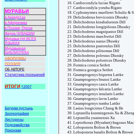
Cardiocondyla luciae Rigato
Cardiocondyla yoruba Rigato
МУРАВЬИ
Cyphomyrmex muellerei Schultz & 
Dolichoderus brevicornis Dlussky
в Анекдотах
Dolichoderus kinabaluensis Dill
в Афоризмах
Dolichoderus longipilosus Dlussky
в Поэзии, Прозе
Dolichoderus magnipastor Dill
Фауна ЧУВАШИИ
Dolichoderus maschwitzi Dill
Муравьи НА ВСЕХ
Dolichoderus nanus Dlussky
ЯЗЫКАХ
Dolichoderus pastorulus Dill
Муравьиная
Dolichoderus pilinomas Dill
БИБЛИОТЕКА
Dolichoderus polessus Dlussky
АФОРИЗМЫ
Dolichoderus polonicus Dlussky
ПОЭЗИЯ
Formica corsica Seifert
ОБ АВТОРЕ
Formica georgica Seifert
Gnamptogenys biquetra Lattke
Статистика посещений
Gnamptogenys brunoi Lattke
Gnamptogenys casca Lattke
ИТОГИ
†2007
Gnamptogenys falcaria Lattke
Gnamptogenys insularis Lattke
Gnamptogenys lavra Lattke
Gnamptogenys rumba Lattke
Lasius longicirrus Chang & He
Бегунки пустынь
Leptanilla kunmingensis Xu & Zhen
Зоогеография
Leptanilla yuannensis Xu
Листорезы
Leptothorax (Myrafant) fragosus Ma
Подсемейства
Loboponera Bolton & Brown
Признаки
Loboponera basalis Bolton & Brown