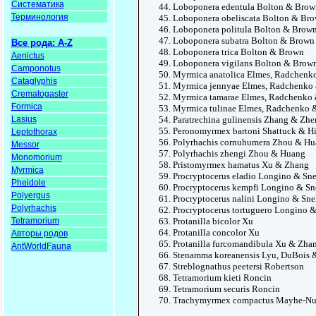
Систематика
Loboponera edentula Bolton & Brow
Терминология
Loboponera obeliscata Bolton & Br
Loboponera politula Bolton & Brow
Loboponera subatra Bolton & Brown
Все рода: A-Z
Loboponera trica Bolton & Brown
Aenictus
Loboponera vigilans Bolton & Brow
Camponotus
Myrmica anatolica Elmes, Radchenk
Cataglyphis
Myrmica jennyae Elmes, Radchenko 
Crematogaster
Myrmica tamarae Elmes, Radchenko 
Formica
Myrmica tulinae Elmes, Radchenko 
Lasius
Paratrechina gulinensis Zhang & Zhe
Peronomyrmex bartoni Shattuck & H
Leptothorax
Polyrhachis cornuhumera Zhou & H
Messor
Polyrhachis zhengi Zhou & Huang
Monomorium
Pristomyrmex hamatus Xu & Zhang
Myrmica
Procryptocerus eladio Longino & Sne
Pheidole
Procryptocerus kempfi Longino & Sn
Polyergus
Procryptocerus nalini Longino & Sne
Polyrhachis
Procryptocerus tortuguero Longino &
Tetramorium
Protanilla bicolor Xu
Protanilla concolor Xu
Авторы родов
Protanilla furcomandibula Xu & Zha
AntWorldFauna
Stenamma koreanensis Lyu, DuBois 
Streblognathus peetersi Robertson
Tetramorium kieti Roncin
Tetramorium securis Roncin
Trachymyrmex compactus Mayhe-Nu