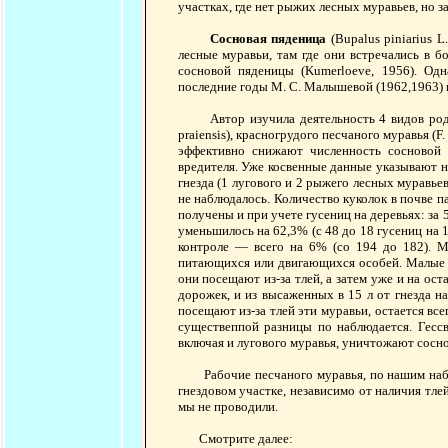
участках, где нет рыжих лесных муравьев, но з
Сосновая пяденица
(Bupalus piniarius L
лесные муравьи, там где они встречались в 
сосновой пяденицы (Kumerloeve, 1956). Одн
последние годы М. С. Малышевой (1962,1963) 
Автор изучила деятельность 4 видов рода Fo
praiensis), красногрудого песчаного муравья (F.
эффективно снижают численность сосново
вредителя. Уже косвенные данные указывают на
гнезда (1 лугового и 2 рыжего лесных муравьев)
не наблюдалось. Количество куколок в почве п
получены и при учете гусениц на деревьях: за 5
уменьшилось на 62,3% (с 48 до 18 гусениц на 1
контроле — всего на 6% (со 194 до 182). М
питающихся или двигающихся особей. Малые л
они посещают из-за тлей, а затем уже и на ос
дорожек, и из высаженных в 15 л от гнезда н
посещают из-за тлей эти муравьи, остается вс
существеппой разницы по наблюдается. Гессв
включая и лугового муравья, уничтожают сосн
Рабочие песчаного муравья, по нашим наблю
гнездовом участке, независимо от наличия тле
мы не проводили.
Смотрите далее: