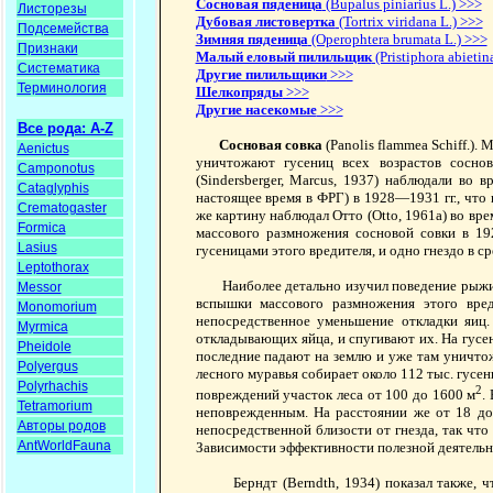
Сосновая пяденица
(Bupalus piniarius L.) >>>
Листорезы
Дубовая листовертка
(Tortrix viridana L.) >>>
Подсемейства
Зимняя пяденица
(Оperоphtera brumata L.) >>>
Признаки
Малый еловый пилильщик
(Pristiphora abietin
Систематика
Другие пилильщики
>>>
Терминология
Шелкопряды
>>>
Другие насекомые
>>>
Все рода: A-Z
Сосновая совка
(Раnоlis flammea Schiff.).
Aenictus
уничтожают гусениц всех возрастов сосново
Camponotus
(Sindersberger, Marcus, 1937) наблюдали во
Cataglyphis
настоящее время в ФРГ) в 1928—1931 гг., что 
Crematogaster
же картину наблюдал Отто (Otto, 1961а) во вре
Formica
массового размножения сосновой совки в 19
Lasius
гусеницами этого вредителя, и одно гнездо в с
Leptothorax
Наиболее детально изучил поведение рыжих л
Messor
вспышки массового размножения этого вре
Monomorium
непосредственное уменьшение откладки яиц.
Myrmica
откладывающих яйца, и спугивают их. На гусен
Pheidole
последние падают на землю и уже там уничтож
Polyergus
лесного муравья собирает около 112 тыс. гусен
Polyrhachis
2
повреждений участок леса от 100 до 1600 м
.
Tetramorium
неповрежденным. На расстоянии же от 18 до
Авторы родов
непосредственной близости от гнезда, так что 
AntWorldFauna
Зависимости эффективности полезной деятельн
Берндт (Berndth, 1934) показал также, что 