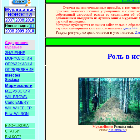
Отвечая на многочисленные просьбы, в том числе ст
Муравьиные
прислали оказалось излишне упрощенным и с ошибка
НОВОСТИ
собственный авторский раздел со страницами об о
добавлением выдержек из лучших книг о муравьях
(
2007
2008
2010
научной периодики.
Материал публикуется на нашем сайте только в образов
Новые виды
'01
научно-популярными книгами ознакомьтесь
здесь >>>
.
2008
2009
2010
Раздел регулярно дополняется и уточняется.
Дл
Содержание
муравьев
ЗНАЧЕНИЕ
Роль в и
МОРФОЛОГИЯ
ОБРАЗ ЖИЗНИ
ОПРЕДЕЛЕНИЕ
Insectes
Sociaux
Мирмекологи
М.Д.РУЗСКИЙ
Will. BROWN
Carlo EMERY
Will. WHEELER
Edw. WILSON
БИО+ШКОЛА
Муравейники
Formica rufa.
(Фото:
А.В.Гилев >>>
)
СТАТЬИ
ВЫ КОТ?