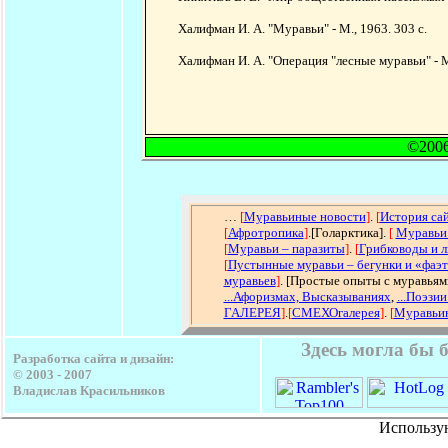
Халифман И. А. "Муравьи" - М., 1963. 303 с.
Халифман И. А. "Операция "лесные муравьи" - М
©2006,
…
[
Муравьиные новости
]
.
[
История са
[
Афротропика
]
.[Голарктика].
[
Муравьи
[
Муравьи – паразиты
]
.
[
Грибководы и 
[
Пустынные муравьи – бегунки и «фаэ
муравьев
]
. [Простые опыты с муравьям
...Афоризмах, Высказываниях
,
...Поэзии
ГАЛЕРЕЯ
]
.
[
СМЕХОгалерея
]
.
[
Муравьин
Здесь могла бы 
Разработка сайта и дизайн:
© 2003 - 2007
Владислав Красильников
Использу