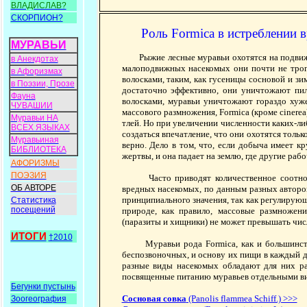
ВЛАДИСЛАВ?
СКОРПИОН?
Роль Formica в истреблении в
МУРАВЬИ
Рыжие лесные муравьи охотятся на подвижн
в Анекдотах
малоподвижных насекомых они почти не трог
в Афоризмах
волосками, таким, как гусеницы сосновой и зи
в Поэзии, Прозе
достаточно эффективно, они уничтожают пил
Фауна
волосками, муравьи уничтожают гораздо хуже
ЧУВАШИИ
массового размножения, Formica (кроме cinerea
Муравьи НА
тлей. Но при увеличении численности каких-л
ВСЕХ ЯЗЫКАХ
создаться впечатление, что они охотятся тольк
Муравьиная
верно. Дело в том, что, если добыча имеет 
БИБЛИОТЕКА
жертвы, и она падает на землю, где другие рабо
АФОРИЗМЫ
ПОЭЗИЯ
Часто приводят количественное соотношен
ОБ АВТОРЕ
вредных насекомых, по данным разных авторо
принципиального значения, так как регулирующ
Статистика
посещений
природе, как правило, массовые размножен
(паразиты и хищники) не может превышать чис
ИТОГИ
†2010
Муравьи рода Formica, как и большинство 
беспозвоночных, и основу их пищи в каждый д
разные виды насекомых обладают для них ра
посвященные питанию муравьев отдельными в
Бегунки пустынь
Сосновая совка
(Раnоlis flammea Schiff.) >>>
Зоогеография