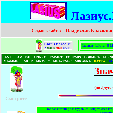
Лазиус
Владислав Красильн
Создание сайта:
Lasius.narod.ru
Главная
Школа
В М
“
School,
Ants
& Co”
ANT =…AMEISE…ARINKO…EMMET…FOURMIS…FORMICA…FUR
MIAMMEL…MIER…MRAVEC…MRAVENEC…MROWKA...
КAТКA...
=М
Зна
(по Длусс
Смотрите
[
образ жизни
][
роль муравьев
][
защита леса
][
тр
[
болезни
]