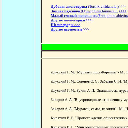
Дубовая листовертка
(Tortrix viridana L.) >>>
Зимняя пяденица
(Оperоphtera brumata L.) >>>
Малый еловый пилильщик
(Pristiphora abietin
Другие пилильщики
>>>
Шелкопряды
>>>
Другие насекомые
>>>
Длусский Г. М. "Муравьи рода Формика" - М., 1
Длусский Г. М., Союнов О. С., Забелин С. И. "
Длусский Г. М., Букин А. П. "Знакомьтесь, муравь
Захаров А. А. "Внутривидовые отношения у мура
Захаров А. А. "Муравей, семья, колония" - М.: Н
Кипятков В. Е. "Происхождение общественных на
Кипятков В. Е. "Мир общественных насекомых" -