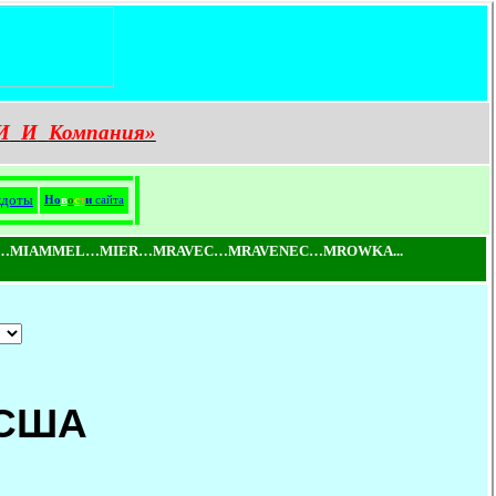
И
И
Компания»
кдоты
Н
о
в
о
с
т
и
сайта
…MIAMMEL…MIER…MRAVEC…MRAVENEC…MROWKA...
 США