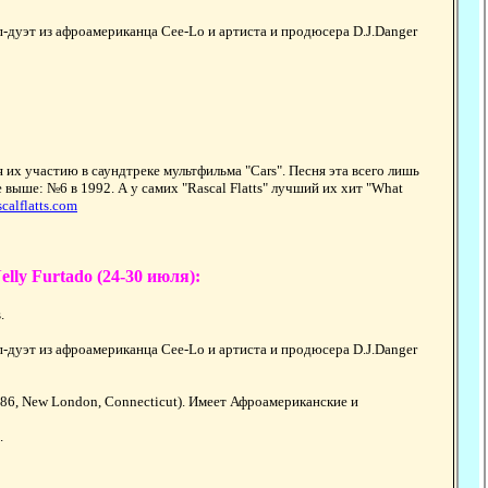
п-дуэт из афроамериканца Cee-Lo и артиста и продюсера D.J.Danger
 их участию в саундтреке мультфильма "Cars". Песня эта всего лишь
 выше: №6 в 1992. А у самих "Rascal Flatts" лучший их хит "What
calflatts.com
lly Furtado (24-30 июля):
.
п-дуэт из афроамериканца Cee-Lo и артиста и продюсера D.J.Danger
986, New London, Connecticut). Имеет Афроамериканские и
.