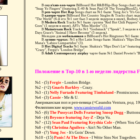
В
соул/хип-хоп-чарте
Billboard Hot R&B/Hip-Hop Songs chart лид
ey
"Snap Yo Fingers" (featuring E-40 & Sean Paul Of The YoungBloodZ), Ca
В
реп-чарте Hot Rap
Songs chart на №1 были: Yung Joc's "It's G
В
кантри-чарте
Billboard Hot Country Singles & Tracks chart ли
"The World" (6-й его №1 хит был 3 недели лидером в июле), Rodney At
В
Modern Rock
Tracks №1 были: группа "Red Hot Chili Peppers" с 
Goes" (1 неделя в июле), AFI's "Miss Murder" (5).
В
Mainstream Rock
Tracks №1 "Godsmack" ("Speak", 3 недели в ма
Days Grace's "Animal I Have Become" (5 недель).
Мелодии для
мобильников
в Billboard's Hot Ringtones №1 были:
В
латино-чартах
: №1 в Hot Latin Songs были: Shakira's "Hips Do
Mana's "Labios Compartidos" (3).
В
Hot Digital Tracks
№1 были: Shakira's "Hips Don't Lie" featurin
"Crazy", Fergie's "London Bridge".
В
Adult Contemporary airplay
чарте были №1 Daniel Powter's "B
o
Положение в Top-10 в 1-ю неделю лидерства Fer
№1 - (5)
Fergie
- London Bridge.
№2 - (=2)
Gnarls Barkley
- Crazy.
№3 - (1)
Nelly Furtado Featuring Timbaland
- Promiscuous.
№4 - (3)
Cassie
- Me & U.
Американская поп и реп-певица (=Casandra Ventura, род. 1
Филиппинские корни.
www.cassieworld.com
№5 - (6)
The Pussycat Dolls Featuring Snoop Dogg
- Buttons
№6 - (4)
Beyonce featuring Jay-Z
- Deja Vu.
№7 - (12)
Sean Paul Featuring Keyshia Cole
- (When You Go
№8 - (=8)
Christina Aguilera
- Ain't No Other Man.
o
№9 - (7)
Yung Joc
- It's Goin' Down.
№10 - (15)
Panic! At The Disco
- I Write Sins Not Tragedies.