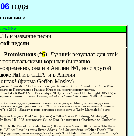
006
года
 СТАТИСТИКОЙ
есь >>>
 и название песни
этой
недели
–
Promiscuous
(*
6
). Лучший результат для этой
с португальскими корнями (внезапно
новременно, она и в Англии №1, но с другой
 также №1 и в США, и в Англии.
онтах! (фирма Geffen-Mosley)
сь 2 декабря 1978 года в Канаде (Victoria, British Columbia) (=Nelly Kim
ровали из Португалии в Канаду. Играет на многих инструментах.
I'm Like A Bird" (№5 US в ноябре 2001), а хит "Turn Off The Light" (#5 US) в
получила премию Грэмми. Последний её хит "Forca" был лишь №40 в Англии
.
нглию с двумя разными хитами после репера Usher (он там лидировал с
ли считать неодновременно, то с 2000 года всего 9 песен возглавляли Англию и
ove"), в 2001 - Shaggy и трио девушек с суперхитом "Lady Marmalade" были
ым был дуэт Paul Anka (Ottawa) и Odia Coates (Vicksburg, Mississippi),
My Baby." В 1998 лидировали Celine Dion (рожденная в Charlemagne, Quebec) и
006: Nelly Furtado и Daniel Powter). Ранее такое было в 1998 (песня "My Heart
4 ("All for Love" от трио Bryan Adams, Rod Stewart Sting и Celine Dion's "The
8 году лидировали канадцы Nick Gilder's "Hot Child in the City" и Anne Murray's