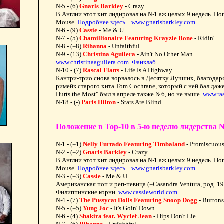
№5 - (6)
Gnarls Barkley
- Crazy.
В Англии этот хит лидировал на №1 аж целых 9 недель. По
Mouse.
Подробнее здесь.
www.gnarlsbarkley.com
№6 - (9)
Cassie
- Me & U.
№7 - (5)
Chamillionaire Featuring Krayzie Bone
- Ridin'.
№8 - (=8)
Rihanna
- Unfaithful.
№9 - (13)
Christina Aguilera
- Ain't No Other Man.
www.christinaaguilera.com
Фанклаб
№10 - (7)
Rascal Flatts
- Life Is A Highway.
Кантри-трио снова ворвалось в Десятку Лучших, благодаря
римейк старого хита Tom Cochrane, который с ней бал даже
Hurts the Most" был в апреле также №6, но не выше.
www.ras
№18 - (-)
Paris Hilton
- Stars Are Blind.
Положение в Top-10 в 5-ю неделю лидерства Ne
s
№1 - (=1)
Nelly Furtado Featuring Timbaland
- Promiscuous
№2 - (=2)
Gnarls Barkley
- Crazy.
В Англии этот хит лидировал на №1 аж целых 9 недель. По
Mouse.
Подробнее здесь.
www.gnarlsbarkley.com
№3 - (=3)
Cassie
- Me & U.
Американская поп и реп-певица (=Casandra Ventura, род. 1
Филиппинские корни.
www.cassieworld.com
№4 - (7)
The Pussycat Dolls Featuring Snoop Dogg
- Buttons
№5 - (=5)
Yung Joc
- It's Goin' Down.
№6 - (4)
Shakira feat. Wyclef Jean
- Hips Don't Lie.