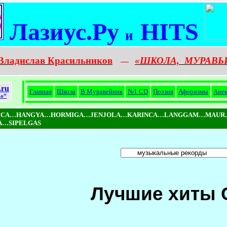
Лазиус.Ру
HITS
и
Владислав Красильников
«ШКОЛА,
МУРАВЬ
—
.ru
Главная
Школа
В Муравейник
№1 CD
Поэзия
Афоризмы
Ане
o”
NICA…HANGYA…HORMIGA…JENJOLA…KARINCA…LANGGAM…MAUR
…SIPELGAS
Лучшие хиты