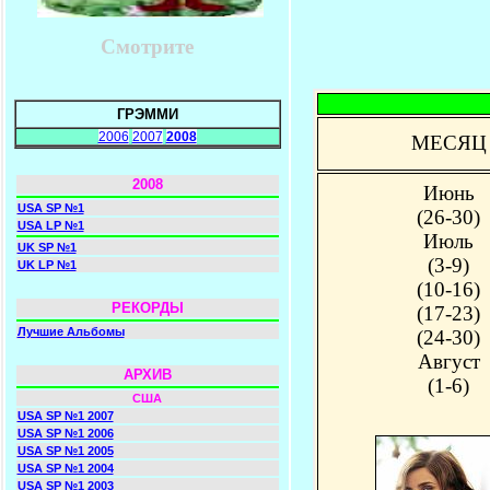
Смотрите
ГРЭММИ
2006
2007
2008
МЕСЯЦ
2008
Июнь
USA SP №1
(26-30)
USA LP №1
Июль
UK SP №1
(3-9)
UK LP №1
(10-16)
РЕКОРДЫ
(17-23)
Лучшие Альбомы
(24-30)
Август
АРХИВ
(1-6)
США
USA SP №1 2007
USA SP №1 2006
USA SP №1 2005
USA SP №1 2004
USA SP №1 2003