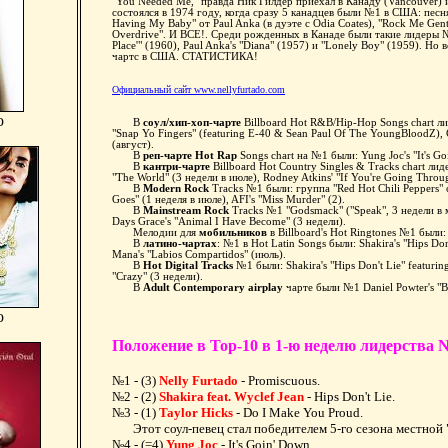
"You Needed Me," правда Ник Гилдер приехал в Канаду (Vancouver) и
состоялся в 1974 году, когда сразу 5 канадцев были №1 в США: песня "
Having My Baby" от Paul Anka (в дуэте с Odia Coates), "Rock Me Gen
Overdrive". И ВСЕ!. Среди рожденных в Канаде были такие лидеры №1
Place'" (1960), Paul Anka's "Diana" (1957) и "Lonely Boy" (1959). Н
чартс в США. СТАТИСТИКА!
Официальный сайт www.nellyfurtado.com
o
В
соул/хип-хоп-чарте
Billboard Hot R&B/Hip-Hop Songs chart лид
"Snap Yo Fingers" (featuring E-40 & Sean Paul Of The YoungBloodZ), C
(август).
В
реп-чарте Hot Rap
Songs chart на №1 были: Yung Joc's "It's G
В
кантри-чарте
Billboard Hot Country Singles & Tracks chart ли
"The World" (3 недели в июле), Rodney Atkins' "If You're Going Throu
В
Modern Rock
Tracks №1 были: группа "Red Hot Chili Peppers" с 
Goes" (1 неделя в июле), AFI's "Miss Murder" (2).
В
Mainstream Rock
Tracks №1 "Godsmack" ("Speak", 3 недели в ма
Days Grace's "Animal I Have Become" (3 недели).
Мелодии для
мобильников
в Billboard's Hot Ringtones №1 были:
В
латино-чартах
: №1 в Hot Latin Songs были: Shakira's "Hips Do
Mana's "Labios Compartidos" (июль).
В
Hot Digital Tracks
№1 были: Shakira's "Hips Don't Lie" featurin
"Crazy" (3 недели).
В
Adult Contemporary airplay
чарте были №1 Daniel Powter's "B
o
Положение в Top-10 в 1-ю неделю лидерства Ne
№1 - (3)
Nelly Furtado
- Promiscuous.
№2 - (2)
Shakira feat. Wyclef Jean
- Hips Don't Lie.
№3 - (1)
Taylor Hicks
- Do I Make You Proud.
Этот соул-певец стал победителем 5-го сезона местной 
№4 - (=4)
Yung Joc
- It's Goin' Down.