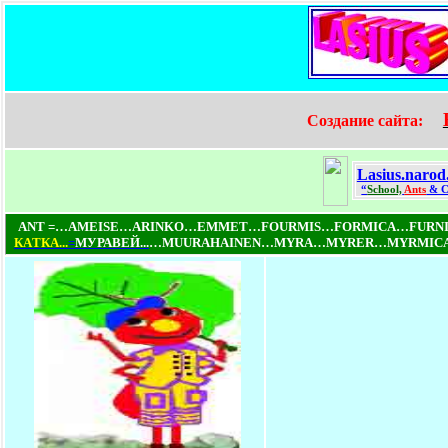
Создание сайта:
Lasius.narod
“
School,
Ants
& C
ANT =…AMEISE…ARINKO…EMMET…FOURMIS…FORMICA…FUR
КAТКA...
=
МУРАВЕЙ...
…MUURAHAINEN…MYRA…MYRER…MYRMICA