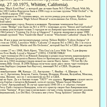
д. 27.10.1975, Whittier, California).
 "Black Eyed Peas", у которой две лучшие были №3 ("Don't Phunk With My
Hot 100 Стейси Фергюсон была в 1996 году в составе группы "Wild Orchid" с "At
ыла №48 в апреле 1997 года.
ерпрыжок на 79 ступенек вверх, это почти рекорд рок-истории. Круче было
ing Free" с мюзикла "High School Musical" в исполнении Zac Efron, Andrew
ad sales).
ех упоминающих город Лондон в названии. Прошлым чемпионом был хит
 слово "Bridge" уже было на №1 в 1970 с помощью дуэта "Simon and Garfunkel"
е полвека рок-истории только 5 городов не из Америки красовались на вершине
ul McCartney's "Coming Up (Live at Glasgow)" 3 недели лидировал в июне 1980
енный группой "New Vaudeville Band" в песне "Winchester Cathedral" (была №1 в
. И все в виде инструментальных хитов: Nelson Riddle's "Lisbon Antigua" (4
 в том же 1956), Lawrence Welk's "Calcutta" (3 недели №1 в 1961). Но 1-м стал в
полнении "Freddy Martin and His Orchestra", который был №1 в США две недели
ме 27-м с 1968, Herb Alpert, "This Guy's in Love With You.") для фирмы
 You Ever Really Loved a Woman?" (1995). СТАТИСТИКА!
рии чарт-топпером (№1) из Южной Америки я решил подсчитать национальную
ck Haymes (родился в Buenos Aires от Британских родителей), который с
он в 1944 подпевал (лидер-вокал) на сингле Harry James - "I'll Get By (As
певец Billy Ocean. В 2006 Канада получила сразу двух своих чарт-топперов
с острова Барбадос (первым был Rayvon), имеющей №1 в США. Подведем
лвека:
еликобритания -
84
, Канада - 22, Австралия - 7, Ямайка - 4, Швеция - 4,
е по 2, Аргентина, Бельгия, Гаити, Греция, Испания, Италия, Колумбия, Мексика,
ика, Япония - все по 1 исполнителю на №1 в США.
не было. Да и в Англии только "ТАТУ" это удалось.
Критерием
служит место
ria Estefan считается Кубинкой, хотя её группа "Miami Sound Machine"
e Gees" Австралийской. В случае оркестров 1940-50-х гг обычно считают
Percy Faith считается Канадцем, хотя его оркестр скорее был Американским.
руппа "Santana". И все-таки в нескольких случаях очень трудно разделит дуализм
ериканский, Los Del Rio). Остались вне учета "Song Spinners" (может Вы