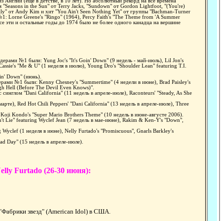
з Англии (ещё в детстве, в 10 лет). Но абсолютный рекорд на все времена
Seasons in the Sun" от Terry Jacks, "Sundown" от Gordon Lightfoot, "(You're)
tly" от Andy Kim и хит "You Ain't Seen Nothing Yet" от группы "Bachman-Turner
: Lorne Greene's "Ringo" (1964), Percy Faith's "The Theme from 'A Summer
о все эти и остальные годы до 1974 было не более одного канадца на вершине
ерами №1 были: Yung Joc's "It's Goin' Down" (9 недель - май-июль), Lil Jon's
assie's "Me & U" (1 неделя в июлю), Young Dro's "Shoulder Lean" featuring T.I.
oin' Down" (июнь).
дерами №1 были: Kenny Chesney's "Summertime" (4 недели в июне), Brad Paisley's
gh Hell (Before The Devil Even Knows)".
синглом "Dani California" (11 недель в апреле-июле), Raconteurs' "Steady, As She
рте), Red Hot Chili Peppers' "Dani California" (13 недель в апреле-июле), Three
 Koji Kondo's "Super Mario Brothers Theme" (10 недель в июне-августе 2006).
n't Lie" featuring Wyclef Jean (7 недель в мае-июне), Rakim & Ken-Y's "Down",
g Wyclef (1 неделя в июне), Nelly Furtado's "Promiscuous", Gnarls Barkley's
ad Day" (15 недель в апреле-июле).
lly Furtado (26-30 июня):
"Фабрики звезд" (American Idol) в США.