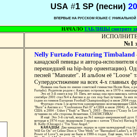
1
USA
#
SP
(песни)
2
ВПЕРВЫЕ НА РУССКОМ ЯЗЫКЕ С УНИКАЛЬНОЙ
НАЧАЛО
ТАБЛИЦЫ смотрите зд
ИСПОЛНИТЕЛЬ
№1
Nelly Furtado Featuring Timbaland
канадской певицы и автора-исполнителя 
перешедшей на hip-hop ориентацию). Од
песней "Maneater". И альбом её "Loose"
Супердостижение на всех 4-х главных фр
Названа она была по имени советской гимнастки Нелли Ким, а родила
Furtado). Родители родом с Азорских островов, но в 1970-х эмигри
Это её 3-й сингл в top 10. Пять лет назад она прославилась хитом "
сентябре 2001 стал №4 в Англии и до сих пор был лучшим. За них 
(один из гимнов European Football Championships) в июле 2004 года
Фуртадо стала 1-м артистом одновременно возглавляющая США и А
"Burn" в Англии и с "Confessions Part II" в США в июле 2004). А, ес
США: в 2004 - Usher ("Yeah" и "Burn"), 2003 - Beyonce ("Crazy In L
лучшими по обе стороны Атлантики. СТАТИСТИКА!
И ещё. Это 3-й случай, когда на №1 канадо-американский дуэт. Перв
которые в 1974 году лидировали 3 недели с хитом "(You're) Having 
R. Kelly (Chicago) с "I'm Your Angel."
КАНАДЦЫ
. Два канадских лидера за один календарный год (в 2
Will Go On" от Celine Dion и "One Week" от "Barenaked Ladies"), в 199
Power of Love"), ни разу не было в 1980-х годах. Ещё знаю, что в 197