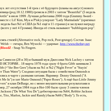
ух лет отсутствия 1-й трек с её будущего (планы на август) нового
евица (род.18.12.1980) гремела в 2003 с хитом "Beautiful" (5 недель
Bottle" в июле 1999. Лучшая дебютанка 2000 года (Grammy Award -
 (вместе с Lil' Kim, Mya и P!nk) суперхит "Lady Marmalade" (оригинал
 5 недель был №1 в США (и №1 ещё в 11 странах) и заслужил награду
" (всего у неё 4 Грэмми). Иногда её стиль называют "bubblegum pop".
еь стилей (Alternative rock, Pop rock, Post-grunge). Состав: Isaac
id Welsh — гитара, Ben Wysocki — ударные.
http://www.thefray.net
ngBloodZ
- Snap Yo Fingers.
ры Симпсон (28 и 30) и бывший муж Джессики Nick Lachey с хитом
 ИЗ ИСТОРИИ... 18 марта 1978 года сразу 4 брата Gibb занимали 3
bb (="the Bee Gees") были на №1 и №2 ("Night Fever" и "Stayin'
ker Than Water"). Сходная ситуация была с семейством Osmonds в
ились в чарте с разными хитами. Наример: Donny Osmond ("A
t Me In") и хит Marie Osmond ("Paper Roses"). А ещё был Little Jimmy
ers" и клан DeBarge, но с менее внушительными результатами в
мер, 27 октября 1984 года в Hot-100 было сразу 3 сингла членов
e Jackson ("Do What You Do") дебютировал на №64, Rebbie Jackson
e, Tito, Marlon, Jackie and Randy) были №66 ("Body"). То есть,