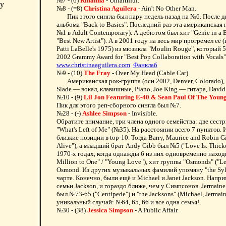
№7 - (6)
Rihanna
- Unfaithful.
ey
№8 - (=8)
Christina Aguilera
- Ain't No Other Man.
Пик этого сингла был пару недель назад на №6. После дв
альбома "Back to Basics". Последний раз эта американская п
№1 в Adult Contemporary). А дебютом был хит "Genie in a 
"Best New Artist"). А в 2001 году на весь мир прогремел её
Patti LaBelle's 1975) из мюзикла "Moulin Rouge", который
2002 Grammy Award for "Best Pop Collaboration with Vocals
www.christinaaguilera.com
Фанклаб
№9 - (10)
The Fray
- Over My Head (Cable Car).
Американская рок-группа (осн.2002, Denver, Colorado), см
Slade — вокал, клавишные, Piano, Joe King — гитара, Dav
№10 - (9)
Lil Jon Featuring E-40 & Sean Paul Of The You
Пик для этого реп-сборного сингла был №7.
№28 - (-)
Ashlee Simpson
- Invisible.
Обратите внимание, три члена одного семейства: две сест
"What's Left of Me" (№35). На расстоянии всего 7 пунктов.
близкие позиции в top-10. Тогда Barry, Maurice and Robin Gi
Alive"), а младший брат Andy Gibb был №5 ("Love Is. Thic
1970-х годах, когда однажды 6 из них одновременно наход
Million to One" / "Young Love"), хит группы "Osmonds" ("Le
Osmond. Из других музыкальных фамилий упомяну "the Sylv
чарте. Конечно, были ещё и Michael и Janet Jackson. Напри
семьи Jackson, и гораздо ближе, чем у Симпсонов. Jermain
был №73-65 ("Centipede") и "the Jacksons" (Michael, Jermain
уникальный случай: №64, 65, 66 и все одна семья!
№30 - (38)
Jessica Simpson
- A Public Affair.