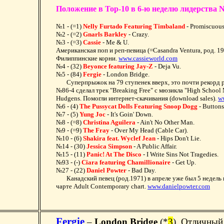
Положение в Top-10 в 6-ю неделю лидерства Nel
№1 - (=1)
Nelly Furtado Featuring Timbaland
- Promiscuous
№2 - (=2)
Gnarls Barkley
- Crazy.
№3 - (=3)
Cassie
- Me & U.
Американская поп и реп-певица (=Casandra Ventura, род. 1
Филиппинские корни.
www.cassieworld.com
№4 - (32)
Beyonce featuring Jay-Z
- Deja Vu.
№5 - (84)
Fergie
- London Bridge.
Суперпрыжок на 79 ступенек вверх, это почти рекорд р
№86-4 сделал трек "Breaking Free" с мюзикла "High School 
Hudgens. Помогли интернет-скачивания (download sales).
w
№6 - (4)
The Pussycat Dolls Featuring Snoop Dogg
- Buttons
№7 - (5)
Yung Joc
- It's Goin' Down.
№8 - (=8)
Christina Aguilera
- Ain't No Other Man.
№9 - (=9)
The Fray
- Over My Head (Cable Car).
№10 - (6)
Shakira feat. Wyclef Jean
- Hips Don't Lie.
№14 - (30)
Jessica Simpson
- A Public Affair.
№15 - (11)
Panic! At The Disco
- I Write Sins Not Tragedies.
№93 - (-)
Ciara featuring Chamillionaire
- Get Up.
№27 - (22)
Daniel Powter
- Bad Day.
Канадский певец (род.1971) в апреле уже был 5 недель
чарте Adult Contemporary chart.
www.danielpowter.com
Fergie
–
London Bridge
(*
3
). Отличный