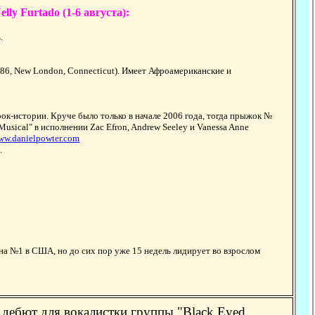
ly Furtado (1-6 августа):
.
986, New London, Connecticut). Имеет Афроамериканские и
ок-истории. Круче было только в начале 2006 года, тогда прыжок №
Musical" в исполнении Zac Efron, Andrew Seeley и Vanessa Anne
ww.danielpowter.com
.
 на №1 в США, но до сих пор уже 15 недель лидирует во взрослом
 дебют для вокалистки группы "Black Eyed