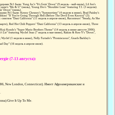
ерами №1 были: Yung Joc's "It's Goin' Down" (9 недель - май-июль), Lil Jon's
ssie's "Me & U" (июль), Young Dro's "Shoulder Lean" featuring T.I. (3 недели).
oin' Down" (июнь).
дерами №1 были: Kenny Chesney's "Summertime" (4 недели в июне), Brad Paisley's
kins' "If You're Going Through Hell (Before The Devil Even Knows)" (3).
синглом "Dani California" (11 недель в апреле-июле), Raconteurs' "Steady, As She
рте), Red Hot Chili Peppers' "Dani California" (13 недель в апреле-июле), Three
 Koji Kondo's "Super Mario Brothers Theme" (14 недель в июне-августе 2006).
n't Lie" featuring Wyclef Jean (7 недель в мае-июне), Rakim & Ken-Y's "Down",
g Wyclef (1 неделя в июне), Nelly Furtado's "Promiscuous", Gnarls Barkley's
ad Day" (16 недель в апреле-июле).
gie (7-13 августа):
986, New London, Connecticut). Имеет Афроамериканские и
.
nna) Give It Up To Me.