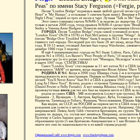
Peas" по имени Stacy Ferguson (=Fergie, ро
Песня "London Bridge" поднялась выше любой другой песни группы
Heart" и "My Humps", а остальные 5 синглов были ниже). Впервые в 
Night I Pray," первой из трех её песен в чарт. Лучшая "Talk to Me" б
Этот сингл совершил скачок №№86-5 за неделю до лидерства. Суп
только в начале 2006 года, тогда прыжок №№86-4 сделал трек "Break
Seeley и Vanessa Anne Hudgens. Помогли интернет-скачивания (downlo
ГОРОДА
. Песня "London Bridge" стала самой успешной из вс
"London Town" (№39 в 1978) от Paul McCartney и группы "Wings". А
(песня "Bridge Over Troubled Water" была 6 недель №1). Ранее за вс
главного хит-парада. Последний раз это было 26 лет назад, когда Pa
года. В 10-11 веках столицей Англии был город Winchester, увековеч
декабре 1966 года 3 недели).
И ещё 4 неамериканских города на №1 были: Lisbon, Paris, Calcutta
недели №1 в 1956), Les Baxter's "Poor People of Paris," (4 недели №1
дороковую эру (и его редко считают) хит "Managua, Nicaragua" в ис
в марте 1947 году. СТАТИСТИКА!
Сингл "London Town" стал первым за 11 лет хитом №1 в США (в сум
звукозаписи "A&M" со времен, когда лидировал Bryan Adams "Have
РОДИНА И №1
. Когда в 2006 году Шакира стала 2-м в исто
принадлежность всех иностранцев. Первым из Южной Америки был Di
песней "You'll Never Know" был №1 в США в далеком 1943 году! Затем 
Long As I Have You)". Кстати, родом с островов Тринидад-и-Тобаго 
(Daniel Powter и Nelly Furtado). А вот певица Rihanna стала 2-й 
промежуточные
итоги
для тех кто был на первом месте в США за по
родом из самих
США
-
541
исполнитель (солист или группа), В
Германия - 3, Ирландия - 3, Австрия, Барбадос, Куба, Голландия - вс
Норвегия, Тринидад-и-Тобаго, Франция, Чехослованкия, Южная Афр
Как видим, ни СССР, ни РОССИИ на первом месте в США пока ещё 
рождения для солиста и место образования для групп. Например, Glo
американской. Певец Andy Gibb считается Британцем, но группа "Be
родину их лидера, т.к. состав мог меняться. Например, исполнитель 
Поэтому и Carlos Santana здесь учтен как Мексиканец, также и его г
образования групп (5 как Британско-Американские и 1 как Испано-Ам
знаете кто они по национальности и из какой страны родом).
Официальный сайт www.fergie.com
www.blackeyedpeas.com