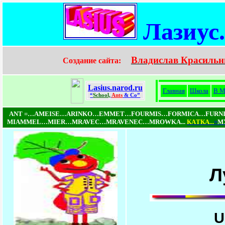
Лазиус
Владислав Красильн
Создание сайта:
Lasius.narod.ru
Главная
Школа
В М
“
School,
Ants
& Co”
ANT =…AMEISE…ARINKO…EMMET…FOURMIS…FORMICA…FUR
MIAMMEL…MIER…MRAVEC…MRAVENEC…MROWKA...
КAТКA...
=
МУ
Л
U