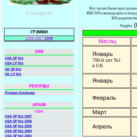
Все песни были прослушаны
Смотрите
BBCWS еженедельно в понеде
КВ-радиово
(
Singles
ГРЭММИ
2006
2007
2008
Месяц
2008
Январь
USA SP №1
700-й хит №1
USA LP №1
в UK
UK SP №1
UK LP №1
Январь
РЕКОРДЫ
Лучшие Альбомы
Февраль
АРХИВ
Март
США
USA SP №1 2007
USA SP №1 2006
Апрель
USA SP №1 2005
USA SP №1 2004
USA SP №1 2003