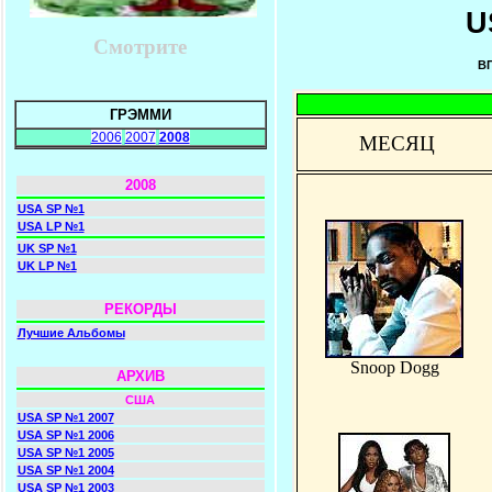
U
Смотрите
В
ГРЭММИ
2006
2007
2008
МЕСЯЦ
2008
USA SP №1
USA LP №1
UK SP №1
UK LP №1
РЕКОРДЫ
Лучшие Альбомы
Snoop Dogg
АРХИВ
США
USA SP №1 2007
USA SP №1 2006
USA SP №1 2005
USA SP №1 2004
USA SP №1 2003