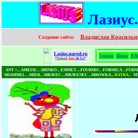
Лазиус
Владислав Красильн
Создание сайта:
Lasius.narod.ru
Главная
Школа
В М
“
School,
Ants
& Co”
ANT =…AMEISE…ARINKO…EMMET…FOURMIS…FORMICA…FUR
MIAMMEL…MIER…MRAVEC…MRAVENEC…MROWKA...
КAТКA...
=
МУ