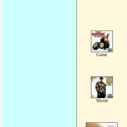
Game
50cent