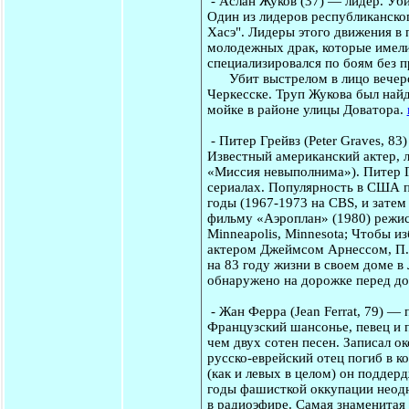
-
Аслан Жуков
(37) — лидер. Уби
Один из лидеров республиканско
Хасэ". Лидеры этого движения в
молодежных драк, которые имели
специализировался по боям без пр
Убит выстрелом в лицо вечером 
Черкесске. Труп Жукова был най
мойке в районе улицы Доватора.
-
Питер Грейвз
(Peter Graves, 83
Известный американский актер, л
«Миссия невыполнима»). Питер Г
сериалах. Популярность в США п
годы (1967-1973 на CBS, и затем
фильму «Аэроплан» (1980) режисс
Minneapolis, Minnesota; Чтобы и
актером Джеймсом Арнессом, П.Г
на 83 году жизни в своем доме в Л
обнаружено на дорожке перед до
-
Жан Ферра
(Jean Ferrat, 79) —
Французский шансонье, певец и 
чем двух сотен песен. Записал о
русско-еврейский отец погиб в к
(как и левых в целом) он поддерд
годы фашисткой оккупации неодн
в радиоэфире. Самая знаменитая 