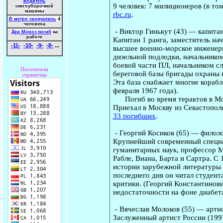
водитель
9 человек: 7 милиционеров (в то
снегоуборочной
машины
rbc.ru
.
В метро скончались
4
человека
-
Виктор Гинькут
(43) — капитан
Дед Мороз погиб
на
работе
Капитан 1 ранга, заместитель на
-11-
-10-
-9-
-8-
...
высшее военно-морское инженер
дизельной подлодки, начальнико
боевой части ПЛ, начальником с
Посетители
береговой базы бригады охраны в
странички
Эта база снабжает многие корабл
февраля 1967 года).
Погиб во время терактов в Моск
Приехал в Москву из Севастополя
33 погибших
.
-
Георгий Косиков
(65) — филоло
Крупнейший современный специа
гуманитарных наук, профессор М
Рабле, Виана, Барта и Сартра. С
истории зарубежной литературы
последнего дня он читал студент
критики. (Георгий Константинови
недостаточности на фоне диабет
-
Вячеслав Молоков
(55) — арти
Заслуженный артист России (1997