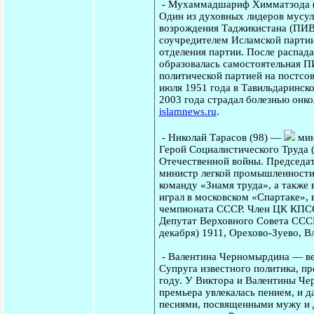
-
Мухаммадшариф Химматзода
Один из духовных лидеров мусул
возрождения Таджикистана (ПИВ
соучредителем Исламской парти
отделения партии. После распада
образовалась самостоятельная П
политической партией на постс
июля 1951 года в Тавильдаринско
2003 года страдал болезнью онко
islamnews.ru
.
-
Николай Тарасов
(98) —
мин
Герой Социалистического Труда 
Отечественной войны. Председат
министр легкой промышленности
команду «Знамя труда», а также
играл в московском «Спартаке», 
чемпионата СССР. Член ЦК КПСС 
Депутат Верховного Совета СССР
декабря) 1911, Орехово-Зуево, В
-
Валентина Черномырдина
— ве
Супруга известного политика, п
году. У Виктора и Валентины Че
премьера увлекалась пением, и д
песнями, посвященными мужу и д