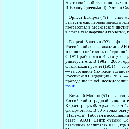
Австралийский велогонщик, чемп
Brisbane, Queensland). Умер в Си
-
Эрнест Бакиров
(79) — вице-мэ
Заместитель, первый заместител
проработал в Московском институ
в сфере газонефтяной геологии, 
-
Георгий Зацепин
(92) — физик.
Российский физик, академик АН 
мюонов и нейтрино, нейтринной 
С 1971 работал в в Институте я
университета. В 1982—2005 года
Сталинская премия (1951) — за о
— за создание Якутской установ
Российской Федерации (1998) — 
проведение на ней исследований.
ras.ru
.
-
Виталий Мишин
(51) — артист
Российский эстрадный исполнител
Кировоградской, Архангельской,
филармониях. В 80-х годах был 
"Надежда". Работал в ассоциации
базар", АОЗТ "Центр музыки" Со
различных госпиталях в РФ, где 