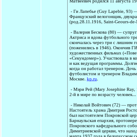
Матвеевич родился 11 августа 19
-
Ги Лапебье
(Guy Lapebie, 93) 
Французский велогонщик, двукра
(род.28.11.1916, Saint-Geours-de
-
Валерия Бескова
(80) — супруг
Актриса и вдова футбольного тр
скончалась через три с лишним г
(поженились в 1946). Окончив Г
художественных фильмах («Повес
«Секундомер»). Участвовала в к
и как ведущая программы. Долгие
когда он работал тренером. Доч
футболистом и тренером Владими
Москве.
kp.ru
.
-
Мэри Рей
(Mary Josephine Ray,
2-й в мире по возрасту человек...
-
Николай Войтович
(72) — прот
Настоятель храма Дмитрия Росто
был настоятелем Покровской церк
Барнаульская епархия, протоиер
Покровского кафедрального собор
Димитриевской церкви, что нахо
марта 1937 года в белорусском с