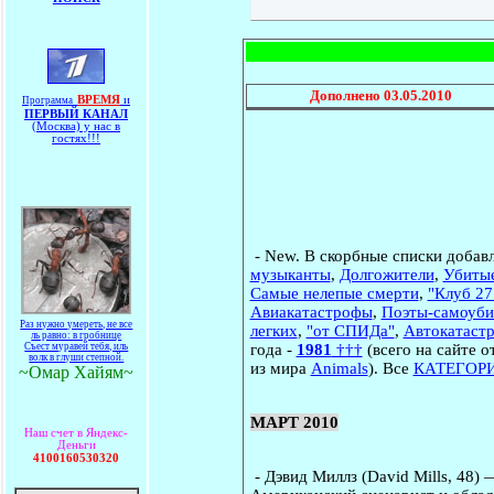
Дополнено
03.05.2010
ВРЕМЯ
и
Программа
ПЕРВЫЙ КАНАЛ
(Москва) у нас в
гостях!!!
-
New
.
В скорбные списки добав
музыканты
,
Долгожители
,
Убиты
Самые нелепые смерти
,
"Клуб 27
Авиакатастрофы
,
Поэты-самоуби
Раз нужно умереть, не все
легких
,
"от СПИДа"
,
Автокатаст
ль равно: в гробнице
Съест муравей тебя, иль
года -
1981
†††
(всего на сайте 
волк в глуши степной.
из мира
Animals
). Все
КАТЕГОР
~Омар Хайям~
МАРТ 2010
Наш счет в Яндекс-
Деньги
4100160530320
-
Дэвид Миллз
(David Mills, 48)