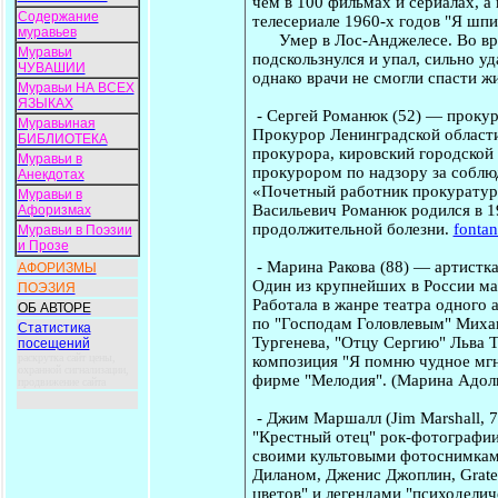
чем в 100 фильмах и сериалах, а 
Содержание
телесериале 1960-х годов "Я шпион
муравьев
Умер в Лос-Анджелесе. Во время
Муравьи
подскользнулся и упал, сильно у
ЧУВАШИИ
однако врачи не смогли спасти ж
Муравьи НА ВСЕХ
ЯЗЫКАХ
-
Сергей Романюк
(52) — прокур
Муравьиная
Прокурор Ленинградской области (
БИБЛИОТЕКА
прокурора, кировский городской
Муравьи в
прокурором по надзору за соблю
Анекдотах
«Почетный работник прокуратуры
Муравьи в
Васильевич Романюк родился в 1
Афоризмах
продолжительной болезни.
fontan
Муравьи в Поэзии
и Прозе
-
Марина Ракова
(88) — артистка
АФОРИЗМЫ
Один из крупнейших в России мас
ПОЭЗИЯ
Работала в жанре театра одного 
ОБ АВТОРЕ
по "Господам Головлевым" Миха
Статистика
Тургенева, "Отцу Сергию" Льва Т
посещений
раскрутка сайт цены,
композиция "Я помню чудное мгн
охранной сигнализации,
фирме "Мелодия". (Марина Адоль
продвижение сайта
-
Джим Маршалл
(Jim Marshall, 
"Крестный отец" рок-фотографии
своими культовыми фотоснимками 
Диланом, Дженис Джоплин, Gratef
цветов" и легендами "психодели