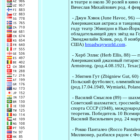
в театре и около 30 ролей в кино
Вячеслав Михайлович род. 4 фев
-
Джун Хэвок
(June Havoc, 96) 
Американская актриса и танцовщ
году театр Эбингдон в Нью-Йорке
обладательницей двух звёзд на Го
Эвенджелайн Ховик, род. 8 ноябр
США)
broadwayworld.com
.
-
Херб Эллис
(Herb Ellis, 88) — 
Американский джазовый гитарист, и
Armstrong. (род.4.08.1921, Теха
-
Збигнев Гут
(Zbigniew Gut, 60
Польский футболист, олимпийски
(род.17.04.1949, Wymiarki, Pola
-
Василий Смыслов
(89) — шахма
Советский шахматист, гроссмейс
спорта СССР (1948), междунаро
теоретик. Победитель 10 Всеми
Василий Васильевич род. 24 мар
-
Рокко Панталео
(Rocco Pantale
Миллионер, разбился рядом с Фор