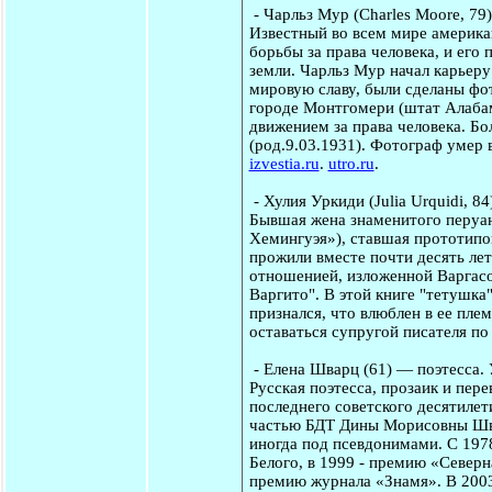
-
Чарльз Мур
(Charles Moore, 79
Известный во всем мире америка
борьбы за права человека, и его
земли. Чарльз Мур начал карьер
мировую славу, были сделаны фо
городе Монтгомери (штат Алабам
движением за права человека. Б
(род.9.03.1931). Фотограф умер 
izvestia.ru
.
utro.ru
.
-
Хулия Уркиди
(Julia Urquidi, 
Бывшая жена знаменитого перуан
Хемингуэя»), ставшая прототипо
прожили вместе почти десять лет
отношенией, изложенной Варгасо
Варгито". В этой книге "тетушка
признался, что влюблен в ее пле
оставаться супругой писателя по 
-
Елена Шварц
(61) — поэтесса.
Русская поэтесса, прозаик и пер
последнего советского десятилет
частью БДТ Дины Морисовны Швар
иногда под псевдонимами. C 197
Белого, в 1999 - премию «Северн
премию журнала «Знамя». В 200