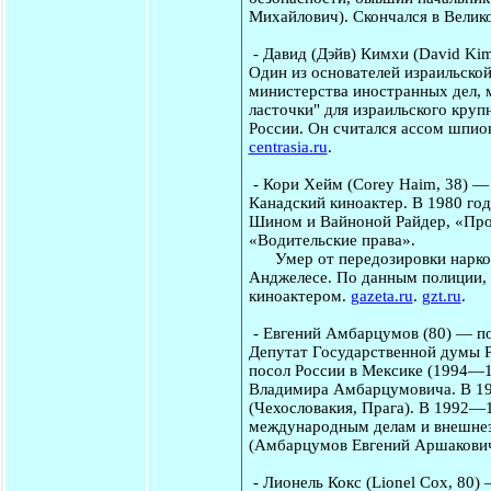
Михайлович). Скончался в Велик
-
Давид (Дэйв) Кимхи
(David Ki
Один из основателей израильско
министерства иностранных дел, м
ласточки" для израильского круп
России. Он считался ассом шпион
centrasia.ru
.
-
Кори Хейм
(Corey Haim, 38) —
Канадский киноактер. В 1980 го
Шином и Вайноной Райдер, «Про
«Водительские права».
Умер от передозировки наркоти
Анджелесе. По данным полиции, 
киноактером.
gazeta.ru
.
gzt.ru
.
-
Евгений Амбарцумов
(80) — п
Депутат Государственной думы Ро
посол России в Мексике (1994—
Владимира Амбарцумовича. В 1
(Чехословакия, Прага). В 1992—
международным делам и внешнеэ
(Амбарцумов Евгений Аршакович 
-
Лионель Кокс
(Lionel Cox, 80)