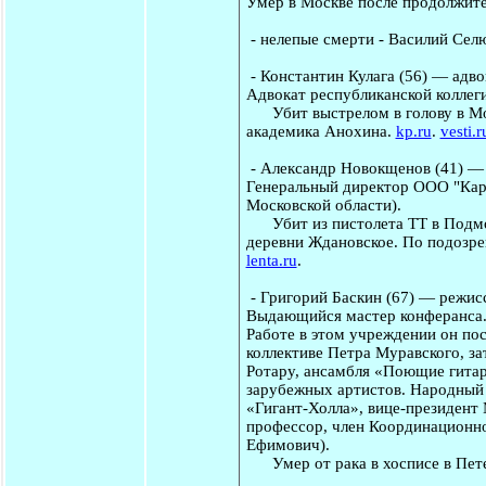
Умер в Москве после продолжит
-
нелепые смерти
-
Василий Сел
-
Константин Кулага
(56) — адво
Адвокат республиканской коллеги
Убит выстрелом в голову в Моск
академика Анохина.
kp.ru
.
vesti.r
-
Александр Новокщенов
(41) —
Генеральный директор ООО "Кара
Московской области).
Убит из пистолета ТТ в Подмос
деревни Ждановское. По подозре
lenta.ru
.
-
Григорий Баскин
(67) — режис
Выдающийся мастер конферанса. 
Работе в этом учреждении он пос
коллективе Петра Муравского, з
Ротару, ансамбля «Поющие гитар
зарубежных артистов. Народный 
«Гигант-Холла», вице-президент
профессор, член Координационно
Ефимович).
Умер от рака в хосписе в Пет