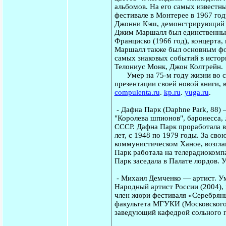
альбомов. На его самых известн
фестивале в Монтерее в 1967 год
Джонни Кэш, демонстрирующий ср
Джим Маршалл был единственным
Франциско (1966 год), концерта,
Маршалл также был основным фот
самых знаковых событий в истор
Телониус Монк, Джон Колтрейн.
Умер на 75-м году жизни во сне
презентации своей новой книги,
compulenta.ru
.
kp.ru
.
yuga.ru
.
-
Дафна Парк
(Daphne Park, 88) 
"Королева шпионов", баронесса, 
СССР. Дафна Парк проработала в
лет, с 1948 по 1979 годы. За сво
коммунистическом Ханое, возглав
Парк работала на телерадиокомп
Парк заседала в Палате лордов. 
-
Михаил Демченко
— артист. Ум
Народный артист России (2004),
член жюри фестиваля «Серебряны
факультета МГУКИ (Московского 
заведующий кафедрой сольного 