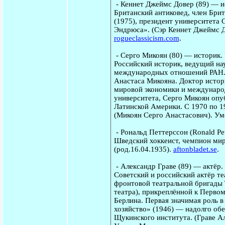
-
Кеннет Джеймс Довер
(89) — и
Британский антиковед, член Бри
(1975), президент университета
Эндрюса». (Сэр Кеннет Джеймс До
rogueclassicism.com
.
-
Серго Микоян
(80) — историк.
Российский историк, ведущий на
международных отношений РАН. 
Анастаса Микояна. Доктор истор
мировой экономики и междунаро
университета, Серго Микоян опу
Латинской Америки. С 1970 по 1
(Микоян Серго Анастасович). Ум
-
Рональд Петтерссон
(Ronald Pe
Шведский хоккеист, чемпион мир
(род.16.04.1935).
aftonbladet.se
.
-
Александр Граве
(89) — актёр.
Советский и российский актёр те
фронтовой театральной бригады 
театра), прикреплённой к Первом
Берлина. Первая значимая роль 
хозяйство» (1946) — надолго обе
Щукинского института. (Граве Ал