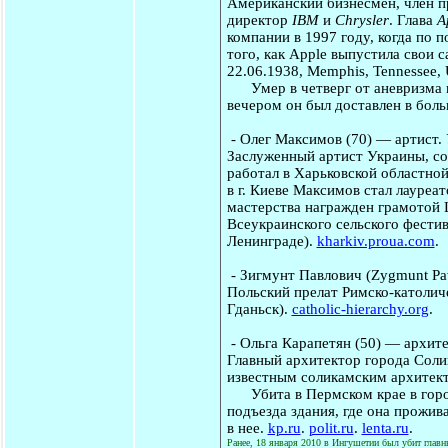
Американский бизнесмен, член 
директор
IBM
и
Chrysler
. Глава
A
компании в 1997 году, когда по 
того, как Apple выпустила свои
22.06.1938, Memphis, Tennessee, 
Умер в четверг от аневризма го
вечером он был доставлен в бол
-
Олег Максимов
(70) — артист.
Заслуженный артист Украины, со
работал в Харьковской областной
в г. Киеве Максимов стал лауреа
мастерства награжден грамотой 
Всеукраинского сельского фестива
Ленинграде).
kharkiv.proua.com
.
-
Зигмунт Павлович
(Zygmunt Paw
Польский прелат Римско-католиче
Гданьск).
catholic-hierarchy.org
.
-
Ольга Карапетян
(50) — архите
Главный архитектор города Соли
известным соликамским архитек
Убита в Пермском крае в город
подъезда здания, где она прожив
в нее.
kp.ru
.
polit.ru
.
lenta.ru
.
Ранее, 18 января 2010 в Ингушетии был убит главн