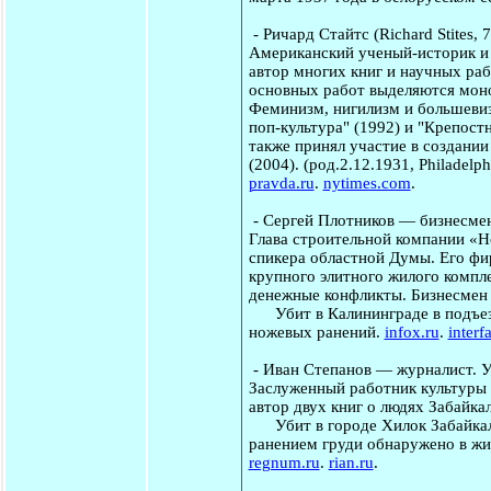
-
Ричард Стайтс
(Richard Stites,
Американский ученый-историк и 
автор многих книг и научных раб
основных работ выделяются моно
Феминизм, нигилизм и большевиз
поп-культура" (1992) и "Крепост
также принял участие в создании
(2004). (род.2.12.1931, Philadel
pravda.ru
.
nytimes.com
.
-
Сергей Плотников
— бизнесмен
Глава строительной компании «
спикера областной Думы. Его фи
крупного элитного жилого компле
денежные конфликты. Бизнесмен 
Убит в Калининграде в подъезд
ножевых ранений.
infox.ru
.
interf
-
Иван Степанов
— журналист. У
Заслуженный работник культуры 
автор двух книг о людях Забайка
Убит в городе Хилок Забайкаль
ранением груди обнаружено в жи
regnum.ru
.
rian.ru
.