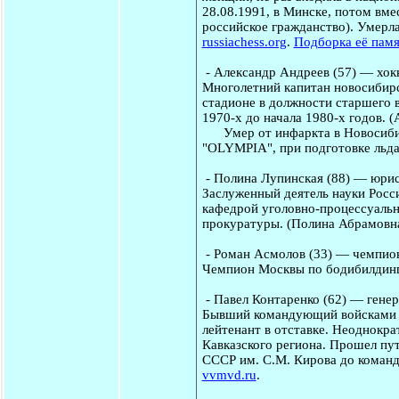
28.08.1991, в Минске, потом вме
российское гражданство). Умерла
russiachess.org
.
Подборка её памя
-
Александр Андреев
(57) — хокк
Многолетний капитан новосибирс
стадионе в должности старшего 
1970-х до начала 1980-х годов. 
Умер от инфаркта в Новосибир
"OLYMPIA", при подготовке льд
-
Полина Лупинская
(88) — юрис
Заслуженный деятель науки Росс
кафедрой уголовно-процессуаль
прокуратуры. (Полина Абрамовна
-
Роман Асмолов
(33) — чемпио
Чемпион Москвы по бодибилдингу
-
Павел Контаренко
(62) — генер
Бывший командующий войсками У
лейтенант в отставке. Неоднокр
Кавказского региона. Прошел пу
СССР им. С.М. Кирова до команд
vvmvd.ru
.