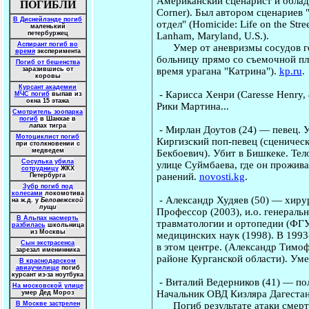
Американский сценарист и облад
ПОГИБЛИ
Corner). Был автором сценариев 
В Диснейлэнде погиб
отдел" (Homicide: Life on the St
маленький
петербуржец
Lanham, Maryland, U.S.).
Аспирант погиб во
Умер от аневризмы сосудов голо
время
эксперимента
больницу прямо со съемочной пл
Погиб от бешенства
время урагана "Катрина").
kp.ru
.
заразившись от
коровы
Курсант академии
-
Карисса Хенри
(Caresse Henry,
МЧС погиб
выпав из
окна 15 этажа
Рики Мартина...
Смотритель зоопарка
погиб
в Шанхае в
лапах тигра
-
Мирлан Доутов
(24) — певец. 
Мотоциклист погиб
Киргизский поп-певец (сценичес
при столкновении с
медведем
Бекбоевич). Убит в Бишкеке. Те
Сосулька убила
улице Суймбаева, где он прожив
сотрудницу
ЖКХ
ранений.
novosti.kg
.
Петербурга
Зубр погиб под
колесами
локомотива
-
Александр Худяев
(50) — хирур
на ж.д. у
Беловежской
пущи
Профессор (2003), и.о. генераль
В Альпах насмерть
травматологии и ортопедии (ФГУ
разбилась
школьница
из Москвы
медицинских наук (1998). В 199
Сын экстрасенса
в этом центре. (Александр Тимоф
зарезал именинника
районе Курганской области). Ум
В краснодарском
авиаучилище
погиб
курсант из-за ноутбука
-
Виталий Ведерников
(41) — по
На московской улице
Начальник ОВД Кизляра Дагестан
умер Дед Мороз
Погиб результате атаки смертни
В Москве застрелен