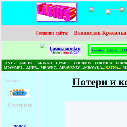
Владислав Красильн
Создание сайта:
Lasius.narod.ru
Главная
Школа
В М
“
School,
Ants
& Co”
ANT =…AMEISE…ARINKO…EMMET…FOURMIS…FORMICA…FUR
MIAMMEL…MIER…MRAVEC…MRAVENEC…MROWKA...
КAТКA...
=
МУ
Потери и к
Look main
Смотрите
ПОИСК