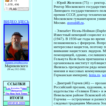
-
Юрий Железнов
(75) — ректор.
Ректор Московского государстве
Липецкого государственного поли
премии СССР, доктор технически
Московском гуманитарном универ
ВИДЕО ЗДЕСЬ
Москве.
gorod48.ru
.
-
Элизабет Ноэль-Нойман
(Daphn
Известный немецкий социолог и 
(1947). В 1930-ые годы во время
познакомилась с фюрером. Вопр
интересовал нацистов, поэтому 
внимание нацистских лидеров. М
помощницей, однако, сославшись 
Гельмута Коля была приглашена в
организовала институт публицист
Памяти профессора
Мариковского
Являлась президентом ряда неме
(96 лет, 1912-2008)
мнения и массовых коммуникаций.
Германская империя).
lenta.ru
.
we
-
Дмитрий Горчев
(46) — прозаи
ССЫЛКИ
Российский прозаик, художник, и
Los Angeles Times
издательства «Геликон Плюс» и 
Obituaries
The New York Times
Невельском районе Псковской об
ИТОГИ
Горчева — остроумные и разнос
следовал традициям Михаила Зо
ИТОГИ 2009