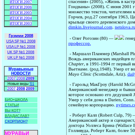
спасения» (2005), «Жизнь в каст
ИТОГИ 2007
Гондваны» (2008). С июня 2001 г
ИТОГИ 2006
множество текстов, читателями 
ИТОГИ 2005
Горчев, род.27 сентября 1963, Ц
ИТОГИ 2004
крыльце своего деревенского дом
ИТОГИ 2003
dimkin.livejournal.com
.
netslova.r
Грэмми 2008
-
Олег Рогозин
(80) —
гене
USA SP №1 2008
профессор.
USA LP №1 2008
UK SP №1 2008
-
Маршалл Пламмер
(Marshall P
UK LP №1 2008
Вождь американских индейцев пл
Chapter
, в 1991-1994 гг первый 
Вьетнаме. (род.1948). Умер от в
Муравьиные
НОВОСТИ
Mayo Clinic
(Scottsdale, Ariz).
dai
2007
2008
2009
Новые виды
'01
-
Гарольд МакГроу
(Harold McGra
2007
2008
2009
Американский менеджер и бывши
которое основано его дедушкой J
Умер у себя дома в Darien, Conn.
БИО+ШКОЛА
семейную корпорацию.
nytimes.
СТАТЬИ
ВЫ КОТ?
-
Роберт Калп
(Robert Culp, 79)
ВЛАДИСЛАВ?
Американский актер и сценарист,
СКОРПИОН?
доктора Уоллеса Брина (Wallace 
Голливуда, Роберт Калп, более 5
МУРАВЬИ