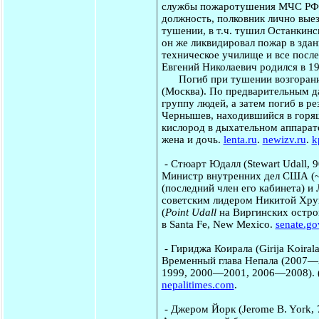
службы пожаротушения МЧС РФ п
должность, полковник лично выез
тушении, в т.ч. тушил Останкин
он же ликвидировал пожар в здан
техническое училище и все пос
Евгений Николаевич родился в 19
Погиб при тушении возгорания в
(Москва). По предварительным д
группу людей, а затем погиб в р
Чернышев, находившийся в горяще
кислород в дыхательном аппарате
жена и дочь.
lenta.ru
.
newizv.ru
.
k
-
Стюарт Юдалл
(Stewart Udall, 
Министр внутренних дел США (~
(последний член его кабинета) и
советским лидером Никитой Хру
(
Point Udall
на Виргинских острова
в Santa Fe, New Mexico.
senate.go
-
Гириджа Коирала
(Girija Koira
Временный глава Непала (2007—
1999, 2000—2001, 2006—2008). (
nepalitimes.com
.
-
Джером Йорк
(Jerome B. York,