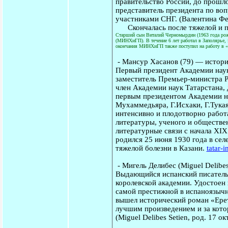
правительство России, до прошл
представитель президента по воп
участниками СНГ. (Валентина Ф
Скончалась после тяжелой и п
Старший сын Виталий Черномырдин (1963 года рож
(МИНХиГП). В течение 6 лет работал в Заполярье, 
окончания МИНХиГП также поступил на работу в «
-
Мансур Хасанов
(79) — истори
Первый президент Академии нау
заместитель Премьер-министра Р
член Академии наук Татарстана, 
первым президентом Академии на
Мухаммедьяра, Г.Исхаки, Г.Тука
интенсивно и плодотворно работа
литературы, ученого и обществен
литературные связи с начала ХI
родился 25 июня 1930 года в сел
тяжелой болезни в Казани.
tatar-i
-
Мигель Делибес
(Miguel Delibe
Выдающийся испанский писатель,
королевской академии. Удостоен 
самой престижной в испаноязычн
вышел исторический роман «Ерет
лучшим произведением и за кото
(Miguel Delibes Setien, род. 17 о