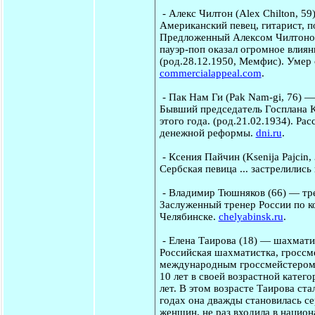
-
Алекс Чилтон
(Alex Chilton, 59
Американский певец, гитарист, 
Предложенный Алексом Чилтоном 
пауэр-поп оказал огромное влиян
(род.28.12.1950, Мемфис). Умер
commercialappeal.com
.
-
Пак Нам Ги
(Pak Nam-gi, 76) —
Бывший председатель Госплана К
этого года. (род.21.02.1934). Р
денежной реформы.
dni.ru
.
-
Ксения Пайчин
(Ksenija Pajcin
Сербская певица ... застрелились
-
Владимир Тюшняков
(66) — тр
Заслуженный тренер России по к
Челябинске.
chelyabinsk.ru
.
-
Елена Таирова
(18) — шахматис
Российская шахматистка, гроссме
международным гроссмейстером 
10 лет в своей возрастной катег
лет. В этом возрасте Таирова ст
годах она дважды становилась с
женщин, не раз входила в нацио