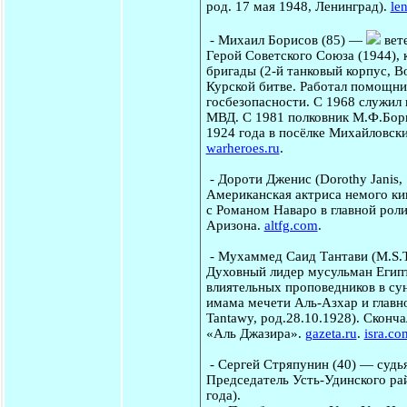
род. 17 мая 1948, Ленинград).
len
-
Михаил Борисов
(85) —
вете
Герой Советского Союза (1944), 
бригады (2-й танковый корпус, В
Курской битве. Работал помощни
госбезопасности. С 1968 служил 
МВД. С 1981 полковник М.Ф.Бори
1924 года в посёлке Михайловски
warheroes.ru
.
-
Дороти Дженис
(Dorothy Janis
Американская актриса немого кин
с Романом Наваро в главной роли
Аризона.
altfg.com
.
-
Мухаммед Саид Тантави
(M.S.
Духовный лидер мусульман Египт
влиятельных проповедников в сун
имама мечети Аль-Азхар и главн
Tantawy, род.28.10.1928). Сконч
«Аль Джазира».
gazeta.ru
.
isra.co
-
Сергей Стряпунин
(40) — судь
Председатель Усть-Удинского рай
года).