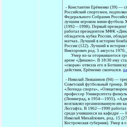
-
Константин Ерёменко
(39) — с
Российский спортсмен, подполко
Федерального Собрания Российск
лучшим игроком мини-футбола XX
(1992—1998). Первый президент 
работал президентом МФК «Дина
обладатель кубка России, облад
матчах. Лучший в истории бомб
России (122). Лучший в истории
Викторович род. 5 августа 1970,
Умер из-за оторвавшегося тромб
арене «Динамо». В 18:30 ему ста
«скорая» отвезла его в Боткинс
действия, Ерёменко скончался.
ga
-
Николай Люкшинов
(94) — тре
Советский футбольный тренер. В
«Легенда спорта», «Олицетворен
профессор Университета физкуль
(Ленинград, в 1954—1955), «Ад
возглавлял организованную им ка
Лесгафта. В 1962—1990 работал 
среди учившихся на кафедре — 
Николай Михайлович, род. 15 (2
Костромская губерния). Умер в г