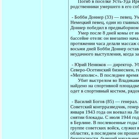
Погиб в поселке Усть-Уда Ирку
родственники умершего в его со
-
Бобби Доннер
(33) — певец. У
Немецкий певец, один из главных
Доннер победил в предвыборном 
Умер после 8 дней комы от инфа
бассейне отеля: он внезапно нача
протяжении часа делали массаж с
восьми дней Бобби Доннер остава
неудачного выступления, когда з
-
Юрий Ненюков
— директор. Уб
Северо-Осетинский бизнесмен, г
«Мегаполис». В последнее время
Убит выстрелом во Владикавказ
найдено на спортивной площадке
одет в спортивный костюм, рядо
-
Василий Богов
(85) — генерал.
Советский контрразведчик, генер
января 1943 года он воевал на Л
снятии блокады. С июля 1944 го
в Берлине. В послевоенные годы 
группе советских войск, служил
областях, в последнем он прошел
безопасности, бывший начальник