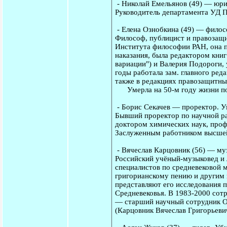
-
Николай Емельянов
(49) — юри
Руководитель департамента УД П
-
Елена Ознобкина
(49) — филос
Философ, публицист и правозащи
Института философии РАН, она п
наказания, была редактором кни
вариации") и Валерия Подороги,
годы работала зам. главного ред
также в редакциях правозащитны
Умерла на 50-м году жизни пос
-
Борис Секачев
— проректор. Ум
Бывший проректор по научной ра
доктором химических наук, про
Заслуженным работником высше
-
Вячеслав Карцовник
(56) — му
Российский учёный-музыковед и 
специалистов по средневековой 
григорианскому пению и другим 
представляют его исследования 
Средневековья. В 1983-2000 сотр
— старший научный сотрудник От
(Карцовник Вячеслав Григорьевич