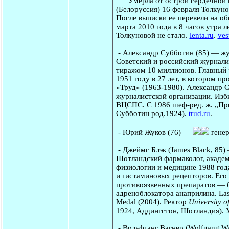
Умерла от острой сердечной не
(Белоруссия) 16 февраля Толкун
После выписки ее перевели на об
марта 2010 года в 8 часов утра 
Толкуновой не стало.
lenta.ru
.
ves
-
Александр Субботин
(85) — жу
Советский и российский журналис
тиражом 10 миллионов. Главный 
1951 году в 27 лет, в котором пр
«Труд» (1963-1980). Александр 
журналистской организации. Изб
ВЦСПС. С 1986 шеф-ред. ж. „Про
Субботин род.1924).
trud.ru
.
-
Юрий Жуков
(76) —
генер
-
Джеймс Блэк
(James Black, 85)
Шотландский фармаколог, академ
физиологии и медицине 1988 год
и гистаминовых рецепторов. Его 
противоязвенных препаратов — б
адреноблокатора анаприлина. Laske
Medal (2004). Ректор
University 
1924, Аддингстон, Шотландия). 
-
Вольфганг Вагнер
(Wolfgang Wa