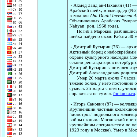
-
Ахмед Зайд ан-Нахайян
(41) —
Арабский шейх, миллиардер (№27
компании
Abu Dhabi Investment Au
Объединенных Арабских Эмирато
Nahyan, род. 1968 года).
Погиб в Марокко, разбившись во
шейха найдено около Рабата 30 
-
Дмитрий Бутырин
(76) — архит
Активный борец с небоскрёбами 
охране культурного наследия Со
секции реставраторов петербургс
Дмитрий Бутырин занимался изу
Дмитрий Александрович родился 
Умер 26 марта около 7 часов ут
тяжело болел, у него постоянно 
сумели. 25 марта с ним случился
справиться не сумел.
fontanka.ru
.
-
Игорь Санович
(87) — коллекци
Крупнейший частный коллекционе
"монстров" подпольного коллекци
войны окончил Московский инстит
крупнейшим специалистом по пер
1923 году в Москве). Умер в Мос