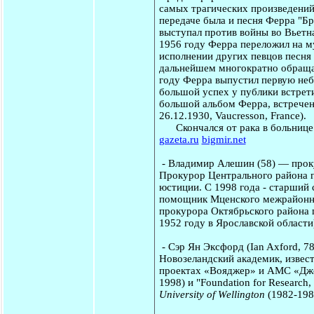
самых трагических произведений
передаче была и песня Ферра "Б
выступал против войны во Вьетн
1956 году Ферра переложил на м
исполнении других певцов песня
дальнейшем многократно обращал
году Ферра выпустил первую неб
большой успех у публики встрет
большой альбом Ферра, встреченн
26.12.1930, Vaucresson, France).
Скончался от рака в больнице 
gazeta.ru
bigmir.net
-
Владимир Алешин
(58) — прок
Прокурор Центрального района го
юстиции. С 1998 года - старший
помощник Мценского межрайонног
прокурора Октябрьского района 
1952 году в Ярославской области
-
Сэр Ян Эксфорд
(Ian Axford, 
Новозеландский академик, извес
проектах «Вояджер» и АМС «Джот
1998) и "Foundation for Research
University of Wellington
(1982-198