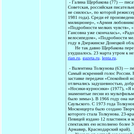
-
Галина Щербакова
(77) — писа
Советская, российская писательни
не снилось», по которой режисс
1981 года). Среди её произведен
милиционер», «Армия любовников
«Подробности мелких чувств», «
Гансовна уже скончалась», «Радо
велосипедом», «Подробности мел
году в Дзержинске Донецкой обл
Не так давно Щербакова перене
ухудшалось. 23 марта утром к не
rian.ru
.
gazeta.ru
.
lenta.ru
.
-
Валентина Толкунова
(63) — п
Самый искренний голос России. 
заставке передачи «Спокойной н
отличались задушевностью, добр
«Носики-курносики» (1977), «Я 
знаменитые песни из мультфильм
было зимы»). В 1966 году она н
Саульского. С 1973 года Толкуно
Москонцерта было создано Твор
которого стала Толкунова. 23-кр
Певицей издано 12 пластинок и 
спектаклях ею исполнено более 3
Армавир, Краснодарский край).