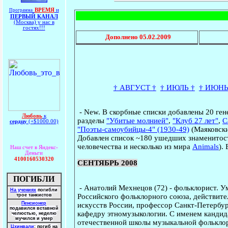
ВРЕМЯ
и
Программа
ПЕРВЫЙ КАНАЛ
(Москва) у нас в
гостях!!!
Дополнено
05.02.2009
† АВГУСТ †
† ИЮЛЬ †
† ИЮНЬ
-
New
.
В скорбные списки добавлены 20 ген
Любовь
к
разделы
"Убитые молнией"
,
"Клуб 27 лет"
,
С
сердцу
(+$1000.00)
"Поэты-самоубийцы-4" (1930-49)
(Маяковски
Добавлен список ~180 ушедших знаменитост
человечества и несколько из мира
Animals
).
Наш счет в Яндекс-
Деньги
4100160530320
СЕНТЯБРЬ 2008
ПОГИБЛИ
-
Анатолий Мехнецов
(72) - фольклорист. У
На учениях
погибли
Российского фольклорного союза, действите
трое танкистов
Пенсионер
искусств России, профессор Санкт-Петербург
подавился вставной
кафедру этномузыкологии. С именем кандид
челюстью, неделю
мучился и умер
отечественной школы музыкальной фольклори
Цхинвали
: погиб на