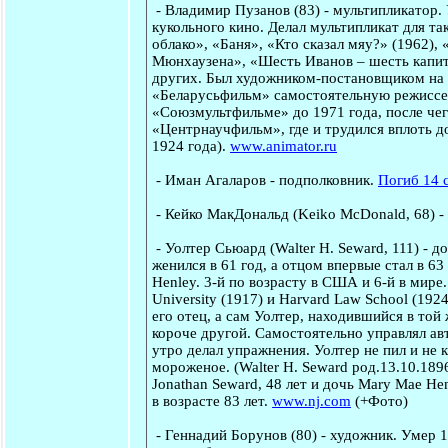
-
Владимир Пузанов
(83) - мультипликатор.
кукольного кино. Делал мультипликат для т
облако», «Баня», «Кто сказал мяу?» (1962)
Мюнхаузена», «Шесть Иванов – шесть капита
других. Был художником-постановщиком на к
«Беларусьфильм» самостоятельную режиссе
«Союзмультфильме» до 1971 года, после че
«Центрнаучфильм», где и трудился вплоть д
1924 года).
www.animator.ru
-
Иман Агаларов
- подполковник.
Погиб 14 
-
Кейко МакДональд
(Keiko McDonald, 68) -
-
Уолтер Сьюард
(Walter H. Seward, 111) - 
женился в 61 год, а отцом впервые стал в 63
Henley. 3-й по возрасту в США и 6-й в мире.
University (1917) и Harvard Law School (192
его отец, а сам Уолтер, находившийся в той
короче другой. Самостоятельно управлял авт
утро делал упражнения. Уолтер не пил и не 
мороженое. (Walter H. Seward род.13.10.189
Jonathan Seward, 48 лет и дочь Mary Mae Henl
в возрасте 83 лет.
www.nj.com
(+Фото)
-
Геннадий Борунов
(80) - художник. Умер 