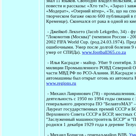
знал 11 языков. Свободно владел польским,
повести и рассказы: «Хто ти?», «Зараз і зав
«Модерат», «Озерний вітер», «Те, що на спод
творческом багаже около 600 публикаций в 
Кременце). Скончался от рака в одной из ки
-
Джейкоб Лекхето
(Jacob Lekgetho, 34) - ф
"Локомотив (Москва)" (чемпион России - 2
2002 FIFA World Cup. (род.24.03.1974). Пр
ошибочными. Умер после долгой болезни 9 с
умер от СПИДа).
www.football365.co.za
-
Илья Касрадзе
- майор. Убит 9 сентября.
З
милиции Промышленного РОВД Северной Осе
части МВД РФ по РСО-Алании. И.Касрадзе н
автомашины был открыт огонь из автомата К
www.regions.ru
-
Михаил Лавринович
(78) - промышленник.
деятельность с 1950 по 1994 годы связана 
генерального директора ПО "БелавтоМАЗ" 
Лауреат государственных премий СССР и Б
Верховного Совета СССР и БССР, местных 
"Заслуженный машиностроитель БССР" и "П
родился 1 декабря 1929 года в деревне Тел
-
Михаил Борисов
- генерал-майор ВДВ.
Уме