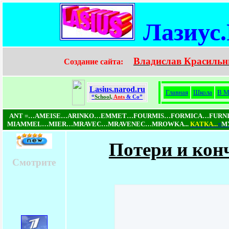
Лазиус
Владислав Красильн
Создание сайта:
Lasius.narod.ru
Главная
Школа
В М
“
School,
Ants
& Co”
ANT =…AMEISE…ARINKO…EMMET…FOURMIS…FORMICA…FUR
MIAMMEL…MIER…MRAVEC…MRAVENEC…MROWKA...
КAТКA...
=
МУ
Потери и кон
Смотрите