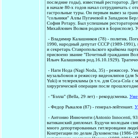
последние годы), известный ресторатор. Де
в начале 80-х годов начал сотрудничать с о
гастрольные туры. Он первым вывез за гран
"сольники" Аллы Пугачевой в Западном Берл
София Ротару. Был успешным ресторатором.
Михайлович Волков родился в Борисполе). У
-
Владимир Калашников
(78) - политик. Пог
1990, народный депутат СССР (1989-1991),
и секретарь Ставропольского крайкома парт
присвоено звание "Почетный гражданин Вол
Ильич Калашников род.16.10.1929). Трагиче
-
Наги Нода
(Nagi Noda, 35) - режиссер. Ум
музальбомов и режиссер видеоклипов (для Scis
Yuki) и телерекламы (в т.ч. для Coca-Cola с
хирургической операции после прошлогодне
-
"Бэлла"
(Bella, 29 лет) - рекордсменка.
Уме
-
Федор Рыкалов
(87) - генерал-лейтенант.
У
-
Антонио Инноченти
(Antonio Innocenti, 9
ватиканский дипломат. Будучи молодым свя
много депортированных гитлеровцами людей
Конгрегации по делам Духовенства (1986-1