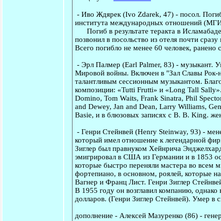
-
Иво Ждярек
(Ivo Zdarek, 47) - посол. Пог
института международных отношений (МГИМО
Погиб в результате теракта в Исламабаде, к
позвонил в посольство из отеля почти сразу 
Всего погибло не менее 60 человек, ранено
-
Эрл Палмер
(Earl Palmer, 83) - музыкант. 
Мировой войны. Включен в "Зал Славы Рок-н-
талантливым сессионным музыкантом. Благо
композиции: «Tutti Frutti» и «Long Tall Sall
Domino, Tom Waits, Frank Sinatra, Phil Specto
and Dewey, Jan and Dean, Larry Williams, Gen
Basie, и в блюзовых записях с B. B. King. же
-
Генри Стейнвей
(Henry Steinway, 93) - ме
который имел отношение к легендарной фир
Зиглер был правнуком Хейнрича Энджелхарда
эмигрировал в США из Германии и в 1853 о
которые быстро переняли мастера во всем м
фортепиано, в основном, роялей, которые н
Вагнер и Франц Лист. Генри Зиглер Стейнве
В 1955 году он возглавил компанию, однако 
долларов. (Генри Зиглер Стейнвей). Умер в 
дополнение
-
Алексей Мазуренко
(86) - ген