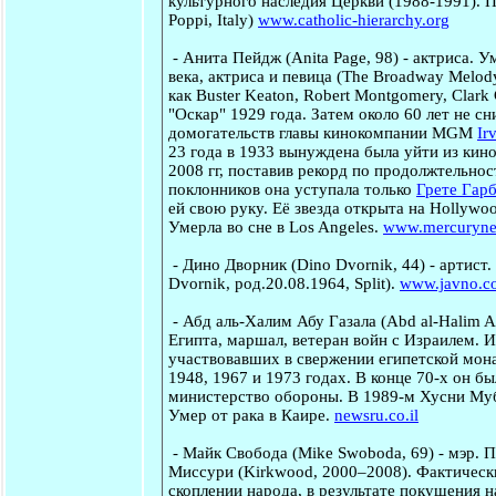
культурного наследия Церкви (1988-1991). П
Poppi, Italy)
www.catholic-hierarchy.org
-
Анита Пейдж
(Anita Page, 98) - актриса. 
века, актриса и певица (The Broadway Melody
как Buster Keaton, Robert Montgomery, Cla
"Оскар" 1929 года. Затем около 60 лет не сн
домогательств главы кинокомпании MGM
Ir
23 года в 1933 вынуждена была уйти из кино
2008 гг, поставив рекорд по продолжтельнос
поклонников она уступала только
Грете Гар
ей свою руку. Её звезда открыта на Hollywoo
Умерла во сне в Los Angeles.
www.mercuryn
-
Дино Дворник
(Dino Dvornik, 44) - артист
Dvornik, род.20.08.1964, Split).
www.javno.c
-
Абд аль-Халим Абу Газала
(Abd al-Halim A
Египта, маршал, ветеран войн с Израилем. 
участвовавших в свержении египетской мона
1948, 1967 и 1973 годах. В конце 70-х он б
министерство обороны. В 1989-м Хусни Муба
Умер от рака в Каире.
newsru.co.il
-
Майк Свобода
(Mike Swoboda, 69) - мэр. 
Миссури (Kirkwood, 2000–2008). Фактическ
скоплении народа, в результате покушения н