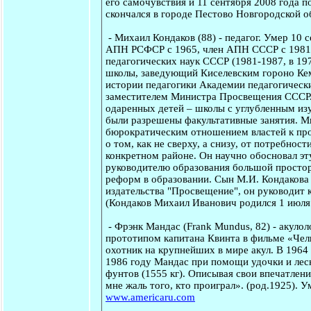
его самочувствия и 11 сентября 2008 года 
скончался в городе Пестово Новгородской о
-
Михаил Кондаков
(88) - педагог. Умер 10 
АПН РСФСР с 1965, член АПН СССР с 1981)
педагогических наук СССР (1981-1987, в 197
школы, заведующий Киселевским гороно Кем
истории педагогики Академии педагогических 
заместителем Министра Просвещения СССР. П
одаренных детей – школы с углубленным изу
были разрешены факультативные занятия. М
бюрократическим отношением властей к про
о том, как не сверху, а снизу, от потребно
конкретном районе. Он научно обосновал эт
руководителю образования большой простор
реформ в образовании. Сын М.И. Кондакова
издательства "Просвещение", он руководит 
(Кондаков Михаил Иванович родился 1 июля 
-
Фрэнк Мандас
(Frank Mundus, 82) - акулол
прототипом капитана Квинта в фильме «Челю
охотник на крупнейших в мире акул. В 1964
1986 году Мандас при помощи удочки и лес
фунтов (1555 кг). Описывая свои впечатлени
мне жаль того, кто проиграл». (род.1925). 
www.americaru.com