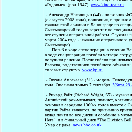
«Рядовые». (род.1947).
www.kino-teatr.ru
-
Александр Hаговицын
(44) - полковник ФС
(с августа 2008 года), полковник, в прошл
гражданской авиации в Ленинграде по специ
Сыктывкарский госуниверситет по специаль
все ступени оперативной работы. Служил н
марта 2004 года - начальник оперативного у
Сыктывкаре).
Погиб в ходе спецоперации в селении Вер
в ходе спецоперации погибли четверо сотру
получили ранения. После гибели при невыя
Евлоева, родственники погибшего объявили
силовых структур.
www.kp.ru
-
Оксана Аплекаева
(31) - модель.
Телеведущ
года. Опознана только 7 сентября.
Убита 29 
-
Ричард Райт
(Richard Wright, 65) - музыка
Английский рок-музыкант, пианист, клавишни
основал в середине 1960-х годов вместе с
партии Райта являются, по признанию критик
вклад почти во все диски и особенно в музы
Here", и в финальный диск "The Division Bell
Умер от рака.
news.bbc.co.uk