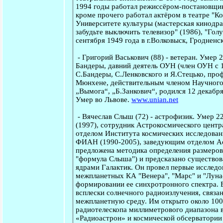
1994 годы работал режиссёром-постановщик
кроме прочего работал актёром в театре "К
Университете культуры (мастерская кинодра
забудьте выключить телевизор" (1986), "Голу
сентября 1949 года в г.Волковыск, Гродненс
-
Григорий Васькович
(88) - ветеран. Умер 
Бандеры, давний деятель ОУН (член ОУН с 1
С.Бандеры, С.Ленковского и Я.Стецько, про
Мюнхене, действительным членом Научного 
„Вымога“, „Б.Занкович“, родился 12 декабря
Умер во Львове.
www.unian.net
-
Вячеслав Слыш
(72) - астрофизик. Умер 2
(1997), сотрудник Астрокосмического центра
отделом Института космических исследован
ФИАН (1990-2005), заведующим отделом Ас
предложена методика определения размеров 
"формула Слыша") и предсказано существов
ядрами Галактик. Он провел первые исслед
межпланетных КА "Венера", "Марс" и "Луна-1
формировании ее синхротронного спектра. 
всплески солнечного радиоизлучения, связа
межпланетную среду. Им открыто около 100 
радиотелескопа миллиметрового диапазона 
«Радиоастрон» и космической обсерватории