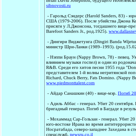
Brian David Josephson, будущего Нобелевского
sibnovosti.ru
-
Гарольд Сэндерс
(Harold Sanders, 83) - юр
США (1979-2006). После убийства Джона Ке
присяги у Л.Джонсона, тогдашнего вице-през
Barefoot Sanders Jr., род.1925).
www.dallasn
-
Дингири Виджетунга
(Dingiri Banda Wijetu
министр Шри-Ланки (1989–1993). (род.15.0
-
Нэппи Браун
(Nappy Brown, 78) - певец. У
влиянием музыки госпел) и один из родонач
R&B. Среди его хитов песни 1955 года "Don't
представителем 1-й волны негритянской поп-
Richard, Chuck Berry, Fats Domino. (Nappy Br
www.piedmonttalent.com
-
Айдар Санашкин
(40) - вице-мэр.
Погиб 20
-
Адиль Аббас
- генерал. Убит 20 сентября.
бригадный генерал. Погиб в Багдаде в резул
-
Мохаммад Сар-Гользаи
- генерал. Убит 20
юго-востоке Ирана во время антитеррорист
Носратабада, северо-западнее Захедана в ст
спецслужб.
newsru.co.il