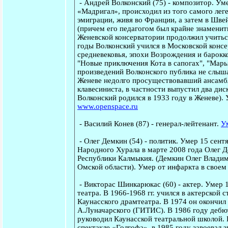
-
Андрей Волконский
(75) - композитор. Ум
«Мадригал», происходил из того самого лег
эмиграции, живя во Франции, а затем в Шве
(причем его педагогом был крайне знаменит
Женевской консерватории продолжил учиться
годы Волконский учился в Московской конс
средневековья, эпохи Возрождения и барокк
"Новые приключения Кота в сапогах", "Марь
произведений Волконского публика не слышал
Женеве недолго просуществовавший ансамбль
клавесиниста, в частности выпустил два д
Волконский родился в 1933 году в Женеве).
www.openspace.ru
-
Василий Конев
(87) - генерал-лейтенант.
У
-
Олег Демкин
(54) - политик. Умер 15 сент
Народного Хурала в марте 2008 года Олег Д
Республики Калмыкия. (Демкин Олег Владим
Омской области). Умер от инфаркта в своем
-
Викторас Шинкарюкас
(60) - актер. Умер 
театра. В 1966-1968 гг. учился в актерской
Каунасского драмтеатра. В 1974 он окончил
А.Луначарского (ГИТИС). В 1986 году дебют
руководил Каунасской театральной школой. В
спектакле «Голгофа», в 1985 году завоевал 