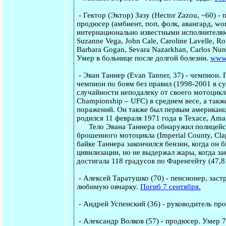
-
Гектор (Эктор) Зазу
(Hector Zazou, ~60) -
продюсер (амбиент, поп, фолк, авангард, wo
интернационально известными исполнителями:
Suzanne Vega, John Cale, Caroline Lavelle, R
Barbara Gogan, Sevara Nazarkhan, Carlos Nun
Умер в больнице после долгой болезни.
www.
-
Эван Таннер
(Evan Tanner, 37) - чемпион.
чемпион по боям без правил (1998-2001 в су
случайности неподалеку от своего мотоцикла
Championship – UFC) в среднем весе, а так
поражений. Он также был первым американце
родился 11 февраля 1971 года в Техасе, Amari
Тело Эвана Таннера обнаружил полицейски
брошенного мотоцикла (Imperial County, Clap
байке Таннера закончился бензин, когда он
цивилизации, но не выдержал жары, когда за
достигала 118 градусов по Фаренгейту (47,8
-
Алексей Таратушко
(70) - пенсионер,
заст
любимую овчарку.
Погиб 7 сентября.
-
Андрей Успенский
(36) - руководитель пр
-
Александр Волков
(57) - продюсер. Умер 