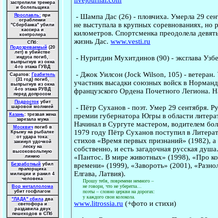
застрелили тренера
и болельщика
-
Шампа Дас
(26) - пловчиха. Умерла 29 се
Ярославль:
при
ограблении
не выступала в крупных соревнованиях, но р
"Сбербанка" убили
кассира и
километров. Спортсменка преодолела девять 
контролера
жизнь Дас.
www.vesti.ru
СПб:
Подозреваемый
(20
лет) в убийстве
-
Нуритдин Мухитдинов
(90) - эксглава Уз
индуса погиб,
выпрыгнув из окна
4-го этажа ГУВД
-
Джок Уилсон
(Jock Wilson, 105) - ветеран
Саратов:
Грабитель
(31 год) погиб,
участник высадки союзных войск в Норманд
выпрыгнув из окна
4-го этажа РУВД
французского Ордена Почетного Легиона. На
перед допросом
Подросток
убит
-
Пётр Суханов
- поэт. Умер 29 сентября.
Ру
шаровой молнией
премии губернатора Югры в области литерат
Казань
: трезвая жена
зарезала мужа
Начинал в Сургуте мастером, водителем бо
Москвич
погиб в
1979 году Пётр Суханов поступил в Литерат
Крыму на рыбалке
от удара тока:
стихов «Время первых признаний» (1982), а 
закинул удочкой
леску на
собственно, и есть загадочная русская душа
высоковольтную
«Пантос. В мире животных» (1998), «Про ко
линию
времени» (1999), «Завороть» (2001), «Разно
Безработный
убил
прапорщика
Елгава, Латвия).
милиции и ранил 4
человека
Прошу тебя, повремени немного –
не говори, что не уберегла…
Вор металлолома
поэты – словно церкви на дорогах:
убит госфлагом
у каждого свои колокола.
"ЛАДА" сбила
два
www.litrossia.ru
(+фото и стихи)
светофора и
раздавила двух
пешеходов в СПб