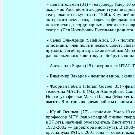
-
Лев Гительман
(81) - театровед. Умер 10 
академик Российской академии гуманитарных
театрального искусства (с 1960). Крупнейш
актерского искусства, создатель фундамента
новаторских, неординарных спектаклях совр
театре. (Лев Иосифович Гительман родился 1
-
Салех Эль-Ариди
(Saleh Aridi, 50) - полит
оппозиции, член политического совета Лива
друзов). Погиб при взрыве автомобиля Merce
расположенного к востоку от Бейрута, когд
-
Александр Баран
(25) - журналист ИТАР-
-
Владимир Захаров
- чемпион мира, скалол
-
Флориан Гёбель
(Florian Goebel, 35) - физ
телескопа MAGIC II (Major Atmospheric Gam
Института физики Макса Планка (Мюнхен). Зн
высоты 8 метров во время работы с линзами
-
Юрий Осипьян
(77) - академик. Умер 10 с
профессор МГУ (зав.кафедрой физики твердо
в 37 лет), научный руководитель Института 
1973-2002 — директора института). В 1988
президиума РАН, с 2001 года — советником