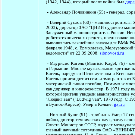
(1942, 1944),
который после войны был
дире
-
Александр Половинкин
(55) - генерал, со
-
Валерий Суслов
(60) - машиностроитель. 
2003), директор ЗАО "ЦНИИ судового машин
Заслуженный машиностроитель России. Непо
робототехнических средств, предназначенны
выполнялись важнейшие заказы для ВМФ РФ, 
февраля 1948, с. Ермолаевка, Мелеузовский
ведомости" от 22.09.2008.
sibnovosti.ru
-
Маурисио Кагель
(Mauricio Kagel, 76) - к
в Германии. Многие музыкальные критики н
Кагель, наряду со Штокгаузеном и Ксенакис
Кагель происходит из семьи эмигрантов из 
материнской линии погибли, Помимо компози
как дирижер и кинорежиссер. В 1971 году вы
которой зрители увидели авангардистские у
"Людвиг ван" ("Ludwig van", 1970 год). С 1
в Буэнос-Айресе). Умер в Кельне.
gzt.ru
-
Николай Буше
(91) - триболог. Умер 17 се
войны, доктор технических наук, заслуженн
Совета Министров СССР, лауреат междунаро
главный научный сотрудник ОАО «ВНИИЖТ».
материаловедения. Н. А. Буше — почетный 