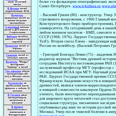
более ста фольклорно-этнографических экс
мине 13-летний
пастух
Санкт-Петербурге.
www.tvkultura.ru
www.pln
В Москве
погиб
подполковник ФСБ
-
Василий Грязев
(80) - конструктор. Умер 
Водитель
эвакуатора погиб во
стрелкового вооружения, с 1966 Главный к
время погрузки
Конструкторского бюро приборостроения), 
автомобиля
университета. На сегодняшний день в наше
6 месячный
малыш
погиб в ДТП вместе с
любом военном носителе - БМП, самолете и 
2 взрослыми
СССР (1968, 1976). Лауреат Государственны
Бабушка
погибла
вместе с годовалой
ТулГу. Вторая сноха Елена - заведующая ка
внучкой
России по волейболу. (Василий Петрович Гря
Подросток
погиб от
взрыва
металлолома
-
Григорий Бонгард-Левин
(75) - академик 
Сварщик
погиб от
сильных ожогов
редактор журнала "Вестник древней истории
Водитель
"Мазды"
сотрудник Института востоковедения РАН 
протаранил
заслуженный профессор МГУ (профессор с 1
"Хаммер" и погиб
исследований ИСАА при МГУ. Научный руко
Три
кавказца
убили
милиционера (25
РАН. Лауреат Государственной премии СССР
лет) в Москве около
магазина
Французскую Академию искусств и изящной
Колдовство
на
древностей, являлся членом-корреспондент
футбольном матче
привело к гибели 11
и изящной словесности кавалером Ордена П
человек
ученого, были многократно переиздававшая 
В Грозном
двух
для широкого круга читателей стал доступен
милиционеров
застрелили в
социальная структура, письменное наследие
магазине
опубликовал ряд книг по истории русской э
В финале
баскетбольного
Москва). Умер после тяжелой болезни в аме
чемпионата в
Филадельфии
livejournal.com