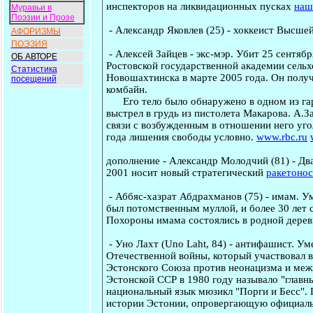
инспекторов на ликвидационных пусках
наш
Муравьи в
Поэзии и Прозе
-
Александр Яковлев
(25) - хоккеист Высше
АФОРИЗМЫ
ПОЭЗИЯ
-
Алексей Зайцев
- экс-мэр. Убит 25 сентяб
ОБ АВТОРЕ
Ростовской государственной академии сель
Статистика
Новошахтинска в марте 2005 года. Он получ
посещений
комбайн.
Его тело было обнаружено в одном из гар
выстрел в грудь из пистолета Макарова. А.
связи с возбужденным в отношении него уго
года лишения свободы условно.
www.rbc.ru
дополнение
-
Александр Молодчий
(81) - Дв
2001 носит новый стратегический
ракетонос
-
Аббяс-хазрат Абдрахманов
(75) - имам. У
был потомственным муллой, и более 30 лет
Похороны имама состоялись в родной дерев
-
Уно Лахт
(Uno Laht, 84) - антифашист. Ум
Отечественной войны, который участвовал в
Эстонского Союза против неонацизма и меж
Эстонской ССР в 1980 году называло "глав
национальный язык мюзикл "Порги и Бесc". 
истории Эстонии, опровергающую официальну