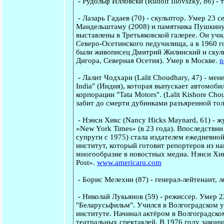
-
Рудольф Илловски
(Rudolf Illovszky, 86) -
-
Лазарь Гадаев
(70) - скульптор. Умер 23 с
Мандельштаму (2008) и памятника Пушкину 
выставлены в Третьяковской галерее. Он учи
Северо-Осетинского педучилища, а в 1960 г
были живописец Дмитрий Жилинский и скульп
Дигора, Северная Осетия). Умер в Москве.
n
-
Лалит Чодхари
(Lalit Choudhary, 47) - ме
India" (Индия), которая выпускает автомоб
корпорации "Tata Motors". (Lalit Kishore C
забит до смерти дубинками разъяренной то
-
Нэнси Хикс
(Nancy Hicks Maynard, 61) - ж
«New York Times» (в 23 года). Впоследствии
супруги с 1975) стала издателем ежедневно
институт, который готовит репортеров из 
многообразие в новостных медиа. Нэнси Хик
Post».
www.americaru.com
-
Борис Мелехин
(87) - генерал-лейтенант, 
-
Николай Лукьянов
(59) - режиссер. Умер 2
"Беларусьфильм". Учился в Волгоградском у
институте. Начинал актёром в Волгоградско
театральных спектаклей. В 1976 году закон