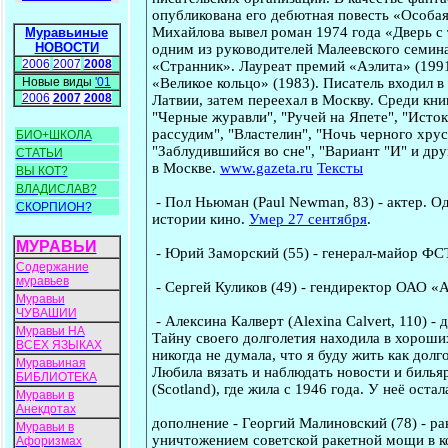
опубликована его дебютная повесть «Особая
Михайлова вывел роман 1974 года «Дверь с
Муравьиные
НОВОСТИ
одним из руководителей Малеевского семин
2006
2007
2008
«Странник». Лауреат премий «Аэлита» (1991)
«Великое кольцо» (1983). Писатель входил в
Новые виды
'01
2006
2007
2008
Латвии, затем переехал в Москву. Среди кн
"Черные журавли", "Ручей на Япете", "Исток
рассудим", "Властелин", "Ночь черного хрус
БИО+ШКОЛА
"Заблудившийся во сне", "Вариант "И" и др
СТАТЬИ
в Москве.
www.gazeta.ru
Тексты
ВЫ КОТ?
ВЛАДИСЛАВ?
-
Пол Ньюман
(Paul Newman, 83) - актер.
Од
СКОРПИОН?
истории кино.
Умер 27 сентября
.
МУРАВЬИ
-
Юрий Заморский
(55) - генерал-майор Ф
Содержание
муравьев
-
Сергей Куликов
(49) - гендиректор ОАО 
Муравьи
ЧУВАШИИ
-
Алексина Калверт
(Alexina Calvert, 110) 
Муравьи НА
Тайну своего долголетия находила в хороших
ВСЕХ ЯЗЫКАХ
никогда не думала, что я буду жить как долг
Муравьиная
Любила вязать и наблюдать новости и бильяр
БИБЛИОТЕКА
(Scotland), где жила с 1946 года. У неё оста
Муравьи в
Анекдотах
дополнение
-
Георгий Малиновский
(78) - р
Муравьи в
уничтожением советской ракетной мощи в ко
Афоризмах