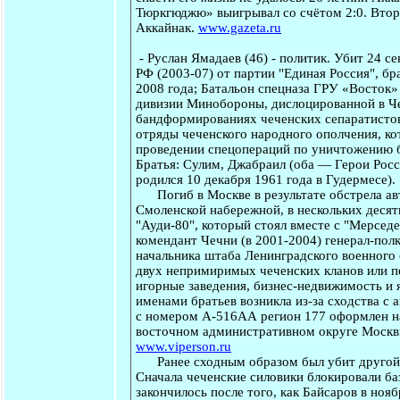
Тюркгюджю» выигрывал со счётом 2:0. Второ
Аккайнак.
www.gazeta.ru
-
Руслан Ямадаев
(46) - политик. Убит 24 с
РФ (2003-07) от партии "Единая Россия", б
2008 года; Батальон спецназа ГРУ «Восток» 
дивизии Минобороны, дислоцированной в Чеч
бандформированиях чеченских сепаратистов,
отряды чеченского народного ополчения, ко
проведении спецопераций по уничтожению б
Братья: Сулим, Джабраил (оба — Герои Росс
родился 10 декабря 1961 года в Гудермесе).
Погиб в Москве в результате обстрела авт
Смоленской набережной, в нескольких десят
"Ауди-80", который стоял вместе с "Мерсед
комендант Чечни (в 2001-2004) генерал-полк
начальника штаба Ленинградского военного 
двух непримиримых чеченских кланов или пе
игорные заведения, бизнес-недвижимость и 
именами братьев возникла из-за сходства с 
с номером А-516АА регион 177 оформлен н
восточном административном округе Моск
www.viperson.ru
Ранее сходным образом был убит другой ч
Сначала чеченские силовики блокировали ба
закончилось после того, как Байсаров в но