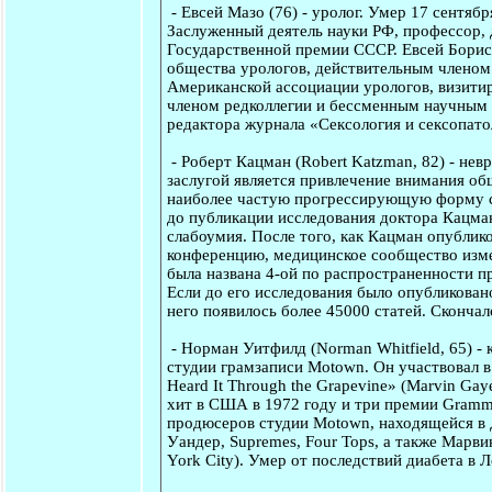
-
Евсей Мазо
(76) - уролог. Умер 17 сентябр
Заслуженный деятель науки РФ, профессор, 
Государственной премии СССР. Евсей Борис
общества урологов, действительным членом
Американской ассоциации урологов, визит
членом редколлегии и бессменным научным р
редактора журнала «Сексология и сексопато
-
Роберт Кацман
(Robert Katzman, 82) - нев
заслугой является привлечение внимания об
наиболее частую прогрессирующую форму ст
до публикации исследования доктора Кацман
слабоумия. После того, как Кацман опублик
конференцию, медицинское сообщество измен
была названа 4-ой по распространенности п
Если до его исследования было опубликован
него появилось более 45000 статей. Сконча
-
Норман Уитфилд
(Norman Whitfield, 65) -
студии грамзаписи Motown. Он участвовал в 
Heard It Through the Grapevine» (Marvin Gay
хит в США в 1972 году и три премии Gramm
продюсеров студии Motown, находящейся в 
Уандер, Supremes, Four Tops, а также Марвин
York City). Умер от последствий диабета в