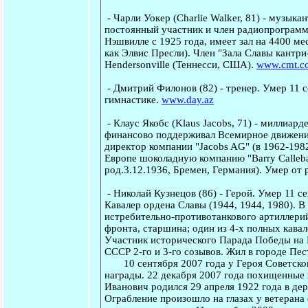
-
Чарли Уокер
(Charlie Walker, 81) - музыка
постоянный участник и член радиопрограмм
Нэшвилле с 1925 года, имеет зал на 4400 м
как Элвис Пресли). Член "Зала Славы кантри
Hendersonville (Теннесси, США).
www.cmt.c
-
Дмитрий Филонов
(82) - тренер. Умер 11 
гимнастике.
www.day.az
-
Клаус Якобс
(Klaus Jacobs, 71) - миллиард
финансово поддерживал Всемирное движение
директор компании "Jacobs AG" (в 1962-1982)
Европе шоколадную компанию "Barry Calleba
род.3.12.1936, Бремен, Германия). Умер от
-
Николай Кузнецов
(86) - Герой. Умер 11 с
Кавалер ордена Славы (1944, 1944, 1980). 
истребительно-противотанкового артиллерий
фронта, старшина; один из 4-х полных кава
Участник исторического Парада Победы на 
СССР 2-го и 3-го созывов. Жил в городе Пе
10 сентября 2007 года у Героя Советского
награды. 22 декабря 2007 года похищенные
Иванович родился 29 апреля 1922 года в де
Ограбление произошло на глазах у ветерана