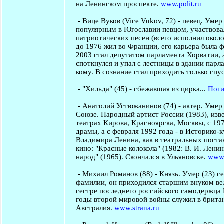
на Ленинском проспекте.
www.polit.ru
-
Вице Вуков
(Vice Vukov, 72) - певец. Умер
популярным в Югославии певцом, участвовал
патриотических песен (всего исполнил около
до 1976 жил во Франции, его карьера была 
2003 стал депутатом парламента Хорватии, 
споткнулся и упал с лестницы в здании парл
кому. В сознание стал приходить только спус
-
"Хильда"
(45) - сбежавшая из цирка...
Поги
-
Анатолий Устюжанинов
(74) - актер. Умер
Союзе. Народный артист России (1983), изве
театрах Кирова, Красноярска, Москвы, с 19
драмы, а с февраля 1992 года - в Историко-
Владимира Ленина, как в театральных поста
кино: "Красные колокола" (1982: В. И. Лени
народ" (1965). Скончался в Ульяновске.
www.
-
Михаил Романов
(88) - Князь. Умер (23) с
фамилии, он приходился старшим внуком ве
сестре последнего российского самодержца 
годы второй мировой войны служил в британ
Австралия.
www.strana.ru