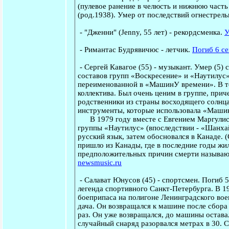
(пулевое ранение в челюсть и нижнюю часть 
(род.1938). Умер от последствий огнестрель
-
"Дженни"
(Jenny, 55 лет) - рекордсменка.
У
-
Римантас Будрявичюс
- летчик.
Погиб 6 се
-
Сергей Кавагое
(55) - музыкант. Умер (5) 
составов групп «Воскресение» и «Наутилус
переименованной в «МашинУ времени». В те
коллектива. Был очень ценим в группе, прич
родственники из страны восходящего солнц
инструменты, которые использовала «Маши
В 1979 году вместе с Евгением Маргулисом
группы «Наутилус» (впоследствии - «Шанхай»
русский язык, затем обосновался в Канаде. 
пришло из Канады, где в последние годы жи
предположительных причин смерти называют
newsmusic.ru
-
Салават Юнусов
(45) - спортсмен. Погиб 
легенда спортивного Санкт-Петербурга. В 1
боеприпаса на полигоне Ленинградского вое
дача. Он возвращался к машине после сбора 
раз. Он уже возвращался, до машины остава
случайный снаряд разорвался метрах в 30. 