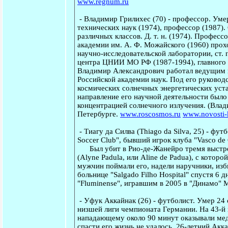
www.regnum.ru
-
Владимир Грилихес
(70) - профессор. Уме
технических наук (1974), профессор (1987)
различных классов. Д. т. н. (1974). Профе
академии им. А. Ф. Можайского (1960) прохо
научно-исследовательской лаборатории, ст. 
центра ЦНИИ МО РФ (1987-1994), главного 
Владимир Александрович работал ведущим 
Российской академии наук. Под его руковод
космических солнечных энергетических уста
направление его научной деятельности было
концентрацией солнечного излучения. (Влад
Петербурге.
www.roscosmos.ru
www.novosti-
-
Тиагу да Силва
(Thiago da Silva, 25) - фут
Soccer Club", бывший игрок клуба "Vasco de G
Был убит в Рио-де-Жанейро тремя выстрела
(Alyne Padula, или Aline de Padua), с котор
мужчин поймали его, надели наручники, изби
больнице "Salgado Filho Hospital" спустя 6 
"Fluminense", игравшим в 2005 в "Динамо" 
-
Уфук Аккайнак
(26) - футболист. Умер 24
низшей лиги чемпионата Германии. На 43-й 
нападающему около 90 минут оказывали мед
спасти его жизнь не удалось. 26-летний Ак