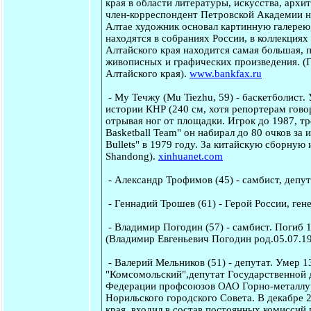
края в области литературы, искусства, арх
член-корреспондент Петровской Академии на
Алтае художник основал картинную галерею,
находятся в собраниях России, в коллекция
Алтайского края находится самая большая, 
живописных и графических произведения. (
Алтайского края).
www.bankfax.ru
-
Му Течжу
(Mu Tiezhu, 59) - баскетболист.
истории КНР (240 см, хотя репортерам говори
отрывая ног от площадки. Игрок до 1987, тр
Basketball Team" он набирал до 80 очков з
Bullets" в 1979 году. За китайскую сборную
Shandong).
xinhuanet.com
-
Александр Трофимов
(45) - самбист, деп
-
Геннадий Трошев
(61) - Герой России, ген
-
Владимир Погодин
(57) - самбист. Погиб 
(Владимир Евгеньевич Погодин род.05.07.19
-
Валерий Мельников
(51) - депутат. Умер 1
"Комсомольский",депутат Государственной д
Федерации профсоюзов ОАО Горно-металлур
Норильского городского Совета. В декабре 
края, входил в состав постоянных комиссий