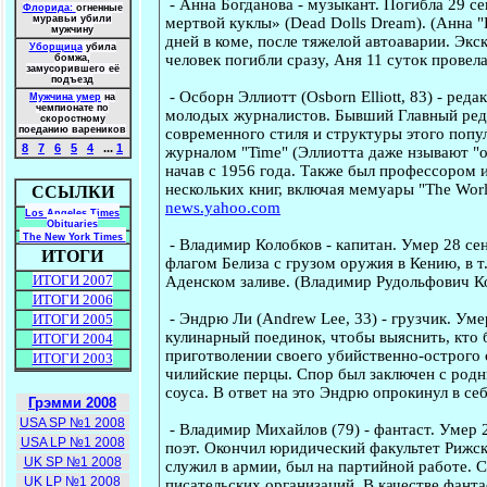
-
Анна Богданова
- музыкант. Погибла 29 с
Флорида:
огненные
муравьи убили
мертвой куклы» (Dead Dolls Dream). (Анна "
мужчину
дней в коме, после тяжелой автоаварии. Эк
Уборщица
убила
человек погибли сразу, Аня 11 суток прове
бомжа,
замусорившего её
подъезд
-
Осборн Эллиотт
(Osborn Elliott, 83) - ред
Мужчина умер
на
чемпионате по
молодых журналистов. Бывший Главный ред
скоростному
поеданию вареников
современного стиля и структуры этого попу
8
7
6
5
4
...
1
журналом "Time" (Эллиотта даже нзывают "о
начав с 1956 года. Также был профессором 
нескольких книг, включая мемуары "The Worl
ССЫЛКИ
news.yahoo.com
Los Angeles Times
Obituaries
The New York Times
-
Владимир Колобков
- капитан. Умер 28 се
ИТОГИ
флагом Белиза с грузом оружия в Кению, в т
ИТОГИ 2007
Аденском заливе. (Владимир Рудольфович Ко
ИТОГИ 2006
-
Эндрю Ли
(Andrew Lee, 33) - грузчик. Ум
ИТОГИ 2005
кулинарный поединок, чтобы выяснить, кто 
ИТОГИ 2004
приготволении своего убийственно-острого
ИТОГИ 2003
чилийские перцы. Спор был заключен с родн
соуса. В ответ на это Эндрю опрокинул в се
Грэмми 2008
USA SP №1 2008
-
Владимир Михайлов
(79) - фантаст. Умер 
USA LP №1 2008
поэт. Окончил юридический факультет Рижск
UK SP №1 2008
служил в армии, был на партийной работе. С
UK LP №1 2008
писательских организаций. В качестве фанта