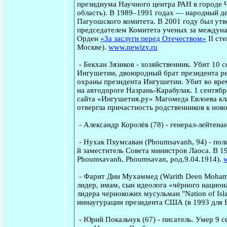
президиума Научного центра РАН в городе 
область). В 1989–1991 годах — народный де
Пагуошского комитета. В 2001 году был утв
председателем Комитета ученых за междуна
Орден
«За заслуги перед Отечеством»
II ст
Москве).
www.newizv.ru
-
Бекхан Зязиков
- хозяйственник. Убит 10 
Ингушетии, двоюродный брат президента рес
охраны президента Ингушетии. Убит во врем
на автодороге Назрань-Карабулак. 1 сентябр
сайта «Ингушетия.ру» Магомеда Евлоева кл
отвергла причастность родственников к нов
-
Александр Королёв
(78) - генерал-лейтена
-
Нухак Пхумсаван
(Phoumsavanh, 94) - пол
й заместитель Совета министров Лаоса. В 1
Phoumsavanh, Phoumsavan, род.9.04.1914).
w
-
Фарит Дин Мухаммед
(Warith Deen Mohamm
лидер, имам, сын идеолога «чёрного нацио
лидера чернокожих мусульман "Nation of Is
иннаугурации президента США (в 1993 для Б
-
Юрий Покальчук
(67) - писатель. Умер 9 