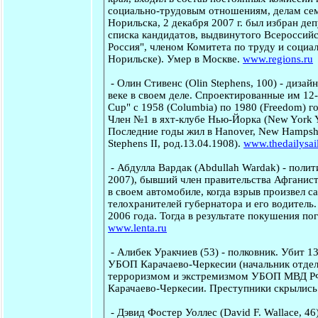
социально-трудовым отношениям, делам сем
Норильска, 2 декабря 2007 г. был избран д
списка кандидатов, выдвинутого Всероссийс
Россия", членом Комитета по труду и социа
Норильске). Умер в Москве.
www.regions.ru
-
Олин Стивенс
(Olin Stephens, 100) - дизай
веке в своем деле. Спроектированные им 12
Cup" с 1958 (Columbia) по 1980 (Freedom) го
Член №1 в яхт-клубе Нью-Йорка (New York Y
Последние годы жил в Hanover, New Hampshi
Stephens II, род.13.04.1908).
www.thedailysai
-
Абдулла Вардак
(Abdullah Wardak) - полит
2007), бывший член правительства Афганиста
в своем автомобиле, когда взрыв произвел 
телохранителей губернатора и его водитель.
2006 года. Тогда в результате покушения п
www.lenta.ru
-
Алибек Уракчиев
(53) - полковник. Убит 1
УБОП Карачаево-Черкесии (начальник отдел
терроризмом и экстремизмом УБОП МВД РФ п
Карачаево-Черкесии. Преступники скрылись
-
Дэвид Фостер Уоллес
(David F. Wallace, 46