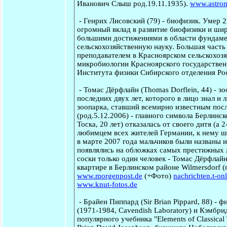
Иванович Слыш род.19.11.1935).
www.astro
-
Генрих Лисовский
(79) - биофизик. Умер 
огромный вклад в развитие биофизики и шир
большими достижениями в области фундамен
сельскохозяйственную науку. Большая часть
преподавателем в Красноярском сельскохозя
микробиологии Красноярского государствен
Института физики Сибирского отделения Ро
-
Томас Дёрфлайн
(Thomas Dorflein, 44) - з
последних двух лет, которого в лицо знал 
зоопарка, ставший всемирно известным пос
(род.5.12.2006) - главного символа Берлинс
Тоска, 20 лет) отказалась от своего дитя (а
любимцем всех жителей Германии, к нему шл
в марте 2007 года мальчиков были названы и
появлялись на обложках самых престижных ж
соски только один человек - Томас Дёрфлайн,
квартире в Берлинском районе Wilmersdorf 
www.morgenpost.de
(+Фото)
nachrichten.t-on
www.knut-fotos.de
-
Брайен Пиппард
(Sir Brian Pippard, 88) - 
(1971-1984, Cavendish Laboratory) и Кэмбридж
популярного учебника "Elements of Classical