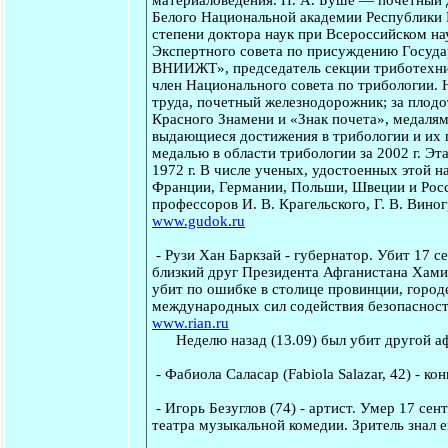
Белого Национальной академии Республики 
степени доктора наук при Всероссийском на
Экспертного совета по присуждению Госуда
ВНИИЖТ», председатель секции триботехни
член Национального совета по трибологии.
труда, почетный железнодорожник; за плод
Красного Знамени и «Знак почета», медалям
выдающиеся достижения в трибологии и их 
медалью в области трибологии за 2002 г. Э
1972 г. В числе ученых, удостоенных этой 
Франции, Германии, Польши, Швеции и Росс
профессоров И. В. Крагельского, Г. В. Вино
www.gudok.ru
-
Рузи Хан Баркзай
- губернатор. Убит 17 с
близкий друг Президента Афганистана Хамид
убит по ошибке в столице провинции, городе
международных сил содействия безопасности
www.rian.ru
Неделю назад (13.09) был убит другой афг
-
Фабиола Саласар
(Fabiola Salazar, 42) - к
-
Игорь Безуглов
(74) - артист. Умер 17 сен
театра музыкальной комедии. Зритель знал 