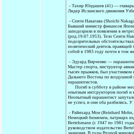
-
Тахир Юлдашев
(41) — главар
Лидер Исламского движения Узбе
-
Сеити Накагава
(Shoichi Nakag
Бывший министр финансов Японии
заподозрили в появлении в нетре
(род.19.07.1953). Тело Сеити На
подозрительных обстоятельствах 
политический деятель правящей 
собой в 1983 году почти в том же
-
Эдуард Вирченко
— парашютист
Мастер спорта, инструктор авиа
тысяч прыжков, был участником 
Дальнего Востока по воздушной г
парашютистов.
Погиб в субботу в районе мест
опытным интсруктором погиб и н
Неопытный парашютист запутался
не успел, и они оба разбились. 
-
Райнхард Мон
(Reinhard Mohn,
Немецкий бизнемен, патриарх изд
Bertelsmann (с 1947 по 1981 годы
руководством издательство Bert
значения. В годы Второй мирово