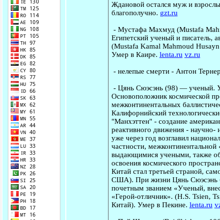
Ждановой остался муж и взрослый 
благополучно.
gzt.ru
-
Мустафа Махмуд
(Mustafa Mah
Египетский ученый и писатель, а
(Mustafa Kamal Mahmoud Husayn р
Умер в Каире.
lenta.ru
vz.ru
-
нелепые смерти
-
Антон Терне
-
Цянь Сюэсэнь
(98) — ученый. 
Основоположник космической пр
межконтинентальных баллистическ
Калифорнийский технологические
"Манхэттен" - создание америка
реактивного движения - научно- 
уже через год возглавил национа
частности, межконтинентальной 
выдающимися учеными, также об
освоения космического пространс
Китай стал третьей страной, сам
США). При жизни Цянь Сюэсэнь б
почетным званием «Ученый, внес
«Герой-отличник». (H.S. Tsien, T
Китай). Умер в Пекине.
lenta.ru
v