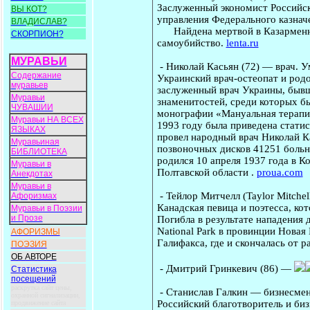
Заслуженный экономист Российск
ВЫ КОТ?
управления Федерального казначе
ВЛАДИСЛАВ?
Найдена мертвой в Казарменном
СКОРПИОН?
самоубийство.
lenta.ru
МУРАВЬИ
-
Николай Касьян
(72) — врач. У
Содержание
Украинский врач-остеопат и род
муравьев
заслуженный врач Украины, бывш
Муравьи
знаменитостей, среди которых б
ЧУВАШИИ
монографии «Мануальная терапия
Муравьи НА ВСЕХ
1993 году была приведена стати
ЯЗЫКАХ
провел народный врач Николай К
Муравьиная
позвоночных дисков 41251 больн
БИБЛИОТЕКА
родился 10 апреля 1937 года в К
Муравьи в
Полтавской области .
proua.com
Анекдотах
Муравьи в
-
Тейлор Митчелл
(Taylor Mitche
Афоризмах
Канадская певица и поэтесса, ко
Муравьи в Поэзии
и Прозе
Погибла в результате нападения 
National Park в провинции Новая
АФОРИЗМЫ
Галифакса, где и скончалась от р
ПОЭЗИЯ
ОБ АВТОРЕ
-
Дмитрий Гринкевич
(86) —
Статистика
посещений
раскрутка сайт цены,
-
Станислав Галкин
— бизнесмен.
охранной сигнализации,
Российский благотворитель и би
продвижение сайта