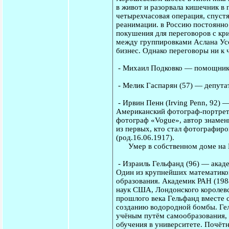
в живот и разорвала кишечник в 
четырехчасовая операция, спустя
реанимации. в Россию постоянно
покушения для переговоров с кр
между группировками Аслана Ус
бизнес. Однако переговоры ни к 
-
Михаил Подковко
— помощник
-
Мелик Гаспарян
(57) — депута
-
Ирвин Пенн
(Irving Penn, 92) 
Американский фотограф-портрети
фотограф «Vogue», автор знамен
из первых, кто стал фотографир
(род.16.06.1917).
Умер в собственном доме на 
-
Израиль Гельфанд
(96) — акаде
Один из крупнейших математиков
образования. Академик РАН (198
наук США, Лондонского королевск
прошлого века Гельфанд вместе 
созданию водородной бомбы. Гел
учёным путём самообразования, 
обучения в университете. Почётн