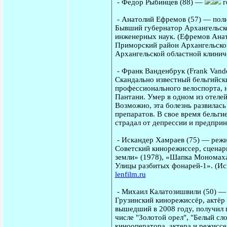
-
Федор Рыбинцев
(88) —
г
-
Анатолий Ефремов
(57) — пол
Бывший губернатор Архангельско
инженерных наук. (Ефремов Анат
Приморский район Архангельской
Архангельской областной клинич
-
Франк Ванденбрук
(Frank Vand
Скандально известный бельгийск
профессионального велоспорта, 
Пантани. Умер в одном из отеле
Возможно, эта болезнь развилась
препаратов. В свое время бельги
страдал от депрессии и предпри
-
Искандер Хамраев
(75) — режи
Советский кинорежиссер, сценар
земли» (1978), «Шапка Мономаха»
Улицы разбитых фонарей-1». (Ис
lenfilm.ru
-
Михаил Калатозишвили
(50) —
Грузинский кинорежиссёр, актёр
вышедший в 2008 году, получил 
числе "Золотой орел", "Белый сл
кинооператора, актера и режисс