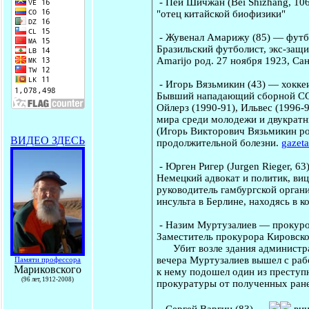
-
Пей Шичжан
(Bei Shizhang, 1
"отец китайской биофизики"
-
Жувенал Амарижу
(85) — футбо
Бразильский футболист, экс-защи
Amarijo род. 27 ноября 1923, С
-
Игорь Вязьмикин
(43) — хоккеи
Бывший нападающий сборной ССС
Ойлерз (1990-91), Ильвес (1996-
мира среди молодежи и двукрат
(Игорь Викторович Вязьмикин род
ВИДЕО ЗДЕСЬ
продолжительной болезни.
gazeta
-
Юрген Ригер
(Jurgen Rieger, 6
Немецкий адвокат и политик, ви
руководитель гамбургской органи
инсульта в Берлине, находясь в к
-
Назим Муртузалиев
— прокурор
Заместитель прокурора Кировско
Убит возле здания администрац
вечера Муртузалиев вышел с рабо
Памяти профессора
Мариковского
к нему подошел один из преступн
(96 лет, 1912-2008)
прокуратуры от полученных ране
-
Сергей Варгин
(83) —
виц