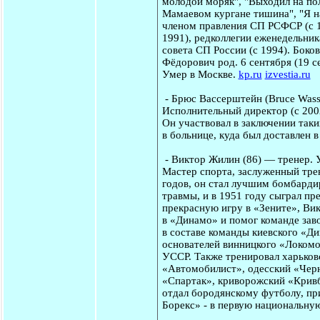
молодой моряк", "Выходил на пол
Мамаевом кургане тишина", "Я на
членом правления СП РСФСР (с 
1991), редколлегии еженедельник
совета СП России (с 1994). Боков
Фёдорович род. 6 сентября (19 се
Умер в Москве.
kp.ru
izvestia.ru
-
Брюс Вассерштейн
(Bruce Wass
Исполнительный директор (с 200
Он участвовал в заключении таки
в больнице, куда был доставлен 
-
Виктор Жилин
(86) — тренер. 
Мастер спорта, заслуженный тр
годов, он стал лучшим бомбарди
травмы, и в 1951 году сыграл пр
прекрасную игру в «Зените», Вик
в «Динамо» и помог команде зав
в составе команды киевского «Ди
основателей винницкого «Локомо
УССР. Также тренировал харьков
«Автомобилист», одесский «Чер
«Спартак», криворожский «Кривб
отдал бородянскому футболу, пр
Борекс» - в первую национальную