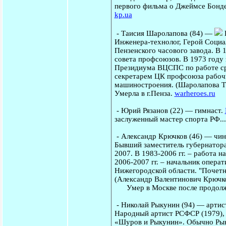
первого фильма о Джеймсе Бонде.
kp.ua
-
Таисия Шаролапова
(84) —
Г
Инженера-технолог, Герой Социал
Пензенского часового завода. В 
совета профсоюзов. В 1973 году 
Президиума ВЦСПС по работе сре
секретарем ЦК профсоюза рабочи
машиностроения. (Шаролапова Таи
Умерла в г.Пенза.
warheroes.ru
-
Юрий Рязанов
(22) — гимнаст.
заслуженный мастер спорта РФ...
-
Александр Крючков
(46) — чин
Бывший заместитель губернатор
2007. В 1983-2006 гг. – работа 
2006-2007 гг. – начальник опера
Нижегородской области. "Почетн
(Александр Валентинович Крючко
Умер в Москве после продолж
-
Николай Рыкунин
(94) — артис
Народный артист РСФСР (1979), с
«Шуров и Рыкунин». Обычно Рыку