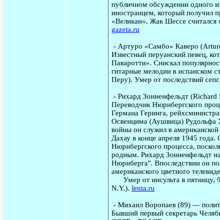
публичном обсуждении одного из
иностранцем, который получил 
«Великан». Жак Шессе считался 
gazeta.ru
-
Артуро «Самбо» Каверо
(Artu
Известный перуанский певец, ко
Паваротти». Снискал популярнос
гитарные мелодии в испанском ст
Перу). Умер от последствий сеп
-
Рихард Зонненфельдт
(Richard 
Переводчик Нюрнбергского проце
Германа Геринга, рейхсминистр
Освенцима (Аушвица) Рудольфа 
войны он служил в американской
Дахау в конце апреля 1945 года.
Нюрнбергского процесса, посколь
родным. Рихард Зонненфельдт на
Нюрнберга". Впоследствии он пол
американского цветного телевиде
Умер от инсульта в пятницу, 9 
N.Y.).
lenta.ru
-
Михаил Воропаев
(89) — полит
Бывший первый секретарь Челяби