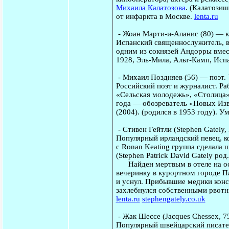
Михаила Калатозова
. (Калатозиш
от инфаркта в Москве.
lenta.ru
-
Жоан Марти-и-Аланис
(80) — к
Испанский священнослужитель, 
одним из сокнязей Андорры вмест
1928, Эль-Мила, Альт-Камп, Испа
-
Михаил Поздняев
(56) — поэт.
Российский поэт и журналист. Ра
«Сельская молодежь», «Столица»,
года — обозреватель «Новых Изв
(2004). (родился в 1953 году). У
-
Стивен Гейтли
(Stephen Gately
Популярный ирландский певец, к
с Ronan Keating группа сделала 
(Stephen Patrick David Gately род.
Найден мертвым в отеле на остр
вечеринку в курортном городе П
и уснул. Прибывшие медики конс
захлебнулся собственными рвотн
lenta.ru
stephengately.co.uk
-
Жак Шессе
(Jacques Chessex, 
Популярный швейцарский писатель