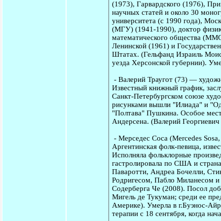
(1973), Гарвардского (1976), Пр
научных статей и около 30 моно
университета (с 1990 года), Мос
(МГУ) (1941-1990), доктор физи
математического общества (ММО)
Ленинской (1961) и Государстве
Штатах. (Гельфанд Израиль Моисе
уезда Херсонской губернии). Ум
-
Валерий Траугот
(73) — художн
Известный книжный график, засл
Санкт-Петербургском союзе худо
рисунками вышли "Илиада" и "Оди
"Полтава" Пушкина. Особое мест
Андерсена. (Валерий Георгиевич 
-
Мерседес Соса
(Mercedes Sosa,
Аргентинская фолк-певица, извес
Исполняла фольклорные произвед
гастролировала по США и стран
Паваротти, Андреа Бочелли, Сти
Родригесом, Пабло Миланесом и
Содерберга Че (2008). Посол до
Мигель де Тукуман; среди ее пр
Америке). Умерла в г.Буэнос-Айр
терапии с 18 сентября, когда нач