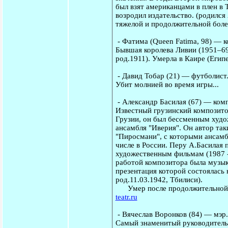
был взят американцами в плен в 
возродил издательство. (родился
тяжелой и продолжительной боле
-
Фатима
(Queen Fatima, 98) — к
Бывшая королева Ливии (1951–69
род.1911). Умерла в Каире (Егип
-
Давид Тобар
(21) — футболист
Убит молнией во время игры...
-
Александр Басилая
(67) — комп
Известный грузинский композито
Грузии, он был бессменным худо
ансамбля "Иверия". Он автор так
"Пиросмани", с которыми ансамб
числе в России. Перу А.Басилая 
художественным фильмам (1987 -
работой композитора была музык
презентация которой состоялась 
род.11.03.1942, Тбилиси).
Умер после продолжительной бо
teatr.ru
-
Вячеслав Воронков
(84) — мэр.
Самый знаменитый руководитель 