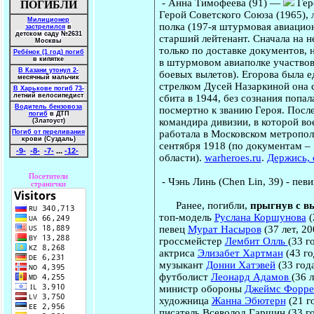
-
Анна Тимофеева
(91) —
Гер
ПОГИБЛИ
Герой Советского Союза (1965),
Милиционер
полка (197-я штурмовая авиацион
застрелился
в
детском саду №2631
старший лейтенант. Сначала на н
Москвы
только по доставке документов, н
Ребёнок (1 год) погиб
в кипятке
в штурмовом авиаполке участвов
В Казани утонул 2-
боевых вылетов). Егорова была е
месячный мальчик
стрелком Дусей Назаркиной она 
В Харькове погиб 73-
летний велосипедист
сбита в 1944, без сознания попа
Водитель бензовоза
посмертно к званию Героя. Посл
погиб
в ДТП
командира дивизии, в которой во
(Златоуст)
работала в Московском метропол
Погиб от переливания
крови (Суздаль)
сентября 1918 (по документам –
-9-
-8-
-7-
...
-12-
области).
warheroes.ru
.
Держись, 
Посетители
-
Чэнь Линь
(Chen Lin, 39) - пев
странички
Ранее, погибли,
прыгнув с в
топ-модель
Руслана Коршунова
(
певец
Мурат Насыров
(37 лет, 20
гроссмейстер
Лембит Олль
(33 г
актриса
Элизабет Хартман
(43 го
музыкант
Донни Хатэвей
(33 года
футболист
Леонард Адамов
(36 
министр обороны
Джеймс Форре
художница
Жанна Эбютерн
(21 г
писатель Всеволод Гаршин (33 год