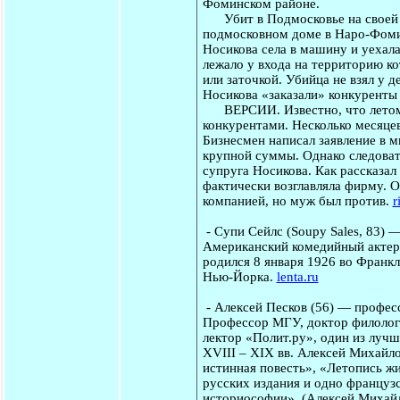
Фоминском районе.
Убит в Подмосковье на своей да
подмосковном доме в Наро-Фомин
Носикова села в машину и уехала 
лежало у входа на территорию к
или заточкой. Убийца не взял у 
Носикова «заказали» конкуренты 
ВЕРСИИ. Известно, что летом 2
конкурентами. Несколько месяце
Бизнесмен написал заявление в 
крупной суммы. Однако следовате
супруга Носикова. Как рассказал
фактически возглавляла фирму. О
компанией, но муж был против.
r
-
Супи Сейлс
(Soupy Sales, 83) 
Американский комедийный актер,
родился 8 января 1926 во Франкл
Нью-Йорка.
lenta.ru
-
Алексей Песков
(56) — професс
Профессор МГУ, доктор филологи
лектор «Полит.ру», один из лучш
XVIII – XIX вв. Алексей Михайло
истинная повесть», «Летопись жи
русских издания и одно французск
историософии». (Алексей Михайл