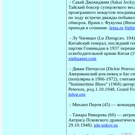
-
Сакай Джокиджим
(Sakai Jock
Тайский боксер суперлегкого вес
проигранного нокаутом поединка
по ходу встречи дважды побывал 
обморок. Врачи г. Фукуока (Япон
приходя в сознание.
lenta.ru
figh
-
Лу Чжэнцао
(Lu Zhengcao, 104
Китайский генерал, последний ге
партии Гоминьдан в 1937 переше
освободительной армии Китая (19
xinhuanet.com
-
Дикки Питерсон
(Dickie Peters
Американский рок-певец и бас-г
(популярна в 1966-1972), считаю
"Summertime Blues" (1968) цитиру
Peterson, род.1.10.1948, Grand F
inlog.org
-
Михаил Перов
(45) — командир
-
Тамара Римарева
(60) — актрис
Актриса Псковского драматическо
29.10.1948).
pln-pskov.ru