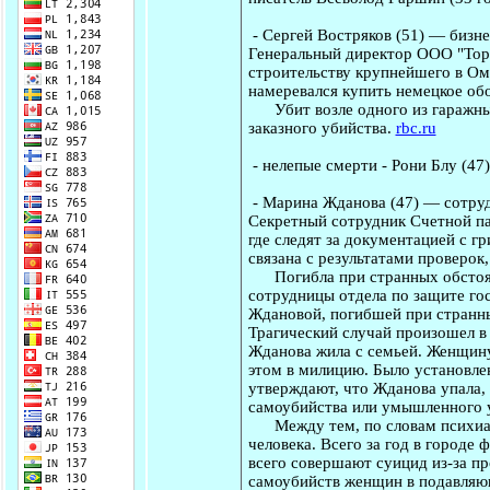
-
Сергей Востряков
(51) — бизне
Генеральный директор ООО "Торг
строительству крупнейшего в Омс
намеревался купить немецкое обо
Убит возле одного из гаражных
заказного убийства.
rbc.ru
-
нелепые смерти
-
Рони Блу
(47)
-
Марина Жданова
(47) — сотру
Секретный сотрудник Счетной па
где следят за документацией с г
связана с результатами проверок
Погибла при странных обстояте
сотрудницы отдела по защите го
Ждановой, погибшей при странных
Трагический случай произошел в
Жданова жила с семьей. Женщину
этом в милицию. Было установлен
утверждают, что Жданова упала, 
самоубийства или умышленного 
Между тем, по словам психиатр
человека. Всего за год в городе
всего совершают суицид из-за п
самоубийств женщин в подавляю