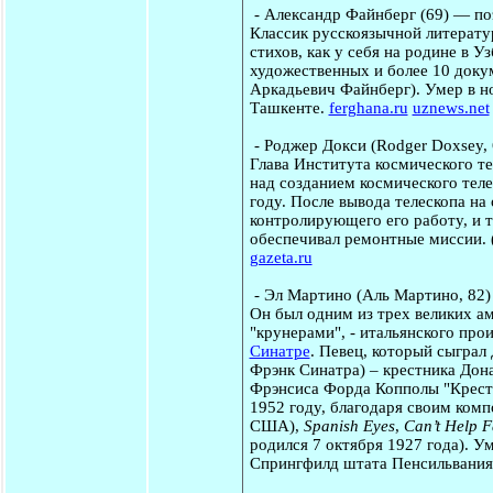
-
Александр Файнберг
(69) — по
Классик русскоязычной литератур
стихов, как у себя на родине в У
художественных и более 10 доку
Аркадьевич Файнберг). Умер в но
Ташкенте.
ferghana.ru
uznews.net
-
Роджер Докси
(Rodger Doxsey,
Глава Института космического те
над созданием космического тел
году. После вывода телескопа на
контролирующего его работу, и т
обеспечивал ремонтные миссии. (
gazeta.ru
-
Эл Мартино
(Аль Мартино, 82)
Он был одним из трех великих а
"крунерами", - итальянского про
Синатре
. Певец, который сыграл
Фрэнк Синатра) – крестника Дон
Фрэнсиса Форда Копполы "Крестн
1952 году, благодаря своим ком
США),
Spanish Eyes
,
Can’t Help F
родился 7 октября 1927 года). Ум
Спрингфилд штата Пенсильвания