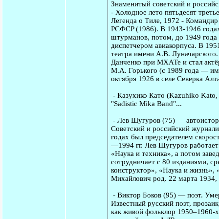
Знаменитый советский и российск
- Холодное лето пятьдесят третье
Легенда о Тиле, 1972 - Командир
РСФСP (1986). В 1943-1946 года
штурманов, потом, до 1949 года
диспетчером авиакорпуса. В 195
театра имени А.В. Луначарского
Данченко при МХАТе и стал актё
М.А. Горького (с 1989 года — им
октября 1926 в селе Северка Алт
-
Казухико Като
(Kazuhiko Kato,
"Sadistic Mika Band"...
-
Лев Шугуров
(75) — автоистор
Советский и российский журнали
годах был председателем скорос
—1994 гг. Лев Шугуров работает 
«Наука и техника», а потом зав
сотрудничает с 80 изданиями, с
конструктор», «Наука и жизнь»,
Михайлович род. 22 марта 1934,
-
Виктор Боков
(95) — поэт. Уме
Известный русский поэт, прозаик
как живой фольклор 1950–1960-х 