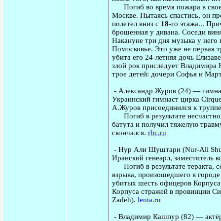
Погиб во время пожара в своей
Москве. Пытаясь спастись, он пр
полетел вниз с
18
-го этажа... Пр
брошенная у дивана. Соседи вин
Накануне три дня музыка у него г
Помосковье. Это уже не первая т
убита его 24-летняя дочь Елизав
злой рок приследует Владимира 
трое детей: дочери Софья и Мар
-
Александр Журов
(24) — гимна
Украинский гимнаст цирка Cirque 
А.Журов присоединился к труппе 
Погиб в результате несчастного
батута и получил тяжелую травму
скончался.
rbc.ru
-
Нур Али Шуштари
(Nur-Ali Shu
Иранский генеарл, заместитель 
Погиб в результате теракта, со
взрыва, произошедшего в городе
убитых шесть офицеров Корпуса
Корпуса стражей в провинции С
Zadeh).
lenta.ru
-
Владимир Кашпур
(82) — актёр