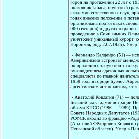
город на протяжении 22 лет с 19
полковник запаса, почетный граж
академии естественных наук, пр
годах внесено положение о поте
организована подготовка осново
000 гектаров) и других охранно
проведению в Сочи зимних Олимпи
уничтожит уникальный курорт, с
Воронков, род. 2.07.1925). Умер
-
Фернандо Калдейро
(51) — исп
Американский астронавт менедже
но проходил полную подготовку. Р
руководителем сдаточных испыта
специалиста по главной двигатель
1958 года в городе Буэнос-Айрес
аргентинским астронавтом, хотя о
-
Анатолий Ковлягин
(71) — пол
Бывший глава администрации Пен
обкома КПСС (1986 — 1989). Пре
Совета Народных Депутатов (198
РСФСР, входил во фракцию «Роди
(Анатолий Фёдорович Ковлягин ро
Пензенской области). Умер в Пен