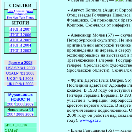
ССЫЛКИ
-
Август Коппола
(August Coppol
Los Angeles Times
Отец звезды Голливуда Николаса 
Obituaries
The New York Times
Франциско. Он приходился брат
ИТОГИ
Копполе. Скончался от инфаркт
ИТОГИ 2007
ИТОГИ 2006
-
Александр Молев
(57) — скуль
Петербургский скульптор. Не име
ИТОГИ 2005
оригинальной авторской технике т
ИТОГИ 2004
произведения из дерева, а свер
ИТОГИ 2003
экспонировались на выставках в 
Третьяковской Галереей, Госуда
Грэмми 2008
галерее, Ярославском художеств
USA SP №1 2008
Ярославской области). Скончался
USA LP №1 2008
UK SP №1 2008
-
Фритц Даргес
(Fritz Darges, 9
UK LP №1 2008
Последний адъютант Адольфа Гит
коляске. В 1933 году он вступил
Гитлера Германа Бормана. В 193
Муравьиные
НОВОСТИ
участие в "Операции "Барбаросс
2007
2008
2009
крестом первого класса. В марте
Новые виды
'01
получил звание подполковника. О
2007
2008
2009
2000 году он работал над создан
году).
www.gzt.ru
БИО+ШКОЛА
-
Елена Ганушкина
(55) — казна
СТАТЬИ