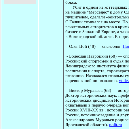
бокса.
Убит в одном из коттеджных по
на машине "Мерседес" к дому С.Г
глушителем, сделали «контрольн
С.Галкин скончался на месте. П
влиятельных авторитетов в крим
бизнес в Западной Европе, а та
в Волгоградской области. Его до
-
Олег Цой
(48) — спелеолог.
Пог
-
Болеслав Навроцкий
(68) — спо
Российский спортсмен и судья п
Ленинградского института физич
воспитания и спорта, сорокакра
плаванию. Назначался главным с
соревнований по плаванию.
vtule
-
Виктор Муравьев
(68) — истор
Доктор исторических наук, проф
исторических дисциплин Истори
охватывали в первую очередь во
России XVIII-XX вв., истории р
России, источниковедение и дру
Александрович Муравьев родился 
Ярославской области).
polit.ru