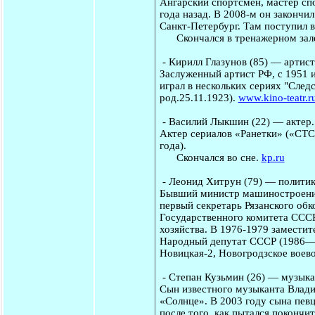
Ангарский спортсмен, мастер сп
года назад. В 2008-м он закончи
Санкт-Петербург. Там поступил 
Скончался в тренажерном зале
-
Кирилл Глазунов
(85) — артист
Заслуженный артист РФ, с 1951 и
играл в нескольких сериях "След
род.25.11.1923).
www.kino-teatr.r
-
Василий Лыкшин
(22) — актер
Актер сериалов «Ранетки» («СТС
года).
Скончался во сне.
kp.ru
-
Леонид Хитрун
(79) — политик
Бывший министр машиностроения
первый секретарь Рязанского об
Государственного комитета СССР
хозяйства. В 1976-1979 замести
Народный депутат СССР (1986—1
Новицкая-2, Новогродзское воево
-
Степан Кузьмин
(26) — музыкан
Сын известного музыканта Влади
«Солнце». В 2003 году сына певц
после того, как пытался покончи