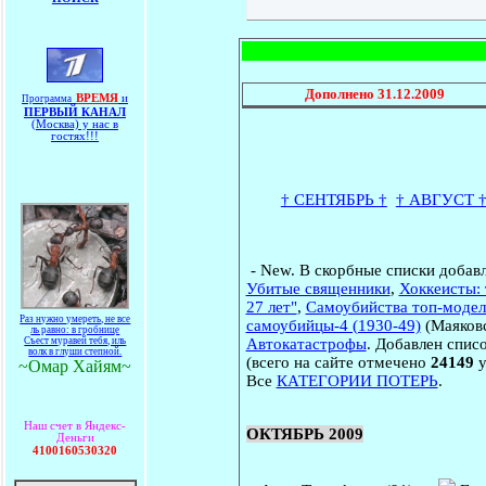
Дополнено
31.12.2009
ВРЕМЯ
и
Программа
ПЕРВЫЙ КАНАЛ
(Москва) у нас в
гостях!!!
† СЕНТЯБРЬ †
† АВГУСТ 
-
New
.
В скорбные списки добав
Убитые священники
,
Хоккеисты: 
27 лет"
,
Самоубийства топ-модел
Раз нужно умереть, не все
самоубийцы-4 (1930-49)
(Маяковс
ль равно: в гробнице
Съест муравей тебя, иль
Автокатастрофы
. Добавлен спис
волк в глуши степной.
(всего на сайте отмечено
24149
у
~Омар Хайям~
Все
КАТЕГОРИИ ПОТЕРЬ
.
Наш счет в Яндекс-
ОКТЯБРЬ 2009
Деньги
4100160530320