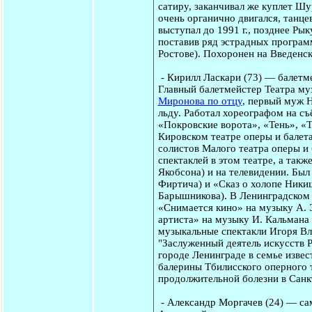
сатиру, заканчивал же куплет Шу
очень органично двигался, танце
выступал до 1991 г., позднее Рык
поставив ряд эстрадных программ
Ростове). Похоронен на Введенс
-
Кирилл Ласкари
(73) — балетм
Главный балетмейстер Театра му
Миронова по отцу
, первый муж Н
льду. Работал хореографом на с
«Покровские ворота», «Тень», «Т
Кировском театре оперы и балет
солистов Малого театра оперы и
спектаклей в этом театре, а так
Якобсона) и на телевидении. Бы
Фиртича) и «Сказ о холопе Ники
Барышникова). В Ленинградском 
«Снимается кино» на музыку А. 
артиста» на музыку И. Кальмана 
музыкальные спектакли Игоря Вла
"Заслуженный деятель искусств Р
городе Ленинграде в семье изве
балерины Тбилисского оперного 
продолжительной болезни в Санк
-
Александр Моргачев
(24) — са