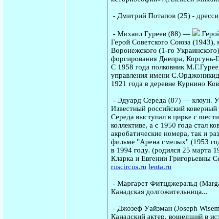
-
Дмитрий Потапов
(25) - дресс
-
Михаил Гуреев
(88) —
Герой
Герой Советского Союза (1943),
Воронежского (1-го Украинского)
форсирования Днепра, Корсунь-
С 1958 года полковник М.Г.Гурее
управления имени С.Орджоникидз
1921 года в деревне Курнино Ко
-
Эдуард Середа
(87) — клоун. 
Известный российский коверный 
Середа выступал в цирке с шести
коллективе, а с 1950 года стал к
акробатические номера, так и ра
фильме "Арена смелых" (1953 год
в 1994 году. (родился 25 марта 
Кларка и Евгении Григорьевны Се
ruscircus.ru
lenta.ru
-
Маргарет Фитцджеральд
(Marg
Канадская долгожительница...
-
Джозеф Уайзман
(Joseph Wisem
Канадский актер, вошедший в ис