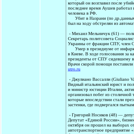
который он возглавил после убий
последнее время Аушев работал 
человека в РФ.
Убит в Назрани (по др.данным -
был на ходу обстрелян из автома
-
Михаил Мельничук
(61) — пол
Секретарь политсовета Социали
Украины от фракции СПУ, член СП
Умер в президиуме от инфаркта
в Киеве. В ходе голосования за 
президенты от СПУ сидевшему в 
Врачи скорой помощи поставили 
utro.ru
-
Джулиано Вассалли
(Giuliano V
Видный итальянский юрист и пол
и министр юстиции Италии, акти
организовал побег из столичной
которые впоследствии стали през
застенки, где подвергался пыткам
-
Григорий Носиков
(48) — депут
Депутат «Единой России», бизнес
октября он прошел на выборах от
автотранспортное предприятие «З