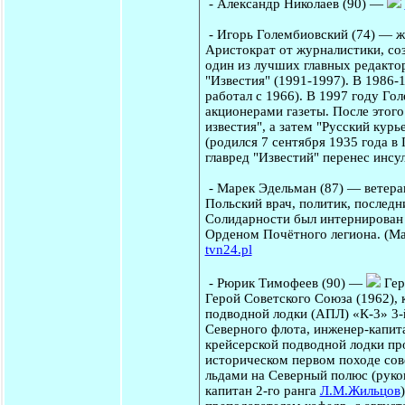
-
Александр Николаев
(90) —
-
Игорь Голембиовский
(74) — ж
Аристократ от журналистики, со
один из лучших главных редакто
"Известия" (1991-1997). В 1986-
работал с 1966). В 1997 году Го
акционерами газеты. После этог
известия", а затем "Русский кур
(родился 7 сентября 1935 года в
главред "Известий" перенес инсу
-
Марек Эдельман
(87) — ветера
Польский врач, политик, последн
Солидарности был интернирован 
Орденом Почётного легиона. (Ma
tvn24.pl
-
Рюрик Тимофеев
(90) —
Гер
Герой Советского Союза (1962),
подводной лодки (АПЛ) «К-3» 3-
Северного флота, инженер-капита
крейсерской подводной лодки про
историческом первом походе сов
льдами на Северный полюс (руко
капитан 2-го ранга
Л.М.Жильцов