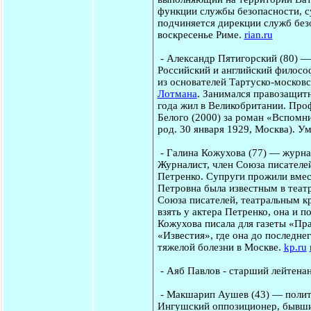
функции службы безопасности, с
подчиняется дирекции служб безо
воскресенье Риме.
rian.ru
-
Александр Пятигорский
(80) —
Российский и английский философ
из основателей Тартуско-москов
Лотмана
. Занимался правозащитн
года жил в Великобритании. Про
Белого (2000) за роман «Вспомн
род. 30 января 1929, Москва). У
-
Галина Кожухова
(77) — журна
Журналист, член Союза писателей
Петренко. Супруги прожили вмест
Петровна была известным в теат
Союза писателей, театральным к
взять у актера Петренко, она и 
Кожухова писала для газеты «Пра
«Известия», где она до последне
тяжелой болезни в Москве.
kp.ru
-
Аяб Павлов
- старший лейтена
-
Макшарип Аушев
(43) — полит
Ингушский оппозиционер, бывший