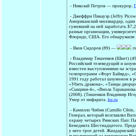
-
Николай Петров
— прокурор.
П
-
Джеффри Пикауэр
(Jeffry Pico
Американский миллиардер, один 
сумевший на ней заработать $7,
разные организации, университеты
Флориде, США. Его обнаружили н
-
Яков Сидоров
(89) —
ге
-
Владимир Тишенков (Шкет)
(4
Российский телеведущий и шоуме
известен выступлениями на эстра
телепрограмм «Форт Байярд», «С
1991 году работал шоуменом в р
«Убить дракона», «Танцы дворцо
«Сыщики-4», «Виола Тараканова»
(2008). (Тишенков Владимир Игор
Умер от инфаркта.
kp.ru
-
Камилло Чибин
(Camillo Cibin
Генерал, который возглавлял Ва
охрану четырех Римских Пап: Па
Бенедикта Шестнадцатого. Предо
у него трое детей. Жандармский 
выполняющий на территории Ват