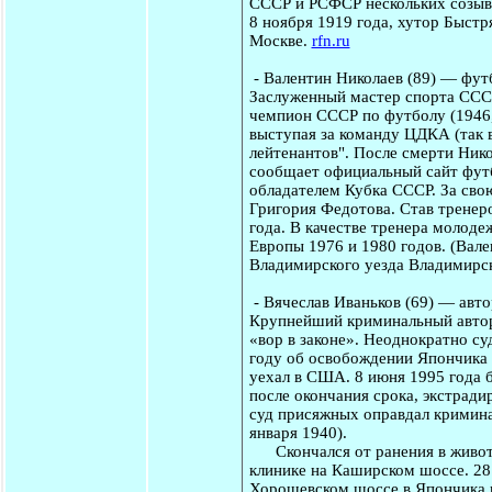
СССР и РСФСР нескольких созыво
8 ноября 1919 года, хутор Быстр
Москве.
rfn.ru
-
Валентин Николаев
(89) — фут
Заслуженный мастер спорта СССР
чемпион СССР по футболу (1946, 
выступая за команду ЦДКА (так 
лейтенантов". После смерти Нико
сообщает официальный сайт фут
обладателем Кубка СССР. За свою
Григория Федотова. Став тренер
года. В качестве тренера молод
Европы 1976 и 1980 годов. (Вале
Владимирского уезда Владимирск
-
Вячеслав Иваньков
(69) — авто
Крупнейший криминальный автори
«вор в законе». Неоднократно су
году об освобождении Япончика х
уехал в США. 8 июня 1995 года 
после окончания срока, экстрадир
суд присяжных оправдал кримина
января 1940).
Скончался от ранения в живот и
клинике на Каширском шоссе. 28 
Хорошевском шоссе в Япончика из