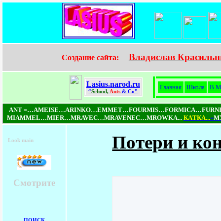
Владислав Красильн
Создание сайта:
Lasius.narod.ru
Главная
Школа
В М
“
School,
Ants
& Co”
ANT =…AMEISE…ARINKO…EMMET…FOURMIS…FORMICA…FUR
MIAMMEL…MIER…MRAVEC…MRAVENEC…MROWKA...
КAТКA...
=
МУ
Потери и кон
Look main
Смотрите
ПОИСК