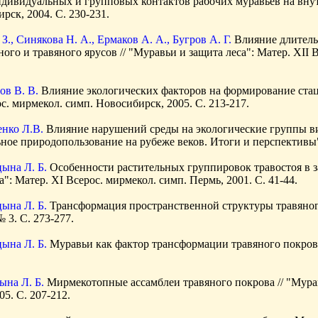
дивидуальных и групповых контактов рабочих муравьев на внутр
рск, 2004. С. 230-231.
 З., Синякова Н. А., Ермаков А. А., Бугров А. Г.
Влияние длительн
го и травяного ярусов // "Муравьи и защита леса": Матер. XII В
ов В. В.
Влияние экологических факторов на формирование стац
ос. мирмекол. симп. Новосибирск, 2005. С. 213-217.
енко Л.В.
Влияние нарушений среды на экологические группы вид
ое природопользование на рубеже веков. Итоги и перспективы". Т
цына Л. Б.
Особенности растительных группировок травостоя в зав
": Матер. XI Всерос. мирмекол. симп. Пермь, 2001. С. 41-44.
цына Л. Б.
Трансформация пространственной структуры травяного 
 3. С. 273-277.
цына Л. Б.
Муравьи как фактор трансформации травяного покрова 
ына Л. Б.
Мирмекотопные ассамблеи травяного покрова // "Мурав
5. С. 207-212.