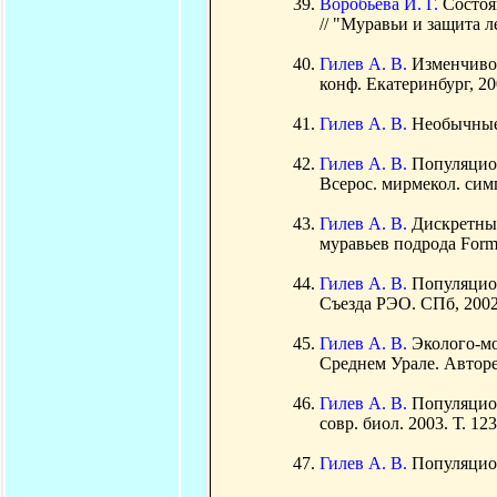
Воробьева И. Г.
Состоя
// "Муравьи и защита л
Гилев А. В.
Изменчивос
конф. Екатеринбург, 200
Гилев А. В.
Необычные 
Гилев А. В.
Популяцион
Всерос. мирмекол. симп
Гилев А. В.
Дискретны
муравьев подрода Formic
Гилев А. В.
Популяцион
Съезда РЭО. СПб, 2002
Гилев А. В.
Эколого-мо
Среднем Урале. Авторе
Гилев А. В.
Популяцион
совр. биол. 2003. Т. 123
Гилев А. В.
Популяцион