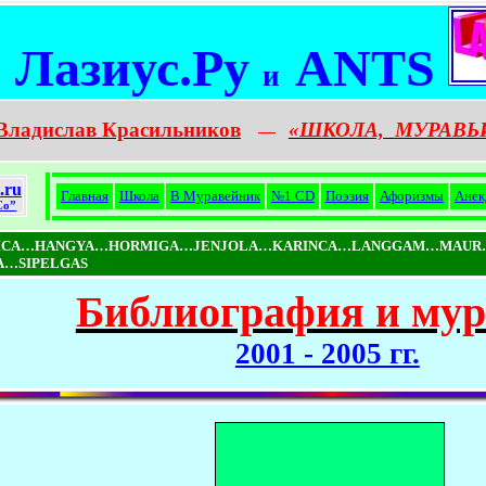
Лазиус.Ру
ANTS
и
Владислав Красильников
«ШКОЛА,
МУРАВЬ
—
.ru
Главная
Школа
В Муравейник
№1 CD
Поэзия
Афоризмы
Анек
Co”
NICA…HANGYA…HORMIGA…JENJOLA…KARINCA…LANGGAM…MAUR
…SIPELGAS
Библиография и му
2001 - 2005 гг.