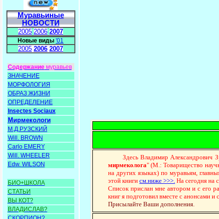
Муравьиные
НОВОСТИ
2005
2006
2007
Новые виды
'01
2005
2006
2007
Содержание
муравьев
ЗНАЧЕНИЕ
МОРФОЛОГИЯ
ОБРАЗ ЖИЗНИ
ОПРЕДЕЛЕНИЕ
Insectes Sociaux
Мирмекологи
М.Д.РУЗСКИЙ
Will. BROWN
Carlo EMERY
Will. WHEELER
Здесь Владимир Александрович Зряни
Edw. WILSON
мирмеколога
" (М.: Товарищество науч
на других языках) по муравьям, главн
этой книги
см.ниже >>>.
На сегодня на 
БИО+ШКОЛА
Список прислан мне автором и с его р
СТАТЬИ
книг я подготовил вместе с анонсами и
ВЫ КОТ?
Присылайте Ваши дополнения.
ВЛАДИСЛАВ?
СКОРПИОН?