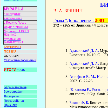
Б
МУРАВЬИ
В. А. ЗРЯНИН
в Анекдотах
в Афоризмах
Глава "Дополнение".
2001 -
в Поэзии, Прозе
272 = (265 от Зрянина +4 доп.с
Фауна ЧУВАШИИ
Муравьи НА ВСЕХ
ЯЗЫКАХ
Муравьиная
БИБЛИОТЕКА
АФОРИЗМЫ
Адаховский Д. А.
Мура
ПОЭЗИЯ
Биология. № 10. С. 179
ОБ АВТОРЕ
Статистика посещений
Адаховский Д. А.
Ланд
и защита леса": Матер.
ИТОГИ
†2007
Астафьев В. М., Налив
2002. С. 22-23.
Бегунки пустынь
[Баканова Е., Рославцев
Зоогеография
ant control // Gig. Sanit.
Листорезы
Подсемейства
Бакшт Ф. Б.
Биотехноло
Признаки
Международного симп.