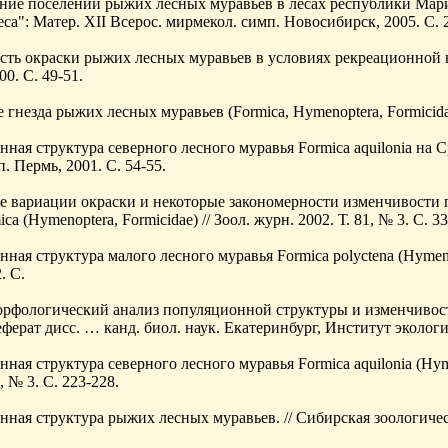
ние поселений рыжих лесных муравьев в лесах республики Мари
еса": Матер. XII Всерос. мирмекол. симп. Новосибирск, 2005. С. 
ть окраски рыжих лесных муравьев в условиях рекреационной н
0. С. 49-51.
гнезда рыжих лесных муравьев (Formica, Hymenoptera, Formicidae) 
ная структура северного лесного муравья Formica aquilonia на С
. Пермь, 2001. С. 54-55.
е вариации окраски и некоторые закономерности изменчивости
a (Hymenoptera, Formicidae) // Зоол. журн. 2002. Т. 81, № 3. С. 33
ная структура малого лесного муравья Formica polyctena (Hymenopt
. С.
рфологический анализ популяционной структуры и изменчивости 
ферат дисс. … канд. биол. наук. Екатеринбург, Институт эколог
ная структура северного лесного муравья Formica aquilonia (Hyme
, № 3. С. 223-228.
ная структура рыжих лесных муравьев. // Сибирская зоологичес