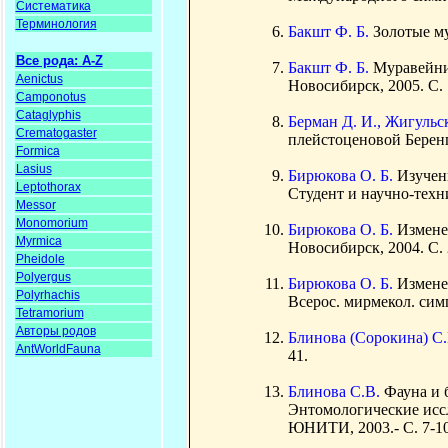
Систематика
Терминология
Бакшт Ф. Б.
Золотые му
Все рода: A-Z
Бакшт Ф. Б.
Муравейник
Aenictus
Новосибирск, 2005. С. 
Camponotus
Cataglyphis
Берман Д. И., Жигульск
Crematogaster
плейстоценовой Беренги
Formica
Lasius
Бирюкова О. Б.
Изучен
Leptothorax
Студент и научно-техни
Messor
Monomorium
Бирюкова О. Б.
Измене
Myrmica
Новосибирск, 2004. С. 
Pheidole
Polyergus
Бирюкова О. Б.
Измене
Polyrhachis
Всерос. мирмекол. симп
Tetramorium
Авторы родов
Блинова (Сорокина) С
AntWorldFauna
41.
Блинова С.В.
Фауна и 
Энтомологические иссл
ЮНИТИ, 2003.- С. 7-10