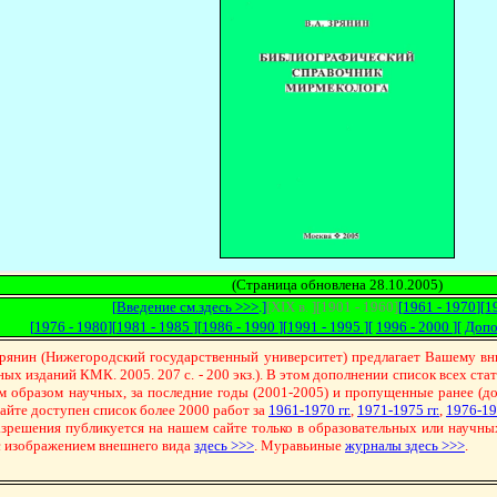
(Страница обновлена 28.10.2005)
[
Введение см.здесь >>>
.]
[XIX в. ][1901 - 1960]
[
1961 - 1970
][
1
[
1976 - 1980
][
1981 - 1985
][
1986 - 1990
][
1991 - 1995
][
1996 - 2000
][
Допо
н (Нижегородский государственный университет) предлагает Вашему вни
ных изданий КМК. 2005. 207 с. - 200 экз.). В этом дополнении список всех ста
ым образом научных, за последние годы (2001-2005) и пропущенные ранее (до
сайте доступен список более 2000 работ за
1961-1970 гг.
,
1971-1975 гг.
,
1976-198
азрешения публикуется на нашем сайте только в образовательных или научных
 с изображением внешнего вида
здесь >>>
. Муравьиные
журналы здесь >>>
.