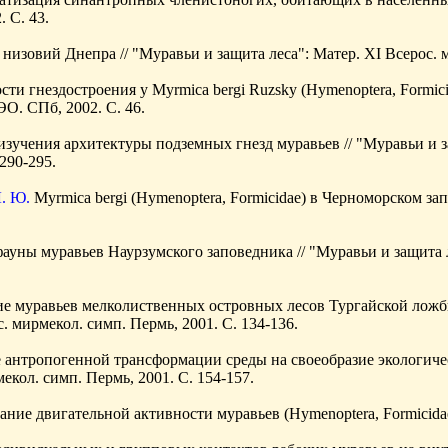
 С. 43.
низовий Днепра // "Муравьи и защита леса": Матер. XI Всерос. м
ти гнездостроения у Myrmica bergi Ruzsky (Hymenoptera, Formic
ЭО. СПб, 2002. С. 46.
зучения архитектуры подземных гнезд муравьев // "Муравьи и за
290-295.
Л. Ю.
Myrmica bergi (Hymenoptera, Formicidae) в Черноморском зап
ауны муравьев Наурзумского заповедника // "Муравьи и защита л
е муравьев мелколиственных островных лесов Тургайской ложби
с. мирмекол. симп. Пермь, 2001. С. 134-136.
 антропогенной трансформации среды на своеобразие экологическ
екол. симп. Пермь, 2001. С. 154-157.
ание двигательной активности муравьев (Hymenoptera, Formicidae) 