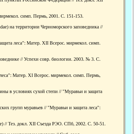
ирмекол. симп. Пермь, 2001. С. 151-153.
idae) на территории Черноморского заповедника //
щита леса": Матер. XII Всерос. мирмекол. симп.
оведнике // Успехи совр. биологии. 2003. № 3. С.
еса": Матер. XI Всерос. мирмекол. симп. Пермь,
ны в условиях сухой степи // "Муравьи и защита
их групп муравьев // "Муравьи и защита леса":
// Тез. докл. XII Съезда РЭО. СПб, 2002. С. 50-51.