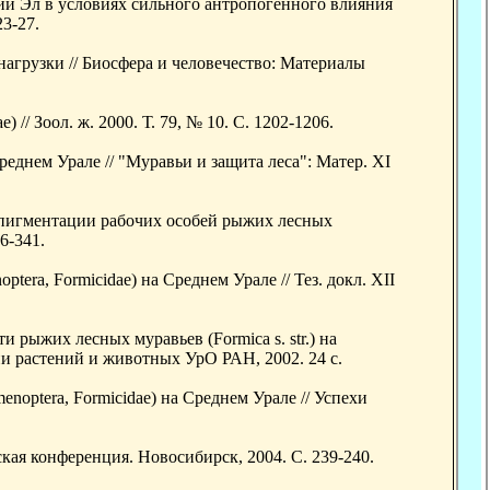
й Эл в условиях сильного антропогенного влияния
23-27.
агрузки // Биосфера и человечество: Материалы
// Зоол. ж. 2000. Т. 79, № 10. С. 1202-1206.
реднем Урале // "Муравьи и защита леса": Матер. XI
 пигментации рабочих особей рыжих лесных
6-341.
era, Formicidae) на Среднем Урале // Тез. докл. XII
рыжих лесных муравьев (Formica s. str.) на
ии растений и животных УрО РАН, 2002. 24 с.
noptera, Formicidae) на Среднем Урале // Успехи
кая конференция. Новосибирск, 2004. С. 239-240.