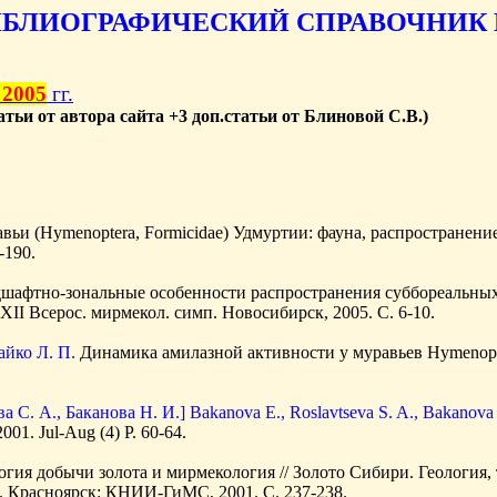
ИБЛИОГРАФИЧЕСКИЙ СПРАВОЧНИК
 2005
гг.
татьи от автора сайта +3 доп.статьи от Блиновой С.В.)
вьи (Hymenoptera, Formicidae) Удмуртии: фауна, распространение
-190.
шафтно-зональные особенности распространения суббореальных 
 XII Всерос. мирмекол. симп. Новосибирск, 2005. С. 6-10.
айко Л. П.
Динамика амилазной активности у муравьев Hymenoptera
а С. А., Баканова Н. И.] Bakanova E., Roslavtseva S. A., Bakanova 
 2001. Jul-Aug (4) P. 60-64.
гия добычи золота и мирмекология // Золото Сибири. Геология, 
 Красноярск: КНИИ-ГиМС, 2001. С. 237-238.