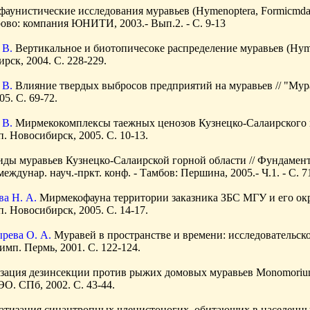
фаунистические исследования муравьев (Hymenoptera, Formicmda
ово: компания ЮНИТИ, 2003.- Вып.2. - С. 9-13
 В.
Вертикальное и биотопичесоке распределение муравьев (Hymen
рск, 2004. С. 228-229.
 В.
Влияние твердых выбросов предприятий на муравьев // "Мура
5. С. 69-72.
 В.
Мирмекокомплексы таежных ценозов Кузнецко-Салаирского на
. Новосибирск, 2005. С. 10-13.
иды муравьев Кузнецко-Салаирской горной области // Фундамен
еждунар. науч.-пркт. конф. - Тамбов: Першина, 2005.- Ч.1. - С. 7
ва Н. А.
Мирмекофауна территории заказника ЗБС МГУ и его окрес
. Новосибирск, 2005. С. 14-17.
ырева О. А.
Муравей в пространстве и времени: исследовательско
имп. Пермь, 2001. С. 122-124.
ация дезинсекции против рыжих домовых муравьев Monomorium pha
ЭО. СПб, 2002. С. 43-44.
атизация синантропных членистоногих, обитающих в населенных 