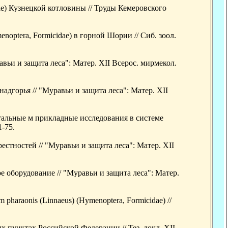
e) Кузнецкой котловины // Труды Кемеровского
optera, Formicidae) в горной Шории // Сиб. зоол.
вьи и защита леса": Матер. XII Всерос. мирмекол.
дгорья // "Муравьи и защита леса": Матер. XII
тальные м прикладные исследования в системе
1-75.
тностей // "Муравьи и защита леса": Матер. XII
е оборудование // "Муравьи и защита леса": Матер.
raonis (Linnaeus) (Hymenoptera, Formicidae) //
пунктах Российской Федерации // Тез. докл. XII