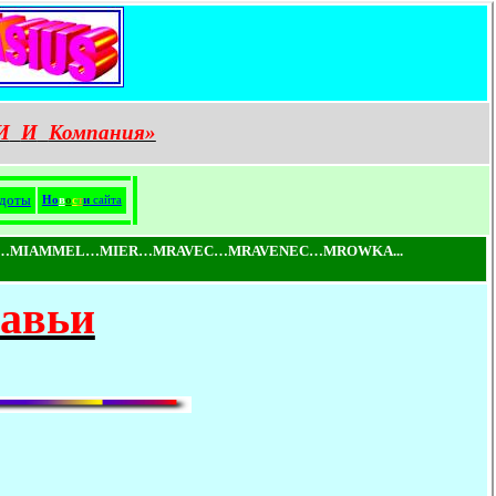
И
И
Компания»
доты
Н
о
в
о
с
т
и
сайта
…MIAMMEL…MIER…MRAVEC…MRAVENEC…MROWKA...
равьи