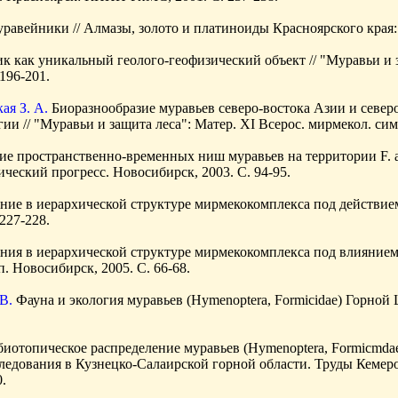
равейники // Алмазы, золото и платиноиды Красноярского края: 
 как уникальный геолого-геофизический объект // "Муравьи и з
196-201.
ая З. А.
Биоразнообразие муравьев северо-востока Азии и север
и // "Муравьи и защита леса": Матер. XI Всерос. мирмекол. симп
ие пространственно-временных ниш муравьев на территории F. a
ческий прогресс. Новосибирск, 2003. С. 94-95.
ние в иерархической структуре мирмекокомплекса под действием 
227-228.
ния в иерархической структуре мирмекокомплекса под влиянием а
. Новосибирск, 2005. С. 66-68.
.В.
Фауна и экология муравьев (Hymenoptera, Formicidae) Горной Ш
биотопическое распределение муравьев (Hymenoptera, Formicmdae
едования в Кузнецко-Салаирской горной области. Труды Кемеро
.