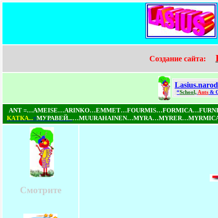
Создание сайта:
Lasius.narod
“
School,
Ants
& 
ANT =…AMEISE…ARINKO…EMMET…FOURMIS…FORMICA…FUR
КAТКA...
=
МУРАВЕЙ...
…MUURAHAINEN…MYRA…MYRER…MYRMICA
Смотрите