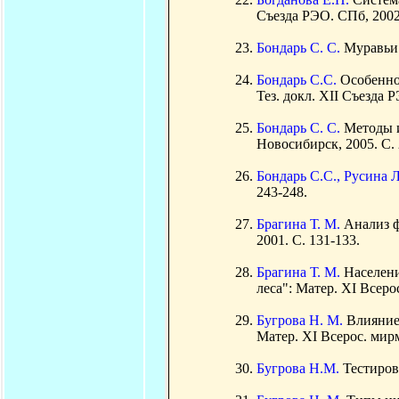
Съезда РЭО. СПб, 2002.
Бондарь С. С.
Муравьи 
Бондарь С.С.
Особеннос
Тез. докл. XII Съезда Р
Бондарь С. С.
Методы и
Новосибирск, 2005. С. 
Бондарь С.С., Русина 
243-248.
Брагина Т. М.
Анализ ф
2001. С. 131-133.
Брагина Т. М.
Населени
леса": Матер. XI Всеро
Бугрова Н. М.
Влияние
Матер. XI Всерос. мирм
Бугрова Н.М.
Тестиров