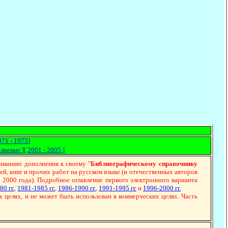
971 - 1975
]
лнение
][
2001 - 2005
]
манию дополнения к своему "
Библиографическому справочнику
тей, книг и прочих работ на русском языке (и отечественных авторов
 2000 года). Подробное оглавление первого электронного варианта
0 гг.
,
1981-1985 гг.
,
1986-1990 гг.
,
1991-1995 гг.
и
1996-2000 гг.
 целях, и не может быть использован в коммерческих целях. Часть