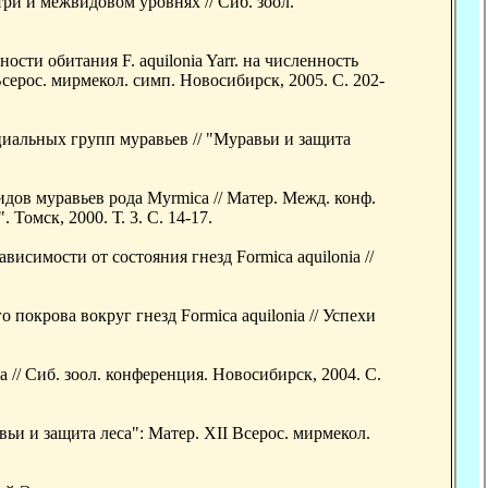
и и межвидовом уровнях // Сиб. зоол.
ости обитания F. aquilonia Yarr. на численность
серос. мирмекол. симп. Новосибирск, 2005. С. 202-
иальных групп муравьев // "Муравьи и защита
ов муравьев рода Myrmica // Матер. Межд. конф.
омск, 2000. Т. 3. С. 14-17.
исимости от состояния гнезд Formica aquilonia //
покрова вокруг гнезд Formica aquilonia // Успехи
// Сиб. зоол. конференция. Новосибирск, 2004. С.
ьи и защита леса": Матер. XII Всерос. мирмекол.