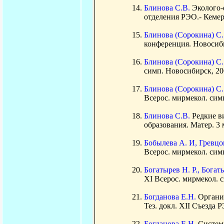
Блинова С.В.
Эколого-
отделения РЭО.- Кемер
Блинова (Сорокина) С.
конференция. Новосиби
Блинова (Сорокина) С.
симп. Новосибирск, 200
Блинова (Сорокина) С.
Всерос. мирмекол. симп
Блинова С.В.
Редкие в
образования. Матер. 3 м
Бобылева А. И, Гревцо
Всерос. мирмекол. симп
Богатырев Н. Р., Богат
XI Всерос. мирмекол. с
Богданова Е.Н.
Организ
Тез. докл. XII Съезда Р
Богданова Е.Н.
Систем