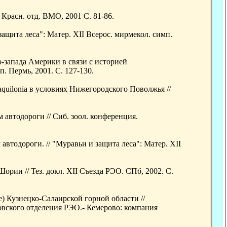
Красн. отд. ВМО, 2001 С. 81-86.
ащита леса": Матер. XII Всерос. мирмекол. симп.
о-запада Америки в связи с историей
. Пермь, 2001. С. 127-130.
quilonia в условиях Нижегородского Поволжья //
автодороги // Сиб. зоол. конференция.
втодороги. // "Муравьи и защита леса": Матер. XII
ории // Тез. докл. XII Съезда РЭО. СПб, 2002. С.
) Кузнецко-Салаирской горной области //
вского отделения РЭО.- Кемерово: компания