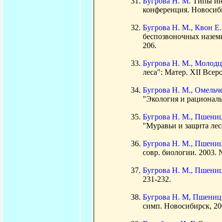
Бугрова Н. М.
Типы ин
конференция. Новосиби
Бугрова Н. М., Квон Е.
беспозвоночных наземно
206.
Бугрова Н. М., Молодц
леса": Матер. XII Всер
Бугрова Н. М., Омельч
"Экология и рациональн
Бугрова Н. М., Пшени
"Муравьи и защита леса
Бугрова Н. М., Пшени
совр. биологии. 2003. №
Бугрова Н. М., Пшени
231-232.
Бугрова Н. М, Пшениц
симп. Новосибирск, 200