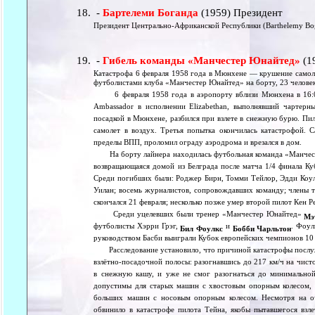
-
Бартелеми Боганда
(1959) Президент
Президент Центрально-Африканской Республики (Barthelemy Bog
-
Гибель команды «Манчестер Юнайтед»
(1
Катастрофа 6 февраля 1958 года в Мюнхене — крушение самолет
футболистами клуба «Манчестер Юнайтед» на борту, 23 челове
6 февраля 1958 года в аэропорту вблизи Мюнхена в 16:03
Ambassador в исполнении Elizabethan, выполнявший чартер
посадкой в Мюнхене, разбился при взлете в снежную бурю. Пи
самолет в воздух. Третья попытка окончилась катастрофой. С
пределы ВПП, проломил ограду аэродрома и врезался в дом.
На борту лайнера находилась футбольная команда «Манчест
возвращающаяся домой из Белграда после матча 1/4 финала Ку
Cреди погибших были: Роджер Бирн, Томми Тейлор, Эдди Коу
Уилан; восемь журналистов, сопровождавших команду; члены
скончался 21 февраля; несколько позже умер второй пилот Кен Р
Среди уцелевших были тренер «Манчестер Юнайтед»
Мэ
футболисты Хэрри Грэг,
и
. Фоул
Бил Фоулкс
Бобби Чарльтон
руководством Басби выиграли Кубок европейских чемпионов 10 л
Расследование установило, что причиной катастрофы послужи
взлётно-посадочной полосы: разогнавшись до 217 км/ч на чисто
в снежную кашу, и уже не смог разогнаться до минимальной
допустимы для старых машин с хвостовым опорным колесом, 
больших машин с носовым опорным колесом. Несмотря на оч
обвинило в катастрофе пилота Тейна, якобы пытавшегося взл