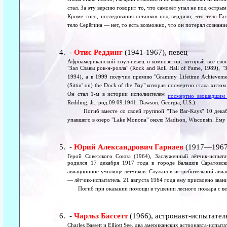
снова стало плохо, Гагарин отвлёкся и не вывел самолёт из штоп
стал. За эту версию говорит то, что самолёт упал не под остры
Кроме того, исследования останков подтвердили, что тело Га
тело Серёгина — нет, то есть возможно, что он потерял сознани
-
Отис Реддинг
(1941-1967), певец
Афроамериканский соул-певец и композитор, который все сво
"Зал Славы рок-н-ролла" (Rock and Roll Hall of Fame, 1989), "
1994), а в 1999 получил премию "Grammy Lifetime Achievemen
(Sittin' on) the Dock of the Bay" которая посмертно стала хит
Он стал 1-м в истории исполнителем
посмертно взошедшим
Redding, Jr., род.09.09.1941, Dawson, Georgia, U.S.).
Погиб вместе со своей группой "The Bar-Kays" 10 декабря
упавшего в озеро "Lake Monona" около Madison, Wisconsin. Ему
-
Юрий Александрович Гарнаев
(1917—1967)
Герой Советского Союза (1964), Заслуженный лётчик-испыт
родился 17 декабря 1917 года в городе Балашов Саратовск
авиационное училище лётчиков. Служил в истребительной авиац
— лётчик-испытатель. 21 августа 1964 года ему присвоено зван
Погиб при оказании помощи в тушении лесного пожара с ве
-
Чарльз Бассетт
(1966), астронавт-испытател
Charles Bassett и Elliott See, два американских астронавта-испыта