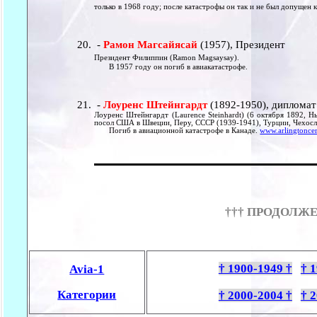
только в 1968 году; после катастрофы он так и не был допущен к
-
Рамон Магсайясай
(1957), Президент
Президент Филиппин (Ramon Magsaysay).
В 1957 году он погиб в авиакатастрофе.
-
Лоуренс Штейнгардт
(1892-1950), дипломат
Лоуренс Штейнгардт (Laurence Steinhardt) (6 октября 1892, Н
посол США в Швеции, Перу, СССР (1939-1941), Турции, Чехосл
Погиб в авиационной катастрофе в Канаде.
www.arlingtoncem
††† ПРОДОЛЖЕ
† 1900-1949 †
† 
Avia-1
Категории
† 2000-2004 †
† 