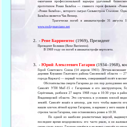
окончания профессиональной карьеры удачливый бизнесм
прототипом Рокки Бальбоа — главного героя фильмов «Рокки
«Рокки Бальбоа», которого сыграл Сильвестром Сталлоне. Од
Бальбоа является Чак Вепнер.
Трагически погиб в авиакатастрофе 31 августа 1969
www.rockymarciano.net
-
Рене Барриентос
(1969), Президент
Президент Боливии (Rene Barrientos).
В 1969 году он погиб в авиакатастрофе вертолета.
-
Юрий Алексеевич Гагарин
(1934–1968), к
Герой Советского Союза (14 апреля 1961). Лётчик-космонав
деревня Клушино Гжатского района Смоленской области — 27 
города Киржач) — первый человек, совершивший полёт в космич
Обстоятельства смерти Гагарина до сих пор доподлинно неиз
Самолёт УТИ МиГ-15 с Гагариным и его инструктором, Ге
Серёгиным, разбился 27 марта 1968 года в 10:30 утра в рай
Владимирской области. Это случилось в условиях плохой вид
землёй. Самолёт вошёл в штопор, для того чтобы вывести его
нашли клочок лётной куртки Гагарина, в кармане у него нашли
стрелок часов Гагарина, они остановились ровно в 10:30.
По одной из наиболее реалистичных версий, выдвинутой
последнее время нездоровилось: его часто рвало, и он жалова