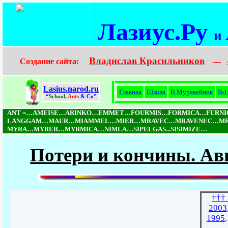
Лазиус.Ру
и
Владислав Красильников
Создание сайта:
—
Lasius.narod.ru
Главная
Школа
В Муравейник
№1
“
School,
Ants
& Co”
ANT =…AMEISE…ARINKO…EMMET…FOURMIS…FORMICA…FURN
LANGGAM…MAUR…MIAMMEL…MIER…MRAVEC…MRAVENEC…MRO
MYRA…MYRER…MYRMICA…NIMLA…SIPELGAS...SISIMIZE…
Потери и кончины. Ав
†††
2003
1995