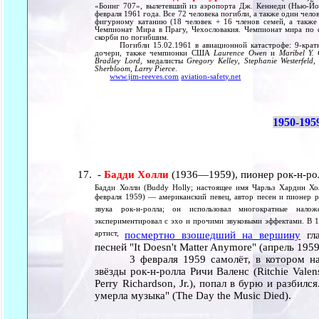
«Боинг 707», вылетевший из аэропорта Дж. Кеннеди (Нью-Йорк
февраля 1961 года. Все 72 человека погибли, а также один чел
фигурному катанию (18 человек + 16 членов семей, а также 
Чемпионат Мира в Прагу, Чехословакия. Чемпионат мира по 
скорби по погибшим.
Погибли 15.02.1961 в авиационной катастрофе: 9-кра
дочери, также чемпионки США
Laurence Owen
и
Maribel Y.
Bradley Lord
, медалисты
Gregory Kelley
,
Stephanie Westerfeld
Sherbloom, Larry Pierce
.
www.jim-reeves.com
aviation-safety.net
1950-195
-
Бадди Холли
(1936—1959), пионер рок-н-ро
Бадди Холли (Buddy Holly; настоящее имя Чарльз Хардин Хол
февраля 1959) — американский певец, автор песен и пионер р
звука рок-н-ролла; он использовал многократные нало
экспериментировал с эхо и прочими звуковыми эффектами. В 1
артист,
посмертно взошедший на вершину
гла
песней "It Doesn't Matter Anymore" (апрель 195
3 февраля 1959 самолёт, в котором нах
звёзды рок-н-ролла Ричи Валенс (Ritchie Valen
Perry Richardson, Jr.), попал в бурю и разбил
умерла музыка" (The Day the Music Died).