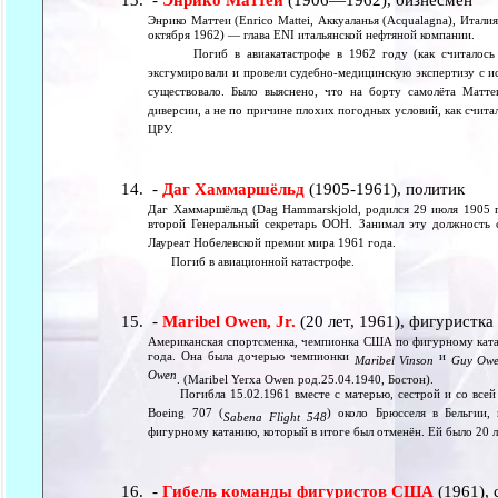
-
Энрико Маттеи
(1906—1962), бизнесмен
Энрико Маттеи (Enrico Mattei, Аккуаланья (Acqualagna), Италия
октября 1962) — глава ENI итальянской нефтяной компании.
Погиб в авиакатастрофе в 1962 году (как считалось до
эксгумировали и провели судебно-медицинскую экспертизу с ис
существовало. Было выяснено, что на борту самолёта Матте
диверсии, а не по причине плохих погодных условий, как счита
ЦРУ.
-
Даг Хаммаршёльд
(1905-1961), политик
Даг Хаммаршёльд (Dag Hammarskjold, родился 29 июля 1905 
второй Генеральный секретарь ООН. Занимал эту должность 
Лауреат Нобелевской премии мира 1961 года.
Погиб в авиационной катастрофе.
-
Maribel Owen, Jr.
(20 лет, 1961), фигуристка
Американская спортсменка, чемпионка США по фигурному кат
года. Она была дочерью чемпионки
и
Maribel Vinson
Guy Ow
Owen
. (Maribel Yerxa Owen род.25.04.1940, Бостон).
Погибла 15.02.1961 вместе с матерью, сестрой и со всей 
Boeing 707 (
) около Брюсселя в Бельгии,
Sabena Flight 548
фигурному катанию, который в итоге был отменён. Ей было 20 л
-
Гибель команды фигуристов США
(1961), 