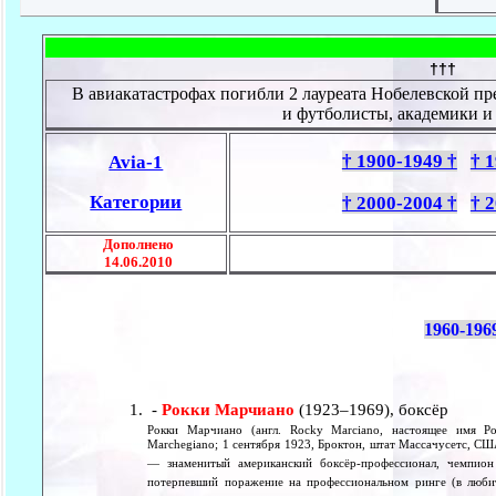
†††
В авиакатастрофах погибли 2 лауреата Нобелевской п
и футболисты, академики и
† 1900-1949 †
† 
Avia-1
Категории
† 2000-2004 †
† 
Дополнено
14.06.2010
1960-196
-
Рокки Марчиано
(1923–1969), боксёр
Рокки Марчиано (англ. Rocky Marciano, настоящее имя Ро
Marchegiano; 1 сентября 1923, Броктон, штат Массачусетс, С
— знаменитый американский боксёр-профессионал, чемпион
потерпевший поражение на профессиональном ринге (в люби