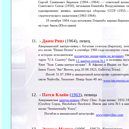
Сергей Семёнович Бирюзов (1904—1964) — советский военач
Советского Союза (1958), начальник Генштаба Вооружённых си
одновременно являясь замминистра обороны СССР (1955—
стратегического назначения (1963-1964).
19 октября 1964 года начальник Генштаба маршал Бирюзов п
на горе Авала (Югославия).
-
Джим Ривз
(1964), певец
Американский кантри-певец с богатым голосом (баритон), поп
его песня "Distant Drums" в сентябре 1966 года посмертно стал
в истории исполнителем
гла
посмертно взошедшим на вершину
чарте "U.S. Country" было
и половина посм
11 кантри-хитов №1
Член "Зала Славы кантри-музыки". В Африке и Индии он был
James Travis "Jim" Reeves, род.20.08.1923, Galloway,Texas).
Погиб 31.07.1964 в авиационной катастрофе одномоторного 
около Nashville, Tennessee. Певцу было 40 лет.
www.jim-reeves.c
-
Патси Клайн
(
1963
), певица
Американская
кантри-певица
(Patsy Cline. Годы жизни: 1932-1
(Cowboy Copas, Hawkshaw Hawkins). Имела два хита №1 в ка
песни "Sentimentally Yours".
Погибли в авиационной катастрофе.
www.patsycline.com