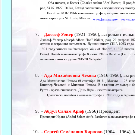
Оба пилота, и Бассет (Charles Arthur "Art" Bassett, II род.30
род.23.07.1927, Dallas, Texas) готовились к космическому полету
Погибли 28.02.1966 в авиакатастрофе тренировочного самолет
около аэропорта St. Louis, Missouri.
www.jsc.nasa.gov
www.space
-
Джозеф Уокер
(1921–1966), астронавт-испыт
Джозеф Уолкер (Joseph Albert "Joe" Walker, род. 20 февраля 1
летчик и астронавт-испытатель. Лучший пилот США 1963 года ("Pil
1991 году занесен на "Aerospace Walk of Honor", в 1995 внесен в 
Fame). Погиб в авиакатастрофе 8 июня 1966 в Barstow (California)
летевшим с ним в группе "XB-70 Valkyrie".
-
Ада Михайловна Чехова
(1916-1966), актри
Ада Михайловна Чехова (9 сентября 1916 , Москва — 28 янва
Книппер-Чеховой и Михаила Чехова. В отличии от матери бо
Руста - врача-гинеколога. Дочь Вера - известная актриса.
Трагически погибла в авиакатастрофе в 1966 году в Герман
-
Абдул Салам Ариф
(1966) Президент
Президент Ирака (Abdul Salam Arif). Разбился в авиакатастрофе 
-
Сергей Семёнович Бирюзов
(1904—1964), 