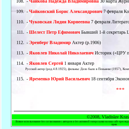
-
Чайкова Надежда Владимировна
30 марта Журн
-
Чайковский Борис Александрович
7 февраля К
-
Чуковская Лидия Корнеевна
7 февраля Литерат
-
Шелест Петр Ефимович
Бывший 1-й секретарь
-
Эренберг Владимир
Актер (р.1906)
-
Яковлев Николай Николаевич
Историк («ЦРУ 
-
Яковлев Сергей
1 января Актер
Русский актер (род.4.8.1925), фильмы: Дело было в Пенькове (1957), Ком
-
Яременко Юрий Васильевич
18 сентября Эконо
***
©2008, Vladislav Kras
Всякое использование без согласования с автором и без активной гиперссылки на наш сайт преслед
прав.