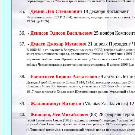
Верка-модистка из "Места встречи изменить нельзя" и Наталья из "Тени ис
-
Демин Лев Степанович
18 декабря Космонавт
Летчик-космонавт СССР (1974), полковник, кандидат технических наук, Г
1974). (р.1926).
-
Денисов Эдисон Васильевич
25 ноября Компози
-
Дудаев Джохар Мусаевич
21 апреля Президент 
В 1960-80-е гг. служил в Вооруженных силах СССР, генерал-майор авиа
конгресса чеченского народа, президентом Чеченской Республики (1991-9
мировым сообществом. Провозгласил выход Чечни из состава Российской
войск в Чечню возглавил вооруженное сопротивление. В апреле 1996 был 
-
29 августа Летчи
Евстигнеев Кирилл Алексеевич
Дважды Герой Советского Союза (1944, 1945), командир эскадрильи 240-
Совершил более 300 боевых вылетов, участвовал в 120 боях сбил лично 5
1917 года в поселке Хохлы ныне Шумихинского района Курганской област
-
Жалакявичус Витаутас
(Vitautas Zalakiavicius) 
-
(83) 28 февраля Герой
Жильцов, Лев Михайлович
Герой Советского Союза (1962), командир атомной подводной лодки (АП
морской базы Северного флота, капитан 2-го ранга, с 1975 - контр-адми
(«Ленинский комсомол») совершивший первый поход под паковыми аркти