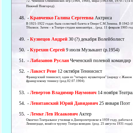
72. Чемпион Олимпийских игр (1964, 1968), мира (1963-68, 1970-71) и Е
Нижний Новгород).
-
Кравченко Галина Сергеевна
Актриса
В 1921-1922 годах была солисткой балета в Опере С.М.Зимина. В 1942-1
Тбилиси. Затем – в Театре-студии киноактёра... (род. 11 февраля 1905 го
-
Кузнецов Андрей
30 (?) декабря Волейболист
-
Курехин Сергей
9 июля Музыкант (р.1954)
-
Лабазанов Руслан
Чеченский полевой командир
-
Лакост Рене
12 октября Теннисист
Французский теннисист, один из "четырех мушкетеров" (наряду с Жано
французскому теннису (род.02.07.1904).
-
Левертов Владимир Наумович
14 ноября Театра
-
Левитанский Юрий Давидович
25 января Поэт
-
Лемке Лев Исаакович
Актер
Окончил Театральное училище в Днепропетровске в 1959 году, работал в
Ленинграде, вошёл в труппу Театра комедии. (род. 25 августа 1931 года)