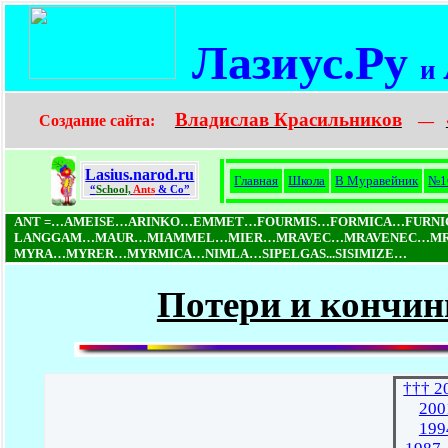
Лазиус.Ру
и
Владислав Красильников
Создание сайта:
—
Lasius.narod.ru
Главная
Школа
В Муравейник
№1
“
School,
Ants
& Co”
ANT =…AMEISE…ARINKO…EMMET…FOURMIS…FORMICA…FURN
LANGGAM…MAUR…MIAMMEL…MIER…MRAVEC…MRAVENEC…MRO
MYRA…MYRER…MYRMICA…NIMLA…SIPELGAS...SISIMIZE…
Потери и кончин
††† 2
200
199