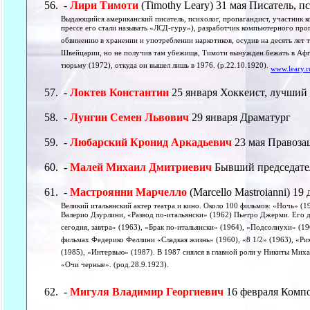
-
Лири Тимоти
(Timothy Leary) 31 мая Писатель, п
Выдающийся американский писатель, психолог, пропагандист, участник к
прессе его стали называть «ЛСД-гуру»), разработчик компьютерного про
обвинению в хранении и употреблении наркотиков, осудив на десять лет 
Швейцарии, но не получив там убежища, Тимоти вынужден бежать в Афга
тюрьму (1972), откуда он вышел лишь в 1976. (р.22.10.1920).
www.leary.r
-
Локтев Константин
25 января Хоккеист, лучший
-
Лунгин Семен Львович
29 января Драматург
-
Любарский Кронид Аркадьевич
23 мая Правоз
-
Малей Михаил Дмитриевич
Бывший председате
-
Мастроянни Марчелло
(Marcello Mastroianni) 19
Великий итальянский актер театра и кино. Около 100 фильмов: «Ночь» 
Валерио Дзурлини, «Развод по-итальянски» (1962) Пьетро Джерми. Его 
сегодня, завтра» (1963), «Брак по-итальянски» (1964), «Подсолнухи» (1
фильмах Федерико Феллини «Сладкая жизнь» (1960), «8 1/2» (1963), «Р
(1985), «Интервью» (1987). В 1987 снялся в главной роли у Никиты Мих
«Очи черные». (род.28.9.1923).
-
Мигуля Владимир Георгиевич
16 февраля Комп