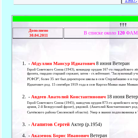
1987
†††
Дополнено
В списке около
120
ФАМИ
30.04.2011
-
8 июня Ветеран
Абдуллин Мансур Идиатович
Герой Советского Союза (1943), командир орудия 167-го гвардейского л
фронта, гвардии старший сержант, затем - ст.лейтенант. "Заслуженный у
РСФСР", более 35 лет был директором школы в селе Стерлибашево и в го
Идиатович род. 15 сентября 1919 года в селе Киргиз-Мияки ныне Миякин
-
18 июня Ветер
Авдеев Анатолий Константинович
Герой Советского Союза (1945), наводчик орудия 873-го армейского ист
армия, 2-й Белорусский фронт), рядовой. (Анатолий Константинович род
Сычёвского района Смоленской области). Умер в звании подполковника в
-
Агапитов Сергей
Актер (р.1954)
-
Ветеран
Аказенок Борис Иванович