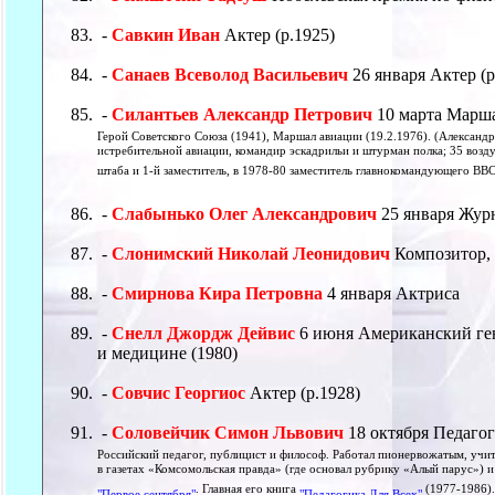
-
Савкин Иван
Актер (р.1925)
-
Санаев Всеволод Васильевич
26 января Актер (р
-
Силантьев Александр Петрович
10 марта Марш
Герой Советского Союза (1941), Маршал авиации (19.2.1976). (Александ
истребительной авиации, командир эскадрильи и штурман полка; 35 возду
штаба и 1-й заместитель, в 1978-80 заместитель главнокомандующего ВВ
-
Слабынько Олег Александрович
25 января Жур
-
Слонимский Николай Леонидович
Композитор,
-
Смирнова Кира Петровна
4 января Актриса
-
Снелл Джордж Дейвис
6 июня Американский ген
и медицине (1980)
-
Совчис Георгиос
Актер (р.1928)
-
Соловейчик Симон Львович
18 октября Педаго
Российский педагог, публицист и философ. Работал пионервожатым, учи
в газетах «Комсомольская правда» (где основал рубрику «Алый парус») и 
. Главная его книга
(1977-1986).
"Первое сентября"
"Педагогика Для Всех"