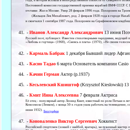
года, и которая всплыла в непосредственной близости от Северного полю
Постоянной комиссии государственной приемки кораблей ВМФ СССР. С 1977
отставке. Жил в Москве. Умер 28 февраля 1996 года. Похоронен на Трое
(Жильцов Лев Михайлович, род. 2 февраля 1928 года в городе Нахабин
и скончался 1 сентября 1987 года. Похоронен на Серафимовском кладби
-
Иванов Александр Александрович
13 июня Поэ
Русский поэт, публицист. Известен стихотворными пародиями, ведущий п
«Любовь и горчица» (1968), «Смеясь и плача» (1970), «Не своим голосом» 
-
Кармаль Бабрак
1 декабря Бывший лидер Афган
-
Касио Тадао
6 марта Основатель компании Casio
-
Качин Герман
Актер (р.1937)
-
Кесьлевский Кшиштоф
(Krzysztof Kieslowski) 1
-
Кмит Инна Алексеевна
7 февраля Актриса
Её отец - популярный актер Леонид Кмит, известный по роли Петьки в ле
Комсомола (Ленком), с конца 50-х годов ушла работать на телевидение,
июня 1932).
Биография
-
Коноваленко Виктор Сергеевич
Хоккеист
Российский спортсмен (хоккей с шайбой, вратарь), заслуженный мастер с