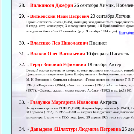
-
Вилкинсон Джефри
26 сентября Химик, Нобелев
-
23 сентября Летчик
Витковский Иван Петрович
Герой Советского Союза (1945), командир эскадрильи 66-го гвардейского 
й гвард. истр. авиакорпус, 3-я воздушная армия, 1-й Прибалтийский фро
воздушных боях сбил 22 самолёта. (род. 9 октября 1914 года).
Биографи
-
Власенко Лев Николаевич
Пианист
-
Волков Олег Васильевич
10 февраля Писатель
-
Гердт Зиновий Ефимович
18 ноября Актер
Великий мастер грустного юмора, сочетал иронию и скептицизм с тонкой
Центральном театре кукол (роль Конферансье в «Необыкновенном концерте
М. Н. Ермоловой. Снимался в фильмах: «Город мастеров» по пьесе Т. В. Г
1965), «Фокусник» (1966), «Золотой теленок» (1968), «Автомобиль, скри
(1977), «Сказки... сказки... сказки старого Арбата» (1982) и др. (р.1916).
-
Гладунко Маргарита Ивановна
Актриса
Заслуженная артистка РСФСР (1980). Актриса Бердичевского (с 1949), Т
М.Горького (1953). В 1955—1960 — актриса Белорусского академического
киноактера. В кино — с 1955 года. (род. 29 апреля 1929 года в городе У
-
Давыдова (Шляхтур) Людмила Петровна
25 де