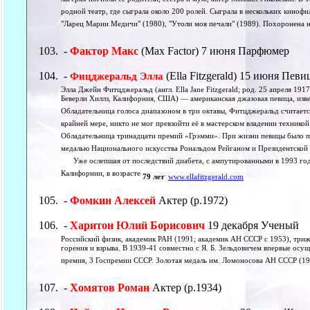
лагерях погибли её родители, сестра и муж, актёр Михаил Унковский. В 
родной театр, где сыграла около 200 ролей. Сыграла в нескольких кинофи
"Ларец Марии Медичи" (1980), "Утоли моя печали" (1989). Похоронена 
-
Фактор Макс
(Max Factor) 7 июня Парфюмер
-
(Ella Fitzgerald) 15 июня Певи
Фицджеральд Элла
Элла Джейн Фитцджеральд (англ. Ella Jane Fitzgerald; род. 25 апреля 
Беверли Хиллз, Калифорния, США) — американская джазовая певица, изве
Обладательница голоса диапазоном в три октавы, Фитцджеральд считаетс
крайней мере, никто не мог превзойти её в мастерском владении техникой
Обладательница тринадцати премий «Грэмми». При жизни певицы было п
медалью Национального искусства Рональдом Рейганом и Президентской
Уже ослепшая от последствий диабета, с ампутированными в 1993 году
Калифорнии, в возрасте
.
79 лет
www.ellafitzgerald.com
-
Фомкин Алексей
Актер (р.1972)
-
Харитон Юлий Борисович
19 декабря Ученый
Российский физик, академик РАН (1991; академик АН СССР с 1953), три
горения и взрыва. В 1939-41 совместно с Я. Б. Зельдовичем впервые осу
премия, 3 Госпремии СССР. Золотая медаль им. Ломоносова АН СССР (198
-
Хомятов Роман
Актер (р.1934)