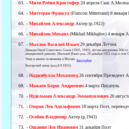
-
Милн Робин Кристофер
20 апреля Сын А.Милна,
-
Миттеран Франсуа
(Francois Mitterrand) 8 янва
-
Михайлов Александр
Актер (р.1922)
-
Михайлов Михаил
(Mikhail Mikhajlov) 4 января 
-
29 декабря Летчик
Мыхлик Василий Ильич
Дважды Герой Советского Союза (1945, 1945), лётчик-штурмовик 566-г
авиационной дивизии. (Василий Ильич род. 29 декабря 1922 года в селе С
Умер в звании полковника в Москве.
Биография
Болгарский актер (род.6.9.1921).
-
Наджибулла Мохаммед
26 сентября Президент Аф
-
Можаев Борис Андреевич
4 марта Писатель
-
Нудельман Александр Эммануилович
20 август
-
Озеров Лев Адольфович
18 марта Поэт, перевод
-
Особик Владимир
Актер (р.1943)
-
Ошанин Лев Иванович
31 декабря Поэт