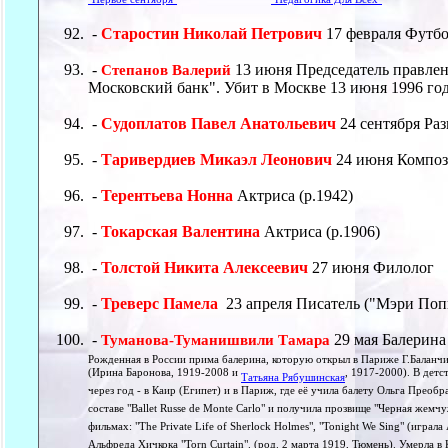
-
Старостин Николай Петрович
17 февраля Футб
-
13 июня Председатель правлен
Степанов Валерий
Московский банк". Убит в Москве 13 июня 1996 год
-
Судоплатов Павел Анатольевич
24 сентября Ра
-
Таривердиев Микаэл Леонович
24 июня Композ
-
Терентьева Нонна
Актриса (р.1942)
-
Токарская Валентина
Актриса (р.1906)
-
Толстой Никита Алексеевич
27 июня Филолог
-
Треверс Памела
23 апреля Писатель ("Мэри Поп
-
29 мая Балерина
Туманова-Туманишвили Тамара
Рожденная в России прима балерина, которую открыл в Париже Г.Баланчин 
(Ирина Баронова, 1919-2008 и
, 1917-2000). В детс
Татьяна Рябушинская
через год - в Каир (Египет) и в Париж, где её учила балету Ольга Преоб
составе "Ballet Russe de Monte Carlo" и получила прозвище "Черная жемч
фильмах: "The Private Life of Sherlock Holmes", "Tonight We Sing" (играла
Альфреда Хичкока "Torn Curtain". (род. 2 марта 1919, Тюмень). Умерла в 