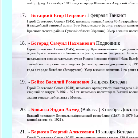
майор. (род. 17 октября 1919 года в городе Шимановск Амурской области
-
1 февраля Танкист
Богацкий Егор Петрович
Герой Советского Союза (1945), командир танковой роты 48-й гвардейско
й гвардейской танковой армии 1-го Белорусского фронта, гвардии капитан
Краснопольского района Сумской области Украины). Умер в звании полк
-
Подводник
Богорад Самуил Нахманович
Герой Советского Союза (1945), командир Краснознамённой подводной 
лодок Краснознамённого Балтийского флота, капитан 3-го ранга. После
начальником вспомогательных судов Рижской военно-морской базы Балтф
Латвийского морского пароходства. (во всех архивных документах до 195
года в городе Витебске (Белоруссия). Умер в звании капитана 1-го ранга 
-
3 апреля Ветеран
Бойко Василий Романович
Герой Советского Союза (1940), начальник оргпартчасти политотдела 4-
старший политрук. В 1961-1971 гг. начальник политотдела Высшей военн
звании генерал-лейтенанта в Москве.
-
Бокасса Эддин Ахмед
(Bokassa) 3 ноября Диктат
Бывший президент Центральноафриканской республики (ЦАР). В 1979 был 
каннибализме. (р. 1921).
-
19 января Ветеран
Борисов Георгий Алексеевич
Герой Советского Союза (1945), помощник командира взвода 130-й отдель