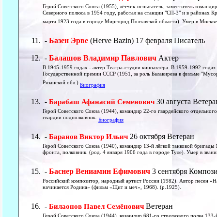
Герой Советского Союза (1955), лётчик-испытатель, заместитель команди
Северного полюса в 1954 году, работал на станции "СП-3" и в районах К
марта 1923 года в городе Миргород Полтавской области). Умер в Москв
-
Базен Эрве
(Herve Bazin) 17 февраля Писатель
-
Балашов Владимир Павлович
Актер
В 1945-1959 годах - актер Театра-студии киноактёра. В 1959-1992 годах
Государственной премии СССР (1951, за роль Балакирева в фильме "Мусор
Рязанской обл.)
Биография
-
30 августа Ветера
Барабаш Афанасий Семенович
Герой Советского Союза (1944), командир 22-го гвардейского отдельного
гвардии подполковник.
Биография
-
26 октября Ветеран
Баранов Виктор Ильич
Герой Советского Союза (1940), командир 13-й лёгкой танковой бригады 
фронта, полковник. (род. 4 января 1906 года в городе Туле). Умер в зван
-
Баснер Вениамин Ефимович
3 сентября Композ
Российский композитор, народный артист России (1982). Автор песен «
начинается Родина» (фильм «Щит и меч», 1968). (р.1925).
-
Ветеран
Билаонов Павел Семёнович
Герой Советского Союза (1944), командир 681-го стрелкового полка 133-