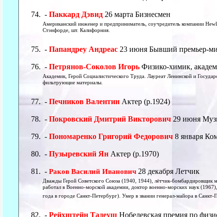
-
Паккард Дэвид
26 марта Бизнесмен
Американский инженер и предприниматель, соучредитель компании Hewlett
Стэнфорде, шт. Калифорния.
-
Папандреу Андреас
23 июня Бывший премьер-ми
-
Петрянов-Соколов Игорь
Физико-химик, акаде
Академик, Герой Социалистического Труда. Лауреат Ленинской и Госуда
фильтрующие материалы.
-
Печников Валентин
Актер (р.1924)
-
Покровский Дмитрий Викторович
29 июня Муз
-
Пономаренко Григорий Федорович
8 января Ко
-
Пузыревский Ян
Актер (р.1970)
-
28 декабря Летчик
Раков Василий Иванович
Дважды Герой Советского Союза (1940, 1944), лётчик-бомбардировщик м
работал в Военно-морской академии, доктор военно-морских наук (1967),
года в городе Санкт-Петербург). Умер в звании генерал-майора в Санкт-
-
Рейхштейн Тадеуш
Нобелевская премия по физи