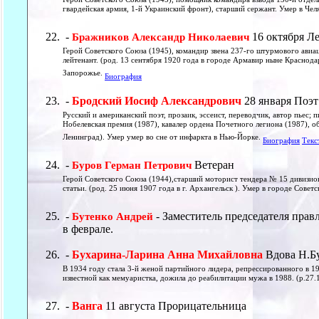
гвардейская армия, 1-й Украинский фронт), старший сержант. Умер в Чел
-
16 октября Л
Бражников Александр Николаевич
Герой Советского Союза (1945), командир звена 237-го штурмового авиа
лейтенант. (род. 13 сентября 1920 года в городе Армавир ныне Краснода
Запорожье.
Биография
-
Бродский Иосиф Александрович
28 января Поэт
Русский и американский поэт, прозаик, эссеист, переводчик, автор пьес;
Нобелевская премия (1987), кавалер ордена Почетного легиона (1987), о
Ленинград). Умер умер во сне от инфарктa в Нью-Йорке.
Биография
Текс
-
Ветеран
Буров Герман Петрович
Герой Советского Союза (1944),старший моторист тендера № 15 дивизио
статьи. (род. 25 июня 1907 года в г. Архангельск ). Умер в городе Сове
-
- Заместитель председателя прав
Бутенко Андрей
в феврале.
-
Бухарина-Ларина Анна Михайловна
Вдова Н.Б
В 1934 году стала 3-й женой партийного лидера, репрессированного в 19
известной как мемуаристка, дожила до реабилитации мужа в 1988. (р.27.
-
Ванга
11 августа Прорицательница