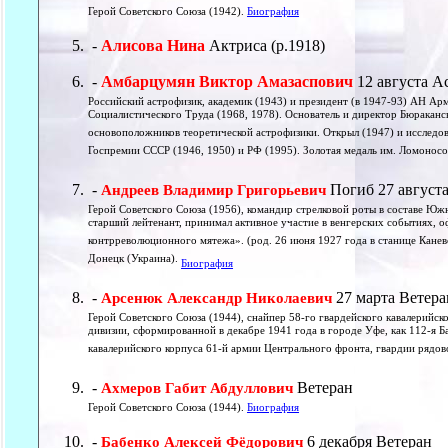
Герой Советского Союза (1942).
Биография
-
Алисова Нина
Актриса (р.1918)
-
Амбарцумян Виктор Амазаспович
12 августа А
Российский астрофизик, академик (1943) и президент (в 1947-93) АН А
Социалистического Труда (1968, 1978). Основатель и директор Бюраканс
основоположников теоретической астрофизики. Открыл (1947) и исследова
Госпремии СССР (1946, 1950) и РФ (1995). Золотая медаль им. Ломоносо
-
Погиб 27 август
Андреев Владимир Григорьевич
Герой Советского Союза (1956), командир стрелковой роты в составе Юж
старший лейтенант, принимал активное участие в венгерских событиях, 
контрреволюционного мятежа». (род. 26 июня 1927 года в станице Канев
Донецк (Украина).
Биография
-
27 марта Ветера
Арсенюк Александр Николаевич
Герой Советского Союза (1944), снайпер 58-го гвардейского кавалерийск
дивизии, сформированной в декабре 1941 года в городе Уфе, как 112-я Б
кавалерийского корпуса 61-й армии Центрального фронта, гвардии рядов
-
Ветеран
Ахмеров Габит Абдуллович
Герой Советского Союза (1944).
Биография
-
6 декабря Ветеран
Бабенко Алексей Фёдорович