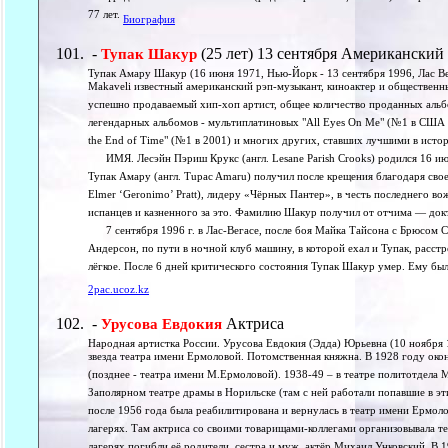
77 лет.
Биография
-
(25 лет) 13 сентября Американский
Тупак Шакур
Тупак Амару Шакур (16 июня 1971, Нью-Йорк - 13 сентября 1996, Лас В
Makaveli известный американский рэп-музыкант, киноактер и общественны
успешно продаваемый хип-хоп артист, общее количество проданных альб
легендарных альбомов - мультиплатиновых "All Eyes On Me" (№1 в США в 1
the End of Time" (№1 в 2001) и многих других, ставших лучшими в истор
ИМЯ. Лесэйн Пэриш Крукс (англ. Lesane Parish Crooks) родился 16 ию
Тупак Амару (англ. Tupac Amaru) получил после крещения благодаря сво
Elmer ‘Geronimo’ Pratt), лидеру «Чёрных Пантер», в честь последнего в
испанцев и казненного за это. Фамилию Шакур получил от отчима — док
7 сентября 1996 г. в Лас-Вегасе, после боя Майка Тайсона с Брюсом С
Андерсон, по пути в ночной клуб машину, в которой ехал и Тупак, расстр
лёгкое. После 6 дней критического состояния Тупак Шакур умер. Ему был
2pac.ucoz.kz
-
Актриса
Урусова Евдокия
Народная артистка России. Урусова Евдокия (Эдда) Юрьевна (10 ноября 1
звезда театра имени Ермоловой. Потомственная княжна. В 1928 году окон
(позднее - театра имени М.Ермоловой). 1938-49 – в театре политотдела 
Заполярном театре драмы в Норильске (там с ней работали попавшие в э
после 1956 года была реабилитирована и вернулась в театр имени Ермоло
лагерях. Там актриса со своими товарищами-коллегами организовывала т