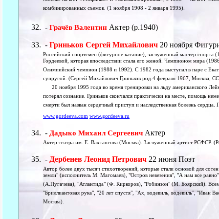
Москве на к/ст «Техфильм» и «Союзкинохроника», с 1935 — на к/ст «М
комбинированных съемок. (1 ноября 1908 - 2 января 1995).
-
Актер (р.1940)
Грачёв Валентин
-
Гриньков Сергей Михайлович
20 ноября Фигур
Российский спортсмен (фигурное катание), заслуженный мастер спорта (1
Гордеевой, которая впоследствии стала его женой. Чемпионом мира (1986,
Олимпийский чемпион (1988 и 1992). С 1982 года выступал в паре с Екат
супругой. (Сергей Михайлович Гриньков род.4 февраля 1967, Москва, СС
20 ноября 1995 года во время тренировки на льду американского Лей
потерял сознание. Гриньков скончался практически на месте, помощь не
смерти был назван сердечный приступ и наследственная болезнь сердца.
www.gordeeva.com
www.gordeeva.ru
-
Актер
Дадыко Михаил Сергеевич
Актер театра им. Е. Вахтангова (Москва). Заслуженный артист РСФСР. (Р
-
Дербенев Леонид Петрович
22 июня Поэт
Автор более двух тысяч стихотворений, которые стали основой для соте
земли" (исполнитель М. Магомаев), "Остров невезения", "А нам все равно"
(А.Пугачева), "Атлантида" (Ф. Киркоров), "Робинзон" (М. Боярский). Всем
"Бриллиантовая рука", "20 лет спустя", "Ах, водевиль, водевиль", "Иван В
Москва).