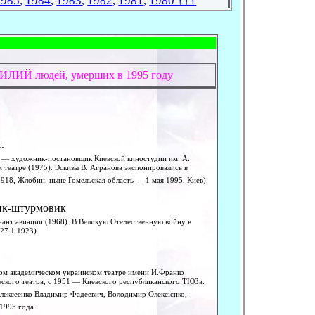
1985
,
1984
,
1983
,
1982
,
1981
,
1980 †††
ЛИЙ людей, умерших в 1995 году
.
1 — художник-постановщик Киевской киностудии им. А.
театре (1975). Эскизы В. Агранова экспонировались в
18, Жлобин, ныне Гомельская область — 1 мая 1995, Киев).
ик-штурмовик
енант авиации (1968). В Великую Отечественную войну в
27.1.1923).
ом академическом украинском театре имени И.Франко
ского театра, с 1951 — Киевского республиканского ТЮЗа.
Алексеенко Владимир Фадеевич, Володимир Олексiєнко,
 1995 года.