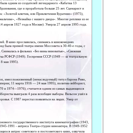
 была одним из создателей легендарного «Кабачка 13
бразования, где и проработала больше 25 лет. Сценарист и
ок: «Золотой ключик, или Приключения Буратино» (1975),
альчике», «Незнайка с нашего двора». Многие реплики из ее
14 апреля 1927 года в Москве). Умерла 27 апреля 1995 года.
ей. В кино прославилась, снимаясь в кинокомедиях
анд была примой театра имени Моссовета в 30-40-е годы, с
. Снималась в фильмах «Без вины виноватые», «Снежная
стка РСФСР (1949). Госпремия СССР (1949 — за театральную
 8 мая 1995).
on, имел пожизненный (ненаследуемый) титул барона Риво,
империи; 11 марта 1916 — 24 мая 1995), политик-лейборист,
70 и 1974—1976); считается одним из самых выдающихся
йбористы выиграли 4 раза всеобщие выборы. Вильсон ушёл в
ровья. С 1987 перестал появляться на людях. Умер от
союзного государственного института кинематографии (1943,
 1945-1991 - актриса Театра-студии киноактера. В 1949-1952
ющихся актрис советского и постсоветского кино, озвучила