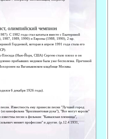
осфильм». Оператор-постановщик, оператор
ист, олимпийский чемпион
987). С 1982 года стал кататься вместе с Екатериной
 1987, 1989, 1990) и Европы (1988, 1990), 2-кр.
ериной Гордеевой, которая в апреле 1991 года стала его
СР).
к-Плэсида (Нью-Йорк, США) Сергею стало плохо и он
медленно прибывших медиков была уже бесполезна. Причиной
 Похоронен на Ваганьковском кладбище Москвы.
одился 6 декабря 1926 года).
н песен. Известность ему принесли песни "Лучший город
 (из кинофильма "Бриллиантовая рука"), "Все могут короли"
 известны песни к фильмам: "Кавказская пленница",
асильевич меняет профессию" и другие. (р.12.4.1931,