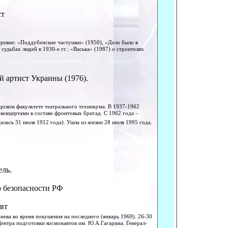
ст
еревне: «Поддубенские частушки» (1950), «Дело было в
судьбах людей в 1930-е гг.: «Васька» (1987) о строителях
й артист Украины (1976).
ёрском факультете театрального техникума. В 1937-1962
 концертами в составе фронтовых бригад. С 1962 года –
дилась 31 июля 1912 года). Ушла из жизни 28 июля 1995 года.
ель.
 безопасности РФ
вт
нева во время покушения на последнего (январь 1969). 26-30
ентра подготовки космонавтов им. Ю.А.Гагарина. Генерал-