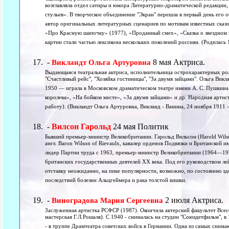
возглавляла отдел сатиры и юмора Литературно-драматической редакции,
стульев». В творческое объединение "Экран" перешла в первый день его о
автор оригинальных литературных сценариев по мотивам известных сказ
«Про Красную шапочку» (1977), «Проданный смех», «Сказка о звездном м
картин стали частью лексикона нескольких поколений россиян. (Родилась 
-
8 мая Актриса.
Викландт Ольга Артуровна
Выдающаяся театральная актриса, исполнительница острохарактерных рол
"Счастливый рейс", "Хозяйка гостиницы", "За двумя зайцами". Ольга Викл
1950 — играла в Московском драматическом театре имени А. С. Пушкина
королева», «На бойком месте», «За двумя зайцами» и др. Народная арти
работу). (Викландт Ольга Артуровна, Викланд - Ванина, 24 ноября 1911 -
-
Вилсон Гарольд
24 мая Политик
Бывший премьер-министр Великобритании. Гарольд Вильсон (Harold Wils
англ. Baron Wilson of Rievaulx, кавалер орденов Подвязки и Британской 
лидер Партии труда с 1963, премьер-министр Великобритании (1964—19
британских государственных деятелей XX века. Под его руководством ле
отставку неожиданно, на пике популярности, возможно, по состоянию здо
последствий болезни Альцгеймера и рака толстой кишки.
-
2 июля Актриса.
Виноградова Мария Сергеевна
Заслуженная артистка РСФСР (1987). Окончила актерский факультет Все
мастерская Г.Л.Рошаля). С 1940 - снималась на студии "Союздетфильм", в
- в труппе Драмтеатра советских войск в Германии. Одна из самых снима