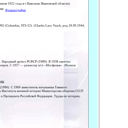
июля 1922 года в г.Наволоки Ивановской области).
ище.
Фильмография
992 (Columbia, STS-52). (Charles Lacy Veach, род.18.09.1944,
). Народный артист РСФСР (1989). В 1938 окончил
еатров. С 1957 — режиссер к/ст «Мосфильм». (Воинов
ик
(1986). С 1984 заместитель начальника Главного
к Института военной истории Министерства обороны СССР.
и и Президента Российской Федерации. Труды по истории,