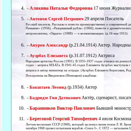
-
Алякина Наталья Федоровна
17 июня Журнали
-
29 апреля Писатель
Антонов Сергей Петрович
Русский писатель. Рассказы и повести преимущественно о современной д
Пенькове» (1956), «Разорванный рубль» (1966); повести о драматических 
метрополитена; «Овраги» (1988) — о коллективизации. (р.16 мая 1915).
-
(р.21.04.1914) Актер. Народны
Ануров Александр
-
(р.31.07.1912) Актриса
Ауэрбах Елизавета
Народная артистка России (1991). В 1935-1937 годах училась на режисс
годах – актриса МХАТа. В 1941-45 годах Елизавета Ауэрбах выступала с
актриса и автор миниатюр на эстраде. (Ауэрбах Елизавета Борисовна, Ро
Похоронена на Введенском (Немецком) кладбище.
-
(р.1934) Актер
Бакштаев Леонид
-
Актёр, сценарист, писат
Бадридзе Гия Датикович
-
Баранников Виктор Павлович
Бывший министр
-
Береговой Георгий Тимофеевич
4 июля Космона
Летчик-космонавт СССР (1968), который заслонил своим телом Л. И. Бреж
октября 1968 провел испытания корабля «Союз-3». С 1972 — начальник Ц