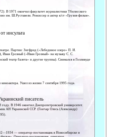
72). В 1971 окончил факультет журналистики Тбилисского
ино им. Ш.Руставели. Режиссер и актер к/ст «Грузия-фильм».
 от инсульта
театре. Партии: Зигфрид («Лебединое озеро» П. И.
), Иван Грозный («Иван Грозный» на музыку С. С.
ский театр балета» и другие труппы). Снимался в Голливуде
 киноактера. Ушел из жизни 7 сентября 1995 года.
Украинский писатель
8 году. В 1946 окончил Днепропетровский университет.
мик АН Украинской ССР. (Гончар Олесь (Александр)
95).
932—1934 — оператор-постановщик в Новосибирске и