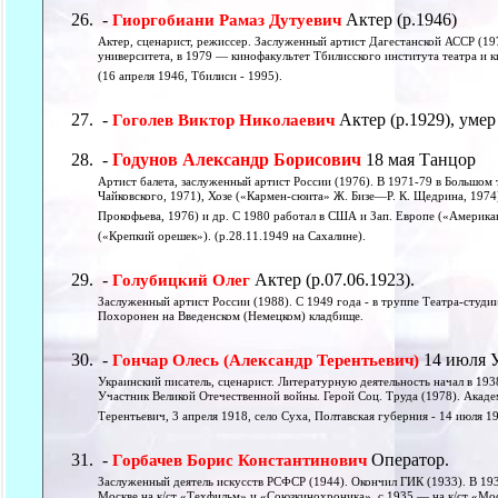
-
Актер (р.1946)
Гиоргобиани Рамаз Дутуевич
Актер, сценарист, режиссер. Заслуженный артист Дагестанской АССР (19
университета, в 1979 — кинофакультет Тбилисского института театра и к
(16 апреля 1946, Тбилиси - 1995).
-
Актер (р.1929), умер
Гоголев Виктор Николаевич
-
Годунов Александр Борисович
18 мая Танцор
Артист балета, заслуженный артист России (1976). В 1971-79 в Большом 
Чайковского, 1971), Хозе («Кармен-сюита» Ж. Бизе—Р. К. Щедрина, 1974
Прокофьева, 1976) и др. С 1980 работал в США и Зап. Европе («Американ
(«Крепкий орешек»). (р.28.11.1949 на Сахалине).
-
Актер (р.07.06.1923).
Голубицкий Олег
Заслуженный артист России (1988). С 1949 года - в труппе Театра-студии
Похоронен на Введенском (Немецком) кладбище.
-
14 июля 
Гончар Олесь (Александр Терентьевич)
Украинский писатель, сценарист. Литературную деятельность начал в 193
Участник Великой Отечественной войны. Герой Соц. Труда (1978). Акаде
Терентьевич, 3 апреля 1918, село Суха, Полтавская губерния - 14 июля 19
-
Оператор.
Горбачев Борис Константинович
Заслуженный деятель искусств РСФСР (1944). Окончил ГИК (1933). В 1