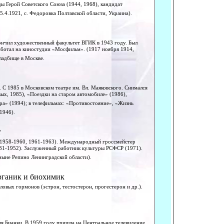
ы Герой Советского Союза (1944, 1968), кандидат
5.4.1921, с. Федоровка Полтавской области, Украина).
нчил художественный факультет ВГИК в 1943 году. Был
ботал на киностудии «Мосфильм». (1917 ноября 1914,
ладбище в Москве.
. С 1985 в Московском театре им. Вл. Маяковского. Снимался
ых, 1985), «Поездки на старом автомобиле» (1986),
ра» (1994); в телефильмах: «Противостояние», «Жизнь
1946).
т
, 1958-1960, 1961-1963). Международный гроссмейстер
931-1952). Заслуженный работник культуры РСФСР (1971).
 ныне Репино Ленинградской области).
рганик и биохимик
ловых гормонов (эстрон, тестостерон, прогестерон и др.).
ия Бианки. В 1959 году пришла на Центральное телевидение,