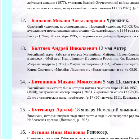
лейтенант авиации (1977), участник Великой Отечественной войны, дважд
психологических наук, заслуженный летчик-испытатель СССР (1961). (р.1
-
Художник.
Богданов Михаил Александрович
Советский художник-постановщик кино. Народный художник РСФСР. Око
художником-постановщиком киностудии «Союздетфильм», с 1944 года ра
Выборг). Умер 20 сентября 1995, похоронен в колумбарии Кунцевского к
-
Болтнев Андрей Николаевич
12 мая Актер
Российский актер. Работал в театрах Уссурийска, Майкопа, Новосибирска
в фильмах: «Мой друг Иван Лапшин» (Госпремия России им. бр. Васильев
«Черный квадрат» (1992), «Мафия бессмертна» (1993), «Роман императо
Клима Самгина», «Михайло Ломоносов», «Белые одежды» и др. (р.05.01.
-
Ботвинник Михаил Моисеевич
5 мая Шахматис
Российский шахматист, 6-й в истории шахмат чемпион мира (1948-1957
(1950), заслуженный мастер спорта (1945). 7-кратный чемпион СССР (1
Доктор технических наук, профессор. (р.17 (30) августа 1911, Куоккала,
-
Бутенандт Адольф
18 января Немецкий химик-о
Биохимик, который впервые выделил в чистом виде и синтезировал ряд по
Нобелевская премия. (Butenandt, р.1903).
-
Режиссер.
Веткина Инна Ивановна
Сценарист, режиссер. Работала литературным секретарем писателя Витал