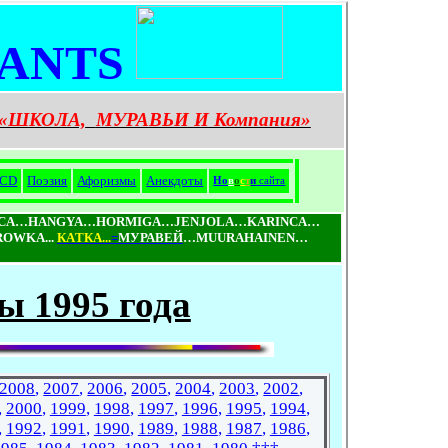
ANTS
«ШКОЛА,
МУРАВЬИ И Компания»
CD
Поэзия
Афоризмы
Анекдоты
Н
о
в
о
с
т
и
сайта
ICA…HANGYA…HORMIGA…JENJOLA…KARINCA…
WKA...
КAТКA...
=
МУРАВЕЙ
…MUURAHAINEN…
ы 1995 года
 2008
,
2007
,
2006
,
2005
,
2004
,
2003
,
2002
,
,
2000
,
1999
,
1998
,
1997
,
1996
,
1995
,
1994
,
,
1992
,
1991
,
1990
,
1989
,
1988
,
1987
,
1986
,