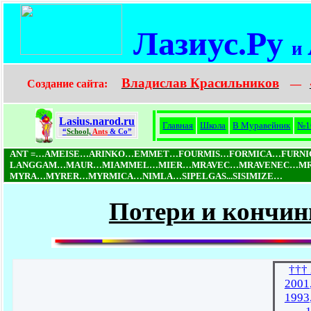
Лазиус.Ру
и
Владислав Красильников
Создание сайта:
—
Lasius.narod.ru
Главная
Школа
В Муравейник
№1
“
School,
Ants
& Co”
ANT =…AMEISE…ARINKO…EMMET…FOURMIS…FORMICA…FURN
LANGGAM…MAUR…MIAMMEL…MIER…MRAVEC…MRAVENEC…MRO
MYRA…MYRER…MYRMICA…NIMLA…SIPELGAS...SISIMIZE…
Потери и кончин
†††
2001
1993