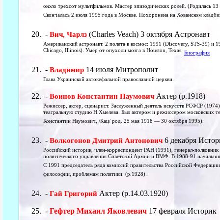
около трехсот мультфильмов. Мастер эпизодических ролей. (Родилась 13 
Скончалась 2 июля 1995 года в Москве. Похоронена на Хованском кладб
-
(Charles Veach) 3 октября Астронавт
Вич, Чарлз
Американский астронавт. 2 полета в космос: 1991 (Discovery, STS-39) и 1
Chicago, Illinois). Умер от опухоли мозга в Houston, Texas.
Биография
-
14 июля Митрополит
Владимир
Глава Украинской автокефальной православной церкви.
-
Актер (р.1918)
Воинов Константин Наумович
Режиссер, актер, сценарист. Заслуженный деятель искусств РСФСР (1974
театральную студию Н.Хмелева. Был актером и режиссером московских т
Константин Наумович, /Кац/ род. 25 мая 1918 — 30 октября 1995).
-
6 декабря Истор
Волкогонов Дмитрий Антонович
Российский историк, член-корреспондент РАН (1991), генерал-полковник 
политического управления Советской Армии и ВМФ. В 1988-91 начальни
С 1991 председатель ряда комиссий правительства Российской Федераци
философии, проблемам политики. (р.1928).
-
Актер (р.14.03.1920)
Гай Григорий
-
Гефтер Михаил Яковлевич
17 февраля Историк