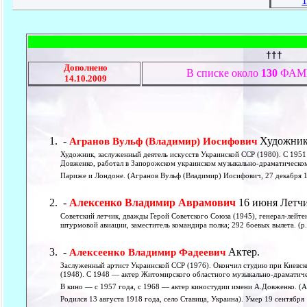
†††
Дополнено
В списке около
130
ФАМИ
14.10.2009
-
Художник
Агранов Вульф (Владимир) Иосифович
Художник, заслуженный деятель искусств Украинской ССР (1980). С 195
Довженко, работал в Запорожском украинском музыкально-драматическом 
Париже и Лондоне. (Агранов Вульф (Владимир) Иосифович, 27 декабря 19
-
Алексенко Владимир Аврамович
16 июня Летч
Советский летчик, дважды Герой Советского Союза (1945), генерал-лейт
штурмовой авиации, заместитель командира полка; 292 боевых вылета. (р.
-
Актер.
Алексеенко Владимир Фадеевич
Заслуженный артист Украинской ССР (1976). Окончил студию при Киевск
(1948). С 1948 — актер Житомирского областного музыкально-драматиче
В кино — с 1957 года, с 1968 — актер киностудии имени А.Довженко. (
Родился 13 августа 1918 года, село Ставица, Украина). Умер 19 сентября