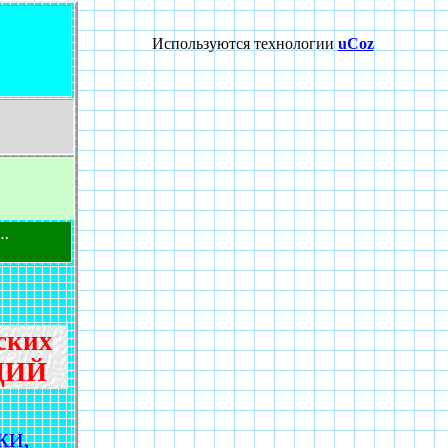
Используются технологии
uCoz
…
ских
ЦИЙ
ки,