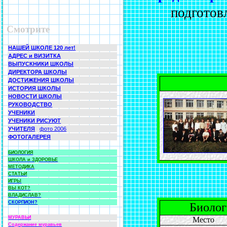
подготов
Смотрите
НАШЕЙ ШКОЛЕ 120 лет!
АДРЕС и ВИЗИТКА
ВЫПУСКНИКИ ШКОЛЫ
ДИРЕКТОРА ШКОЛЫ
ДОСТИЖЕНИЯ ШКОЛЫ
ИСТОРИЯ ШКОЛЫ
НОВОСТИ ШКОЛЫ
РУКОВОДСТВО
УЧЕНИКИ
УЧЕНИКИ РИСУЮТ
УЧИТЕЛЯ
фото 2006
ФОТОГАЛЕРЕЯ
БИОЛОГИЯ
ШКОЛА и ЗДОРОВЬЕ
МЕТОДИКА
СТАТЬИ
ИГРЫ
ВЫ КОТ?
ВЛАДИСЛАВ?
СКОРПИОН?
Биолог
МУРАВЬИ
Место
Содержание муравьев