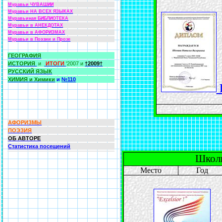
Муравьи ЧУВАШИИ
Муравьи НА ВСЕХ ЯЗЫКАХ
Муравьиная БИБЛИОТЕКА
Муравьи в АНЕКДОТАХ
Муравьи в АФОРИЗМАХ
Муравьи в Поэзии и Прозе
ГЕОГРАФИЯ
ИСТОРИЯ
и
ИТОГИ
'2007 и
†2009†
РУССКИЙ ЯЗЫК
ХИМИЯ и Химики
и
№110
АФОРИЗМЫ
ПОЭЗИЯ
ОБ АВТОРЕ
Статистика посещений
Школь
Место
Год