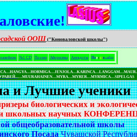
аловские!
осадской ООШ
("Коноваловской школы")
равейник
№1 CD
Поэзия
Афоризмы
Анекдоты
Н
о
в
о
с
т
и
сайта
NICA…HANGYA…HORMIGA…JENJOLA…KARINCA…LANGGAM…MAUR
РАВЕЙ...
…MUURAHAINEN…MYRA…MYRER…MYRMICA…SIPELGAS
а и Лучшие ученики
призеры биологических и экологиче
 школьных научных КОНФЕРЕН
ой общеобразовательной школы
инского Посада
Чувашской Республи