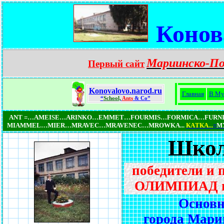
Конов
Мариинско-П
Первый сайт
Konovalovo.narod.ru
Главная
В Му
“
School,
Ants
& Co”
ANT =…AMEISE…ARINKO…EMMET…FOURMIS…FORMICA…FUR
MIAMMEL…MIER…MRAVEC…MRAVENEC…MROWKA...
КAТКA...
=
МУ
Школ
победители и 
ОЛИМПИАД и
Основн
города Мари