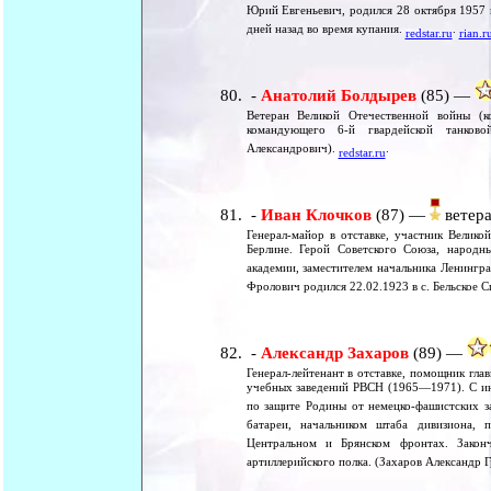
Юрий Евгеньевич, родился 28 октября 1957 г
дней назад во время купания.
.
redstar.ru
rian.r
-
Анатолий Болдырев
(85) —
Ветеран Великой Отечественной войны (к
командующего 6-й гвардейской танково
Александрович).
.
redstar.ru
-
Иван Клочков
(87) —
ветера
Генерал-майор в отставке, участник Велик
Берлине. Герой Советского Союза, народн
академии, заместителем начальника Ленингр
Фролович родился 22.02.1923 в с. Бельское С
-
Александр Захаров
(89) —
Генерал-лейтенант в отставке, помощник гл
учебных заведений РВСН (1965—1971). С ию
по защите Родины от немецко-фашистских з
батареи, начальником штаба дивизиона, 
Центральном и Брянском фронтах. Закон
артиллерийского полка. (Захаров Александр 