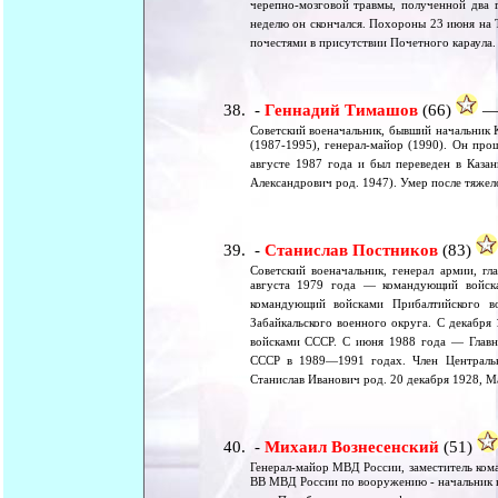
черепно-мозговой травмы, полученной два г
неделю он скончался. Похороны 23 июня на 
почестями в присутствии Почетного караула
-
Геннадий Тимашов
(66)
— 
Советский военачальник, бывший начальник 
(1987-1995), генерал-майор (1990). Он прош
августе 1987 года и был переведен в Казан
Александрович род. 1947). Умер после тяже
-
Станислав Постников
(83)
Советский военачальник, генерал армии, г
августа 1979 года — командующий войска
командующий войсками Прибалтийского 
Забайкальского военного округа. С декабр
войсками СССР. С июня 1988 года — Главн
СССР в 1989—1991 годах. Член Централь
Станислав Иванович род. 20 декабря 1928, М
-
Михаил Вознесенский
(51)
Генерал-майор МВД России, заместитель ком
ВВ МВД России по вооружению - начальник 