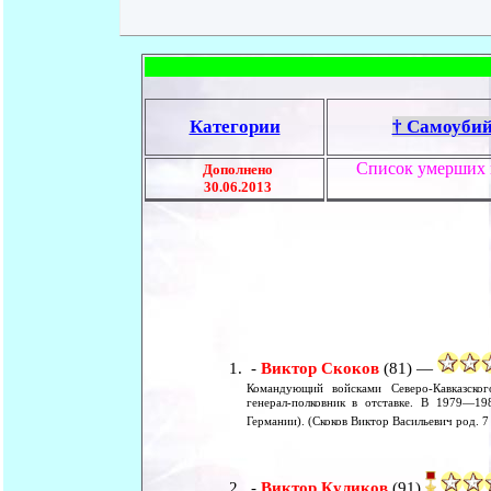
Категории
† Самоубий
Cписок умерших 
Дополнено
30.06.2013
-
Виктор Скоков
(81) —
Командующий войсками Северо-Кавказско
генерал-полковник в отставке. В 1979—1
Германии). (Скоков Виктор Васильевич род. 7
-
Виктор Куликов
(91)