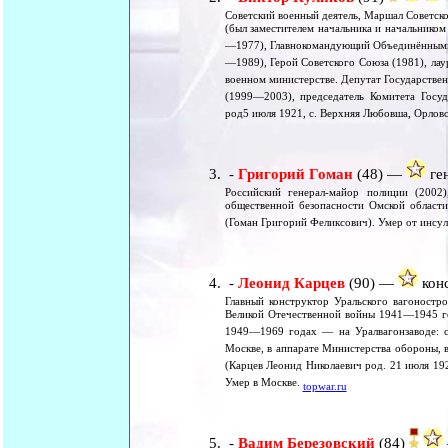
Советский военный деятель, Маршал Советск
(был заместителем начальника и начальником
—1977), Главнокомандующий Объединёнными
—1989), Герой Советского Союза (1981), лау
военном министерстве. Депутат Государстве
(1999—2003), председатель Комитета Госуд
род5 июля 1921, с. Верхняя Любовша, Орловс
-
Григорий Гоман
(48) —
ген
Российский генерал-майор полиции (2002
общественной безопасности Омской област
(Гоман Григорий Феликсович). Умер от инсул
-
Леонид Карцев
(90) —
конс
Главный конструктор Уральского вагоностро
Великой Отечественной войны 1941—1945 год
1949—1969 годах — на Уралвагонзаводе: с
Москве, в аппарате Министерства обороны, 
(Карцев Леонид Николаевич род. 21 июля 192
Умер в Москве.
topwar.ru
-
Вадим Березовский
(84)