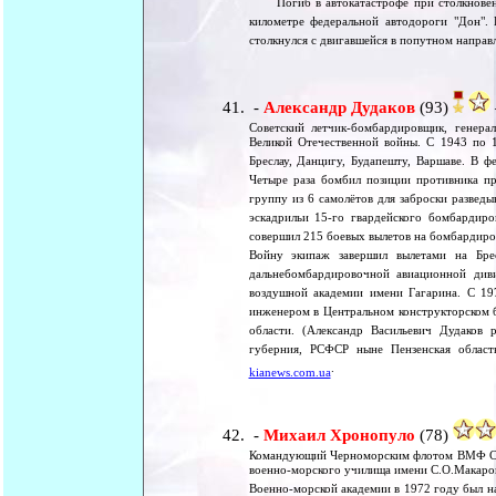
Погиб в автокатастрофе при столкновении
километре федеральной автодороги "Дон". 
столкнулся с двигавшейся в попутном напра
-
Александр Дудаков
(93)
Советский летчик-бомбардировщик, генера
Великой Отечественной войны. С 1943 по 1
Бреслау, Данцигу, Будапешту, Варшаве. В фе
Четыре раза бомбил позиции противника пр
группу из 6 самолётов для заброски развед
эскадрильи 15-го гвардейского бомбардир
совершил 215 боевых вылетов на бомбардиров
Войну экипаж завершил вылетами на Бре
дальнебомбардировочной авиационной див
воздушной академии имени Гагарина. С 197
инженером в Центральном конструкторском 
области. (Александр Васильевич Дудаков р
губерния, РСФСР ныне Пензенская област
.
kianews.com.ua
-
Михаил Хронопуло
(78)
Командующий Черноморским флотом ВМФ ССС
военно-морского училища имени С.О.Макаров
Военно-морской академии в 1972 году был н