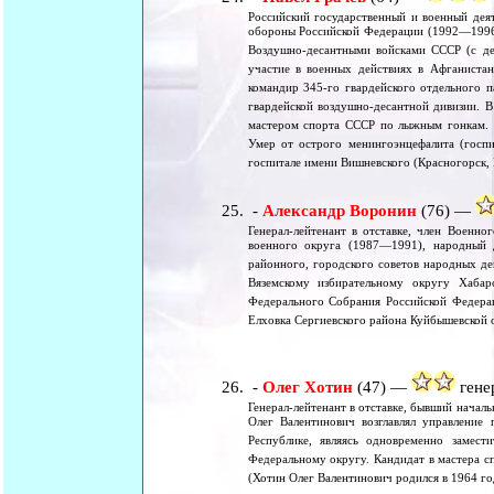
Российский государственный и военный деят
обороны Российской Федерации (1992—1996)
Воздушно-десантными войсками СССР (с де
участие в военных действиях в Афганиста
командир 345-го гвардейского отдельного 
гвардейской воздушно-десантной дивизии. В
мастером спорта СССР по лыжным гонкам. (Г
Умер от острого менингоэнцефалита (госпи
госпитале имени Вишневского (Красногорск, 
-
Александр Воронин
(76) —
Генерал-лейтенант в отставке, член Военн
военного округа (1987—1991), народный 
районного, городского советов народных д
Вяземскому избирательному округу Хаба
Федерального Собрания Российской Федерац
Елховка Сергиевского района Куйбышевской о
-
Олег Хотин
(47) —
генер
Генерал-лейтенант в отставке, бывший нача
Олег Валентинович возглавлял управление
Республике, являясь одновременно замес
Федеральному округу. Кандидат в мастера сп
(Хотин Олег Валентинович родился в 1964 го