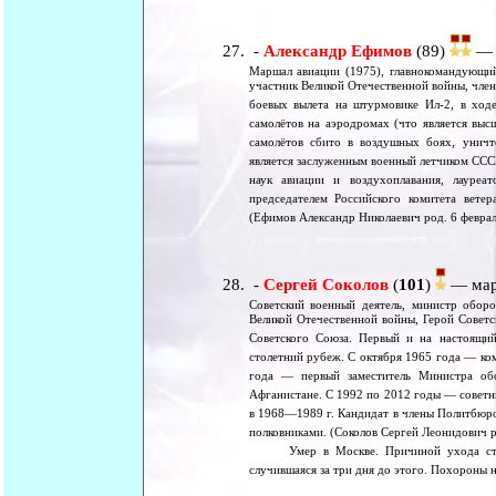
-
Александр Ефимов
(89)
— м
Маршал авиации (1975), главнокомандующи
участник Великой Отечественной войны, чле
боевых вылета на штурмовике Ил-2, в ход
самолётов на аэродромах (что является выс
самолётов сбито в воздушных боях, унич
является заслуженным военный летчиком ССС
наук авиации и воздухоплавания, лауреа
председателем Российского комитета вет
(Ефимов Александр Николаевич род. 6 феврал
-
Сергей Соколов
(
101
)
— марш
Советский военный деятель, министр обор
Великой Отечественной войны, Герой Совет
Советского Союза. Первый и на настоящи
столетний рубеж. С октября 1965 года — ко
года — первый заместитель Министра обо
Афганистане. С 1992 по 2012 годы — совет
в 1968—1989 г. Кандидат в члены Политбюро
полковниками. (Соколов Сергей Леонидович р
Умер в Москве. Причиной ухода стала 
случившаяся за три дня до этого. Похороны