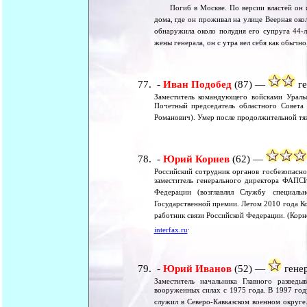
Погиб в Москве. По версии властей он яко
дома, где он проживал на улице Веерная око
обнаружила около полудня его супруга 44-л
жены генерала, он с утра вел себя как обычно
-
Иван Подобед
(87) —
ге
Заместитель командующего войсками Уральс
Почетный председатель областного Совета 
Романович). Умер после продолжительной тя
-
Юрий Корнев
(62) —
Российский сотрудник органов госбезопасно
заместитель генерального директора ФАПС
Федерации (возглавлял Службу специа
Государственной премии. Летом 2010 года Ко
работник связи Российской Федерации. (Корн
.
interfax.ru
-
Юрий Иванов
(52) —
генер
Заместитель начальника Главного разведы
вооруженных силах с 1975 года. В 1997 год
служил в Северо-Кавказском военном округе