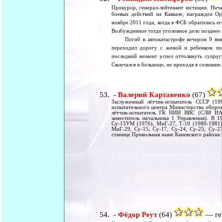
Прокурор, генерал-лейтенант юстиции. Нач
боевых действий на Кавказе, награжден О
ноябре 2011 года, когда в ФСБ обратилась е
Возбужденное тогда уголовное дело позднее
Погиб в автокатастрофе вечером 9 январ
переходил дорогу с женой и ребенком по
последний момент успел оттолкнуть супруг
Скончался в больнице, не приходя в сознание
-
Валерий Картавенко
(67)
Заслуженный лётчик-испытатель СССР (1986
испытательного центра Министерства оборо
лётчик-испытатель ГК НИИ ВВС (СЛИ ИА, 
заместитель начальника 1 Управления). В 
Су-15УМ (1976), МиГ-27, Т-10 (1980-1981)
МиГ-29, Су-15, Су-17, Су-24, Су-25, Су-2
станице Привольная ныне Каневского района 
-
Фёдор Реут
(64)
— ген