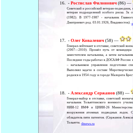
-
Ростислав Филонович
(86) —
Советский и российский ветеран-подводник, 
ветеран подразделений особого риска. За 
(1982). В 1977-1987 - начальник Главно
Дмитриевич род. 03.01.1926, Владивосток).
s
-
Олег Ковалевич
(58) —
Генерал-лейтенант в отставке, советский во
(2007—2010). Прошёл путь от командира 
заместителем начальника, а затем начальни
Последние годы работал в ДОСААФ России з
– начальником управления подготовки сп
Выполнял задачи в составе Миротворческ
родился в 1954 году в городе Малорита Брес
-
Александр Сержанов
(88) —
Генерал-майор в отставке, советский военач
начальник Тольяттинского военного учили
НИИ-12 ВМФ и ЦНИИ-26 Министерства об
вооружения атомных подводных лодок. Са
обладатель пяти патентов. (Сержанов Алекса
Тольятти.
tltnews.ru