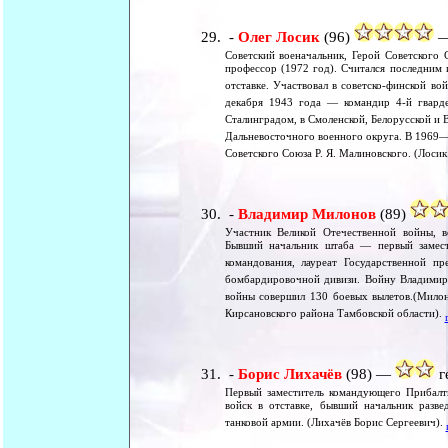
-
Олег Лосик
(96)
—
Советский военачальник, Герой Советского 
профессор (1972 год). Считался последним 
отставке. Участвовал в советско-финской в
декабря 1943 года — командир 4-й гварде
Сталинградом, в Смоленской, Белорусской и
Дальневосточного военного округа. В 1969
Советского Союза Р. Я. Малиновского. (Лосик
-
Владимир Милонов
(89)
Участник Великой Отечественной войны, во
Бывший начальник штаба — первый замест
командования, лауреат Государственной 
бомбардировочной дивизи. Войну Владимир 
войны совершил 130 боевых вылетов.(Милон
Кирсановского района Тамбовской области).
-
Борис Лихачёв
(98) —
г
Первый заместитель командующего Прибалт
войск в отставке, бывший начальник разве
танковой армии. (Лихачёв Борис Сергеевич).