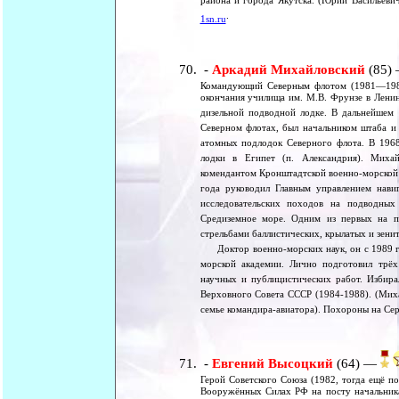
района и города Якутска. (Юрий Васильевич
.
1sn.ru
-
Аркадий Михайловский
(85)
Командующий Северным флотом (1981—1985)
окончания училища им. М.В. Фрунзе в Лени
дизельной подводной лодке. В дальнейшем
Северном флотах, был начальником штаба и
атомных подлодок Северного флота. В 196
лодки в Египет (п. Александрия). Михай
комендантом Кронштадтской военно-морской 
года руководил Главным управлением нав
исследовательских походов на подводных
Средиземное море. Одним из первых на п
стрельбами баллистических, крылатых и зени
Доктор военно-морских наук, он с 1989 г
морской академии. Лично подготовил трёх
научных и публицистических работ. Избир
Верховного Совета СССР (1984-1988). (Мих
семье командира-авиатора). Похороны на Се
-
Евгений Высоцкий
(64) —
Герой Советского Союза (1982, тогда ещё по
Вооружённых Силах РФ на посту начальника