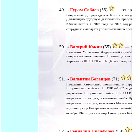
-
Гурам Собаев
(55)
— генера
Генерал-майор, председатель Комитета гос
Дальнейшую трудовую деятельность продол
Южная Осетия. С 2003 года по 2008 год р
сотрудником аппарата уполномоченного през
-
Валерий Кокин
(55)
— г
Начальник Управления Федеральной службы
генерал-лейтенант полиции. Прошел путь о
Управления ФСКН РФ по РБ. (Кокин Валерий
-
Валентин Боганцев
(71)
Начальник Камчатского пограничного окру
Пограничных войсках. В 1981—1982 года
управления Пограничных войск КГБ СССР. 
пограничного округа, начальника штаба Пр
пограничного округа, начальника Московско
администратор Центрального музея Великой
октября 1940 года в станице Синегорская Бе
-
Геннадий Нисифоров
(59)