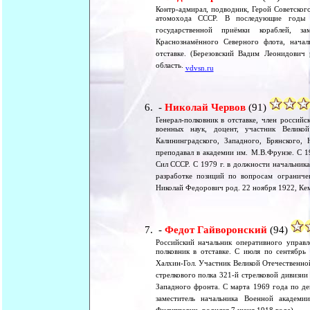
Контр-адмирал, подводник, Герой Советског
атомохода СССР. В последующие годы 
государственной приёмки кораблей, з
Краснознамённого Северного флота, нача
отставке. (Березовский Вадим Леонидович 
область.
vdvsn.ru
-
Николай Червов
(91)
Генерал-полковник в отставке, член россий
военных наук, доцент, участник Велик
Калининградского, Западного, Брянского,
преподавал в академии им. М.В.Фрунзе. С 
Сил СССР. С 1979 г. в должности начальника
разработке позиций по вопросам ограниче
Николай Федорович род. 22 ноября 1922, Ке
-
Федот Гайворонский
(94)
Российский начальник оперативного управл
полковник в отставке. С июля по сентябрь
Халхин-Гол. Участник Великой Отечественной
стрелкового полка 321-й стрелковой дивизии
Западного фронта. С марта 1969 года по де
заместитель начальника Военной академи