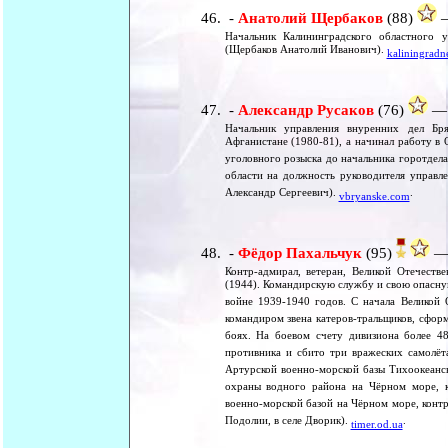
-
Анатолий Щербаков
(88)
—
Начальник Калининградского областного 
(Щербаков Анатолий Иванович).
kaliningradn
-
Александр Русаков
(76)
— 
Начальник управления внуренних дел Бр
Афганистане (1980-81), а начинал работу в
уголовного розыска до начальника горотдел
области на должность руководителя управле
Александр Сергеевич).
.
vbryanske.com
-
Фёдор Пахальчук
(95)
— 
Контр-адмирал, ветеран, Великой Отечеств
(1944). Командирскую службу и свою опасную
войне 1939-1940 годов. С начала Великой 
командиром звена катеров-тральщиков, сфор
боях. На боевом счету дивизиона более 4
противника и сбито три вражеских самолёт
Артурской военно-морской базы Тихоокеанск
охраны водного района на Чёрном море, к
военно-морской базой на Чёрном море, конт
Подолии, в селе Дворик).
.
timer.od.ua