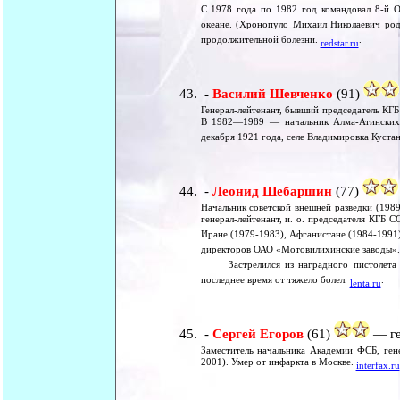
С 1978 года по 1982 год командовал 8-й О
океане. (Хронопуло Михаил Николаевич род
продолжительной болезни.
.
redstar.ru
-
Василий Шевченко
(91)
Генерал-лейтенант, бывший председатель КГ
В 1982—1989 — начальник Алма-Атинских 
декабря 1921 года, селе Владимировка Куста
-
Леонид Шебаршин
(77)
Начальник советской внешней разведки (19
генерал-лейтенант, и. о. председателя КГБ 
Иране (1979-1983), Афганистане (1984-1991)
директоров ОАО «Мотовилихинские заводы».
Застрелился из наградного пистолета у 
последнее время от тяжело болел.
.
lenta.ru
-
Сергей Егоров
(61)
— ге
Заместитель начальника Академии ФСБ, ген
2001). Умер от инфаркта в Москве.
interfax.ru