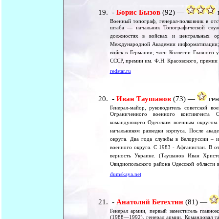
-
Борис Бызов
(92) —
г
Военный топограф, генерал-полковник в отс
штаба — начальник Топографической сл
должностях в войсках и центральных ор
Международной Академии информатизации; 
войск в Германии; член Коллегии Главного 
СССР, премии им. Ф.Н. Красовского, премии 
redstar.ru
-
Иван Таушанов
(73) —
ген
Генерал-майор, руководитель советской во
Ограниченного военного контингента С
командующего Одесским военным округом. 
начальником разведки корпуса. После акад
округа. Два года службы в Белоруссии – и
военного округа. С 1983 - Афганистан. В от
верность Украине. (Таушанов Иван Хрис
Овидиопольского района Одесской области в
dumskaya.net
-
Анатолий Бетехтин
(81) —
Генерал армии, первый заместитель глав
(1988—1992), генерал армии. Командовал т