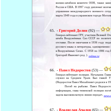
военно-штабном комитете ООН, также зани
России в США. В 1997 году дипломат возгла
управление международного военного сотру
марта 1949 года в украинском городе Могил
-
Григорий Долин
(92) —
Генерал-лейтенант ГРУ, участник Великой От
штаба Вооружённых Сил СССР по политическ
отставке. После окончания в 1936 году педа
русского языка и литературы, одновременно 
в Вооружённых Силах. С 1958 по 1986 год Г
Григорий Иванович род. ).
.
redstar.ru
-
Павел Недоростов
(53) —
Генерал-лейтенант полиции. Начальник Гла
служил на Среднем Урале. Был главой У
(Недоростов Павел Михайлович родился в 195
Погиб на рыбалке. Павел Недоростов б
информации, глава тюменской полиции погиб
задела высоковольтную линию передач.
news.
-
Владислав Ачалов
(65) —