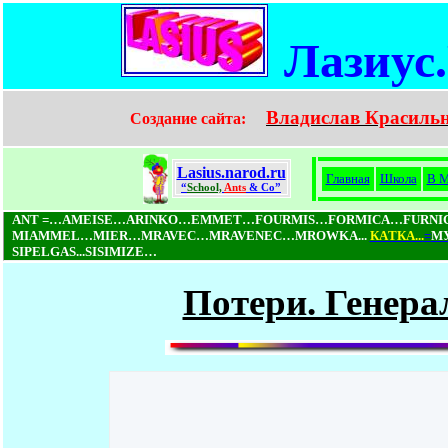
Лазиус
Владислав Красиль
Создание сайта:
Lasius.narod.ru
Главная
Школа
В М
“
School,
Ants
& Co”
ANT =…AMEISE…ARINKO…EMMET…FOURMIS…FORMICA…FURN
MIAMMEL…MIER…MRAVEC…MRAVENEC…MROWKA...
КAТКA...
=
М
SIPELGAS...SISIMIZE…
Потери. Генера