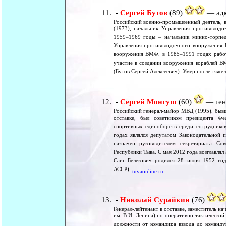
-
Сергей Бутов
(89)
— адм
Российский военно-промышленный деятель, в
(1973), начальник Управления противолод
1959–1969 годы – начальник минно-торпед
Управления противолодочного вооружения 
вооружения ВМФ, в 1985–1991 годах работ
участие в создании вооружения кораблей В
(Бутов Сергей Алексеевич). Умер после тяже
-
Сергей Монгуш
(60)
— гене
Российский генерал-майор МВД (1995), быв
отставке, был советником президента Фе
спортивных единоборств среди сотруднико
годах являлся депутатом Законодательной 
назначен руководителем секретариата Со
Республики Тыва. С мая 2012 года возглавля
Саин-Белекович родился 28 июня 1952 го
АССР).
tuvaonline.ru
-
Николай Сурайкин
(76)
Генерал-лейтенант в отставке, заместитель 
им. В.И. Ленина) по оперативно-тактическо
должности от командира взвода до команду