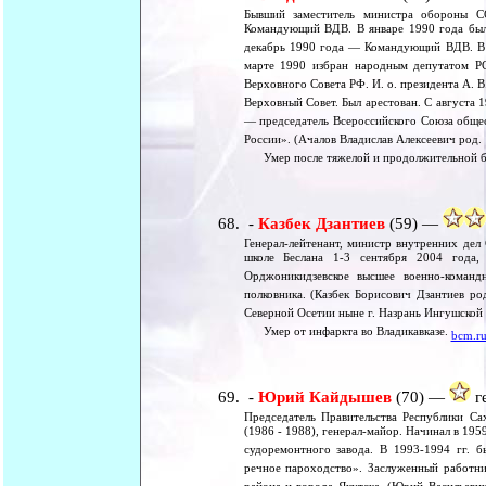
Бывший заместитель министра обороны СС
Командующий ВДВ. В январе 1990 года был 
декабрь 1990 года — Командующий ВДВ. В я
марте 1990 избран народным депутатом Р
Верховного Совета РФ. И. о. президента А. 
Верховный Совет. Был арестован. С августа 
— председатель Всероссийского Союза обще
России». (Ачалов Владислав Алексеевич род.
Умер после тяжелой и продолжительной бо
-
Казбек Дзантиев
(59) —
Генерал-лейтенант, министр внутренних дел
школе Беслана 1-3 сентября 2004 года,
Орджоникидзевское высшее военно-команд
полковника. (Казбек Борисович Дзантиев ро
Северной Осетии ныне г. Назрань Ингушской 
Умер от инфаркта во Владикавказе.
bcm.r
-
Юрий Кайдышев
(70) —
ге
Председатель Правительства Республики С
(1986 - 1988), генерал-майор. Начинал в 19
судоремонтного завода. В 1993-1994 гг. 
речное пароходство». Заслуженный работни