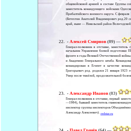
общевойсковой армией в составе Группы со
заместитель командующего войсками Одесск
Прибалтийского военного округа. С февраля
(Бетехтин Анатолий Владимирович род.20 с
край, ныне — Никольский район Вологодской 
-
Алексей Смирнов
(89) —
Генерал-полковник в отставке, заместите
начальник Управления боевой подготовки П
фронте в годы Великой Отечественной войны
и Академию Генерального штаба. Командова
командирован в Египет в качестве коман
Григорьевич род. родился 21 января 1923 г
Умер после тяжёлой, продолжительной болез
-
Александр Иванов
(83)
Генерал-полковник в отставке, первый замес
—1984), бывший заместитель главнокомандую
инспектор группы инспекторов Объединённог
Александр Алексеевич).
redstar.ru
-
Павел Грачёв
(64) —