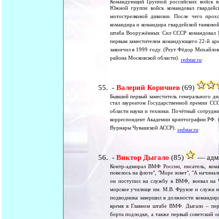
Командующий Группой российских войск в З
Южной группе войск командовал гвардейск
мотострелковой дивизии. После чего прох
командира и командира гвардейской танково
штаба Вооружённых Сил СССР командовал 13
первым заместителем командующего 22-й ар
закончил в 1999 году. (Реут Фёдор Михайлов
района Московской области).
.
redstar.ru
-
Валерий Коричнев
(69)
Бывший первый заместитель генерального ди
стал лауреатом Государственной премии ССС
области науки и техники. Почётный сотрудни
корреспондент Академии криптографии РФ. (
Вурнары Чувашской АССР).
.
redstar.ru
-
Виктор Дыгало
(85)
— адми
Контр-адмирал ВМФ России, писатель, кома
повелось на флоте", "Море зовет", "А начинал
он поступил на службу в ВМФ, воевал на 
морское училище им. М.В. Фрунзе и служи н
подводника завершил в должности командир
время в Главном штабе ВМФ. Дыгало – пер
борта подлодки, а также первый советский