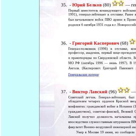
-
Юрий Белков
(80)
— ген
Первый заместитель командующего войска
1991), генерал-лейтенант в отставке. Ранее
был начальником войск ПВО армии в Приво
родился 4 октября 1931 года в г. Новороссий
-
Григорий Касперович
(68)
Генерал-полковник (1996) в отставке, к
профессор, академик, первый вице-президен
и правопорядка по Свердловской области. Б
МО РФ (октябрь 1996 — июнь 1997). В 199
Ангола. (Касперович Григорий Павлович
.
Генеральские потери
-
Виктор Лавский
(96)
— 
Советский летчик. Генерал-лейтенант, бы
обладателем четырех орденов Красной зве
конфликтах: гражданской войне в Испании (1
гражданством), советско-финской, Великой
Лавский получил должность начальника п
впоследствии служил главным штурманом ВВС 
факультет Военно-воздушной инженерной ака
Умер в Москве 19 июня, но сообщили о с