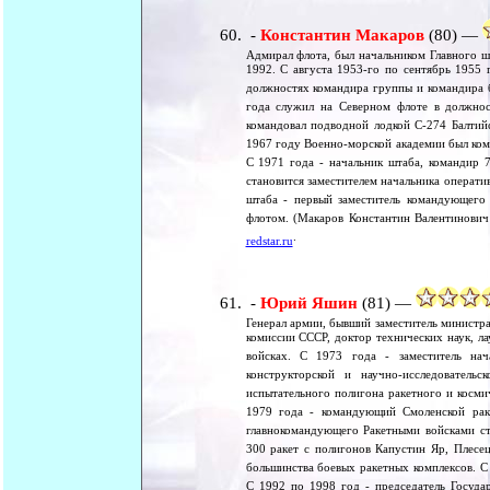
-
Константин Макаров
(80) —
Адмирал флота, был начальником Главного 
1992. С августа 1953-го по сентябрь 1955
должностях командира группы и командира б
года служил на Северном флоте в должно
командовал подводной лодкой С-274 Балтий
1967 году Военно-морской академии был ком
С 1971 года - начальник штаба, командир 
становится заместителем начальника операти
штаба - первый заместитель командующего
флотом. (Макаров Константин Валентинович
.
redstar.ru
-
Юрий Яшин
(81) —
Генерал армии, бывший заместитель министра
комиссии СССР, доктор технических наук, ла
войсках. С 1973 года - заместитель нач
конструкторской и научно-исследовательс
испытательного полигона ракетного и косм
1979 года - командующий Смоленской рак
главнокомандующего Ракетными войсками ст
300 ракет с полигонов Капустин Яр, Плесец
большинства боевых ракетных комплексов. С 
С 1992 по 1998 год - председатель Госуда