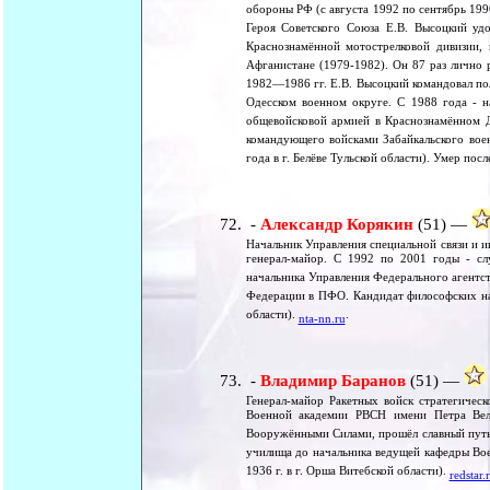
обороны РФ (с августа 1992 по сентябрь 199
Героя Советского Союза Е.В. Высоцкий удо
Краснознамённой мотострелковой дивизии, 
Афганистане (1979-1982). Он 87 раз лично
1982—1986 гг. Е.В. Высоцкий командовал по
Одесском военном округе. С 1988 года - 
общевойсковой армией в Краснознамённом Д
командующего войсками Забайкальского вое
года в г. Белёве Тульской области). Умер по
-
Александр Корякин
(51) —
Начальник Управления специальной связи и 
генерал-майор. С 1992 по 2001 годы - с
начальника Управления Федерального агентст
Федерации в ПФО. Кандидат философских нау
области).
.
nta-nn.ru
-
Владимир Баранов
(51) —
Генерал-майор Ракетных войск стратегичес
Военной академии РВСН имени Петра Вели
Вооружёнными Силами, прошёл славный путь
училища до начальника ведущей кафедры Во
1936 г. в г. Орша Витебской области).
redstar.