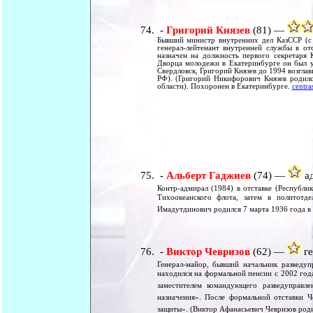
-
Григорий Князев
(81) —
Бывший министр внутренних дел КазССР (с 
генерал-лейтенант внутренней службы в о
назначен на должность первого секретаря 
Дворца молодежи в Екатеринбурге он был у
Свердловск, Григорий Князев до 1994 возгл
РФ). (Григорий Никифорович Князев родилс
области). Похоронен в Екатеринбурге.
centra
-
Альберт Гаджиев
(74) —
ад
Контр-адмирал (1984) в отставке (Республи
Тихоокеанского флота, затем в политотд
Имадутдинович родился 7 марта 1936 года в 
-
Виктор Чевризов
(62) —
ге
Генерал-майор, бывший начальник разведуп
находился на формальной пенсии с 2002 года
заместителем командующего разведуправл
назначения». После формальной отставки Ч
защиты». (Виктор Афанасьевич Чевризов роди