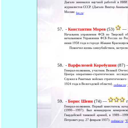
Дыгало занимался научной работой в НИИ
журналистов СССР. (Дыгало Виктор Ананьевич
Москве.
.
kp.ru
-
Константин Морев
(53)
— г
Начальник управления ФСБ по Тверской обл
начальником Управления ФСБ России по Рес
июня 1958 года в городе Абакане Красноярск
Покончил жизнь самоубийством, застрелилс
-
Варфоломей Коробушин
(87)
Генерал-полковник, участник Великой Отече
Центра оперативно-стратегических иссле
Служил в Ракетных войсках стратегическог
1924 года в Вологодской области).
.
redstar.ru
-
Борис Шеин
(74) —
г
Генерал-полковник. Первый заместитель на
(1990—1997). Был командиром кемеровс
Гвардейской танковой армией, в 1989—199
Петрович род. 27 февраля 1937).
.
redstar.ru
"Г