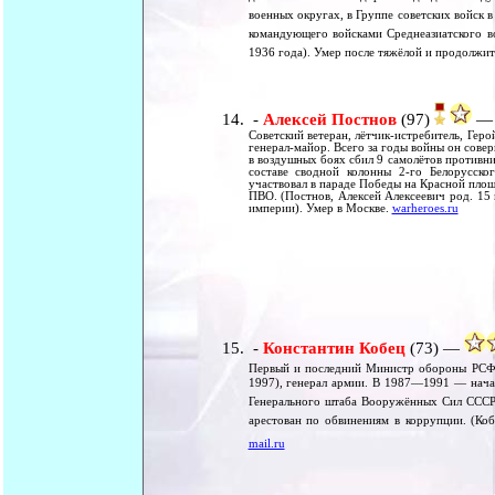
военных округах, в Группе советских войск в
командующего войсками Среднеазиатского в
1936 года). Умер после тяжёлой и продолжит
-
Алексей Постнов
(97)
— 
Советский ветеран, лётчик-истребитель, Геро
генерал-майор. Всего за годы войны он сове
в воздушных боях сбил 9 самолётов противник
составе сводной колонны 2-го Белорусск
участвовал в параде Победы на Красной пло
ПВО. (Постнов, Алексей Алексеевич род. 15
империи). Умер в Москве.
warheroes.ru
-
Константин Кобец
(73) —
Первый и последний Министр обороны РСФ
1997), генерал армии. В 1987—1991 — нача
Генерального штаба Вооружённых Сил СССР
арестован по обвинениям в коррупции. (Ко
mail.ru