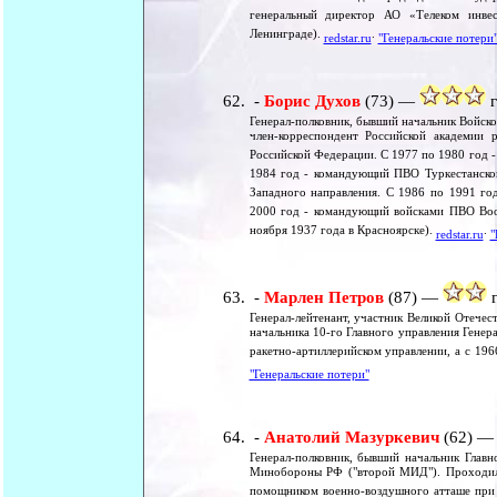
генеральный директор АО «Телеком инве
Ленинграде).
.
redstar.ru
"Генеральские потери
-
Борис Духов
(73) —
г
Генерал-полковник, бывший начальник Войс
член-корреспондент Российской академии 
Российской Федерации. С 1977 по 1980 год -
1984 год - командующий ПВО Туркестанско
Западного направления. С 1986 по 1991 го
2000 год - командующий войсками ПВО Во
ноября 1937 года в Красноярске).
.
redstar.ru
"
-
Марлен Петров
(87) —
г
Генерал-лейтенант, участник Великой Отечес
начальника 10-го Главного управления Гене
ракетно-артиллерийском управлении, а с 19
"Генеральские потери"
-
Анатолий Мазуркевич
(62) 
Генерал-полковник, бывший начальник Глав
Минобороны РФ ("второй МИД"). Проходил 
помощником военно-воздушного атташе при 