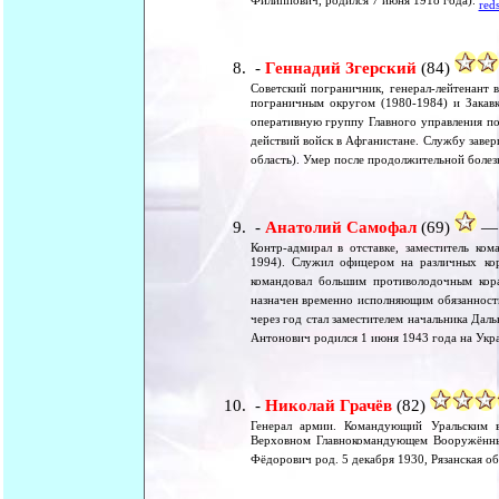
Филиппович, родился 7 июня 1918 года).
reds
-
Геннадий Згерский
(84)
Советский пограничник, генерал-лейтенант 
пограничным округом (1980-1984) и Закавк
оперативную группу Главного управления по
действий войск в Афганистане. Службу завер
область). Умер после продолжительной болез
-
Анатолий Самофал
(69)
— 
Контр-адмирал в отставке, заместитель к
1994). Служил офицером на различных кор
командовал большим противолодочным кор
назначен временно исполняющим обязанност
через год стал заместителем начальника Да
Антонович родился 1 июня 1943 года на Укр
-
Николай Грачёв
(82)
Генерал армии. Командующий Уральским 
Верховном Главнокомандующем Вооружённы
Фёдорович род. 5 декабря 1930, Рязанская об