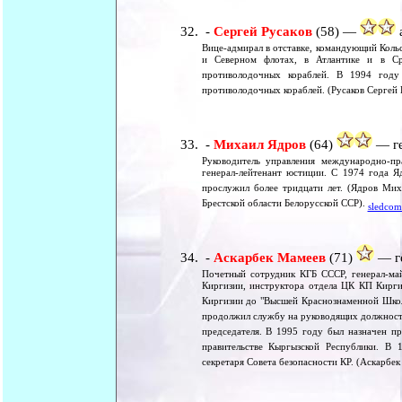
-
Сергей Русаков
(58) —
а
Вице-адмирал в отставке, командующий Коль
и Северном флотах, в Атлантике и в С
противолодочных кораблей. В 1994 году
противолодочных кораблей. (Русаков Сергей 
-
Михаил Ядров
(64)
— ге
Руководитель управления международно-пр
генерал-лейтенант юстиции. С 1974 года Я
прослужил более тридцати лет. (Ядров Мих
Брестской области Белорусской ССР).
sledcom
-
Аскарбек Мамеев
(71)
— ге
Почетный сотрудник КГБ СССР, генерал-май
Киргизии, инструктора отдела ЦК КП Кирги
Киргизии до "Высшей Краснознаменной Школ
продолжил службу на руководящих должностя
председателя. В 1995 году был назначен п
правительстве Кыргызской Республики. В 
секретаря Совета безопасности КР. (Аскарбе