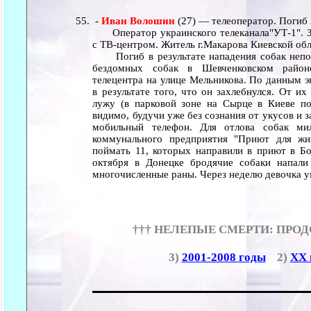
-
Иван Волошин
(27) — телеоператор. Погиб 
Оператор украинского телеканала"УТ-1". З
с ТВ-центром. Житель г.Макарова Киевской обл
Погиб в результате нападения собак непода
бездомных собак в Шевченковском район
телецентра на улице Мельникова. По данным э
в результате того, что он захлебнулся. От их
лужу (в парковой зоне на Сырце в Киеве по
видимо, будучи уже без сознания от укусов и з
мобильный телефон. Для отлова собак ми
коммунального предприятия "Приют для жи
поймать 11, которых направили в приют в Бо
октября в Донецке бродячие собаки напали
многочисленные раны. Через неделю девочка 
††† НЕЛЕПЫЕ СМЕРТИ: ПРО
3)
2001-2008 годы
2)
XX 