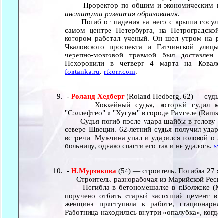
Проректор по общим и экономическим 
института развития образования
.
Погиб от падения на него с крыши сосуль
самом центре Петербурга, на Петроградской
котором работал ученый. Он шел утром на ра
Чкаловского проспекта и Гатчинской улиц
черепно-мозговой травмой был доставлен 
Похоронили в четверг 4 марта на Ковале
fontanka.ru
.
rtkorr.com
.
-
Роланд Хедберг
(Roland Hedberg, 62) — судь
Хоккейный судья, который судил мат
"Соллефтео" и "Хусум" в городе Рамселе (Rams
Судья погиб после удара шайбы в голову в
севере Швеции. 62-летний судья получил уда
встречи. Мужчина упал и ударился головой о 
больницу, однако спасти его так и не удалось.
s
-
Н.Мурзякова
(54) — строитель. Погибла 27 
Строитель, разнорабочая из Марийской Респ
Погибла в бетономешалке в г.Волжске (Ма
поручено отбить старый засохший цемент в
женщина приступила к работе, стационарн
Работница находилась внутри «опалубка», ког