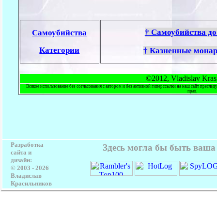
† Самоубийства до 
Самоубийства
Категории
† Казненные монар
©2012, Vladislav Kras
Всякое использование без согласования с автором и без активной гиперссылки на наш сайт преслед
прав.
Разработка
Здесь могла бы быть ваша
сайта и
дизайн:
© 2003 -
2026
Владислав
Красильников