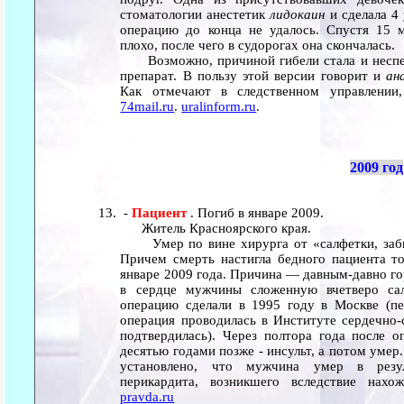
стоматологии анестетик
лидокаин
и сделала 4 
операцию до конца не удалось. Спустя 15 
плохо, после чего в судорогах она скончалась.
Возможно, причиной гибели стала и неспец
препарат. В пользу этой версии говорит и
ан
Как отмечают в следственном управлении
74mail.ru
.
uralinform.ru
.
2009 год
-
Пациент
. Погиб в январе 2009.
Житель Красноярского края.
Умер по вине хирурга от «салфетки, забыт
Причем смерть настигла бедного пациента то
январе 2009 года. Причина — давным-давно го
в сердце мужчины сложенную вчетверо са
операцию сделали в 1995 году в Москве (п
операция проводилась в Институте сердечно-
подтвердилась). Через полтора года после о
десятью годами позже - инсульт, а потом умер
установлено, что мужчина умер в резул
перикардита, возникшего вследствие нах
pravda.ru