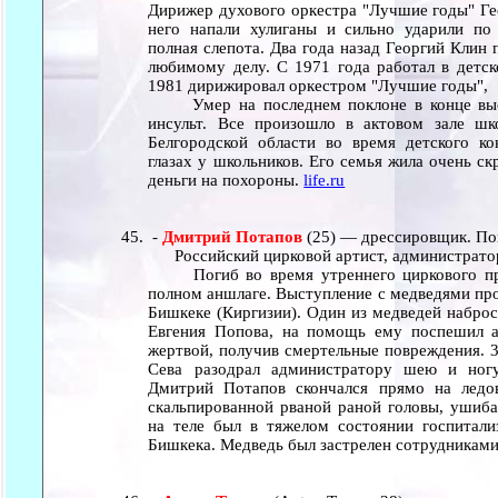
Дирижер духового оркестра "Лучшие годы" Гео
него напали хулиганы и сильно ударили по
полная слепота. Два года назад Георгий Клин 
любимому делу. C 1971 года работал в детск
1981 дирижировал оркестром "Лучшие годы",
Умер на последнем поклоне в конце высту
инсульт. Все произошло в актовом зале 
Белгородской области во время детского ко
глазах у школьников. Его семья жила очень с
деньги на похороны.
life.ru
-
Дмитрий Потапов
(25) — дрессировщик. Пог
Российский цирковой артист, администратор 
Погиб во время утреннего циркового пред
полном аншлаге. Выступление с медведями прох
Бишкеке (Киргизии). Один из медведей наброс
Евгения Попова, на помощь ему поспешил а
жертвой, получив смертельные повреждения. 
Сева разодрал администратору шею и ног
Дмитрий Потапов скончался прямо на ледо
скальпированной рваной раной головы, ушиба
на теле был в тяжелом состоянии госпитал
Бишкека. Медведь был застрелен сотрудникам