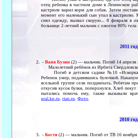
отец ребенка в частном доме в Ленинском рай
кастрюле варил корм для собак. Затем постави
момент его маленький сын упал в кастрюлю. М
снял одежду, вызвал скорую... 8 февраля в 
больнице 2-летний мальчик с ожогом 80% тела
2011 год
-
Ваня Бузин
(2) — мальчик. Погиб 14 апреля 
Малолетний ребёнок из Ирбита Свердловско
Погиб в детском садике №10 «Искорка» п
Ребенок умер, подавившись булочкой. Наканун
ясельной группе сели полдничать. Ребятам пр
откусив кусок булки, поперхнулся. Хлеб пекут 
пытались помочь ему, также вызывали врач
ural.kp.ru
.
rian.ru
.
Фото
.
2010 год
-
Костя
(2) — мальчик. Погиб от ТВ 16 ноября