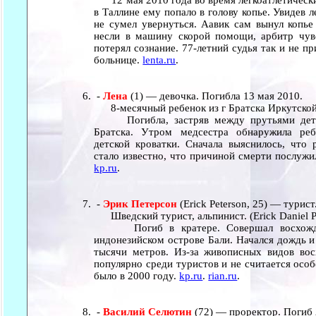
12 мая 2010 года во время легкоатлетически
в Таллине ему попало в голову копье. Увидев 
не сумел увернуться. Аавик сам вынул копье
несли в машину скорой помощи, арбитр чув
потерял сознание. 77-летний судья так и не п
больнице.
lenta.ru
.
-
Лена
(1) — девочка. Погибла 13 мая 2010.
8-месячный ребенок из г Братска Иркутской
Погибла, застряв между прутьями детско
Братска. Утром медсестра обнаружила реб
детской кроватки. Сначала выяснилось, что 
стало известно, что причиной смерти послужи
kp.ru
.
-
Эрик Петерсон
(Erick Peterson, 25) — турис
Шведский турист, альпинист. (Erick Daniel Pe
Погиб в кратере. Совершал восхожден
индонезийском острове Бали. Начался дождь и 
тысячи метров. Из-за живописных видов во
популярно среди туристов и не считается осо
было в 2000 году.
kp.ru
.
rian.ru
.
-
Василий Селютин
(72) — проректор. Погиб 