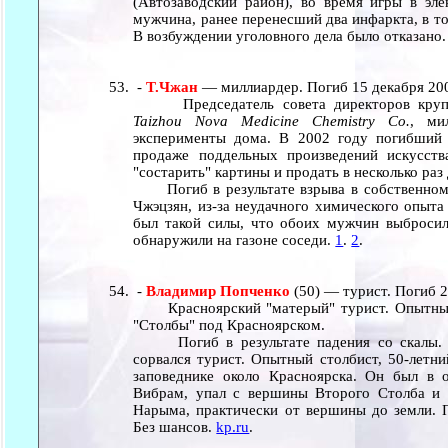
(Автозаводский район), во время игры в эле
мужчина, ранее перенесший два инфаркта, в то
В возбуждении уголовного дела было отказано
-
Т.Чжан
— миллиардер. Погиб 15 декабря 20
Председатель совета директоров крупне
Taizhou Nova Medicine Chemistry Co.
, ми
эксперименты дома. В 2002 году погибший
продаже поддельных произведений искусств
"состарить" картины и продать в несколько раз
Погиб в результате взрыва в собственном 
Чжэцзян, из-за неудачного химического опыт
был такой силы, что обоих мужчин выбросило
обнаружили на газоне соседи.
1
.
2
.
-
Владимир Попченко
(50) — турист. Погиб 2
Красноярский "матерый" турист. Опытный 
"Столбы" под Красноярском.
Погиб в результате падения со скалы. 
сорвался турист. Опытный столбист, 50-летн
заповеднике около Красноярска. Он был в
Вибрам, упал с вершины Второго Столба и 
Нарыма, практически от вершины до земли. П
Без шансов.
kp.ru
.