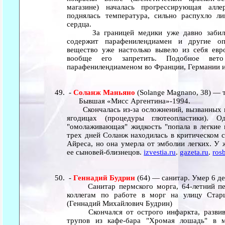
магазине) началась прогрессирующая алле
поднялась температура, сильно распухло ли
сердца.
За границей медики уже давно забили т
содержит парафенилендиамен и другие оп
вещество уже настолько вывело из себя евр
вообще его запретить. Подобное ве
парафенилендиаменом во Франции, Германии 
-
Соланж Маньяно
(Solange Magnano, 38) — 
Бывшая «Мисс Аргентина»-1994.
Скончалась из-за осложнений, вызванных н
ягодицах (процедуры глютеопластики). 
"омолаживающая" жидкость "попала в легкие 
трех дней Соланж находилась в критическом с
Айреса, но она умерла от эмболии легких. У
ее сыновей-близнецов.
izvestia.ru
.
gazeta.ru
.
rosb
-
Геннадий Будрин
(64) — санитар. Умер 6 де
Санитар пермского морга, 64-летний пен
коллегам по работе в морг на улицу Старц
(Геннадий Михайлович Будрин)
Скончался от острого инфаркта, развивш
трупов из кафе-бара "Хромая лошадь" в 