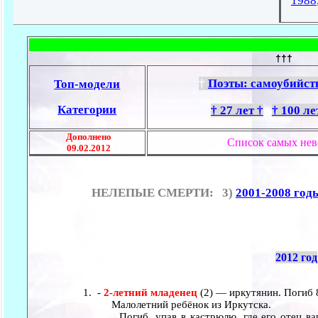
1988
†††
†
Поэты: самоубийств
Топ-модели
Категории
† 27 лет †
† 100 ле
Дополнено
Cписок самых нев
09.02.2012
НЕЛЕПЫЕ СМЕРТИ: 3)
2001-2008 год
2012 год
-
2-летний младенец
(2) — иркутянин. Погиб 
Малолетний ребёнок из Иркутска.
Погиб, упав в кастрюлю, где его отец вари