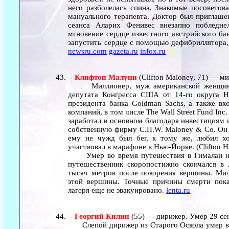
него разболелась спина. Знакомые посоветов
мануального терапевта. Доктор был приглаше
сеанса Аларих Фенивес внезапно побледне
мгновение сердце известного австрийского ба
запустить сердце с помощью дефибриллятора,
newsru.com
gazeta.ru
infox.ru
-
Клифтон Малуни
(Clifton Maloney, 71) — м
Миллионер, муж американской женщины-п
депутата Конгресса США от 14-го округа Н
президента банка Goldman Sachs, а также вх
компаний, в том числе The Wall Street Fund Inc.
заработал в основном благодаря инвестициям 
собственную фирму C.H.W. Maloney & Co. Он 
ему не чужд был бег, к тому же, любил х
участвовал в марафоне в Нью-Йорке. (Clifton H
Умер во время путешествия в Гималаи на 
путешественник скоропостижно скончался в
тысяч метров после покорения вершины. Ми
этой вершины. Точные причины смерти пока
лагеря еще не эвакуировано.
lenta.ru
-
Георгий Килин
(55) — дирижер. Умер 29 се
Слепой дирижер из Старого Оскола умер во