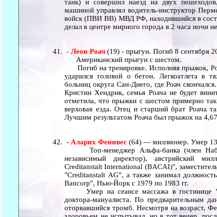
танк) и совершил наезд на двух пешеходов
машиной управлял водитель-инструктор Пермс
войск (ПВИ ВВ) МВД РФ, находившийся в состо
делал в центре мирного города в 2 часа ночи 
-
Леон Роач
(19) - прыгун. Погиб 8 сентября 2
Американский прыгун с шестом.
Погиб на тренировке. Исполняя прыжок, Роа
ударился головой о бетон. Легкоатлета в т
больниц округа Сан-Диего, где Роач скончался
Кристин Хендрик, семья Роача не будет вини
отметила, что прыжки с шестом примерно так 
верховая езда. Отец и старший брат Роача т
Лучшим результатом Роача был прыжок на 4,6
-
Аларих Фенивес
(64) — миллионер. Умер 13
Топ-менеджер Альфа-банка (член Наблюд
независимый директор), австрийский милл
Creditanstalt International (BACAI)", заместите
"Creditanstalt AG", а также занимал должност
Bancorp", Нью-Йорк с 1979 по 1983 гг.
Умер на сеансе массажа в гостинице "Ш
доктора-мануалиста. По предварительным да
оторвавшийся тромб. Несмотря на возраст, Фе
здоровьем не испытывал, но в тот вечер, пос