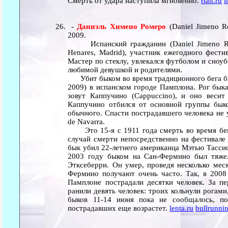
Смерть от удара наступила мгновенно.
rian.ru
i
-
Даниэль Химено Ромеро
(Daniel Jimeno 
2009.
Испанский гражданин (Daniel Jimeno Rom
Henares, Madrid), участник ежегодного фест
Мастер по стеклу, увлекался футболом и сноуб
любимой девушкой и родителями.
Убит быком во время традиционного бега бык
2009) в испанском городе Памплона. Рог бык
зовут Каппучино (Cappuccino), и оно веси
Каппучино отбился от основной группы быков
обычного. Спасти пострадавшего человека не у
de Navarra.
Это 15-я с 1911 года смерть во время бег
случай смерти непосредственно на фестивале 
бык убил 22-летнего американца Мэтью Тассио 
2003 году быком на Сан-Фермино был тяже
Этксеберри. Он умер, проведя несколько меся
Фермино получают очень часто. Так, в 2008 
Памплоне пострадали десятки человек. За пе
ранили девять человек: троих кольнули рогам
быков 11-14 июня пока не сообщалось, по
пострадавших еще возрастет.
lenta.ru
bullrunni