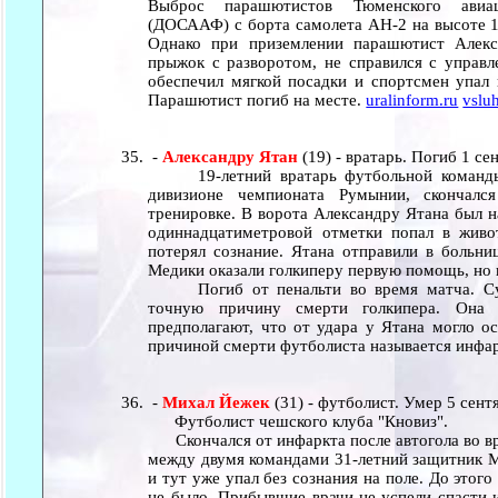
Выброс парашютистов Тюменского авиа
(ДОСААФ) с борта самолета АН-2 на высоте 1
Однако при приземлении парашютист Алекс
прыжок с разворотом, не справился с управ
обеспечил мягкой посадки и спортсмен упал 
Парашютист погиб на месте.
uralinform.ru
vslu
-
Александру Ятан
(19) - вратарь. Погиб 1 се
19-летний вратарь футбольной команды 
дивизионе чемпионата Румынии, скончалс
тренировке. В ворота Александру Ятана был на
одиннадцатиметровой отметки попал в живот
потерял сознание. Ятана отправили в больниц
Медики оказали голкиперу первую помощь, но 
Погиб от пенальти во время матча. Судм
точную причину смерти голкипера. Она б
предполагают, что от удара у Ятана могло о
причиной смерти футболиста называется инфа
-
Михал Йежек
(31) - футболист. Умер 5 сент
Футболист чешского клуба "Кновиз".
Скончался от инфаркта после автогола во вре
между двумя командами 31-летний защитник М
и тут уже упал без сознания на поле. До этог
не было. Прибывшие врачи не успели спасти и