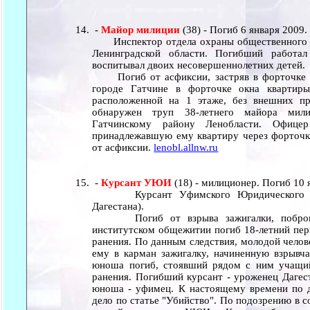
-
Майор милиции
(38) - Погиб 6 января 2009.
Инспектор отдела охраны общественного п
Ленинградской области. Погибший работа
воспитывал двоих несовершеннолетних детей.
Погиб от асфиксии, застряв в форточке (Га
городе Гатчине в форточке окна квартиры
расположенной на 1 этаже, без внешних пр
обнаружен труп 38-летнего майора ми
Гатчинскому району Ленобласти. Офице
принадлежавшую ему квартиру через форточку
от асфиксии.
lenobl.allnw.ru
-
Курсант УЮИ
(18) - милиционер. Погиб 10 
Курсант Уфимского Юридического Инс
Дагестана).
Погиб от взрыва зажигалки, поброшен
институтском общежитии погиб 18-летний пер
ранения. По данным следствия, молодой челов
ему в карман зажигалку, начиненную взрывча
юноша погиб, стоявший рядом с ним учащи
ранения. Погибший курсант - уроженец Дагест
юноша - уфимец. К настоящему времени по 
дело по статье "Убийство". По подозрению в 