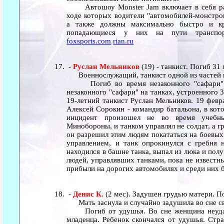
Автошоу Monster Jam включает в себя раз
ходе которых водители "автомобилей-монстро
а также должны максимально быстро и кр
попадающиеся у них на пути транспо
foxsports.com
rian.ru
-
Руслан Мельников
(19) - танкист. Погиб 31
Военнослужащий, танкист одной из частей 
Погиб во время незаконного "сафари" н
незаконного "сафари" на танках, устроенного 
19-летний танкист Руслан Мельников. 19 февр
Алексей Сорокин - командир батальона, в кото
инцидент произошел не во время учебны
Минобороны, и танком управлял не солдат, а г
он разрешил этим людям покататься на боевых
управлением, и танк опрокинулся с гребня 
находился в башне танка, выпал из люка и пол
людей, управлявших танками, пока не известн
прибыли на дорогих автомобилях и среди них
-
Денис К.
(2 мес). Задушен грудью матери. П
Мать заснула и случайно задушила во сне св
Погиб от удушья. Во сне женщина неудачн
младенца. Ребенок скончался от удушья. Стра