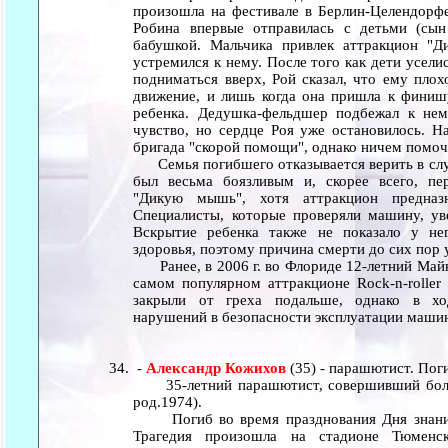
произошла на фестивале в Берлин-Целендорфе 
Робина впервые отправилась с детьми (сы
бабушкой. Мальчика привлек аттракцион "Д
устремился к нему. После того как дети уселис
подниматься вверх, Рой сказал, что ему пло
движение, и лишь когда она пришла к финишу
ребенка. Дедушка-фельдшер подбежал к нем
чувство, но сердце Роя уже остановилось. Н
бригада "скорой помощи", однако ничем помочь
Семья погибшего отказывается верить в случ
был весьма боязливым и, скорее всего, пе
"Дикую мышь", хотя аттракцион предназ
Специалисты, которые проверяли машину, ув
Вскрытие ребенка также не показало у не
здоровья, поэтому причина смерти до сих пор 
Ранее, в 2006 г. во Флориде 12-летний Майкл
самом популярном аттракционе Rock-n-roller 
закрыли от греха подальше, однако в ход
нарушений в безопасности эксплуатации маши
-
Александр Кожихов
(35) - парашютист. Поги
35-летний парашютист, совершивший более
род.1974).
Погиб во время празднования Дня знаний
Трагедия произошла на стадионе Тюменско