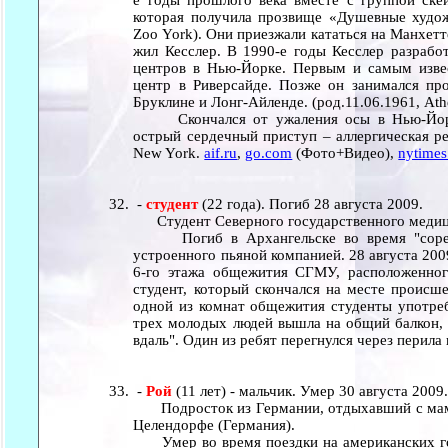
которая получила прозвище «Душевные художн
Zoo York). Они приезжали кататься на Манхетт
жил Кесслер. В 1990-е годы Кесслер разработ
центров в Нью-Йорке. Первым и самым изве
центр в Риверсайде. Позже он занимался про
Бруклине и Лонг-Айленде. (род.11.06.1961, Athe
Скончался от ужаления осы в Нью-Йорке
острый сердечный приступ – аллергическая ре
New York.
aif.ru
,
go.com
(Фото+Видео),
nytime
-
студент
(22 года). Погиб 28 августа 2009.
Студент Северного государственного медици
Погиб в Архангельске во время "соревно
устроенного пьяной компанией. 28 августа 200
6-го этажа общежития СГМУ, расположенног
студент, который скончался на месте происше
одной из комнат общежития студенты употреб
трех молодых людей вышла на общий балкон, 
вдаль". Один из ребят перегнулся через перила 
-
Рой
(11 лет) - мальчик. Умер 30 августа 2009
Подросток из Германии, отдыхавший с мамо
Целендорфе (Германия).
Умер во время поездки на американских гор