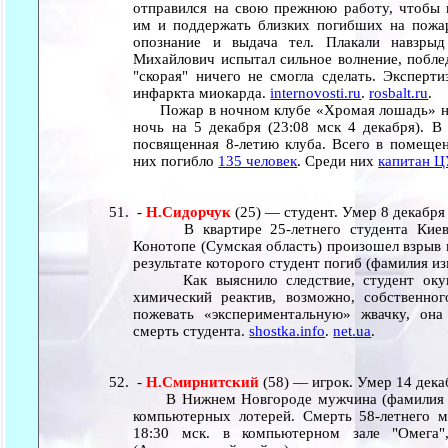
отправился на свою прежнюю работу, чтобы 
им и поддержать близких погибших на пожар
опознание и выдача тел. Плакали навзры
Михайлович испытал сильное волнение, побле
"скорая" ничего не смогла сделать. Эксперти
инфаркта миокарда.
internovosti.ru
.
rosbalt.ru
.
Пожар в ночном клубе «Хромая лошадь» на
ночь на 5 декабря (23:08 мск 4 декабря). В
посвященная 8-летию клуба. Всего в помещен
них погибло
135 человек
. Среди них
капитан 
-
Н.Сидорчук
(25) — студент. Умер 8 декабря
В квартире 25-летнего студента Киевско
Конотопе (Сумская область) произошел взрыв 
результате которого студент погиб (фамилия из
Как выяснило следствие, студент окунул
химический реактив, возможно, собственног
пожевать «экспериментальную» жвачку, она
смерть студента.
shostka.info
.
net.ua
.
-
Н.Смирнитский
(58) — игрок. Умер 14 дека
В Нижнем Новгороде мужчина (фамилия изм
компьютерных лотерей. Смерть 58-летнего 
18:30 мск. в компьютерном зале "Омега"