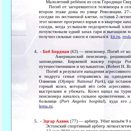
Малолетний ребёнок из села Городищи Сверд
Погиб от загоревшегося телевизора в селе
втором этаже дома по улице Революции. 27
соседке по лестничной клетке, оставив 2-летн
этот момент прогремел взрыв и в квартире на
соседи, когда услышали подозрительный хлопо
почувствовали едкий запах гари и вытащили м
получил сильные ожоги и скончался.
kp.ru
.
rosb
-
Боб Бордман
(63) — пенсионер. Погиб от ко
Американский пенсионер, решивший от
заповеднике. Биржевой маклер города
Po
путешественником и музыкантом. (Robert H. B
Погиб в результате нападения агрессивного г
и подруга семьи отправились на одноднев
Олимпик (
Olympic National Park
), где остано
горный козел, который вёл себя агрессивн
выстрелами и убежать. Козел напал на тур
пенсионера началось сильное кровотечение, и 
больнице (
Port Angeles hospital
), куда его 
lenta.ru
.
-
Эдгар Аавик
(77) — арбитр. Убит копьём 9 
Эстонский спортивный арбитр легкоатлетиче