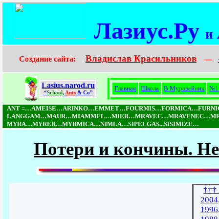
Лазиус.Ру
и
Владислав Красильников
Создание сайта:
—
Lasius.narod.ru
Главная
Школа
В Муравейник
№1
“
School,
Ants
& Co”
ANT =…AMEISE…ARINKO…EMMET…FOURMIS…FORMICA…FURN
LANGGAM…MAUR…MIAMMEL…MIER…MRAVEC…MRAVENEC…MRO
MYRA…MYRER…MYRMICA…NIMLA…SIPELGAS...SISIMIZE…
Потери и кончины. Не
†††
2004
1996