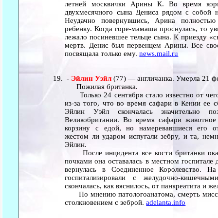
летней москвички Арины К. Во время кор
двухмесячного сына Дениса рядом с собой на
Неудачно повернувшись, Арина полностью
ребенку. Когда горе-мамаша проснулась, то у
лежало посиневшее тельце сына. К приезду «с
мертв. Денис был первенцем Арины. Все св
посвящала только ему.
news.mail.ru
-
Эйлин Уэйл
(77) — англичанка. Умерла 21 ф
Пожилая британка.
Только 24 сентября стало известно от чего
из-за того, что во время сафари в Кении ее с
Эйлин Уэйл скончалась значительно п
Великобритании. Во время сафари животное
корзину с едой, но намеревавшиеся его от
жестом ли ударом испугали зебру, и та, немн
Эйлин.
После инцидента все кости британки оказа
почками она оставалась в местном госпитале 
вернулась в Соединенное Королевство. Н
госпитализировали с желудочно-кишечны
скончалась, как вяснилось, от панкреатита и 
По мнению патологоанатома, смерть мисси
столкновением с зеброй.
adelanta.info