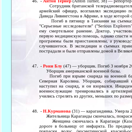
-
Антон Тернер
(Anton Turner, 38) — репортер
Сотрудник британской телерадиовещательн
армейский офицер, возглавлял экспедицию 
Давида Ливингстона в Африке, в ходе которой 
Погиб в пятницу в Танзании на съемках 
"Серьезные исследователи" ("Serious Explorer
ему смертельное ранение. Доктор, участвов
первую медицинскую помощь, однако спасти не
программы были приостановлены, а руководст
случившегося. В экспедиции и съемках прин
пострадали и были отправлены домой в Велик
-
Рони Блу
(47) — уборщик. Погиб 3 ноября 2
Уборщик американской военной базы.
Погиб при взрыве снаряда на военной баз
Северная Каролина. Уборщик, собиравший в
наступил на снаряд, и он взорвался. Инциде
военнослужащие тренировались в артиллери
учились стрелять из других, меньших по разм
-
Н.Курманова
(31) — карагандинка. Умерла 
Жительница Караганды скончалась, покрасив
Женщина скончалась в Караганде (Казах
дороге в больницу от инфаркта. По предва
покраски волос (косметической краской-о