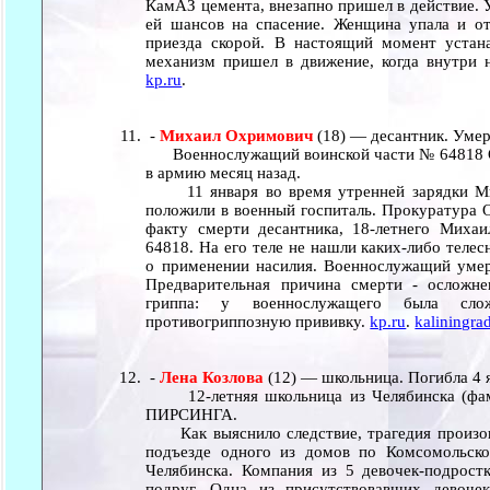
КамАЗ цемента, внезапно пришел в действие. 
ей шансов на спасение. Женщина упала и о
приезда скорой. В настоящий момент устан
механизм пришел в движение, когда внутри 
kp.ru
.
-
Михаил Охримович
(18) — десантник. Умер
Военнослужащий воинской части № 64818 Ом
в армию месяц назад.
11 января во время утренней зарядки Миш
положили в военный госпиталь. Прокуратура О
факту смерти десантника, 18-летнего Миха
64818. На его теле не нашли каких-либо теле
о применении насилия. Военнослужащий умер
Предварительная причина смерти - осложне
гриппа: у военнослужащего была слож
противогриппозную прививку.
kp.ru
.
kaliningrad
-
Лена Козлова
(12) — школьница. Погибла 4 
12-летняя школьница из Челябинска (фами
ПИРСИНГА.
Как выяснило следствие, трагедия произошл
подъезде одного из домов по Комсомольско
Челябинска. Компания из 5 девочек-подрост
подруг. Одна из присутствовавших девоч