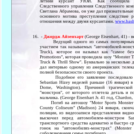
летний курсант УЮИ. Как сообщила с
Следственного управления Следственного ком
Светлана Абрамова, он уже дал признательные 
основного мотива преступления следствие 
отношения между двумя курсантами.
www.bash
-
Джордж Айзенхарт
(George Eisenhart, 41) -
Ведущий одного из самых популярных в
участием так называемых "автомобилей-монст
Truck), которое он называл как "самое бе
Promotions", которая проводила шоу "Monster Tr
Truck & Thrill Show". Буквально за нескольк
дал интервью одному из американских телека
полной безопасности своего проекта.
Подобное его заявление последовало по
Sebastian Hizey неделей раньше (16 января) 
Dome, Washington). Причиной трагическо
"монстров", от которого отлетела деталь и п
мальчика. (George Eisenhart Jr. 41 год, Chardon,
Погиб на автошоу "Motor Sports Monster T
County Coliseum" (Madison) 24 января, скон
полиции, из видеозаписи представления видно
выскочил перед автомобилем-монстром Sa
транспортного средства адекватно и быстро с
гонок на "автомобилях-монстрах" (Monster 
соболезнования семье погибшего.