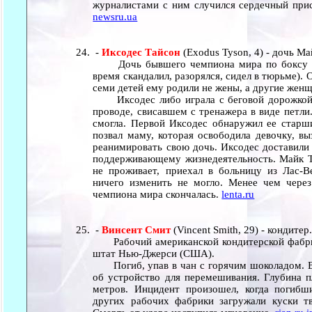
журналистами с ним случился сердечный прис
newsru.ua
-
Иксодес Тайсон
(Exodus Tyson, 4) - дочь М
Дочь бывшего чемпиона мира по боксу Ма
время скандалил, разорялся, сидел в тюрьме). 
семи детей ему родили не жены, а другие жен
Иксодес либо играла с беговой дорожкой, 
проводе, свисавшем с тренажера в виде петли
смогла. Первой Иксодес обнаружил ее старш
позвал маму, которая освободила девочку, в
реанимировать свою дочь. Иксодес доставили 
поддерживающему жизнедеятельность. Майк Т
не проживает, приехал в больницу из Лас-В
ничего изменить не могло. Менее чем чере
чемпиона мира скончалась.
lenta.ru
-
Винсент Смит
(Vincent Smith, 29) - кондите
Рабочий американской кондитерской фабрик
штат Нью-Джерси (США).
Погиб, упав в чан с горячим шоколадом. Ве
об устройство для перемешивания. Глубина пл
метров. Инцидент произошел, когда погибш
других рабочих фабрики загружали куски т