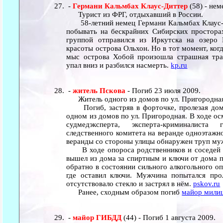
-
Германи Кальмбах Клаус-Диттер
(58) - не
Турист из ФРГ, отдыхавший в России.
58-летний немец Германи Кальмбах Клаус-Д
побывать на бескрайних Сибирских просторах
группой отправился из Иркутска на озеро 
красоты острова Ольхон. Но в тот момент, ко
мыс острова Хобой произошла страшная траг
упал вниз и разбился насмерть.
kp.ru
-
житель Пскова
- Погиб 23 июля 2009.
Житель одного из домов по ул. Пригородная 
Погиб, застряв в форточке, пролезая домо
одном из домов по ул. Пригородная. В ходе о
судмедэксперта, эксперта-криминалист
следственного комитета на веранде одноэтажн
веранды со стороны улицы обнаружен труп му
В ходе опороса родственников и соседей у
вышел из дома за спиртным и ключи от дома п
обратно в состоянии сильного алкогольного оп
где оставил ключи. Мужчина попытался про
отсутствовало стекло и застрял в нём.
pskov.ru
Ранее, сходным образом погиб
майор мили
-
майор ГИБДД
(44) - Погиб 1 августа 2009.