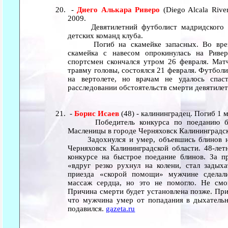
-
Диего Алькара Риверо
(Diego Alcala Rive
2009.
Девятилетний футболист мадридского "Ат
детских команд клуба.
Погиб на скамейке запасных. Во время 
скамейка с навесом опрокинулась на Риве
спортсмен скончался утром 26 февраля. Матч
травму головы, состоялся 21 февраля. Футбол
на вертолете, но врачам не удалось спас
расследовании обстоятельств смерти девятилет
-
Борис Исаев
(48) - калининградец. Погиб 1 
Победитель конкурса по поеданию блин
Масленицы в городе Черняховск Калининградск
Задохнулся и умер, объевшись блинов на
Черняховск Калининградской области. 48-лет
конкурсе на быстрое поедание блинов. За пр
«вдруг резко рухнул на колени, стал задых
приезда «скорой помощи» мужчине сделали
массаж сердца, но это не помогло. Не смо
Причина смерти будет установлена позже. При
что мужчина умер от попадания в дыхательн
подавился.
gazeta.ru