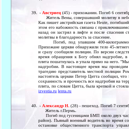
-
Австриец
(45) - прихожанин. Погиб 6 сентяб
Житель Вены, совершавший молитву в небол
Как пишет австрийская газета Heute, погибши
этом его набожность связана с приключившимс
назад он застрял в лифте и после спасения с
молитвы в благодарность за спасение.
Погиб, под упавшим 400-килограммовы
Прихожане церкви обнаружили тело 45-летнего
и сразу сообщили полиции. По версии следст
время обращения к Богу обнял надгробие, в 
плита пошатнулась и упала прямо на него. "Мы
надгробии. В настоящее время мы проводим 
трагедию представитель местной полиции Ром
настоятель церкви Петер Цитта сообщил, что 
сохранность и прочность все надгробия на тер
плита, по словам Цитта, была крепкой и стоял
izvestia.ru
lenta.ru
-
Александр Н.
(28) - пешеход. Погиб 7 сентя
Житель г.Пермь.
Погиб под гусеницами БМП около двух часо
район). Пьяный военный водитель во время с
остановке общественного транспорта управ