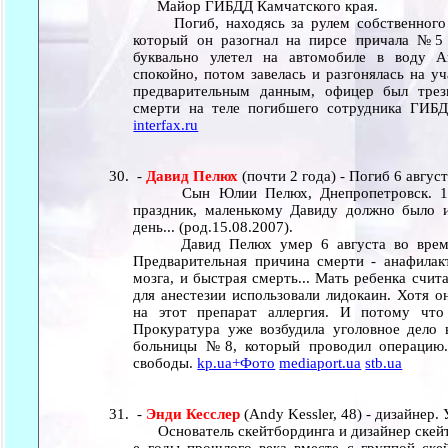
Майор ГИБДД Камчатского края.
Погиб, находясь за рулем собственного а
который он разогнал на пирсе причала №5 
буквально улетел на автомобиле в воду А
спокойно, потом завелась и разгонялась на у
предварительным данным, офицер был трез
смерти на теле погибшего сотрудника ГИБ
interfax.ru
-
Давид Пелюх
(почти 2 года) - Погиб 6 авгус
Сын Юлии Пелюх, Днепропетровск. 15 а
праздник, маленькому Давиду должно было и
день... (род.15.08.2007).
Давид Пелюх умер 6 августа во время о
Предварительная причина смерти - анафилакт
мозга, и быстрая смерть... Мать ребенка счита
для анестезии использовали лидокаин. Хотя о
на этот препарат аллергия. И потому что
Прокуратура уже возбудила уголовное дело 
больницы №8, который проводил операцию.
свободы.
kp.ua+Фото
mediaport.ua
stb.ua
-
Энди Кесслер
(Andy Kessler, 48) - дизайнер.
Основатель скейтбординга и дизайнер скейт-п
е годы прошлого века вместе с группой ске