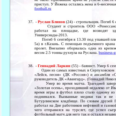
приступ. У Йежека остались жена и 6-месячна
football.ru
-
Руслан Блинов
(24) - стропальщик. Погиб 6
Студент и строитель ООО «Ренессанс Ст
работал на площадке, где возводят з
Универсиады-2013.
Погиб 6 сентября в 13.30 под упавшей плит
5а) в г.Казань. С помощью подъемного крана
пролет. Внезапно оборвалась одна из крепе
весом 2.5 тонны рухнула на Руслана.
business-g
-
Геннадий Ларкин
(55) - баянист. Умер 6 се
Один из самых известных в Серпуховском ре
«Лейся, песня» (ДК «Россия») и ансамбля «С
руководитель ДК «Авангард». (Геннадий Никол
Умер во время матча. Трагедией заверши
«Золотая осень», проходивший недалеко от Ив
время игры в футбол плохо стало одному из
поднимался. Вызванные медики так и не 
Бутурлинском кладбище. По словам друзей Г
работал на Дне работников нефтяной и газов
чего отправился на турслет, где успел сыг
футбольный матч для него так и остался неза