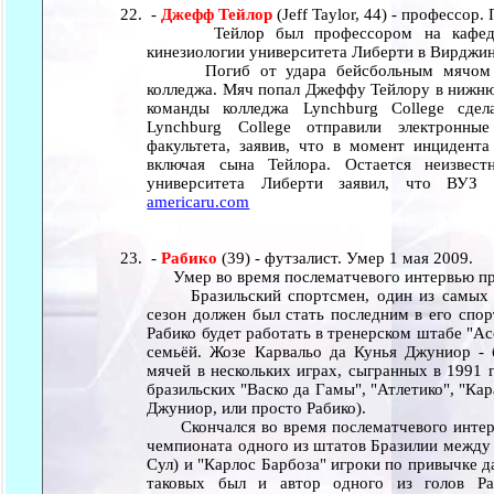
-
Джефф Тейлор
(Jeff Taylor, 44) - профессор.
Тейлор был профессором на кафедре 
кинезиологии университета Либерти в Вирджин
Погиб от удара бейсбольным мячом на
колледжа. Мяч попал Джеффу Тейлору в нижню
команды колледжа Lynchburg College сдел
Lynchburg College отправили электронны
факультета, заявив, что в момент инцидента
включая сына Тейлора. Остается неизвес
университета Либерти заявил, что ВУЗ п
americaru.com
-
Рабико
(39) - футзалист. Умер 1 мая 2009.
Умер во время послематчевого интервью пр
Бразильский спортсмен, один из самых из
сезон должен был стать последним в его спор
Рабико будет работать в тренерском штабе "Ас
семьёй. Жозе Карвальо да Кунья Джуниор -
мячей в нескольких играх, сыгранных в 1991 г
бразильских "Васко да Гамы", "Атлетико", "Кар
Джуниор, или просто Рабико).
Скончался во время послематчевого интерв
чемпионата одного из штатов Бразилии между 
Сул) и "Карлос Барбоза" игроки по привычке 
таковых был и автор одного из голов Р