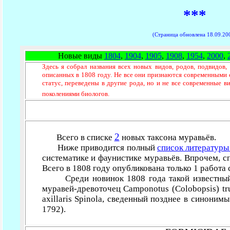
***
(Страница обновлена 18.09.20
Новые виды
1804
,
1904
,
1905
,
1908
,
1954
,
2000
,
Здесь я собрал названия всех новых видов, родов, подвидов,
описанных в 1808 году. Не все они признаются современными
статус, переведены в другие рода, но и не все современные
поколениями биологов.
2
Всего в списке
новых таксона муравьёв.
Ниже приводится полный
список литературы
систематике и фаунистике муравьёв. Впрочем, с
Всего в 1808 году опубликована только 1 работа
Среди новинок 1808 года такой известный 
муравей-древоточец Camponotus (Colobopsis) tru
axillaris Spinola, сведенный позднее в синонимы 
1792).