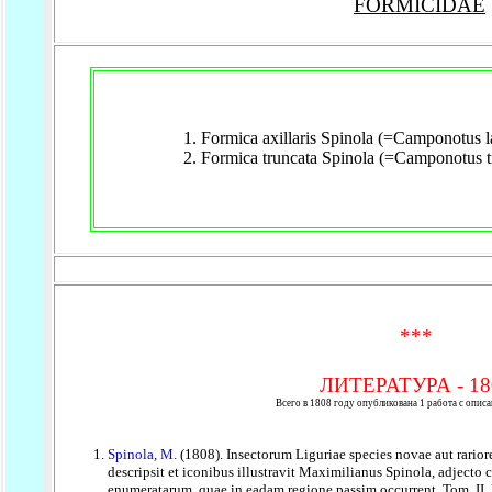
FORMICIDAE
Formica axillaris Spinola (=Camponotus lat
Formica truncata Spinola (=Camponotus t
***
ЛИТЕРАТУРА - 18
Всего в 1808 году опубликована 1 работа с опис
Spinola, M.
(1808). Insectorum Liguriae species novae aut rariore
descripsit et iconibus illustravit Maximilianus Spinola, adjecto
enumeratarum, quae in eadam regione passim occurrent. Tom. II. F