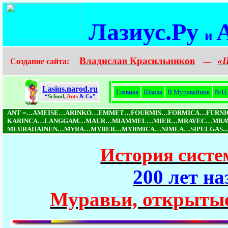
Лазиус.Ру
и
Владислав Красильников
«
Создание сайта:
—
Lasius.narod.ru
Главная
Школа
В Муравейник
№1
“
School,
Ants
& Co”
ANT =…AMEISE…ARINKO…EMMET…FOURMIS…FORMICA…FURN
KARINCA…LANGGAM…MAUR…MIAMMEL…MIER…MRAVEC…MRAV
MUURAHAINEN…MYRA…MYRER…MYRMICA…NIMLA…SIPELGAS...S
История систе
200 лет на
Муравьи, открытые