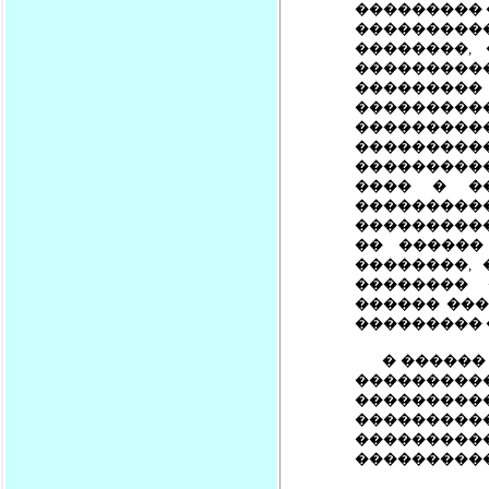
��������� 
���������
��������,
��������
��������� 
��������
��������
��������
���������
���� � �
��������
���������
�� ������
��������,
�������� 
������ ���
��������� 
� ������ 
�������
��������
������������
��������
����������