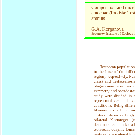
Composition and microst
amoebae (Protista: Tes
anthills
G.A. Korganova
Severtsov Institute of Ecolog
Testacean population were
in the base of the hill)
region), respectively. Ne
class) and Testaceafiosi
plagiostomic (two varia
symmetry and pseudostom 
study were divided in tw
represented aeral habita
conditions. Being differ
likeness in shell functi
Testaceafilosia as Eugl
bilateral K-strateges 
demonstrated similar a
testaceans edaphic forms
nests surface material by 