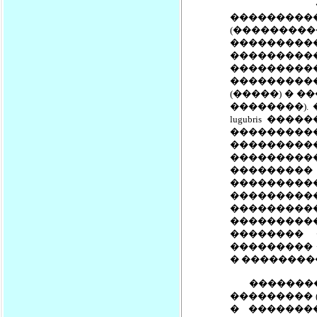
������ 
���������
(���������� 
���������
���������
���������
���������
(�����) � �
��������).
lugubris ���
��������
���������
���������
���������
��������
��������
��������
���������
�������� 
��������� 
� ���������
����������
��������� 
� �������