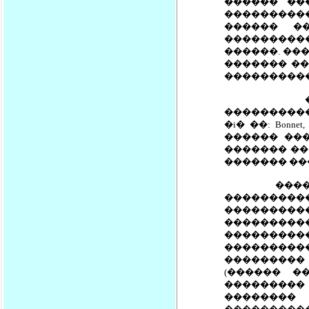
������ ��
���������
������ �
����������
������. ��
������� ��
����������
�������
����������
�i� ��: Bon
������ ���
������� ��
������� ��
��������
��������
��������
��������
����������
��������
���������
(������ �
���������
��������