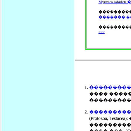
Myrmica sabule
��������
������� ��
��������
>>>
��������� 
���� �����
�����������
��������� 
(Protozoa, T
��������� �