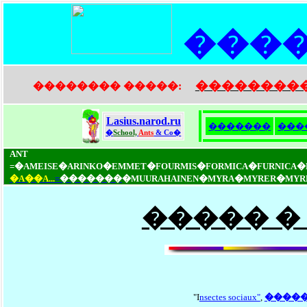
���
��������
�������� �����:
Lasius.narod.ru
�������
���
�
School,
Ants
& Co�
ANT
=�AMEISE�ARINKO�EMMET�FOURMIS�FORMICA�FURNICA
�A��A...
=
�������
�MUURAHAINEN�MYRA�MYRER�MYRMIC
����� � 
"I
nsectes sociaux"
,
����