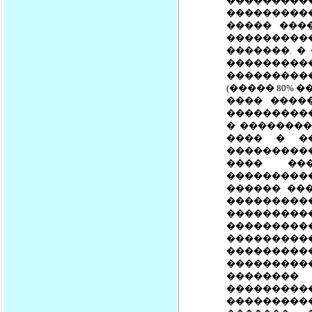
�������
���������
����� ���
���������
�������. �
���������
�������������
(����� 80% 
���� ����
�����������
� ��������
���� � �
���������
���� ��
���������
������ ��������
�����������
����������
���������
��������
���������
��������
��������
����������
���������