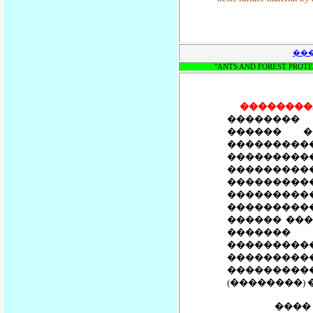
���
"ANTS AND FOREST PROTECTIO
��������
�������� 
������ �
���������
��������
����������
�������
��������
���������
������ ���
������� 
���������
��������
����������
(��������)
���� (���