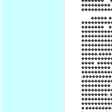
������� 
��������� 
����������
����� ���
����������
������� 
��������
���������
���������
�����������
����������
�����-���
���������
���� ����
���������
��������
(����������
��������
�������
����������
��������).
����������
���������
� �����������