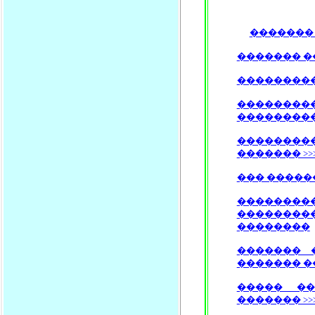
������� 
������� ����
���������� 
�������
��������
��������
������� >>
��� ������ 
������
��������
��������
������� 
������� �
����� ��
������� >>