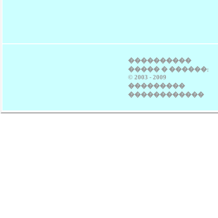
����������
����� � ������:
© 2003 - 2009
���������
������������