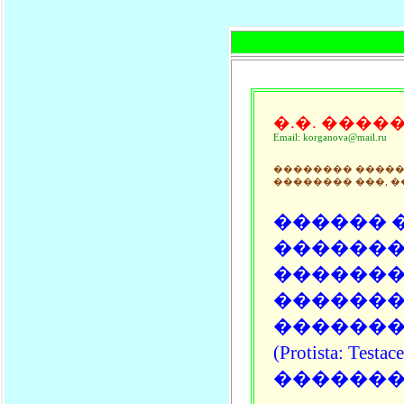
�.�. ����
Email: korganova@mail.ru
�������� �����
�������� ���, 
������ 
������
������
�������
�������
(Protista: Testac
��������