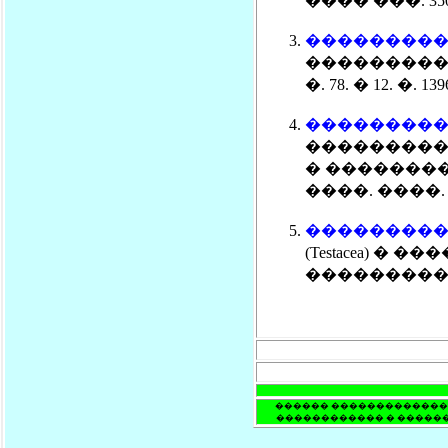
���� ���. 350 
��������� 
��������� ���
�. 78. � 12. �. 13
��������� 
����������
� ������������ Fo
����. ����. 2008
��������� �
(Testacea) � 
��������� // �
������ ������������� 
������������ � ������