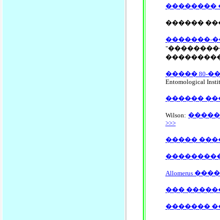
�������� 
������ ��
�������-
"������
������������ � 
����� 80-
Entomological Insti
������ ��
Wilson:
������
>>>
����� ����
��������� ��
Allomerus �
��� ������
������� ��