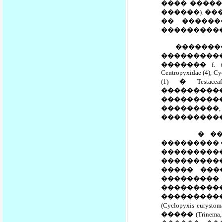
���� �����
������). �
�� ������
����������
�������� �
���������
������� f. typ
Centropyxidae (4), Cyc
(1) � Testaceafi
���������
���������
��������
����������
� ������
��������� �
����������
���������
����� ���
��������� 
���������
����������
(Cyclopyxis 
����� (Trinem