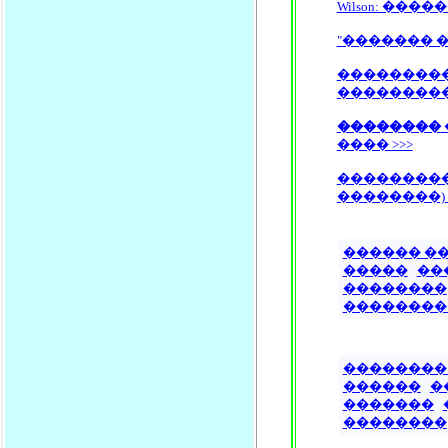
Wilson: ��
"������� 
�������
��������
��������
���� >>>
��������
��������) 
������ �
�����
��
��������
��������
��������
������
�
�������
��������