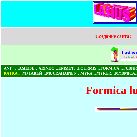
Создание сайта:
Lasius.
“
School,
ANT =…AMEISE…ARINKO…EMMET…FOURMIS…FORMICA…FURN
КAТКA...
=
МУРАВЕЙ
…MUURAHAINEN…MYRA…MYRER…MYRMICA…NI
Formica l