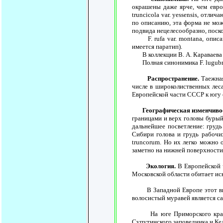
окрашены даже ярче, чем европ
truncicola var. yessensis, отл
по описанию, эта форма не мож
подвида нецелесообразно, поск
F. rufa var. montana, описанн
имеется паратип).
В коллекции В. А. Караваева экземп
Полная синонимика F. lugubris
Распространение.
Таежная
числе в широколиственных леса
Европейской части СССР к югу 
Географическая изменчиво
границами и верх головы бурый
дальнейшее посветление: грудь 
Сибири голова и грудь рабочих
truncorum. Но их легко можно 
заметно на нижней поверхности
Экология.
В Европейской ч
Московской области обитает ис
В Западной Европе этот вид о
волосистый муравей является сам
На юге Приморского края F. 
Супутинского заповедника и Кед