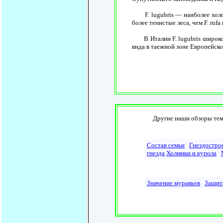
F. lugubris — наиболее холодо
более тенистые леса, чем F. rufa 
В Италии F. lugubris широко и
вида в таежной зоне Европейско
Другие наши обзоры тем
Состав семьи
Гнездостро
гнезда
Холмики и купола
Значение муравьев
Защит