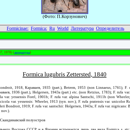
(Фото: П.Корзунович)
Formicinae:
Formica:
Ru
World
Литература
Определитель
7, 1978) (
литература
)
Formica lugubris Zettersted, 1840
 Bondroit, 1918, Караваев, 1935 (part.), Betrem, 1953 (non Linnaeus, 1761); F.
раваев, 1936 (part.), Holgersen, 1943a (part.) etc. (non Retzius, 1783); F. rufa var.
a var. yessensis Forel, 1901b; F. rufa var. alpina Santschi, 1911b (non Wheeler, 
cicola var. yessensis: Wheeler, 1913 (syn. nov.); F. rufa pratensis var. unicolor R
deri Bondroit, 1919; F. rufa var. santschii: Holgersen, 1943a; F. rufa var. nigricans
 nov.).
Скандинавский полуостров
него Востока СССР и в Японии встречается лишь два вида Formica s. str.: