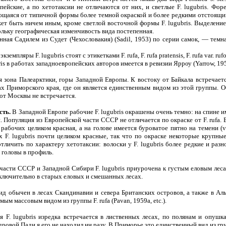
ейские, а по хетотаксии не отличаются от них, и светлые F. lugubris. Фор
ичающаяся от типичной формы более темной окраской и более редкими отстоящим
ет быть ничем иным, кроме светлой восточной формы F. lugubris. Выделение
ольку географическая изменчивость вида постепенная.
ая Садилем из Судет (Чехословакия) (Sadil, 1953) по серии самок, — темна
ляры F. lugubris стоят с этикетками F. rufa, F. rufa pratensis, F. rufa var. rufo-p
 в работах западноевропейских авторов имеется в ревизии Ярроу (Yarrow, 195
 зона Палеарктики, горы Западной Европы. К востоку от Байкала встречает
х Приморского края, где он является единственным видом из этой группы. О
от Москвы не встречается.
сть.
В Западной Европе рабочие F. lugubris окрашены очень темно: на спине и
. Популяция из Европейской части СССР не отличается по окраске от F. rufa
рабочих целиком красная, а на голове имеется буроватое пятно на темени (va
 F. lugubris почти целиком красные, так что по окраске некоторые крупны
отличить по характеру хетотаксии: волоски у F. lugubris более редкие и ра
 головы в профиль.
асти СССР и Западной Сибири F. lugubris приурочена к густым еловым леса
ключительно в старых еловых и смешанных лесах.
бычен в лесах Скандинавии и севера Британских островов, а также в Аль
ым массовым видом из группы F. rufa (Pavan, 1959а, etc.).
lugubris изредка встречается в лиственных лесах, по полянам и опушка
ровой Пади я его не находил ни разу. В Приморье это единственный вид из груп