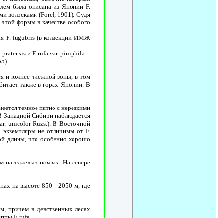
елем была описана из Японии F.
и волосками (Forel, 1901). Судя
 этой формы в качестве особого
я F. lugubris (в коллекции ИМЖ
ratensis и F. rufa var. piniphila.
5).
ся и южнее таежной зоны, в том
битает также в горах Японии. В
меется темное пятно с нерезкими
. В Западной Сибири наблюдается
r. unicolor Ruzs.). В Восточной
е экземпляры не отличимы от F.
зной длины, что особенно хорошо
м на тяжелых почвах. На севере
пах на высоте 850—2050 м, где
м, причем в девственных лесах
пы F. rufa.