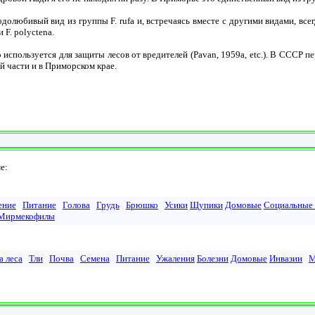
любивый вид из группы F. rufa и, встречаясь вместе с другими видами, всег
и F. polyctena.
спользуется для защиты лесов от вредителей (Pavan, 1959а, etc.). В СССР п
й части и в Приморском крае.
е:
ение
Питание
Голова
Грудь
Брюшко
Усики
Щупики
Домовые
Социальные 
Мирмекофилы
а леса
Тли
Почва
Семена
Питание
Ужаления
Болезни
Домовые
Инвазии
М