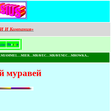
И И Компания»
оты
Н
о
в
о
с
т
и
MIAMMEL…MIER…MRAVEC…MRAVENEC…MROWKA...
ой муравей