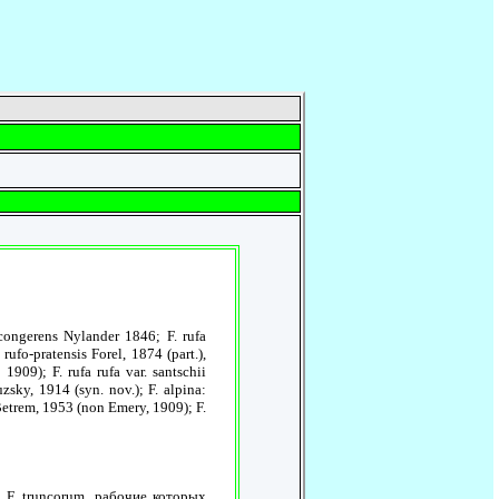
 congerens Nylander 1846; F. rufa
 rufo-pratensis Forel, 1874 (part.),
1909); F. rufa rufa var. santschii
uzsky, 1914 (syn. nov.); F. alpina:
: Betrem, 1953 (non Emery, 1909); F.
 F. truncorum, рабочие которых