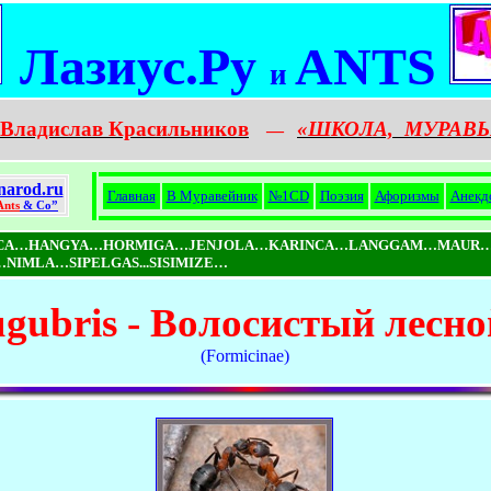
Лазиус.Ру
ANTS
и
Владислав Красильников
«ШКОЛА,
МУРАВЬ
—
narod.ru
Главная
В Муравейник
№1CD
Поэзия
Афоризмы
Анекд
Ants
& Co”
ICA…HANGYA…HORMIGA…JENJOLA…KARINCA…LANGGAM…MAUR…
MLA…SIPELGAS...SISIMIZE…
ugubris - Волосистый лесн
(Formicinae)