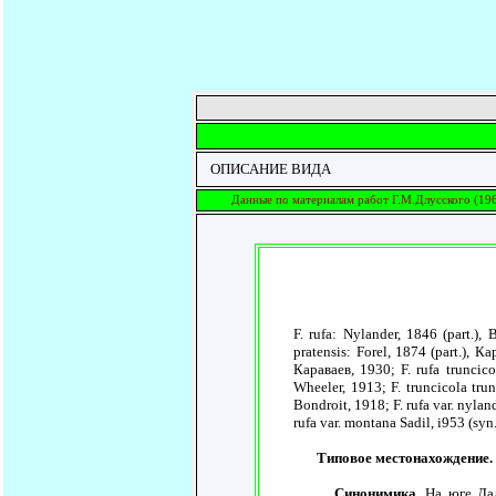
ОПИСАНИЕ ВИДА
Данные по материалам работ Г.М.Длусского (196
F. rufa: Nylander, 1846 (part.),
pratensis: Forel, 1874 (part.), Ка
Караваев, 1930; F. rufa truncicol
Wheeler, 1913; F. truncicola trun
Bondroit, 1918; F. rufa var. nylan
rufa var. montana Sadil, i953 (syn.
Типовое местонахождение.
Синонимика.
На юге Даль