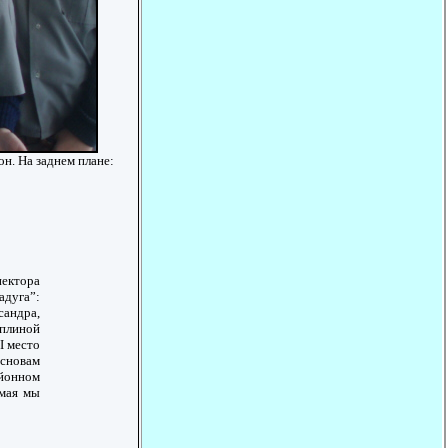
н. На заднем плане:
пектора
адуга”:
сандра,
иплиной
I место
основам
айонном
 мая мы