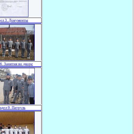
дел 3. Документы
 6. Занятия во дворе
здел 9. Патруль