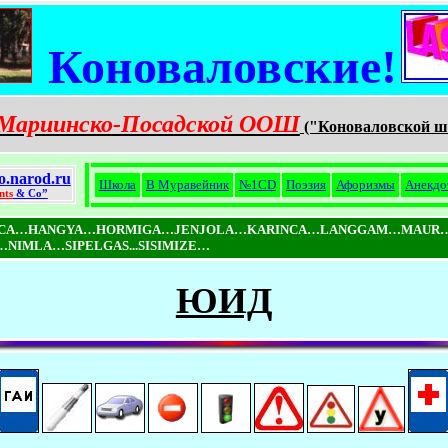
Коноваловские!
Мариинско-Посадской ООШ
("Коноваловской 
o.narod.ru
Школа
В Муравейник
№1CD
Поэзия
Афоризмы
Анекдо
nts
& Co”
ICA…HANGYA…HORMIGA…JENJOLA…KARINCA…LANGGAM…MAUR
MLA…SIPELGAS...SISIMIZE…
ЮИД