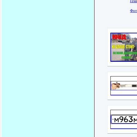
Пла
Фот