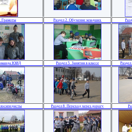
1. Грамоты
Раздел 2. Обучение младших
Раз
 Команда ЮИД
Раздел 5. Занятия в классе
Раздел
Велосипедисты
Раздел 8. Переход через дорогу
Ра