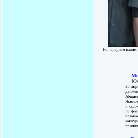
На переднем плане:
Мы
Юные 
26 апр
движен
Абашев
Якимов
и худо
по фиг
безопа
конкур
принял