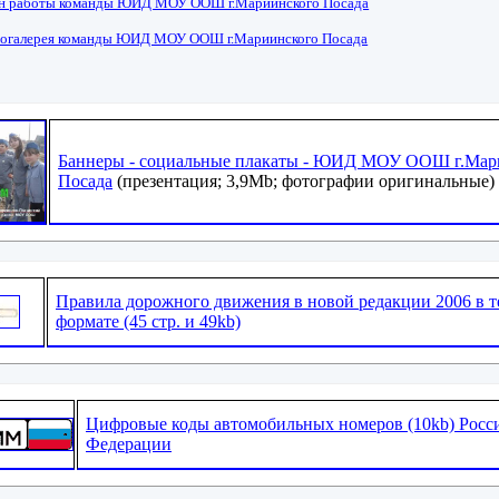
н работы команды ЮИД МОУ ООШ г.Мариинского Посада
огалерея команды ЮИД МОУ ООШ г.Мариинского Посада
Баннеры - социальные плакаты - ЮИД МОУ ООШ г.Мар
Посада
(презентация; 3,9Mb; фотографии оригинальные)
Правила дорожного движения в новой редакции 2006 в т
формате (45 стр. и 49kb)
Цифровые коды автомобильных номеров (10kb) Росс
Федерации