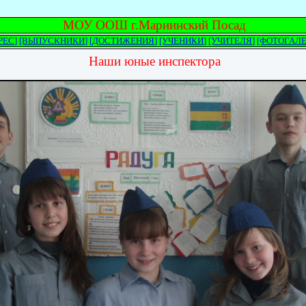
МОУ ООШ г.Мариинский Посад
РЕС]
[ВЫПУСКНИКИ]
[ДОСТИЖЕНИЯ]
[УЧЕНИКИ]
[УЧИТЕЛЯ]
[ФОТОГАЛЕ
Наши юные инспектора