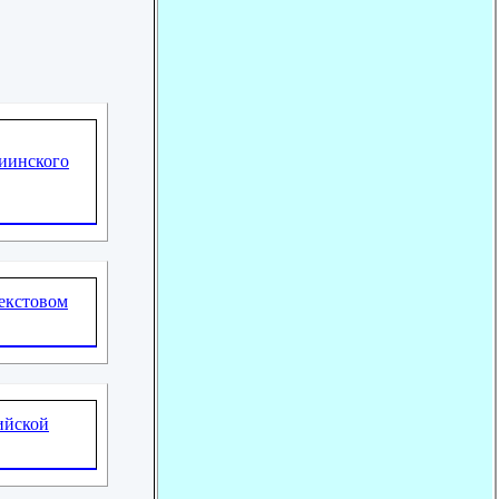
иинского
екстовом
ийской