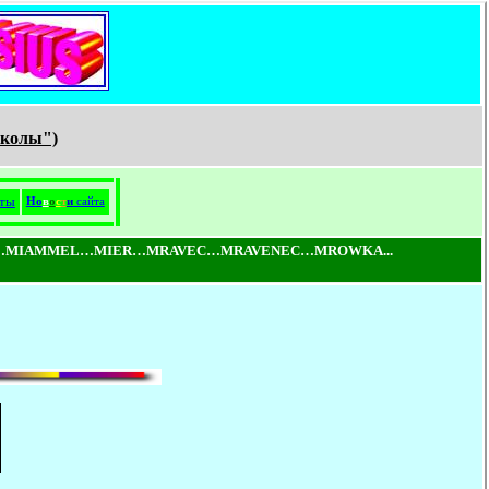
школы")
ты
Н
о
в
о
с
т
и
сайта
…MIAMMEL…MIER…MRAVEC…MRAVENEC…MROWKA...