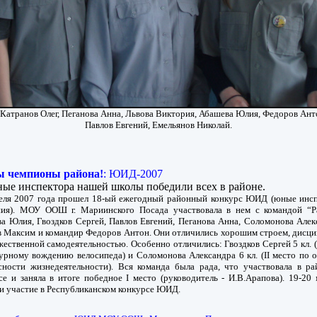
 Катранов Олег, Пеганова Анна, Львова Виктория, Абашева Юлия, Федоров Анто
Павлов Евгений, Емельянов Николай.
 чемпионы района!
: ЮИД-2007
инспектора нашей школы победили всех в районе.
еля 2007 года прошел 18-ый ежегодный районный конкурс ЮИД (юные инс
ия). МОУ ООШ г. Мариинского Посада участвовала в нем с командой “Р
а Юлия, Гвоздков Сергей, Павлов Евгений, Пеганова Анна, Соломонова Алек
 Максим и командир Федоров Антон. Они отличились хорошим строем, дисц
жественной самодеятельностью. Особенно отличились: Гвоздков Сергей 5 кл. (
урному вождению велосипеда) и Соломонова Александра 6 кл. (II место по 
сности жизнедеятельности). Вся команда была рада, что участвовала в р
се и заняла в итоге победное I место (руководитель - И.В.Арапова). 19-20
и участие в Республиканском конкурсе ЮИД.