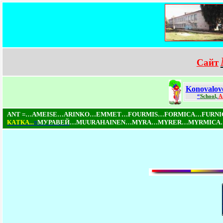
Сайт
Konovalov
“
School,
A
ANT =…AMEISE…ARINKO…EMMET…FOURMIS…FORMICA…FURN
КAТКA...
=
МУРАВЕЙ
…MUURAHAINEN…MYRA…MYRER…MYRMICA…NI