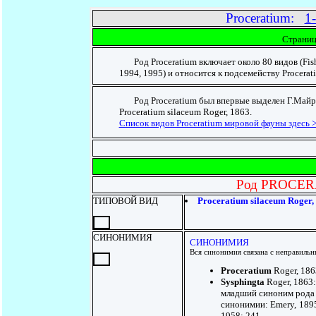
Proceratium:
1-
Страниц
Род Proceratium включает около 80 видов (Fisher
1994, 1995) и относится к подсемейству Proceratiin
Род Proceratium был впервые выделен Г.Майром 
Proceratium silaceum Roger, 1863.
Список видов Proceratium мировой фауны здесь 
Род PROCERA
ТИПОВОЙ ВИД
Proceratium silaceum Roger
СИНОНИМИЯ
СИНОНИМИЯ
Вся синонимия связана с неправиль
Proceratium
Roger, 186
Sysphingta
Roger, 1863:
младший синоним рода P
синонимии: Emery, 1895
1958: 241.