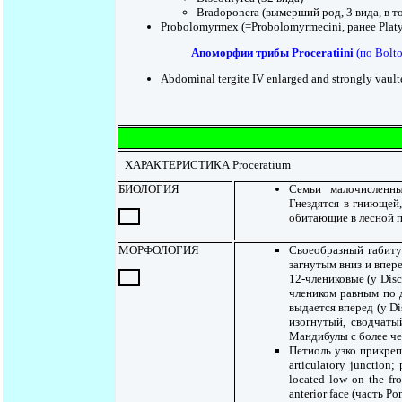
Bradoponera (вымерший род, 3 вида, в то
Probolomyrmex (=Probolomyrmecini, ранее Platyt
Апоморфии трибы Proceratiini
(по Bolto
Abdominal tergite IV enlarged and strongly vaulted
ХАРАКТЕРИСТИКА Proceratium
БИОЛОГИЯ
Семьи малочисленны
Гнездятся в гниющей,
обитающие в лесной п
МОРФОЛОГИЯ
Своеобразный габиту
загнутым вниз и впере
12-члениковые (у Dis
члеником равным по 
выдается вперед (у Di
изогнутый, сводчаты
Мандибулы с более чем
Петиоль узко прикрепл
articulatory junction; 
located low on the fro
anterior face (часть Pon