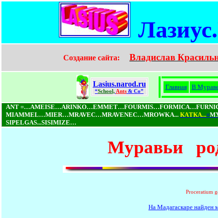
Лазиус
Владислав Красиль
Создание сайта:
Lasius.narod.ru
Главная
В Мурав
“
School,
Ants
& Co”
ANT =…AMEISE…ARINKO…EMMET…FOURMIS…FORMICA…FURN
MIAMMEL…MIER…MRAVEC…MRAVENEC…MROWKA...
КAТКA...
=
М
SIPELGAS...SISIMIZE…
Муравьи род
Proceratium g
На Мадагаскаре найден