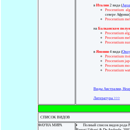
в
Италии
2 вида (
Agos
Proceratium al
севере Африки
Proceratium me
на
Балканском полуо
Proceratium alg
Proceratium me
Proceratium n
в
Японии
4 вида (
Onoy
Proceratium ito
Proceratium ja
Proceratium mor
Proceratium wat
Виды Австралии, Неар
Литература >>>
СПИСОК ВИДОВ
ФАУНА МИРА
Полный список видов рода P
Baroni Urbani & De Andrade, 2003