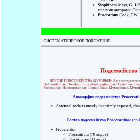
Sysphincta
Mayr, G. 186
многими авторами. Сино
Procratium
Cook, T.W. 
СИСТЕМАТИЧЕСКОЕ ПОЛОЖЕНИЕ
Подсемейство P
ДРУГИЕ ПОДСЕМЕЙСТВА МУРАВЬЕВ: Agroecomyrmecinae, Amb
Dolichoderinae, Dorylomorphs (Aenictogitoninae, Aenictinae, Cera
Formiciinae, Heteroponerinae, Leptanillinae, Myrmeciinae, Myrm
Апоморфии подсемейства Proceratii
Antennal sockets mostly to entirely exposed, clos
Состав подсемейства Proceratiinae
(по 
Proceratiini
Proceratium (78 видов)
Discothyrea (32 вида)