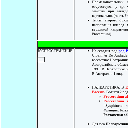
Промезонотальный 
отсутствуют у др. 
заметны при взгляде
вертикально. (часть Pr
Тергит второго брюш
направлены вперед.
вершиной направленн
Proceratiini)
РАСПРОСТРАНЕНИЕ
На сегодня род
род 
Urbani & De Andrade,
всесветно: Неотропик
Австралийские област
1991. В Неотропике 6 
В Австралии 1 вид.
ПАЛЕАРКТИКА. В
Е
Россию
. Вот эти 2 р
Proceratium a
Proceratium 
=Sysphincta r
Франция, Балк
Ростовская об
Для юга
Палеарктики