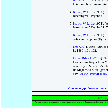
Brown, W.L. jr
(1958). Cont
Ectatommini (Hymenoptera
Brown, W. L., Jr.
(1958 ("19
Discothyrea." Psyche 64: 
Brown, W. L., Jr.
(1974). "A
Formicidae)." Psyche 81: 
Brown, W. L., Jr.
(1980 ("19
notes on the genus (Hymen
Emery, C.
(1896). "Sur les
Fr. 1896: 101-102.
Fisher, Brian L.
(2005). "A
Proceratium Roger from Ma
Academy of Sciences 56, N
На Мадагаскаре найден м
nov..
ОБЗОР статьи здесь
Список подробнее см. здесь 
©2006, 
Всякое использование без согласования с автором и без активной гиперссыл