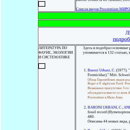
Список видов Proceratium МИР
Л
подроб
ЛИТЕРАТУРА ПО
Здесь я подобрал основные р
ФАУНЕ, ЭКОЛОГИИ
упоминается в 132 статьях, в
И СИСТЕМАТИКЕ
Baroni Urbani, C.
(1977). 
Formicidae)." Mitt. Schwei
Обзор Европейских видов рода
Roger и P. algiricum Forel. Pr
Возможное присутствие 3-го в
обсуждается вместе со всем 
Proceratium в Мало Азии.
BARONI URBANI, C., AN
fossil record (Hymenopter
480.
Описаны 44 новых вида, 