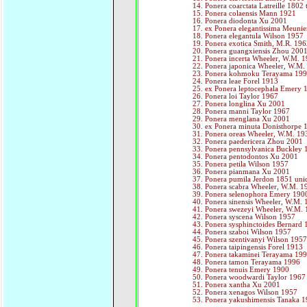
Ponera coarctata Latreille 1802 
Ponera colaensis Mann 1921
Ponera diodonta Xu 2001
ex Ponera elegantissima Meuni
Ponera elegantula Wilson 1957
Ponera exotica Smith, M.R. 19
Ponera guangxiensis Zhou 200
Ponera incerta Wheeler, W.M. 
Ponera japonica Wheeler, W.M.
Ponera kohmoku Terayama 19
Ponera leae Forel 1913
ex Ponera leptocephala Emery 
Ponera loi Taylor 1967
Ponera longlina Xu 2001
Ponera manni Taylor 1967
Ponera menglana Xu 2001
ex Ponera minuta Donisthorpe 
Ponera oreas Wheeler, W.M. 19
Ponera paedericera Zhou 2001
Ponera pennsylvanica Buckley 
Ponera pentodontos Xu 2001
Ponera petila Wilson 1957
Ponera pianmana Xu 2001
Ponera pumila Jerdon 1851 unid
Ponera scabra Wheeler, W.M. 1
Ponera selenophora Emery 190
Ponera sinensis Wheeler, W.M.
Ponera swezeyi Wheeler, W.M.
Ponera syscena Wilson 1957
Ponera sysphinctoides Bernard
Ponera szaboi Wilson 1957
Ponera szentivanyi Wilson 195
Ponera taipingensis Forel 1913
Ponera takaminei Terayama 19
Ponera tamon Terayama 1996
Ponera tenuis Emery 1900
Ponera woodwardi Taylor 1967
Ponera xantha Xu 2001
Ponera xenagos Wilson 1957
Ponera yakushimensis Tanaka 