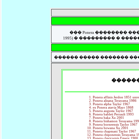
��� Ponera �������� ����� 
1995) � ��������� � ����� Poner
������ ����� ������� ��
������ 
Ponera affinis Jerdon 1851 unr
Ponera alisana Terayama 1986
Ponera alpha Taylor 1967
ex Ponera atavia Mayr 1868
Ponera augusta Taylor 1967
Ponera bableti Perrault 1993
Ponera baka Xu 2001
Ponera bishamon Terayama 19
Ponera borneensis Taylor 1967
Ponera bowana Xu 2001
Ponera chapmani Taylor 1967
Ponera chiponensis Terayama 1
Ponera clavicornis Emery 1900