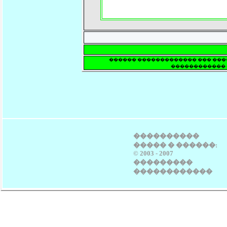
������ ������������� ��� ����
������������ 
����������
����� � ������:
© 2003 - 2007
���������
������������