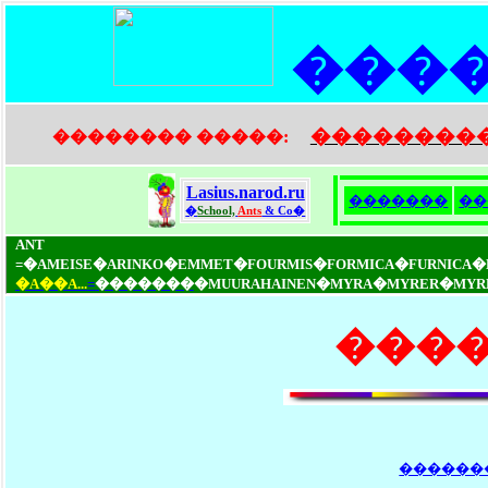
���
��������
�������� �����:
Lasius.narod.ru
�������
��
�
School,
Ants
& Co�
ANT
=�AMEISE�ARINKO�EMMET�FOURMIS�FORMICA�FURNICA
�A��A...
=
�������
�MUURAHAINEN�MYRA�MYRER�MYRMIC
����
������� 