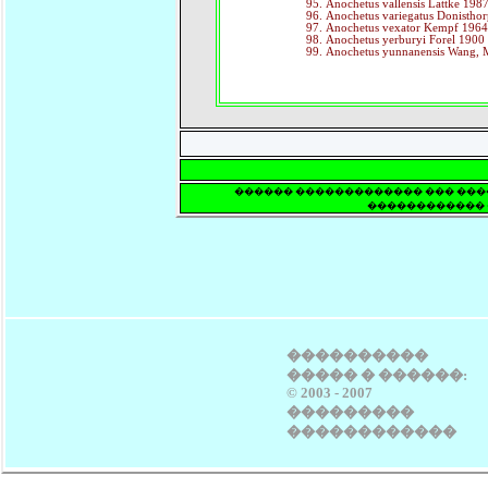
Anochetus vallensis Lattke 198
Anochetus variegatus Donistho
Anochetus vexator Kempf 196
Anochetus yerburyi Forel 1900
Anochetus yunnanensis Wang, 
������ ������������� ��� ����
������������ 
����������
����� � ������:
© 2003 - 2007
���������
������������