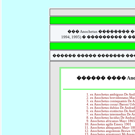
��� Anochetus �������� ��
1994, 1995) � ��������� � ����� 
������ ����� ������� ��
������ ���� Anoch
ex Anochetus ambiguus De And
ex Anochetus brevidentatus M
ex Anochetus conisquamis De 
ex Anochetus corayi Baroni Ur
ex Anochetus dubius De Andra
ex Anochetus exstinctus De An
ex Anochetus intermedius De A
ex Anochetus lucidus De Andra
Anochetus africanus Mayr 186
Anochetus agilis Emery 1901
Anochetus altisquamis Mayr 18
Anochetus angolensis Brown 1
Anochetus armstrongi McArea