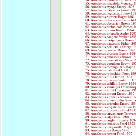
Anochetus modicus Brown 197
Anochetus muzziolii Menozzi 
Anochetus myops Emery 1893
Anochetus natalensis Arnold 19
Anochetus neglectus Emery 18
Anochetus nietneri Roger 1861
Anochetus obscuratus Santschi
Anochetus obscurior Brown 19
Anochetus orchidicola Brown 
Anochetus oriens Kempf 1964
Anochetus orientalis Andre 188
Anochetus pangens Walker 185
Anochetus paripungens Brown
Anochetus pattersoni Fisher, 20
Anochetus pellucidus Emery 1
Anochetus peracer Brown 1978
Anochetus princeps Emery 188
Anochetus pubescens Brown 1
Anochetus punctaticeps Mayr 1
Anochetus pupulatus Brown 19
Anochetus rectangularis Mayr 
Anochetus risii Forel 1900
Anochetus rothschildi Forel 19
Anochetus rufus Jerdon 1851
Anochetus rugosus Smith, F. 1
Anochetus sedilloti Emery 188
Anochetus seminiger Donisthor
Anochetus shohki Terayama 19
Anochetus simoni Emery 1890
Anochetus siphneus Brown 197
Anochetus splendidulus Yasuma
Anochetus striatulus Emery 18
Anochetus strigatellus Brown 1
Anochetus subcoecus Forel 191
Anochetus taiwaniensis Teraya
Anochetus talpa Forel 1901
Anochetus targionii Emery 189
Anochetus testaceus Forel 1893
Anochetus traegaordhi Mayr 1
Anochetus tua Brown 1978
Anochetus turneri Forel 1900