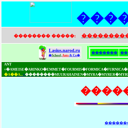
���
��������
�������� �����:
Lasius.narod.ru
�������
��
�
School,
Ants
& Co�
ANT
=�AMEISE�ARINKO�EMMET�FOURMIS�FORMICA�FURNICA
�A��A...
=
�������
�MUURAHAINEN�MYRA�MYRER�MYRMIC
�����
������� 