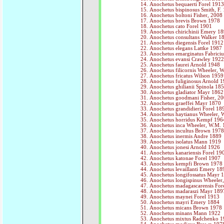
Anochetus bequaerti Forel 191
Anochetus bispinosus Smith, F.
Anochetus boltoni Fisher, 2008
Anochetus brevis Brown 1978
Anochetus cato Forel 1901
Anochetus chirichinii Emery 1
Anochetus consultans Walker 1
Anochetus diegensis Forel 1912
Anochetus elegans Lattke 1987
Anochetus emarginatus Fabrici
Anochetus evansi Crawley 192
Anochetus faurei Arnold 1948
Anochetus filicornis Wheeler, 
Anochetus fricatus Wilson 1959
Anochetus fuliginosus Arnold 
Anochetus ghilianii Spinola 185
Anochetus gladiator Mayr 1862
Anochetus goodmani Fisher, 2
Anochetus graeffei Mayr 1870
Anochetus grandidieri Forel 18
Anochetus haytianus Wheeler,
Anochetus horridus Kempf 196
Anochetus inca Wheeler, W.M.
Anochetus incultus Brown 197
Anochetus inermis Andre 1889
Anochetus isolatus Mann 1919
Anochetus jonesi Arnold 1926
Anochetus kanariensis Forel 19
Anochetus katonae Forel 1907
Anochetus kempfi Brown 1978
Anochetus levaillanti Emery 18
Anochetus longifossatus Mayr 
Anochetus longispinus Wheeler
Anochetus madagascarensis For
Anochetus madaraszi Mayr 189
Anochetus maynei Forel 1913
Anochetus mayri Emery 1884
Anochetus micans Brown 1978
Anochetus minans Mann 1922
Anochetus mixtus Radchenko 