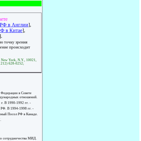
вете
РФ в Англии
],
Ф в Китае
],
].
ю точку зрения
чение происходит
., New York, N.Y., 10021,
1212) 628-0252;
 Федерации в Совете
еждународных отношений.
г. В 1990-1992 гг. -
РФ. В 1994-1998 гг. -
чный Посол РФ в Канаде.
.
ого сотрудничества МИД.