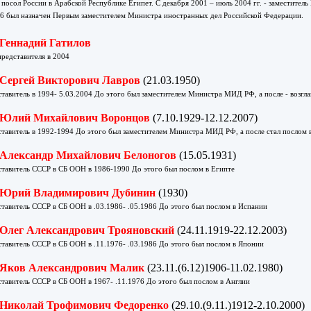
– посол России в Арабской Республике Египет. С декабря 2001 – июль 2004 гг. - заместите
06 был назначен Первым заместителем Министра иностранных дел Российской Федерации.
Геннадий Гатилов
представителя в 2004
Сергей Викторович Лавров
(21.03.1950)
тавитель в 1994- 5.03.2004 До этого был заместителем Министра МИД РФ, а после - возг
Юлий Михайлович Воронцов
(7.10.1929-12.12.2007)
тавитель в 1992-1994 До этого был заместителем Министра МИД РФ, а после стал послом
Александр Михайлович Белоногов
(15.05.1931)
тавитель СССР в СБ ООН в 1986-1990 До этого был послом в Египте
Юрий Владимирович Дубинин
(1930)
тавитель СССР в СБ ООН в .03.1986- .05.1986 До этого был послом в Испании
Олег Александрович Трояновский
(24.11.1919-22.12.2003)
тавитель СССР в СБ ООН в .11.1976- .03.1986 До этого был послом в Японии
Яков Александрович Малик
(23.11.(6.12)1906-11.02.1980)
тавитель СССР в СБ ООН в 1967- .11.1976 До этого был послом в Англии
Николай Трофимович Федоренко
(29.10.(9.11.)1912-2.10.2000)