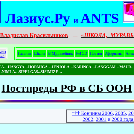
Лазиус.Ру
ANTS
и
Владислав Красильников
«ШКОЛА,
МУРАВЬ
—
.ru
Главная
Школа
В Муравейник
№1CD
Поэзия
Афоризмы
Анек
Co”
ICA…HANGYA…HORMIGA…JENJOLA…KARINCA…LANGGAM…MAUR…
MLA…SIPELGAS...SISIMIZE…
Постпреды РФ в СБ ООН
††† Кончины 2006
,
2005
,
20
2002
,
2001
и
2000 года