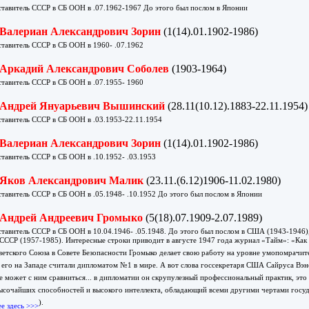
тавитель СССР в СБ ООН в .07.1962-1967 До этого был послом в Японии
Валериан Александрович Зорин
(1(14).01.1902-1986)
тавитель СССР в СБ ООН в 1960- .07.1962
Аркадий Александрович Соболев
(1903-1964)
тавитель СССР в СБ ООН в .07.1955- 1960
Андрей Януарьевич Вышинский
(28.11(10.12).1883-22.11.1954)
тавитель СССР в СБ ООН в .03.1953-22.11.1954
Валериан Александрович Зорин
(1(14).01.1902-1986)
тавитель СССР в СБ ООН в .10.1952- .03.1953
Яков Александрович Малик
(23.11.(6.12)1906-11.02.1980)
тавитель СССР в СБ ООН в .05.1948- .10.1952 До этого был послом в Японии
Андрей Андреевич Громыко
(5(18).07.1909-2.07.1989)
тавитель СССР в СБ ООН в 10.04.1946- .05.1948. До этого был послом в США (1943-1946)
СССР (1957-1985). Интересные строки приводит в августе 1947 года журнал «Тайм»: «Как
ветского Союза в Совете Безопасности Громыко делает свою работу на уровне умопомрачит
 его на Западе считали дипломатом №1 в мире. А вот слова госсекретаря США Сайруса Вэнса
 может с ним сравниться... в дипломатии он скрупулезный профессиональный практик, это
ысочайших способностей и высокого интеллекта, обладающий всеми другими чертами госуд
).
е здесь >>>