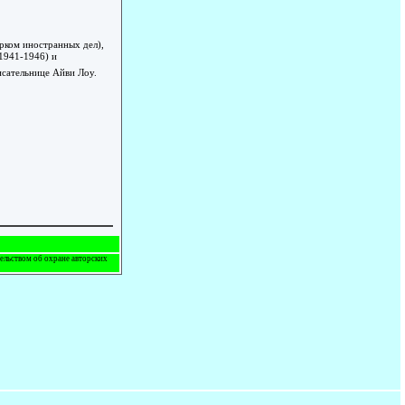
рком иностранных дел),
1941-1946) и
исательнице Айви Лоу.
тельством об охране авторских