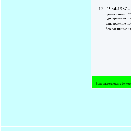
1934-1937 -
представитель СС
одновременно пре
одновременно пос
Его партийные кл
Всякое использование без сог