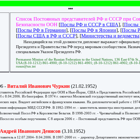
***
Список Постоянных представителей РФ и СССР при Со
Безопасности ООН
[
Послы РФ и СССР в США
], [
Послы 
[
Послы РФ в Германии
], [
Послы РФ в Японии
], [
Послы Р
[
Послы США в РФ и СССР
], [
Министерства и ведомства
Находящийся на этой должности дипломат выражает официальну
Президента и Правительства РФ перед мировым сообществом. Назна
специальным Указом Президента РФ.
Permanent Mission of the Russian Federation to the United Nations, 136 East 67th St
USA (8-10-1212) 861-4900; (8-10-1212) 861-4901; (8-10-1212) 861-4902; (8-10-
rusun@un.int
06 -
Виталий Иванович Чуркин
(21.02.1952)
ставитель Российской Федерации при ООН в Нью-Йорке, США и Представитель Российской
 с 8.04.2006. Из биографии. В 1974 г. окончил Московский государственный институт м
еских наук. Владеет английским и французским языками. На дипломатической работе с 1974 
ения информации МИД СССР/РФ. В 1992-1994 гг. - заместитель министра иностранных дел 
олномочный Посол РФ в Королевстве Бельгия. В 1998-2003 гг. - Чрезвычайный и Полномо
- Посол по особым поручениям. С 8 апреля 2006 г. - Постоянный представитель РФ при ООН
Андрей Иванович Денисов
(3.10.1952)
тавитель в 12.07.2004- 8.04.2006. В 1997-2000 гг. – директор Департамента экономическ