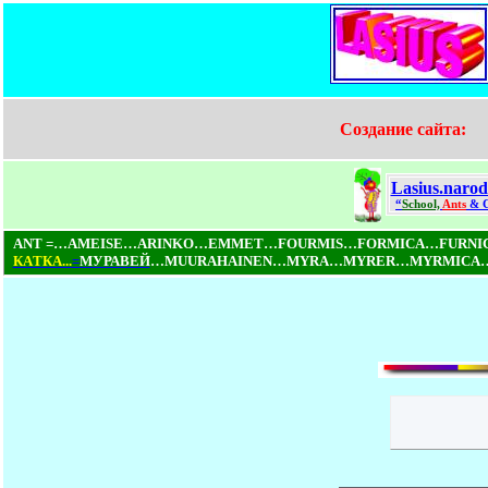
Создание сайта:
Lasius.narod
“
School,
Ants
& 
ANT =…AMEISE…ARINKO…EMMET…FOURMIS…FORMICA…FURN
КAТКA...
=
МУРАВЕЙ
…MUURAHAINEN…MYRA…MYRER…MYRMICA…NI