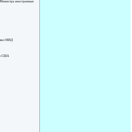
ль Министра иностранных
лавил МИД
 в США