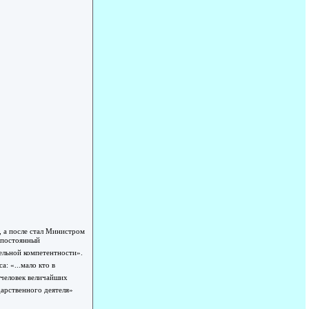
, а после стал Министром
 постоянный
ельной компетентности».
: «...мало кто в
 человек величайших
арственного деятеля»