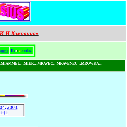
И И Компания»
доты
Н
о
в
о
с
т
и
сайта
MIAMMEL…MIER…MRAVEC…MRAVENEC…MROWKA...
04
,
2003
,
 †††