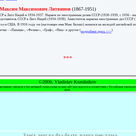
Максим Максимович Литвинов
(1867-1951)
СР в Лиге Наций в 1934-1937. Нарком по иностранным делам СССР (1930-1939, с 1936 - на
дставитель СССР в Лиге Наций (1934-1938). Заместитель наркома иностранных дел СССР (
ол в США. В 1916 году он (настоящее имя Макс Баллах) женился на молодой английской п
ички - «Папаша», «Феликс», «Граф», «Ниц» и другие (
).
подробнее здесь >>>
***
©2006, Vladislav Krasilnikov
ласования с автором и без активной гиперссылки на наш сайт преследуется в соответствии с Российским законода
прав.
Здесь могла бы быть ваша реклама