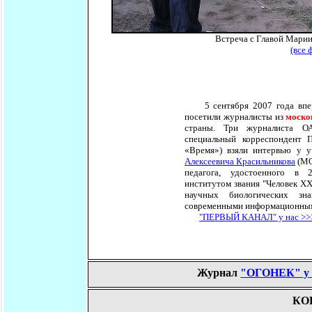
Встреча с Главой Мари
(все 
5 сентября 2007 года вперв
посетили журналисты из
моско
страны. Три журналиста О
специальный корреспондент 
«Время») взяли интервью у 
Алексеевича Красильникова
(МО
педагога, удостоенного в 
институтом звания "Человек XXI
научных биологических зн
современными информационным
"ПЕРВЫЙ КАНАЛ" у нас >>
Журнал
"ОГОНЕК" у 
КО