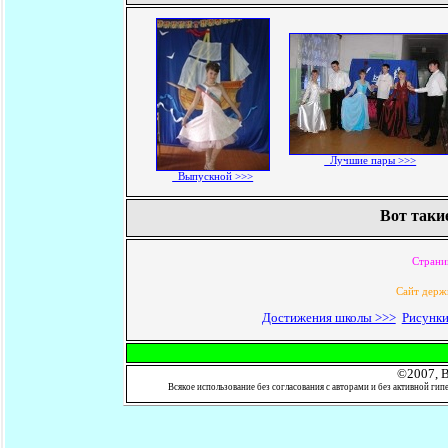
Лучшие пары >>>
Выпускной >>>
Вот такие
Страни
Cайт держ
Достижения школы >>>
Рисунки
©2007, 
Всякое использование без согласования с авторами и без активной гип