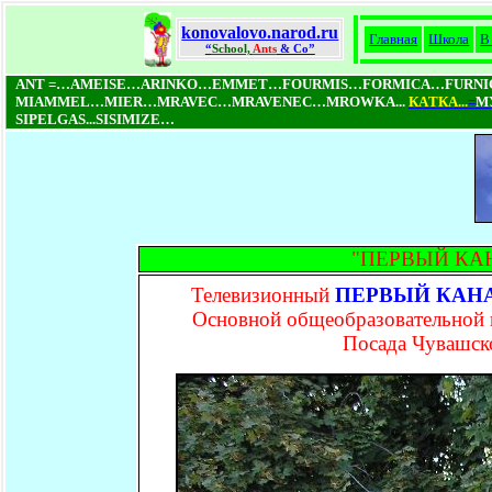
konovalovo.narod.ru
Главная
Школа
В
“
School,
Ants
& Co”
ANT =…AMEISE…ARINKO…EMMET…FOURMIS…FORMICA…FURN
MIAMMEL…MIER…MRAVEC…MRAVENEC…MROWKA...
КAТКA...
=
М
SIPELGAS...SISIMIZE…
"ПЕРВЫЙ КАНАЛ
Телевизионный
ПЕРВЫЙ КАН
Основной общеобразовательной 
Посада Чувашско