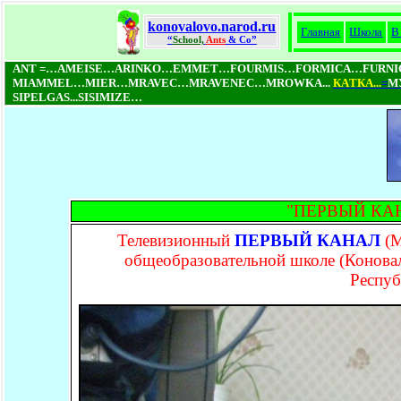
konovalovo.narod.ru
Главная
Школа
В
“
School,
Ants
& Co”
ANT =…AMEISE…ARINKO…EMMET…FOURMIS…FORMICA…FURN
MIAMMEL…MIER…MRAVEC…MRAVENEC…MROWKA...
КAТКA...
=
М
SIPELGAS...SISIMIZE…
"ПЕРВЫЙ КАНАЛ
Телевизионный
ПЕРВЫЙ КАНАЛ
(М
общеобразовательной школе (Конова
Респуб