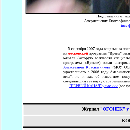
Поздравления от кол
Американским Биографичес
(все 
5 сентября 2007 года впервые за пос
из
московской
программы "Время" главн
канал
» (которую возглавлял специал
программы «Время») взяли интерв
Алексеевича Красильникова
(МОУ ООШ 
удостоенного в 2006 году Американск
века", но и как об известном попу
соединившим эту науку с современным
"ПЕРВЫЙ КАНАЛ" у нас >>>
(все ф
Журнал
"ОГОНЕК" у 
КО