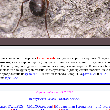
 рыжего лесного муравья
Formica rufa
, окружили черного садового Лазиуса 
sius niger
(в центре поединка) ещё ранее схватил более крупного муравья за но
 Главное, надо обездвижить противника и подождать подмоги. Из кончика бр
я мелочи это душетравительно и смертельно, а для крупняка полезно, некот
е продолжение на
фото №31
... А начиналось эта история на
фото №21
и
№22
.
усах
здесь >>>
.
Страница обновлена 5.05.2006
Вернуться в начало Фотогалереи >>>
ьная ГАЛЕРЕЯ
]
[
СМЕХОгалерея
]
[
Муравьиная Галактика
]
[
Библиог