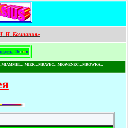
И
И
Компания»
некдоты
Н
о
в
о
с
т
и
…MIAMMEL…MIER…MRAVEC…MRAVENEC…MROWKA...
ея