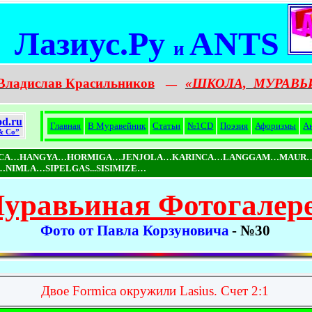
Лазиус.Ру
ANTS
и
Владислав Красильников
«ШКОЛА,
МУРАВЬ
—
od.ru
Главная
В Муравейник
Статьи
№1CD
Поэзия
Афоризмы
А
 Co”
ICA…HANGYA…HORMIGA…JENJOLA…KARINCA…LANGGAM…MAUR
MLA…SIPELGAS...SISIMIZE…
уравьиная Фотогалер
Фото от Павла Корзуновича
- №30
Двое Formica окружили Lasius. Счет 2:1