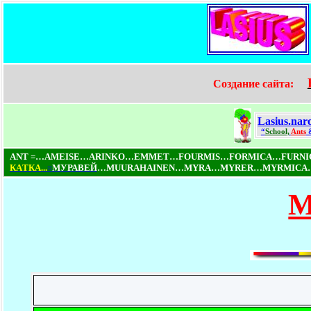
Создание сайта:
Lasius.nar
“
School,
Ants
&
ANT =…AMEISE…ARINKO…EMMET…FOURMIS…FORMICA…FURN
КAТКA...
=
МУРАВЕЙ
…MUURAHAINEN…MYRA…MYRER…MYRMICA…NI
М