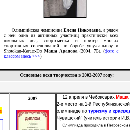
Олимпийская чемпионка
Елена Николаева
, а рядом
с ней одна из активных участниц практически всех
школьных дел, спортсменка и призер многих
спортивных соревнований по борьбе ушу-саньшоу и
Shotokan-Karate-Do
Маша Арапова
(2004, 7Б). (
фото с
классом здесь >>>
)
Основные вехи творчества в 2002-2007 году:
12 апреля в Чебоксарах
Маша
2007
2-е место на 1-й Республиканско
и
олимпиаде по
туризму и краев
Чувашский" (учитель истории И.В
Олимпиада проходила в Петровском