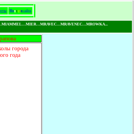
доты
Н
о
в
о
с
т
и
сайта
…MIAMMEL…MIER…MRAVEC…MRAVENEC…MROWKA...
Арапова
колы города
ого года