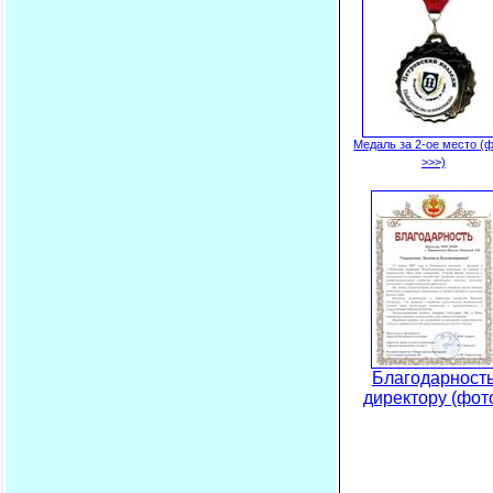
Медаль за 2-ое место (
>>>)
Благодарност
директору (фот