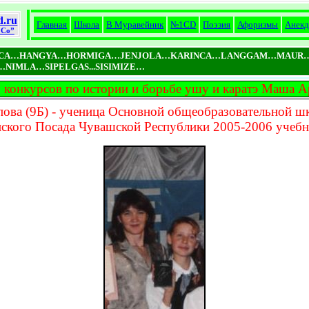
d.ru
Главная
Школа
В Муравейник
№1CD
Поэзия
Афоризмы
Анек
Co”
ICA…HANGYA…HORMIGA…JENJOLA…KARINCA…LANGGAM…MAUR
MLA…SIPELGAS...SISIMIZE…
 конкурсов по истории и борьбе ушу и каратэ Маша 
ова (9Б) - ученица Основной общеобразовательной ш
ского Посада Чувашской Республики 2005-2006 учебн