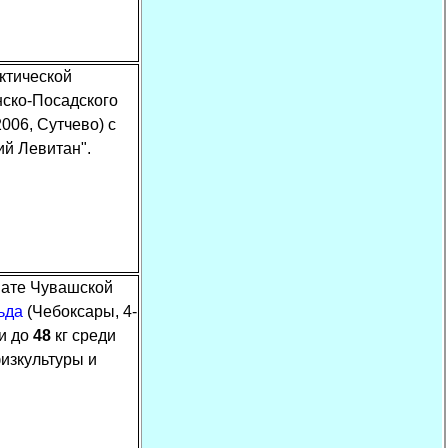
актической
ско-Посадского
2006, Сутчево) с
ий Левитан".
нате Чувашской
ьда
(Чебоксары, 4-
ии до
48
кг среди
изкультуры и