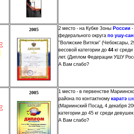
2 место - на Кубке Зоны
России
-
2005
федерального округа
по ушу-са
"Волжские Витязи" (Чебоксары, 2
Е
весовой категории до
44
кг среди
я
лет. (Диплом Федерации УШУ Рос
А Вам слабо?
1 место - в первенстве Мариинск
2005
района по контактному
каратэ
шк
(Мариинский Посад, 4 декабря 20
Е
категории до 45 кг среди девушек 
А Вам слабо?