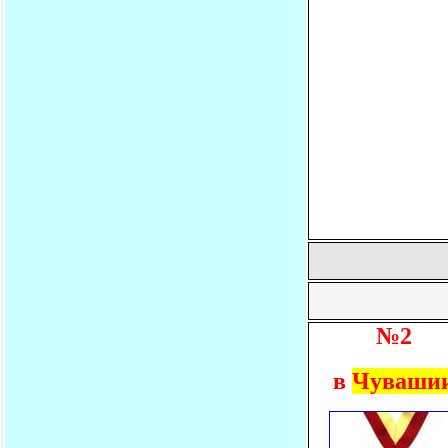
№2
в
Чуваши