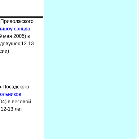
 Приволжского
ньшоу
саньда
9 мая 2005) в
 девушек 12-13
сии)
о-Посадского
ольников
04) в весовой
12-13 лет.