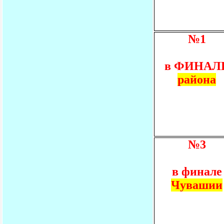
№1
в ФИНАЛ
района
№3
в финале
Чувашии