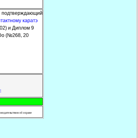
т, подтверждающий
нтактному каратэ
02) и Диплом 9
Do (№268, 20
>
конодательством об охране