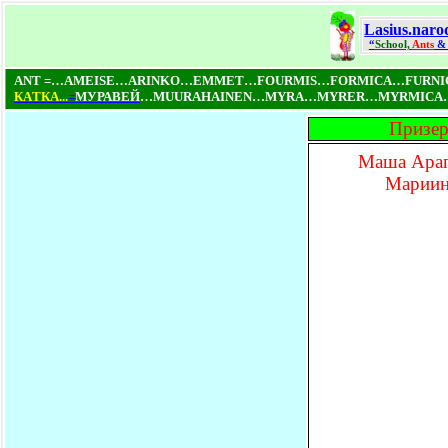
Lasius.naro
“
School,
Ants
& 
ANT =…AMEISE…ARINKO…EMMET…FOURMIS…FORMICA…FURN
КAТКA...
=
МУРАВЕЙ
…MUURAHAINEN…MYRA…MYRER…MYRMICA…NI
Призер
Маша Арап
Мариин