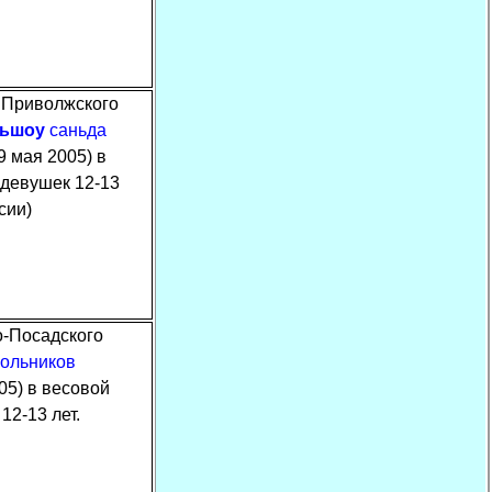
 Приволжского
ньшоу
саньда
9 мая 2005) в
 девушек 12-13
сии)
о-Посадского
ольников
05) в весовой
12-13 лет.