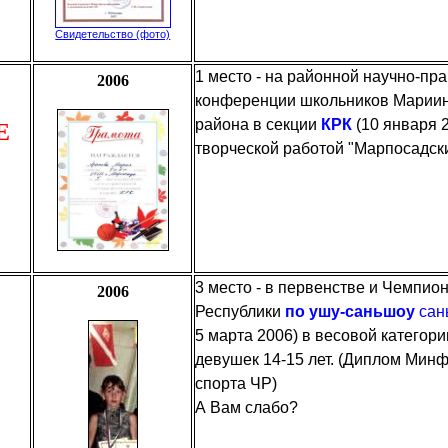
Свидетельство (фото)
1 место - на районной научно-пр
2006
конференции школьников Мариин
района в секции
КРК
(10 января 
Е
творческой работой "Марпосадск
3 место - в первенстве и Чемпио
2006
Республики
по ушу-саньшоу
сан
5 марта 2006) в весовой категор
девушек 14-15 лет. (Диплом Минф
спорта ЧР)
А Вам слабо?