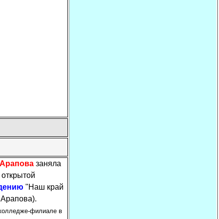
 Арапова
заняла
й открытой
едению
"Наш край
.Арапова).
 колледже-филиале в