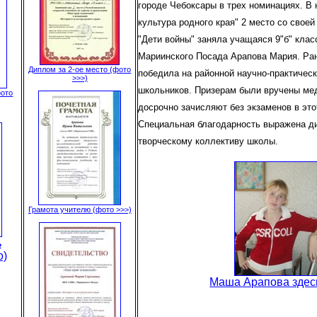
городе Чебоксары в трех номинациях. В 
культура родного края" 2 место со своей
"Дети войны" заняла учащаяся 9"б" кла
Мариинского Посада Арапова Мария. Ран
Диплом за 2-ое место (фото
победила на районной научно-практичес
>>>)
школьников. Призерам были вручены ме
фото
досрочно зачисляют без экзаменов в это
Специальная благодарность выражена ди
творческому коллективу школы.
Грамота учителю (фото >>>)
ь
о)
Маша Арапова здес