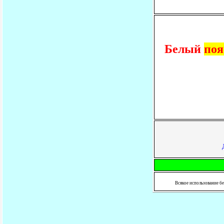
Белый
поя
Всякое использование бе