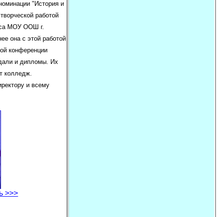
номинации "История и
 творческой работой
сса МОУ ООШ г.
ее она с этой работой
кой конференции
дали и дипломы. Их
т колледж.
ректору и всему
ь >>>