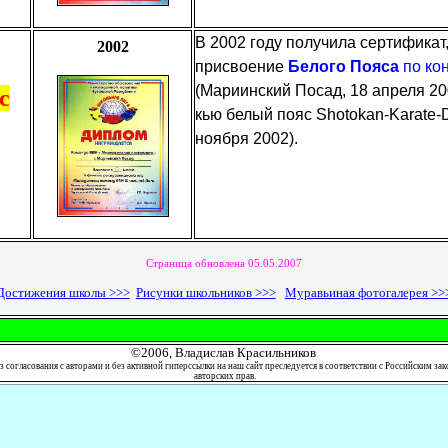
В 2002 году получила сертифика
2002
присвоение
Белого Пояса
по ко
(Мариинский Посад, 18 апреля 20
с
кью белый пояс Shotokan-Karate-
ноября 2002).
Страница обновлена 05.05.2007
Достижения школы >>>
Рисунки школьников >>>
Муравьиная фотогалерея >>
©2006, Владислав Красильников
з согласования с авторами и без активной гиперссылки на наш сайт преследуется в соответствии с Российским за
авторских прав.