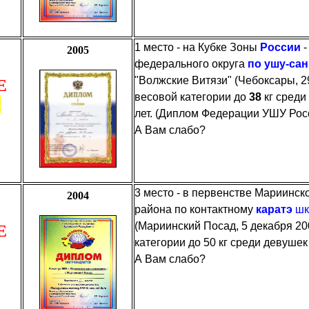
1 место - на Кубке Зоны
России
-
2005
федерального округа
по ушу-са
"Волжские Витязи" (Чебоксары, 2
Е
весовой категории до
38
кг среди
я
лет. (Диплом Федерации УШУ Рос
А Вам слабо?
3 место - в первенстве Мариинск
2004
района по контактному
каратэ
шк
(Мариинский Посад, 5 декабря 20
Е
категории до 50 кг среди девушек 
А Вам слабо?