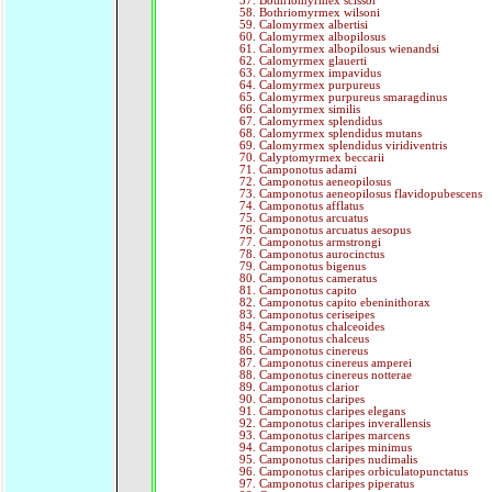
Bothriomyrmex scissor
Bothriomyrmex wilsoni
Calomyrmex albertisi
Calomyrmex albopilosus
Calomyrmex albopilosus wienandsi
Calomyrmex glauerti
Calomyrmex impavidus
Calomyrmex purpureus
Calomyrmex purpureus smaragdinus
Calomyrmex similis
Calomyrmex splendidus
Calomyrmex splendidus mutans
Calomyrmex splendidus viridiventris
Calyptomyrmex beccarii
Camponotus adami
Camponotus aeneopilosus
Camponotus aeneopilosus flavidopubescens
Camponotus afflatus
Camponotus arcuatus
Camponotus arcuatus aesopus
Camponotus armstrongi
Camponotus aurocinctus
Camponotus bigenus
Camponotus cameratus
Camponotus capito
Camponotus capito ebeninithorax
Camponotus ceriseipes
Camponotus chalceoides
Camponotus chalceus
Camponotus cinereus
Camponotus cinereus amperei
Camponotus cinereus notterae
Camponotus clarior
Camponotus claripes
Camponotus claripes elegans
Camponotus claripes inverallensis
Camponotus claripes marcens
Camponotus claripes minimus
Camponotus claripes nudimalis
Camponotus claripes orbiculatopunctatus
Camponotus claripes piperatus