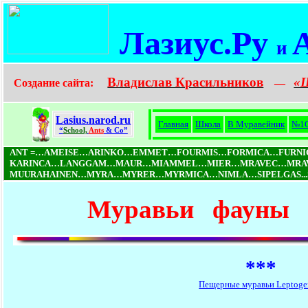
Лазиус.Ру
и
Владислав Красильников
«
Создание сайта:
—
Lasius.narod.ru
Главная
Школа
В Муравейник
№1
“
School,
Ants
& Co”
ANT =…AMEISE…ARINKO…EMMET…FOURMIS…FORMICA…FURN
KARINCA…LANGGAM…MAUR…MIAMMEL…MIER…MRAVEC…MRAV
MUURAHAINEN…MYRA…MYRER…MYRMICA…NIMLA…SIPELGAS...S
Муравьи фауны 
***
Пещерные муравьи Leptoge