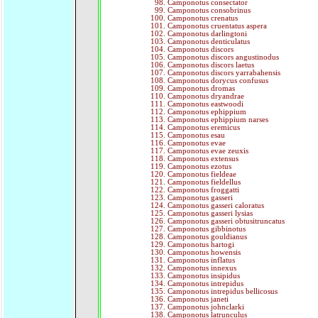
Camponotus consectator
Camponotus consobrinus
Camponotus crenatus
Camponotus cruentatus aspera
Camponotus darlingtoni
Camponotus denticulatus
Camponotus discors
Camponotus discors angustinodus
Camponotus discors laetus
Camponotus discors yarrabahensis
Camponotus dorycus confusus
Camponotus dromas
Camponotus dryandrae
Camponotus eastwoodi
Camponotus ephippium
Camponotus ephippium narses
Camponotus eremicus
Camponotus esau
Camponotus evae
Camponotus evae zeuxis
Camponotus extensus
Camponotus ezotus
Camponotus fieldeae
Camponotus fieldellus
Camponotus froggatti
Camponotus gasseri
Camponotus gasseri caloratus
Camponotus gasseri lysias
Camponotus gasseri obtusitruncatus
Camponotus gibbinotus
Camponotus gouldianus
Camponotus hartogi
Camponotus howensis
Camponotus inflatus
Camponotus innexus
Camponotus insipidus
Camponotus intrepidus
Camponotus intrepidus bellicosus
Camponotus janeti
Camponotus johnclarki
Camponotus latrunculus