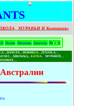
ANTS
ШКОЛА,
МУРАВЬИ И Компания»
CD
Поэзия
Афоризмы
Анекдоты
Н
о
в
о
с
т
и
ICA…HANGYA…HORMIGA…JENJOLA…
ENEC…MROWKA...
КAТКA...
=
МУРАВЕЙ
…
ISIMIZE…
Австралии
nys.