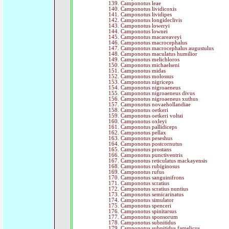
Camponotus leae
Camponotus lividicoxis
Camponotus lividipes
Camponotus longideclivis
Camponotus loweryi
Camponotus lownei
Camponotus macareaveyi
Camponotus macrocephalus
Camponotus macrocephalus augustulus
Camponotus maculatus humilior
Camponotus melichloros
Camponotus michaelseni
Camponotus midas
Camponotus molossus
Camponotus nigriceps
Camponotus nigroaeneus
Camponotus nigroaeneus divus
Camponotus nigroaeneus xuthus
Camponotus novaehollandiae
Camponotus oetkeri
Camponotus oetkeri voltai
Camponotus oxleyi
Camponotus pallidiceps
Camponotus pellax
Camponotus peseshus
Camponotus postcornutus
Camponotus prostans
Camponotus punctiventris
Camponotus reticulatus mackayensis
Camponotus rubiginosus
Camponotus rufus
Camponotus sanguinifrons
Camponotus scratius
Camponotus scratius nuntius
Camponotus semicarinatus
Camponotus simulator
Camponotus spenceri
Camponotus spinitarsus
Camponotus sponsorum
Camponotus subnitidus
Camponotus subnitidus famelicus