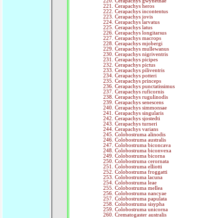
Cerapachys gwynethae
Cerapachys heros
Cerapachys incontentus
Cerapachys jovis
Cerapachys larvatus
Cerapachys latus
Cerapachys longitarsus
Cerapachys macrops
Cerapachys mjobergi
Cerapachys mullewanus
Cerapachys nigriventris
Cerapachys picipes
Cerapachys pictus
Cerapachys piliventris
Cerapachys potteri
Cerapachys princeps
Cerapachys punctatissimus
Cerapachys ruficornis
Cerapachys rugulinodis
Cerapachys senescens
Cerapachys simmonsae
Cerapachys singularis
Cerapachys sjostedti
Cerapachys turneri
Cerapachys varians
Colobostruma alinodis
Colobostruma australis
Colobostruma biconcava
Colobostruma biconvexa
Colobostruma bicorna
Colobostruma cerornata
Colobostruma elliotti
Colobostruma froggatti
Colobostruma lacuna
Colobostruma leae
Colobostruma mellea
Colobostruma nancyae
Colobostruma papulata
Colobostruma sisypha
Colobostruma unicorna
Crematogaster australis