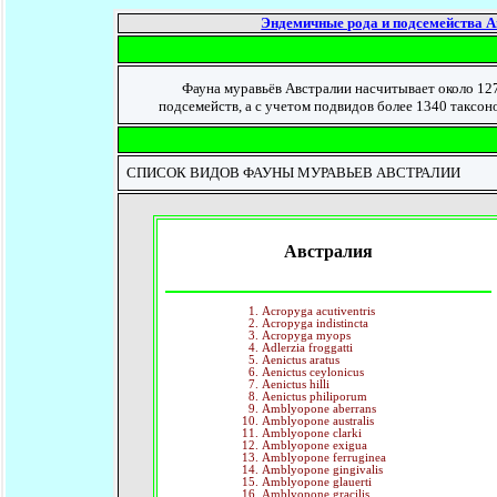
Эндемичные рода и подсемейства А
Фауна муравьёв Австралии насчитывает около 1275
подсемейств, а с учетом подвидов более 1340 таксоно
СПИСОК ВИДОВ ФАУНЫ МУРАВЬЕВ АВСТРАЛИИ
Австралия
Acropyga acutiventris
Acropyga indistincta
Acropyga myops
Adlerzia froggatti
Aenictus aratus
Aenictus ceylonicus
Aenictus hilli
Aenictus philiporum
Amblyopone aberrans
Amblyopone australis
Amblyopone clarki
Amblyopone exigua
Amblyopone ferruginea
Amblyopone gingivalis
Amblyopone glauerti
Amblyopone gracilis