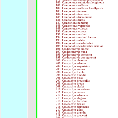
Camponotus subnitidus longinodis
Camponotus suffusus
Camponotus suffusus bendigensis
Camponotus tasmani
Camponotus terebrans
Camponotus tricoloratus
Camponotus tristis
Camponotus tumidus
Camponotus versicolor
Camponotus villosus
Camponotus vitreus
Camponotus walkeri
Camponotus walkeri bardus
Camponotus whitei
Camponotus wiederkehri
Camponotus wiederkehri lucidior
Cardiocondyla emeryi
Cardiocondyla nuda
Cardiocondyla thoracica
Cardiocondyla wroughtonii
Cerapachys aberrans
Cerapachys adamus
Cerapachys angustatus
Cerapachys aranus
Cerapachys bicolor
Cerapachys binodis
Cerapachys biroi
Cerapachys brevicollis
Cerapachys brevis
Cerapachys clarki
Cerapachys constrictus
Cerapachys crassus
Cerapachys edentatus
Cerapachys elegans
Cerapachys fervidus
Cerapachys ficosus
Cerapachys flammeus
Cerapachys gilesi
Cerapachys grandis
Cerapachys greavesi