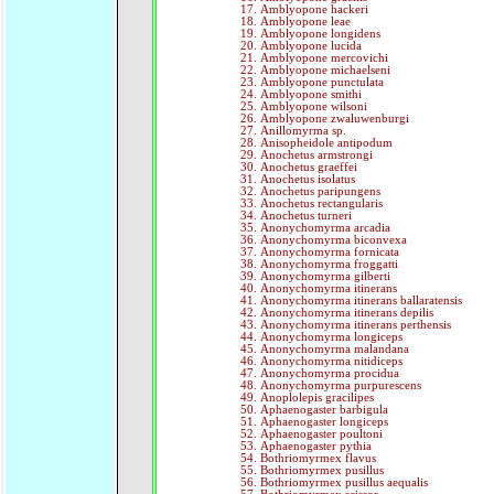
Amblyopone hackeri
Amblyopone leae
Amblyopone longidens
Amblyopone lucida
Amblyopone mercovichi
Amblyopone michaelseni
Amblyopone punctulata
Amblyopone smithi
Amblyopone wilsoni
Amblyopone zwaluwenburgi
Anillomyrma sp.
Anisopheidole antipodum
Anochetus armstrongi
Anochetus graeffei
Anochetus isolatus
Anochetus paripungens
Anochetus rectangularis
Anochetus turneri
Anonychomyrma arcadia
Anonychomyrma biconvexa
Anonychomyrma fornicata
Anonychomyrma froggatti
Anonychomyrma gilberti
Anonychomyrma itinerans
Anonychomyrma itinerans ballaratensis
Anonychomyrma itinerans depilis
Anonychomyrma itinerans perthensis
Anonychomyrma longiceps
Anonychomyrma malandana
Anonychomyrma nitidiceps
Anonychomyrma procidua
Anonychomyrma purpurescens
Anoplolepis gracilipes
Aphaenogaster barbigula
Aphaenogaster longiceps
Aphaenogaster poultoni
Aphaenogaster pythia
Bothriomyrmex flavus
Bothriomyrmex pusillus
Bothriomyrmex pusillus aequalis