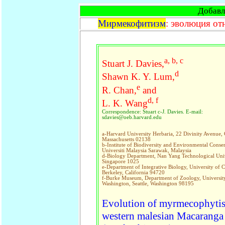
Добавл
Мирмекофитизм
: эволюция от
a, b, c
Stuart J. Davies,
d
Shawn K. Y. Lum,
e
R. Chan,
and
d, f
L. K. Wang
Correspondence: Stuart c-J. Davies. E-mail:
sdavies@oeb.harvard.edu
a-Harvard University Herbaria, 22 Divinity Avenue,
Massachusetts 02138
b-Institute of Biodiversity and Environmental Conser
Universiti Malaysia Sarawak, Malaysia
d-Biology Department, Nan Yang Technological Univ
Singapore 1025
e-Department of Integrative Biology, University of C
Berkeley, California 94720
f-Burke Museum, Department of Zoology, Universit
Washington, Seattle, Washington 98195
Evolution of myrmecophyti
western malesian Macaranga