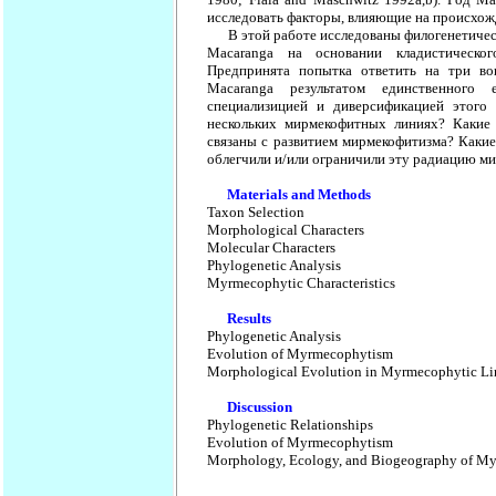
исследовать факторы, влияющие на происхож
В этой работе исследованы филогенетичес
Macaranga на основании кладистическо
Предпринята попытка ответить на три во
Macaranga результатом единственного
специализицией и диверсификацией этого
нескольких мирмекофитных линиях? Какие
связаны с развитием мирмекофитизма? Какие
облегчили и/или ограничили эту радиацию м
Materials and Methods
Taxon Selection
Morphological Characters
Molecular Characters
Phylogenetic Analysis
Myrmecophytic Characteristics
Results
Phylogenetic Analysis
Evolution of Myrmecophytism
Morphological Evolution in Myrmecophytic Li
Discussion
Phylogenetic Relationships
Evolution of Myrmecophytism
Morphology, Ecology, and Biogeography of M