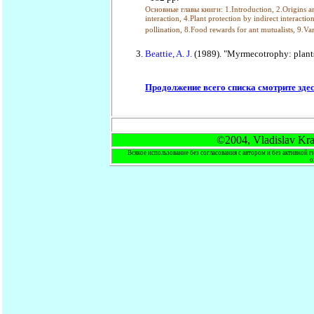
Основные главы книги: 1.Introduction, 2.Origins and
interaction, 4.Plant protection by indirect interacti
pollination, 8.Food rewards for ant mutualists, 9.Va
Beattie, A. J.
(1989). "Myrmecotrophy: plants
Продолжение всего списка смотрите зде
©2004, Vladislav Kras
Всякое использование без согласования с автором и без активной г
о