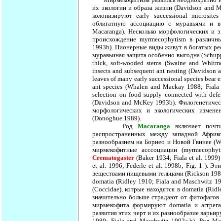
их экологии и образа жизни (Davidson and 
колонизируют early successional microsit
облигатную ассоциацию с муравьями и в 
Macaranga). Несколько морфологических и э
происхождение myrmecophytism в различн
1993b). Пионерные виды живут в богатых ре
муравьиная защита особенно выгодна (Schupp 
thick, soft-wooded stems (Swaine and Whitmo
insects and subsequent ant nesting (Davidso
leaves of many early successional species bear ext
ant species (Whalen and Mackay 1988; Fiala
selection on food supply connected with def
(Davidson and McKey 1993b). Филогенетичес
морфологических и экологических измене
(Donoghue 1989).
Род
Macaranga
включает почти
распространенных между западной Африк
разнообразием на Борнео и Новой Гвинее (W
мирмекофитные асссоциации (myrmecophyti
Crematogaster
(Baker 1934; Fiala et al. 199
et al. 1996; Federle et al. 1998b; Fig. 1 )
веществами пищевыми тельцами (Rickson 198
domatia (Ridley 1910; Fiala and Maschwitz 
(Coccidae), котрые находятся в domatia (Rid
значительно больше страдают от фитофагов и о
мирмекофита формируют domatia и аггрегац
развития этих черт и их разнообразие варьир
1980; Fiala and Maschwitz 1992a,b). Род M