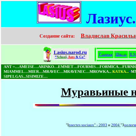
Лазиус
Владислав Красиль
Создание сайта:
Lasius.narod.ru
Главная
Школа
В М
“
School,
Ants
& Co”
ANT =…AMEISE…ARINKO…EMMET…FOURMIS…FORMICA…FURN
MIAMMEL…MIER…MRAVEC…MRAVENEC…MROWKA...
КAТКA...
=
М
SIPELGAS...SISIMIZE…
Муравьиные но
"I
nsectes sociaux" - 2003
и
2004
"З
оологи