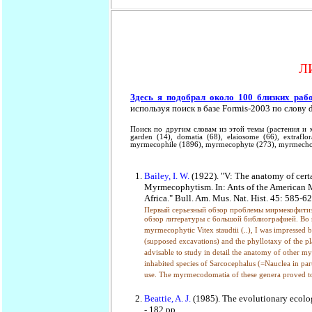
Л
Здесь я подобрал около 100 близких раб
используя поиск в базе Formis-2003 по слову 
Поиск по другим словам из этой темы (растения и мур
garden (14), domatia (68), elaiosome (66), extraflo
myrmecophile (1896), myrmecophyte (273), myrmechory 
Bailey, I. W.
(1922). "V: The anatomy of certa
Myrmecophytism. In: Ants of the American 
Africa." Bull. Am. Mus. Nat. Hist. 45: 585-62
Первый серьезный обзор проблемы мирмекофитизм
обзор литературы с большой библиографией. Во вв
myrmecophytic Vitex staudtii (..), I was impressed by
(supposed excavations) and the phyllotaxy of the pla
advisable to study in detail the anatomy of other my
inhabited species of Sarcocephalus (=Nauclea in part
use. The myrmecodomatia of these genera proved to be
Beattie, A. J.
(1985). The evolutionary ecolo
- 182 pp.