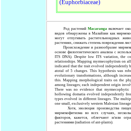
(Euphorbiaceae)
Род растений
Macaranga
включает око
видов обнаружены в Малайзии как мирмеко
могут отпугивать растительноядных жив
растениях, снижать степень повреждения лист
Происхождение и разнообразие мирмекофи
основе филогенетического анализа с исполь
ITS DNA). Despite low ITS variation, the co
relationships. Mapping myrmecophytism on all 
indicated that the trait evolved independently 
atotal of 5 changes. This hypothesis was rob
evolutionary transformations, although increas
this. Mapping morphological traits on the p
among lineages; each independent origin involved
There was no evidence that myrmecophytic tr
hollowing domatia evolved independently fro
types evolved in different lineages. The multi
one small, exclusively western Malesian lineag
Хотя, эволюция производства пищевых 
мирмекофитизма во всех случаях, несколь
факторов, кажется, облегчают и/или ог
растениями (radiation of ant-plants).