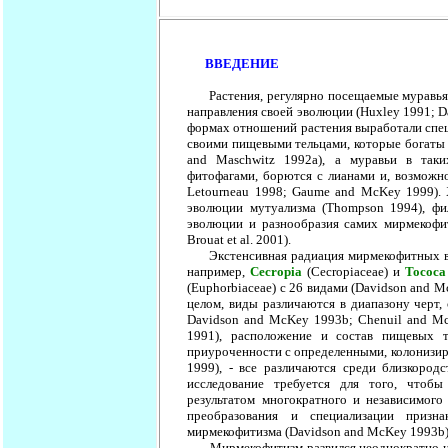
ВВЕДЕНИЕ
Растения, регулярно посещаемые муравьями
направления своей эволюции (Huxley 1991; 
формах отношений растения выработали спец
своими пищевыми тельцами, которые богаты л
and Maschwitz 1992a), а муравьи в так
фитофагами, борются с лианами и, возможно,
Letourneau 1998; Gaume and McKey 1999). 
эволюции мутуализма (Thompson 1994), фил
эволюции и разнообразия самих мирмекофит
Brouat et al. 2001).
Экстенсивная радиация мирмекофитных вид
например,
Cecropia
(Cecropiaceae) и
Tococa
(Euphorbiaceae) с 26 видами (Davidson and 
целом, виды различаются в диапазону черт, 
Davidson and McKey 1993b; Chenuil and Mc
1991), расположение и состав пищевых те
приуроченности с определенными, колонизиру
1999), - все различаются среди близкород
исследование требуется для того, чтобы
результатом многократного и независимог
преобразования и специализации призн
мирмекофитизма (Davidson and McKey 1993b)
Мирмекофитизм развился неоднократно на 