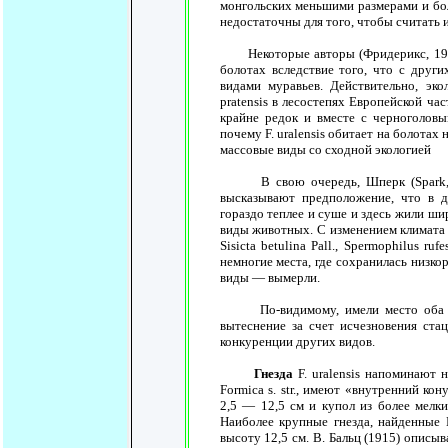
монгольских меньшими размерами и бол
недостаточны для того, чтобы считать 
Некоторые авторы (Фридерикс, 1932 и 
болотах вследствие того, что с дру
видами муравьев. Действительно, эко
pratensis в лесостепях Европейской ч
крайне редок и вместе с черноголовым
почему F. uralensis обитает на болотах 
массовые виды со сходной экологией
В свою очередь, Шперк (Spark, по B
высказывают предположение, что в 
гораздо теплее и суше и здесь жили ши
виды животных. С изменением климата и
Sisicta betulina Pall., Spermophilus ru
немногие места, где сохранилась низкор
виды — вымерли.
По-видимому, имели место оба этих 
вытеснение за счет исчезновения стац
конкуренции других видов.
Гнезда
F. uralensis напоминают н
Formica s. str., имеют «внутренний ко
2,5 — 12,5 см и купол из более мелки
Наиболее крупные гнезда, найденные 
высоту 12,5 см. В. Бальц (1915) описы