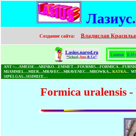
Лазиус
Владислав Красиль
Создание сайта:
Lasius.narod.ru
Главная
В Му
“
School,
Ants
& Co”
ANT =…AMEISE…ARINKO…EMMET…FOURMIS…FORMICA…FURN
MIAMMEL…MIER…MRAVEC…MRAVENEC…MROWKA...
КAТКA...
=
М
SIPELGAS...SISIMIZE…
Formica uralensis