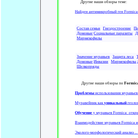
Другие наши обзоры теме:
Найден антимикробный ген Formica 
Состав семьи
Гнездостроение
П
Домовые
Социальные паразиты
Д
Мирмекофилы
Значение муравьев
Защита леса
Домовые
Инвазии
Мирмекофилы
Шелкопряды
Другие наши обзоры по
Formic
Проблемы
использования муравьев 
Муравейник как
уникальный
геоло
Обучение
у муравьев Formica: откр
Взаимодействие муравьев Formica и
Эколого-морфологический анализ ..