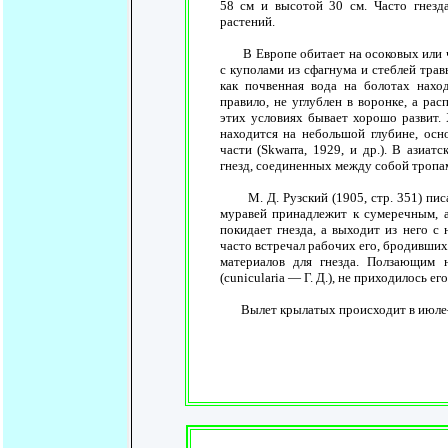
58 см и высотой 30 см. Часто гнезда
растений.
В Европе обитает на осоковых или ча
с куполами из сфагнума и стеблей трав
как почвенная вода на болотах наход
правило, не углублен в воронке, а рас
этих условиях бывает хорошо развит. 
находится на небольшой глубине, осн
части (Skwarra, 1929, и др.). В азиат
гнезд, соединенных между собой тропам
М. Д. Рузский (1905, стр. 351) писал
муравей принадлежит к сумеречным, 
покидает гнезда, а выходит из него с 
часто встречал рабочих его, бродивши
материалов для гнезда. Ползающим на
(cunicularia — Г. Д.), не приходилось ег
Вылет крылатых происходит в июле