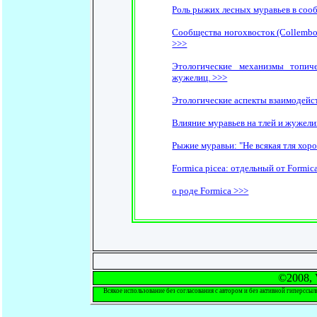
Роль рыжих лесных муравьев в соо
Сообщества ногохвосток (Collembola
>>>
Этологические механизмы топич
жужелиц. >>>
Этологические аспекты взаимодейст
Влияние муравьев на тлей и жужели
Рыжие муравьи: "Не всякая тля хор
Formica picea: отдельный от Formic
о роде Formica >>>
©2008, V
Всякое использование без согласования с автором и без активной гиперссыл