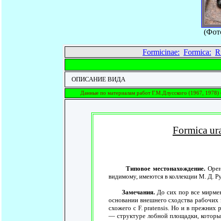
(Фот
Formicinae:
Formica:
R
ОПИСАНИЕ ВИДА
Данные по материалам работ Г.М.Длусского (1967, 1978) 
Formica ur
Типовое местонахождение.
Оренб
видимому, имеются в коллекции М. Д. Ру
Замечания.
До сих пор все мирмеко
основании внешнего сходства рабочих эт
схожего с F. pratensis. Но и в прежних
— структуре лобной площадки, которым 