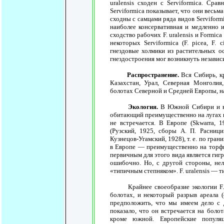
uralensis сходен с Serviformica. Срав
Serviformica показывает, что они весьма 
сходны с самцами ряда видов Serviformic
наиболее консервативная и медленно из
сходство рабочих F. uralensis и Formica
некоторых Serviformica (F. picea, F.
гнездовые холмики из растительных ос
гнездостроения мог возникнуть независи
Распространение.
Вся Сибирь, к
Казахстан, Урал, Северная Монголия
болотах Северной и Средней Европы, на
Экология.
В Южной Сибири и в 
обитающий преимущественно на лугах и 
не встречается. В Европе (Skwarra, 1
(Рузский, 1925, сборы А. П. Расниц
Кузнецов-Угамский, 1928), т. е. по гра
в Европе — преимущественно на торфян
первичным для этого вида является гиг
ошибочно. Но, с другой стороны, нель
«типичным степняком». F. uralensis — 
Крайнее своеобразие экологии F. ur
болотах, и некоторый разрыв ареала 
предположить, что мы имеем дело с д
показало, что он встречается на болот
кроме южной. Европейские популя